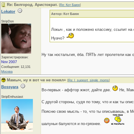
Re: Белгород. Аристократ.
[
Re: Кот Баюн
]
Lokator
Автор: Кот Баюн
StripDon
Локыч , как и положено классику, ссылит на
Нуачо?
Ну так ностальгия, ёба. ПЯТЬ лет пролетели как
Зарегистрирован:
Nov 2007
Сообщения: 12,131
Москва
Мамыч, ну я вот че не понял+
[
Re: I_support_single_moms
]
Bossyara
Во-первых - аффтор жжот, дайте две.
Не, Мам
StripEnthusiast
С другой стороны, судя по тому, что и как ты о
Поясню свою мысль - то, что ты описываешь, в Мо
шалуньи балуются и по-грязнее.