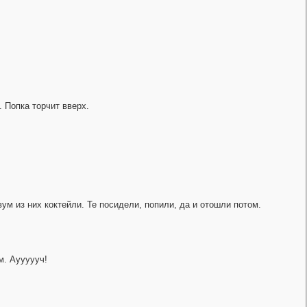
. Попка торчит вверх.
ум из них коктейли. Те посидели, попили, да и отошли потом.
м. Ауууууч!