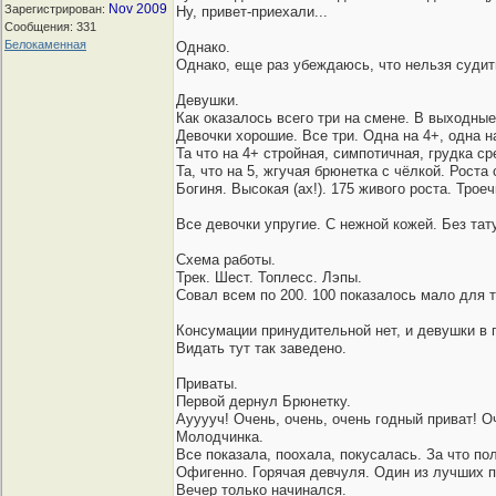
Nov 2009
Зарегистрирован:
Ну, привет-приехали...
Сообщения: 331
Белокаменная
Однако.
Однако, еще раз убеждаюсь, что нельзя судит
Девушки.
Как оказалось всего три на смене. В выходные 
Девочки хорошие. Все три. Одна на 4+, одна на
Та что на 4+ стройная, симпотичная, грудка ср
Та, что на 5, жгучая брюнетка с чёлкой. Роста
Богиня. Высокая (ах!). 175 живого роста. Трое
Все девочки упругие. С нежной кожей. Без тат
Схема работы.
Трек. Шест. Топлесс. Лэпы.
Совал всем по 200. 100 показалось мало для 
Консумации принудительной нет, и девушки в п
Видать тут так заведено.
Приваты.
Первой дернул Брюнетку.
Аууууч! Очень, очень, очень годный приват! О
Молодчинка.
Все показала, поохала, покусалась. За что по
Офигенно. Горячая девчуля. Один из лучших п
Вечер только начинался.