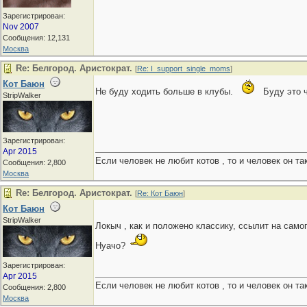
Зарегистрирован:
Nov 2007
Сообщения: 12,131
Москва
Re: Белгород. Аристократ.
[
Re: I_support_single_moms
]
Кот Баюн
Не буду ходить больше в клубы.
Буду это 
StripWalker
Зарегистрирован:
Apr 2015
Если человек не любит котов , то и человек он та
Сообщения: 2,800
Москва
Re: Белгород. Аристократ.
[
Re: Кот Баюн
]
Кот Баюн
StripWalker
Локыч , как и положено классику, ссылит на само
Нуачо?
Зарегистрирован:
Apr 2015
Если человек не любит котов , то и человек он та
Сообщения: 2,800
Москва