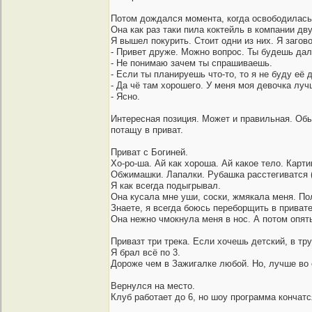
Потом дождался момента, когда освободилась
Она как раз таки пила коктейль в компании дв
Я вышел покурить. Стоит одни из них. Я загов
- Привет друже. Можно вопрос. Ты будешь дал
- Не понимаю зачем ты спрашиваешь.
- Если ты планируешь что-то, то я не буду её 
- Да чё там хорошего. У меня моя девочка лучше
- Ясно.
Интересная позиция. Может и правильная. Обыч
потащу в приват.
Приват с Богиней.
Хо-ро-ша. Ай как хороша. Ай какое тело. Карти
Обжимашки. Лапалки. Рубашка расстегиватся (
Я как всегда подыгрывал.
Она кусала мне уши, соски, жмякала меня. Пол
Знаете, я всегда боюсь переборщить в привате
Она нежно чмокнула меня в нос. А потом опят
Привазт три трека. Если хочешь детский, в тру
Я брал всё по 3.
Дороже чем в Зажигалке любой. Но, лучше во с
Вернулся на место.
Клуб работает до 6, но шоу программа кончатс