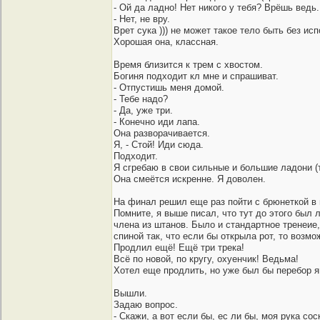
- Ой да ладно! Нет никого у тебя? Врёшь ведь.
- Нет, не вру.
Врет сука ))) не может такое тело быть без ис
Хорошая она, классная.
Время близится к трем с хвостом.
Богиня подходит кл мне и спрашиват.
- Отпустишь меня домой.
- Тебе надо?
- Да, уже три.
- Конечно иди лапа.
Она разворачивается.
Я, - Стой! Иди сюда.
Подходит.
Я сгребаю в свои сильные и большие ладони (ти
Она смеётся искренне. Я доволен.
На финал решил еще раз пойти с брюнеткой в 
Помните, я выше писал, что тут до этого был
члена из штанов. Было и стандартное тренеие,
спиной так, что если бы открыла рот, то возмо
Продлил ещё! Ещё три трека!
Всё по новой, по кругу, охуенчик! Ведьма!
Хотел еще продлить, но уже был бы перебор я
Вышли.
Задаю вопрос.
- Скажи, а вот если бы, ес ли бы, моя рука со