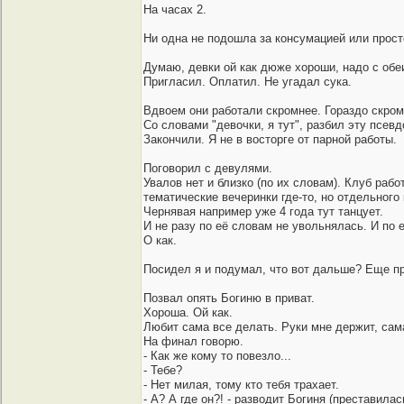
На часах 2.
Ни одна не подошла за консумацией или прост
Думаю, девки ой как дюже хороши, надо с обе
Пригласил. Оплатил. Не угадал сука.
Вдвоем они работали скромнее. Гораздо скромн
Со словами "девочки, я тут", разбил эту псевд
Закончили. Я не в восторге от парной работы.
Поговорил с девулями.
Увалов нет и близко (по их словам). Клуб рабо
тематические вечеринки где-то, но отдельного
Чернявая например уже 4 года тут танцует.
И не разу по её словам не увольнялась. И по 
О как.
Посидел я и подумал, что вот дальше? Еще при
Позвал опять Богиню в приват.
Хороша. Ой как.
Любит сама все делать. Руки мне держит, сама
На финал говорю.
- Как же кому то повезло...
- Тебе?
- Нет милая, тому кто тебя трахает.
- А? А где он?! - разводит Богиня (преставила