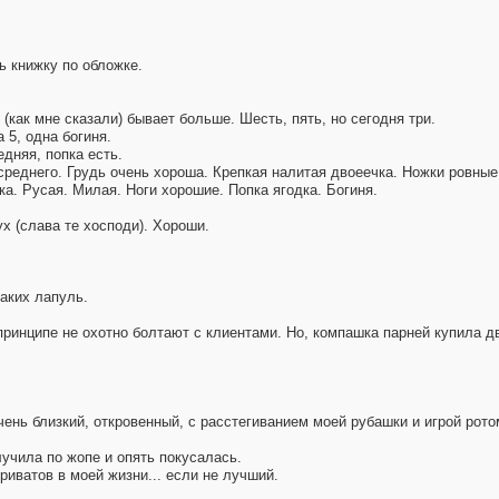
ь книжку по обложке.
(как мне сказали) бывает больше. Шесть, пять, но сегодня три.
 5, одна богиня.
едняя, попка есть.
 среднего. Грудь очень хороша. Крепкая налитая двоеечка. Ножки ровные
чка. Русая. Милая. Ноги хорошие. Попка ягодка. Богиня.
ух (слава те хосподи). Хороши.
таких лапуль.
ринципе не охотно болтают с клиентами. Но, компашка парней купила дв
чень близкий, откровенный, с расстегиванием моей рубашки и игрой рото
лучила по жопе и опять покусалась.
риватов в моей жизни... если не лучший.