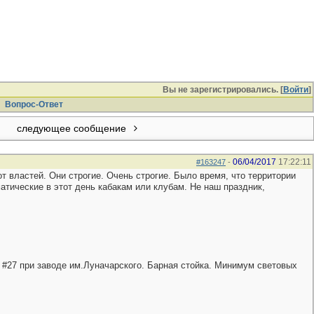
Вы не зарегистрировались. [
Войти
]
Вопрос-Ответ
следующее сообщение
06/04/2017
17:22:11
#163247
-
т властей. Они строгие. Очень строгие. Было время, что территории
атические в этот день кабакам или клубам. Не наш праздник,
 #27 при заводе им.Луначарского. Барная стойка. Минимум световых