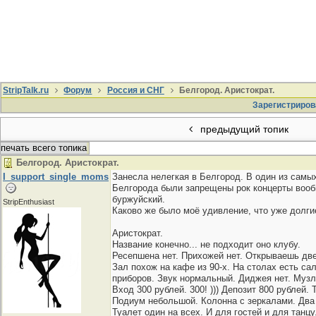
StripTalk.ru
Форум
Россия и СНГ
Белгород. Аристократ.
Зарегистриров
предыдущий топик
печать всего топика
Белгород. Аристократ.
I_support_single_moms
Занесла нелегкая в Белгород. В один из самых
Белгорода были запрещены рок концерты вообщ
буржуйский.
StripEnthusiast
Каково же было моё удивление, что уже долги
Аристократ.
Название конечно... не подходит оно клубу.
Ресепшена нет. Прихожей нет. Открываешь две
Зал похож на кафе из 90-х. На столах есть с
приборов. Звук нормальный. Диджея нет. Музл
Вход 300 рублей. 300! ))) Депозит 800 рублей. 
Подиум небольшой. Колонна с зеркалами. Два
Туалет один на всех. И для гостей и для танцу