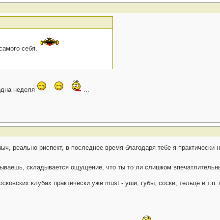
 самого себя.
 одна неделя
...
ыч, реально риспект, в последнее время благодаря тебе я практически 
писываешь, складывается ощущение, что ты то ли слишком впечатлитель
сковских клубах практически уже must - уши, губы, соски, тельце и т.п