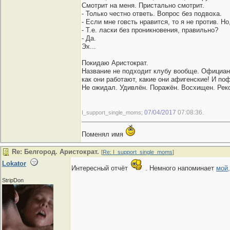
Смотрит на меня. Пристально смотрит.
- Только честно ответь. Вопрос без подвоха.
- Если мне говсть нравится, то я не против. Но
- Т.е. ласки без проникновения, правильно?
- Да.
Эх...
Покидаю Аристократ.
Название не подходит клубу вообще. Официантк
как они работают, какие они афигенские! И по
Не ожидал. Удивлён. Поражён. Восхищен. Реко
07/04/2017
07:08:36
I_support_single_moms;
.
Поменял имя
Re: Белгород. Аристократ.
[
Re: I_support_single_moms
]
Lokator
Интересный отчёт
. Немного напоминает
мой,
StripDon