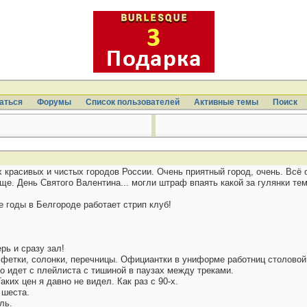
аться
Форумы
Список пользователей
Активные темы
Поиcк
 красивых и чистых городов России. Очень приятный город, очень. Всё о
е. День Святого Валентина... могли штраф впаять какой за гулянки тем
е годы в Белгороде работает стрип клуб!
рь и сразу зал!
алфетки, солонки, перечницы. Официантки в униформе работниц столовой
о идет с плейлиста с тишиной в паузах между треками.
Таких цен я давно не видел. Как раз с 90-х.
 шеста.
ль.