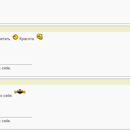
читать.
Красота.
к себе.
го себя.
к себе.