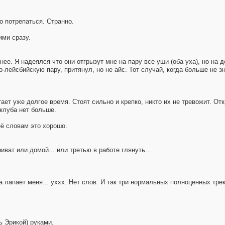
о потрепаться. Странно.
ими сразу.
ее. Я надеялся что они отгрызут мне на пару все уши (оба уха), но на д
о-лейсбийскую пару, притянул, но не айс. Тот случай, когда больше не з
тает уже долгое время. Стоят сильно и крепко, никто их не тревожит. От
 клуба нет больше.
её словам это хорошо.
ват или домой... или третью в работе глянуть...
 лапает меня... уххх. Нет слов. И так три нормальных полноценных трек
сь Эрикой) руками.