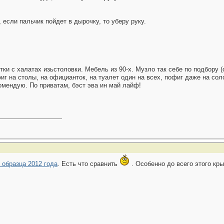
, если пальчик пойдет в дырочку, то уберу руку.
и с халатах изьстоловки. Мебель из 90-х. Музло так себе по подбору (о
фиг на столы, на официанток, на туалет один на всех, пофиг даже на со
мендую. По приватам, бэст эва ин май лайф!
 образца 2012 года
. Есть что сравнить
. Особенно до всего этого кр