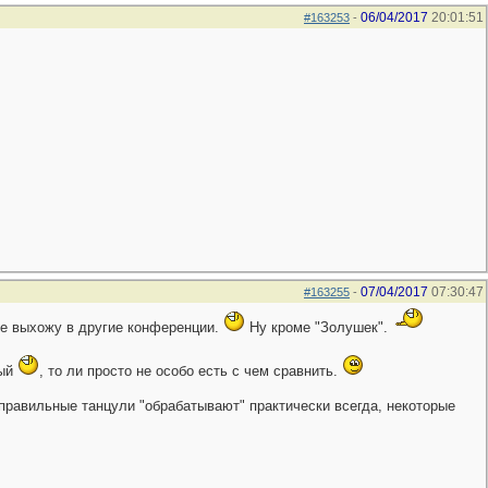
06/04/2017
20:01:51
#163253
-
07/04/2017
07:30:47
#163255
-
не выхожу в другие конференции.
Ну кроме "Золушек".
ный
, то ли просто не особо есть с чем сравнить.
. правильные танцули "обрабатывают" практически всегда, некоторые