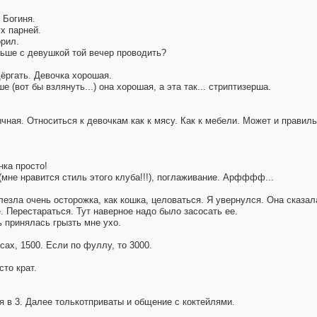
 Богиня.
ух парней.
орил.
ьше с девушкой той вечер проводить?
дёргать. Девочка хорошая.
 (вот бы взлянуть...) она хорошая, а эта так... стриптизерша.
ная. Относиться к девочкам как к мясу. Как к мебели. Может и правильн
нка просто!
мне нравится стиль этого клуба!!!), поглаживание. Арфффф...
езла очень осторожка, как кошка, целоваться. Я увернулся. Она сказала 
. Перестараться. Тут наверное надо было засосать ее.
ь принялась грызть мне ухо.
сах, 1500. Если по фуллу, то 3000.
то крат.
я в 3. Далее толькотприваты и общение с коктейлями.