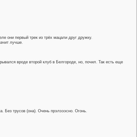
еле они первый трек из трёх мацали друг дружку.
начит лучше.
крывался вроде второй клуб в Белгороде, но, почил. Так есть еще
а. Без трусов (она). Очень прэлэээсно. Огонь.