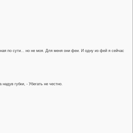
ая по сути... но не моя. Для меня они феи. И одну из фей я сейчас
надув губки, - Убегать не честно.