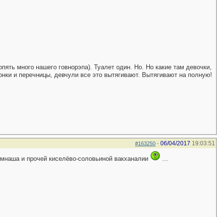
пять много нашего говнорэпа). Туалет один. Но. Но какие там девочки,
лонки и перечницы, девчули все это вытягивают. Вытягивают на полную!
06/04/2017
19:03:51
#163250
-
ымнаша и прочей киселёво-соловьиной вакханалии
...