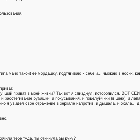
пользования.
па мачо такой) её мордашку, подтягиваю к себе и... чмокаю в носик, как
приват.
 лучший приват в моей жизни? Так вот я спизднул, поторопился, ВОТ СЕ
 и расстегивание рубашки, и покусывания, и поцелуйчики (в шею), и лапа
жно я увидел своё отражение в зеркале напротив, и дышала, и охала... д
вно.
скочила тебе туда, ты откинула бы руку?