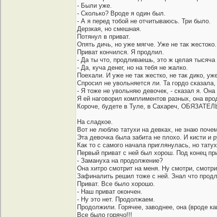
- Были уже.
- Сколько? Вроде я один был.
- А я перед тобой не отчитываюсь. Три было.
Дерзкая, но смешная.
Потянул в приват.
Опять дичь, но уже мягче. Уже не так жестоко.
Приват кончился. Я продлил.
- Да ты что, продливаешь, это ж целая тысяча 
- Да, куча денег, но на тебя не жалко.
Поехали. И уже не так жестко, не так дико, уж
Спросил не увольняется ли. Та гордо сказала, 
- Я тоже не увольняю девочек, - сказал я. Она 
Я ей наговорил комплиментов разных, она врод
Короче, будете в Туле, в Сахареч, ОБЯЗАТЕЛЬН
На сладкое.
Вот не люблю татухи на девках, не знаю почем
Эта девочка была забита не плохо. И кисти и р
Как то с самого начала приглянулась, но татух
Первый приват с ней был хорош. Под конец пр
- Замануха на продолжение?
Она хитро смотрит на меня. Ну смотри, смотри.
Зафиналить решил тоже с ней. Знал что продлю
Приват. Все было хорошо.
- Наш приват окончен.
- Ну это нет. Продолжаем.
Продолжили. Горячее, заводнее, она (вроде как
Все было горячо!!!