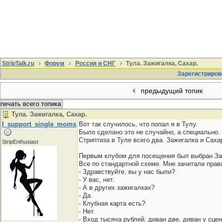
StripTalk.ru
Форум
Россия и СНГ
Тула. Зажигалка, Сахар.
Зарегистриров
предыдущий топик
печать всего топика
Тула. Зажигалка, Сахар.
I_support_single_moms
Вот так случилось, что попал я в Тулу.
Было сделано это не случайно, а специально. 
Стриптиза в Туле всего два. Зажигалка и Саха
StripEnthusiast
Первым клубом для посещения был выбран За
Все по стандартной схеме. Мне зачитали прав
- Здравствуйте, вы у нас были?
- У вас, нет.
- А в других зажигалках?
- Да.
- Клубная карта есть?
- Нет.
- Вход тысяча рублей, диван две, диван у сце