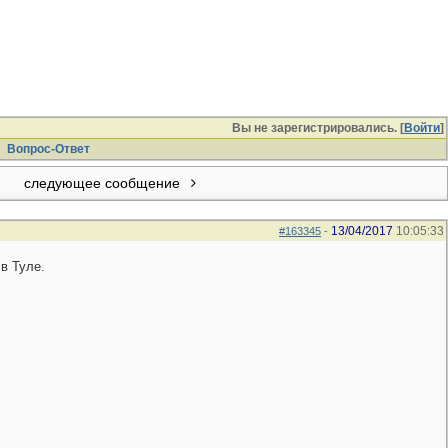
Вы не зарегистрировались. [
Войти
]
Вопрос-Ответ
следующее сообщение
13/04/2017
10:05:33
#163345
-
в Туле.