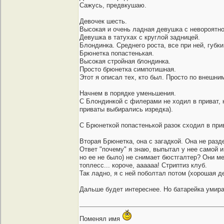
Сажусь, предвкушаю.
Девочек шесть.
Высокая и очень ладная девушка с невороятн
Девушка в татухах с круглой задницей.
Блондинка. Среднего роста, все при ней, губк
Брюнетка попастенькая.
Высокая стройная блондинка.
Просто брюнетка симпотишная.
Этот я описал тех, кто был. Просто по внешни
Начнем в порядке уменьшения.
С Блондинкой с филерами не ходил в приват, 
приваты выбирались изредка).
С Брюнеткой попастенькой разок сходил в при
Вторая Брюнетка, она с загадкой. Она не разд
Ответ "почему" я знаю, выпытал у нее самой и 
но ее не было) не снимает бюстгалтер? Они мес
топлесс... короче, аааааа! Стриптиз клуб.
Так ладно, я с ней поболтал потом (хорошая д
Дальше будет интереснее. Но батарейка умира
Поменял имя