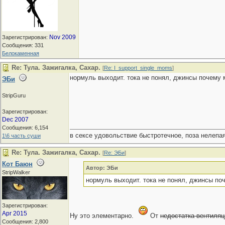
Nov 2009
Зарегистрирован:
Сообщения: 331
Белокаменная
Re: Тула. Зажигалка, Сахар.
[
Re: I_support_single_moms
]
нормуль выходит. тока не понял, джинсы почему 
ЭБи
StripGuru
Зарегистрирован:
Dec 2007
Сообщения: 6,154
в сексе удовольствие быстротечное, поза нелепая
1\6 часть суши
Re: Тула. Зажигалка, Сахар.
[
Re: ЭБи
]
Кот Баюн
Автор: ЭБи
StripWalker
нормуль выходит. тока не понял, джинсы по
Зарегистрирован:
Apr 2015
Ну это элементарно.
От
недостатка вентиля
Сообщения: 2,800