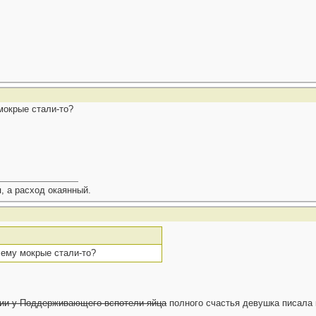
мокрые стали-то?
, а расход окаянный.
чему мокрые стали-то?
ции у Поддерживающего вспотели яйца
полного счастья девушка писала