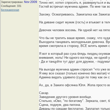
Nov 2009
Зарегистрирован:
Точно нет, хотел спросить я, развернуться и вы
Сообщения: 331
Гостей встречал мужчина админ. По мне так в
Белокаменная
Захожу. Осматриваюсь. Зажигалка как Зажига
На диване сидит мужик (гость) и втыкает в те
Девочек человек восемь. Ни одной нет на пятер
Что бы не тратить ваше время, скажу, что чуд
Выходила танцевать молоденькая девочка. Врод
время смотрела в сторону, ВСЕ млять время ск
Я вот в который раз сука блядь пиздец охуева
внимания, ноль! Ни одного взгляда, ни одной у
- Да и танцуйте тут друг для дружки, - подума
На выходе мужчина админ спросил "что уже в
Я ему все сказал (только конечно без матая)
Админа видать удивило (судя по тому как он с
Ах, да, в Зажиге офсянка Юля. Жопа просто в
Сахар.
Заведение другого уровня вообще.
Стильно, нОво, "по богатому". Зеркала, свет, 
Сцена, подиум, два пилона.
Диваны по средам бесплатно. Заплатил только