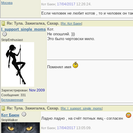
Москва
17/04/2017
12:26:24
Кот Баюн;
.
Если человек не любит котов , то и человек он та
Re: Тула. Зажигалка, Сахар.
[
Re: Кот Баюн
]
I_support_single_moms
Кот.
Не опошляй. )))
Это было чертовски мило.
StripEnthusiast
Поменял имя
Nov 2009
Зарегистрирован:
Сообщения: 331
Белокаменная
Re: Тула. Зажигалка, Сахар.
[
Re: I_support_single_moms
]
Кот Баюн
Ладно ладно , на счёт потных яиц - согласен
StripWalker
17/04/2017
13:05:09
Кот Баюн;
.