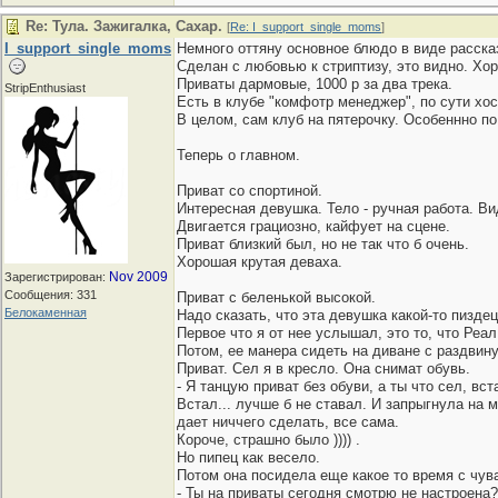
Re: Тула. Зажигалка, Сахар.
[
Re: I_support_single_moms
]
I_support_single_moms
Немного оттяну основное блюдо в виде расска
Сделан с любовью к стриптизу, это видно. Хор
Приваты дармовые, 1000 р за два трека.
StripEnthusiast
Есть в клубе "комфотр менеджер", по сути хост
В целом, сам клуб на пятерочку. Особеннно п
Теперь о главном.
Приват со спортиной.
Интересная девушка. Тело - ручная работа. Ви
Двигается грациозно, кайфует на сцене.
Приват близкий был, но не так что б очень.
Хорошая крутая деваха.
Nov 2009
Зарегистрирован:
Сообщения: 331
Приват с беленькой высокой.
Белокаменная
Надо сказать, что эта девушка какой-то пиздец
Первое что я от нее услышал, это то, что Реал
Потом, ее манера сидеть на диване с раздвинут
Приват. Сел я в кресло. Она снимат обувь.
- Я танцую приват без обуви, а ты что сел, вст
Встал... лучше б не ставал. И запрыгнула на м
дает ниччего сделать, все сама.
Короче, страшно было )))) .
Но пипец как весело.
Потом она посидела еще какое то время с чува
- Ты на приваты сегодня смотрю не настроена?