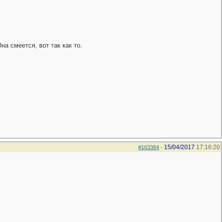
на смеется, вот так как то.
15/04/2017
17:16:20
#163384
-