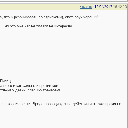
13/04/2017
16:42:13
#163348
-
 что б резонировать со стрипками), свет, звук хороший.
. но это мне как не туляку не интересно.
 Пипец!
а кого и как сильно и против кого.
стяжка у девки, спасибо тренерам!!!
нал как себя вести. Вроде провоцирует на действия и в тоже время не