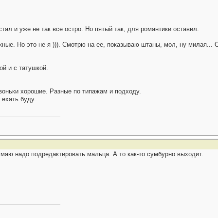
тал и уже не так все остро. Но пятый так, для романтики оставил.
ные. Но это не я ))). Смотрю на ее, показываю штаны, мол, ну милая... О
ой и с татушкой.
воньки хорошие. Разные по типажам и подходу.
 ехать буду.
умаю надо подредактировать мальца. А то как-то сумбурно выходит.