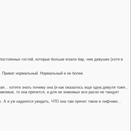
постоянных гостей, которые больше юзали бар, чем девушек (хотя в
а. Приват нормальный. Нормальный и не более.
ая... хотите знать почему она (и как оказалось еще одна девуля тоже ,
знакомые, то она прячется, а для не знакомых все расно не танцует
х. А я уж надеялся увидеть, ЧТО она там прячет такое в лифчике...