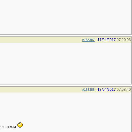
17/04/2017
07:20:03
#163387
-
17/04/2017
07:58:40
#163388
-
 кипятком