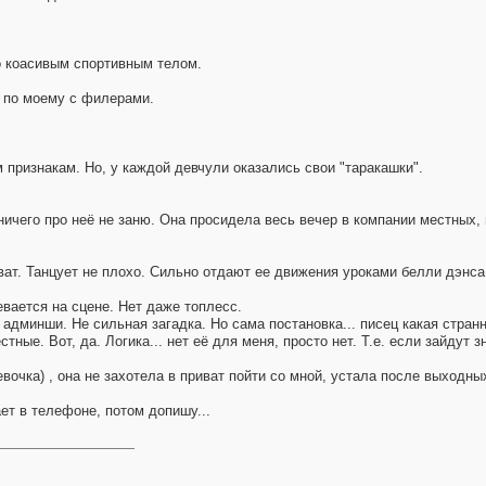
о коасивым спортивным телом.
и по моему с филерами.
м признакам. Но, у каждой девчули оказались свои "таракашки".
ничего про неё не заню. Она просидела весь вечер в компании местных, 
ват. Танцует не плохо. Сильно отдают ее движения уроками белли дэнс
евается на сцене. Нет даже топлесс.
админши. Не сильная загадка. Но сама постановка... писец какая странн
тные. Вот, да. Логика... нет её для меня, просто нет. Т.е. если зайдут 
евочка) , она не захотела в приват пойти со мной, устала после выходны
ет в телефоне, потом допишу...