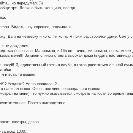
йти... но передумал. )))
ообще зря. Должна быть женщина, всегда.
лка.
лефон. Видать шоу хорошее, подумал я.
ку. Да и на четверку н кого. Ни ко го. Я прям расстроился даже. Сел у 
а я не дождался.
е как новенькая. Маленькая, и 165 нет точно, миленькая, попка мячик 
возь меня!!! За моей спиной стояла высокая дама (видать наставница) 
ю нахуй! Я, единственный гость в клубе, я готов расстаться с энной су
лыбки...
л я и встал и вышел.
сё"? Уходите? Не понравилось?
 что написал выше. Очень вежливо попрощался и вышел.
мотрел на меня) что нужно оказывается смотреть на гостя во время танца
осхитительная. Просто шикардятина.
бархат, люстры, декор.
 за вход 1000.