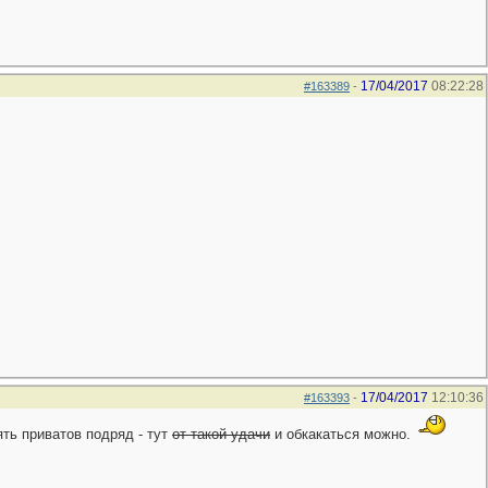
17/04/2017
08:22:28
#163389
-
17/04/2017
12:10:36
#163393
-
ть приватов подряд - тут
от такой удачи
и обкакаться можно.