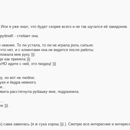
 Или я уже знал, что будет скорее всего и не так шугался её закидонов.
рублей! - стебает она.
е нежнее. То ли устала, то ли не играла роль сильно.
что нет, и с клиентами она не видится после работы.
пожала мне руку )))
е как приняла )))
О идите с ней, это пиздец! )))
у, но вот не люблю.
уки и бедра немного.
и...
ивата расстегнула рубашку мне, подразнила.
..
 ))) .
) сама завелась (я ж сука хорош ))) ). Смотрю все интереснее и интерес