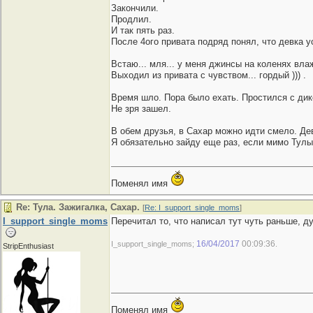
Закончили.
Продлил.
И так пять раз.
После 4ого привата подряд понял, что девка ус
Встаю... мля... у меня джинсы на коленях влаж
Выходил из привата с чувством... гордый ))) .
Время шло. Пора было ехать. Простился с дик
Не зря зашел.
В обем друзья, в Сахар можно идти смело. Де
Я обязательно зайду еще раз, если мимо Тулы
Поменял имя
Re: Тула. Зажигалка, Сахар.
[
Re: I_support_single_moms
]
I_support_single_moms
Перечитал то, что написал тут чуть раньше, д
16/04/2017
00:09:36
I_support_single_moms;
.
StripEnthusiast
Поменял имя