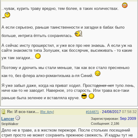
..чувак, курить траву вредно, тем более, в таких количествах.
А если серьезно, раньше таинственности и загадки в бабах было
больше, интрига ёптыть сохранялась.
А сейчас инсту прошерстил, и уже все про нее знаешь. А если уж на
сайте знакомств типа Золушек, как боссярчик, высиживать - то какие
уж там загадки...
Поэтому и дрочить мы стали меньше, так как все стало пресненько
как-то, без флера алко-романтизьма а-ля Синий.
Я уже забыл даже, когда на приват ходил. Просто
денег нет
тупо лень,
ниче как-то не заводит. Наверное, это старость. Или трава все-таки
раньше была зеленее и вставляла круче.
Re: И все-таки...
24/08/2017
07:58:32
[
Re: Arty
]
#164871
-
Lancer
Sep 2009
Зарегистрирован:
Сообщения: 2,186
StripWalker
Дело не в траве, а в жестком пережоре. После стольких посещений
стрип просто не может сохранить прежнюю свежесть. И кадры тут не