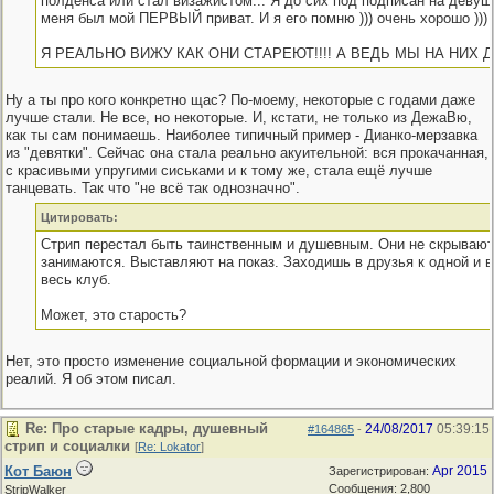
полденса или стал визажистом... Я до сих под подписан на девушк
меня был мой ПЕРВЫЙ приват. И я его помню ))) очень хорошо )))
Я РЕАЛЬНО ВИЖУ КАК ОНИ СТАРЕЮТ!!!! А ВЕДЬ МЫ НА НИХ Д
Ну а ты про кого конкретно щас? По-моему, некоторые с годами даже
лучше стали. Не все, но некоторые. И, кстати, не только из ДежаВю,
как ты сам понимаешь. Наиболее типичный пример - Дианко-мерзавка
из "девятки". Сейчас она стала реально акуительной: вся прокачанная,
с красивыми упругими сиськами и к тому же, стала ещё лучше
танцевать. Так что "не всё так однозначно".
Цитировать:
Стрип перестал быть таинственным и душевным. Они не скрывают
занимаются. Выставляют на показ. Заходишь в друзья к одной и 
весь клуб.
Может, это старость?
Нет, это просто изменение социальной формации и экономических
реалий. Я об этом писал.
Re: Про старые кадры, душевный
24/08/2017
05:39:15
#164865
-
стрип и социалки
[
Re: Lokator
]
Кот Баюн
Apr 2015
Зарегистрирован:
Сообщения: 2,800
StripWalker