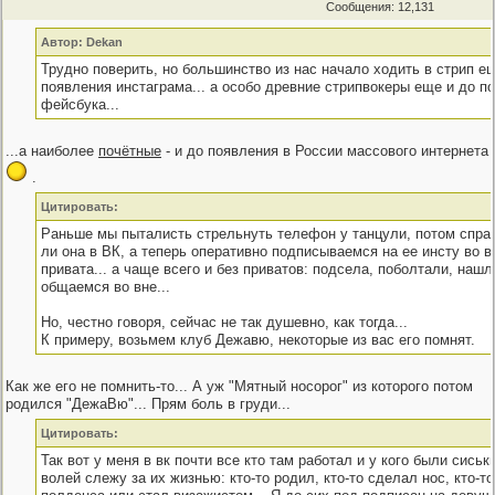
Сообщения: 12,131
Автор: Dekan
Трудно поверить, но большинство из нас начало ходить в стрип е
появления инстаграма... а особо древние стрипвокеры еще и до п
фейсбука...
...а наиболее
почётные
- и до появления в России массового интернета
.
Цитировать:
Раньше мы пыталисть стрельнуть телефон у танцули, потом спра
ли она в ВК, а теперь оперативно подписываемся на ее инсту во 
привата... а чаще всего и без приватов: подсела, поболтали, нашл
общаемся во вне...
Но, честно говоря, сейчас не так душевно, как тогда...
К примеру, возьмем клуб Дежавю, некоторые из вас его помнят.
Как же его не помнить-то... А уж "Мятный носорог" из которого потом
родился "ДежаВю"... Прям боль в груди...
Цитировать:
Так вот у меня в вк почти все кто там работал и у кого были сиськ
волей слежу за их жизнью: кто-то родил, кто-то сделал нос, кто-т