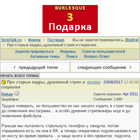
StripTalk.ru
Форум
Гостиная
Вы не зарегистрировались. [
Войти
]
Про старые кадры, душевный стрип и социалки
Зарегистрироваться
Форумы
Список пользователей
Активные темы
Поиcк
Вопрос-Ответ
предыдущий топик
следующее сообщение
печать всего топика
Про старые кадры, душевный стрип и
23/08/2017
12:40:06
#164850
-
социалки
Dekan
Apr 2011
Зарегистрирован:
Сообщения: 1,680
StripWalker
Трудно поверить, но большинство из нас начало ходить в стрип еще
до появления инстаграма... а особо древние стрипвокеры еще и до
появления фейсбука...
Раньше мы пыталисть стрельнуть телефон у танцули, потом
спрашивали есть ли она в ВК, а теперь оперативно подписываемся на
ее инсту во время привата... а чаще всего и без приватов: подсела,