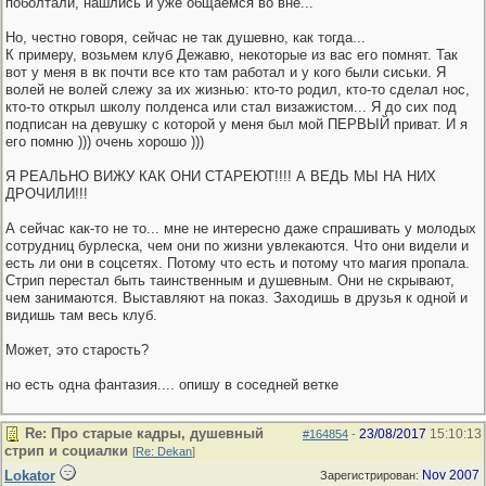
поболтали, нашлись и уже общаемся во вне...
Но, честно говоря, сейчас не так душевно, как тогда...
К примеру, возьмем клуб Дежавю, некоторые из вас его помнят. Так
вот у меня в вк почти все кто там работал и у кого были сиськи. Я
волей не волей слежу за их жизнью: кто-то родил, кто-то сделал нос,
кто-то открыл школу полденса или стал визажистом... Я до сих под
подписан на девушку с которой у меня был мой ПЕРВЫЙ приват. И я
его помню ))) очень хорошо )))
Я РЕАЛЬНО ВИЖУ КАК ОНИ СТАРЕЮТ!!!! А ВЕДЬ МЫ НА НИХ
ДРОЧИЛИ!!!
А сейчас как-то не то... мне не интересно даже спрашивать у молодых
сотрудниц бурлеска, чем они по жизни увлекаются. Что они видели и
есть ли они в соцсетях. Потому что есть и потому что магия пропала.
Стрип перестал быть таинственным и душевным. Они не скрывают,
чем занимаются. Выставляют на показ. Заходишь в друзья к одной и
видишь там весь клуб.
Может, это старость?
но есть одна фантазия.... опишу в соседней ветке
Re: Про старые кадры, душевный
23/08/2017
15:10:13
#164854
-
стрип и социалки
[
Re: Dekan
]
Lokator
Nov 2007
Зарегистрирован: