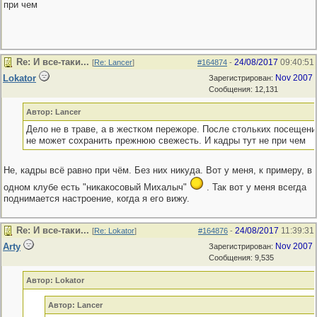
при чем
Re: И все-таки...
24/08/2017
09:40:51
[
Re: Lancer
]
#164874
-
Lokator
Nov 2007
Зарегистрирован:
Сообщения: 12,131
Автор: Lancer
Дело не в траве, а в жестком пережоре. После стольких посещени
не может сохранить прежнюю свежесть. И кадры тут не при чем
Не, кадры всё равно при чём. Без них никуда. Вот у меня, к примеру, в
одном клубе есть "никакосовый Михалыч"
. Так вот у меня всегда
поднимается настроение, когда я его вижу.
Re: И все-таки...
24/08/2017
11:39:31
[
Re: Lokator
]
#164876
-
Arty
Nov 2007
Зарегистрирован:
Сообщения: 9,535
Автор: Lokator
Автор: Lancer