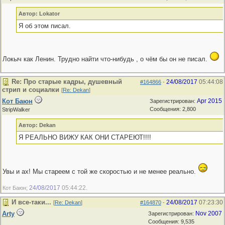
Автор: Lokator
Я об этом писал.
Локыч как Ленин. Трудно найти что-нибудь , о чём бы он не писал.
Re: Про старые кадры, душевный
24/08/2017
05:44:08
#164866
-
стрип и социалки
[
Re: Dekan
]
Кот Баюн
Apr 2015
Зарегистрирован:
Сообщения: 2,800
StripWalker
Автор: Dekan
Я РЕАЛЬНО ВИЖУ КАК ОНИ СТАРЕЮТ!!!!
Увы и ах! Мы стареем с той же скоростью и не менее реально.
24/08/2017
05:44:22
Кот Баюн;
.
И все-таки...
24/08/2017
07:23:30
[
Re: Dekan
]
#164870
-
Arty
Nov 2007
Зарегистрирован:
Сообщения: 9,535