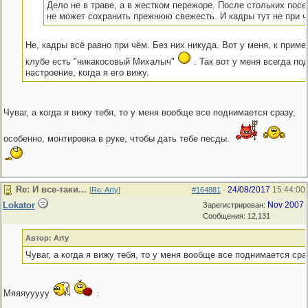
Дело не в траве, а в жестком пережоре. После стольких пос
не может сохранить прежнюю свежесть. И кадры тут не при 
Не, кадры всё равно при чём. Без них никуда. Вот у меня, к приме
клубе есть "никакосовый Михалыч"
. Так вот у меня всегда по
настроение, когда я его вижу.
Чуваг, а когда я вижу тебя, то у меня вообще все поднимается сразу,
особенно, монтировка в руке, чтобы дать тебе песды.
Re: И все-таки...
24/08/2017
15:44:00
[
Re: Arty
]
#164881
-
Lokator
Nov 2007
Зарегистрирован:
Сообщения: 12,131
Автор: Arty
Чуваг, а когда я вижу тебя, то у меня вообще все поднимается сра
Мяяяууууу
.