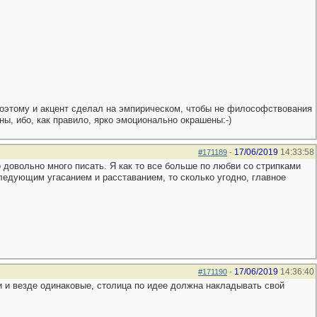
 поэтому и акцент сделал на эмпирическом, чтобы не философствования
ны, ибо, как правило, ярко эмоционально окрашены:-)
17/06/2019
14:33:58
#171189
-
о довольно много писать. Я как то все больше по любви со стрипками
следующим угасанием и расставанием, то сколько угодно, главное
17/06/2019
14:36:40
#171190
-
юди и везде одинаковые, столица по идее должна накладывать свой