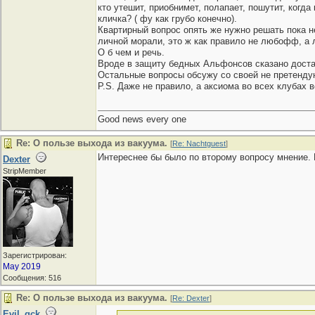
кто утешит, приобнимет, полапает, пошутит, когд
кличка? ( фу как грубо конечно).
Квартирный вопрос опять же нужно решать пока не 
личной морали, это ж как правило не любофф, а 
О б чем и речь.
Вроде в защиту бедных Альфонсов сказано достато
Остальные вопросы обсужу со своей не претендующ
P.S. Даже не правило, а аксиома во всех клубах 
Good news every one
Re: О пользе выхода из вакуума.
[
Re: Nachtguest
]
Интереснее бы было по второму вопросу мнение. Н
Dexter
StripMember
Зарегистрирован:
May 2019
Сообщения: 516
Re: О пользе выхода из вакуума.
[
Re: Dexter
]
Evil_qck