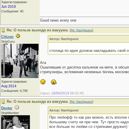
Зарегистрирован:
Jun 2019
Сообщения: 40
Good news every one
Re: О пользе выхода из вакуума.
[
Re: Nachtguest
]
Citizen
Автор: Nachtguest
StripGuru
столица по идее должна накладывать свой о
Ага
Ошалевшие от десятка кальянов на мяте, в обсып
стрипуокеры, вспоминая неземных богинь московс
Зарегистрирован:
Aug 2014
Сообщения: 6,790
18/06/2019
06:42:45
Citizen;
.
Re: О пользе выхода из вакуума.
[
Re: Nachtguest
]
Dexter
Автор: Nachtguest
StripMember
Про любофф то как раз можно, есть вполне п
большому счету ни при чем. Тут просто надо
все больше по любви со стрипками дружил) 