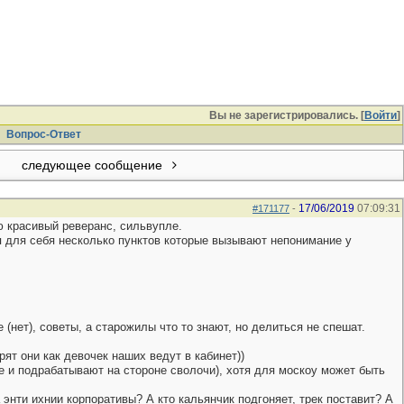
Вы не зарегистрировались. [
Войти
]
Вопрос-Ответ
следующее сообщение
17/06/2019
07:09:31
#171177
-
ю красивый реверанс, сильвупле.
я для себя несколько пунктов которые вызывают непонимание у
нет), советы, а старожилы что то знают, но делиться не спешат.
ят они как девочек наших ведут в кабинет))
е и подрабатывают на стороне сволочи), хотя для москоу может быть
 энти ихнии корпоративы? А кто кальянчик подгоняет, трек поставит? А