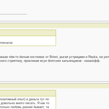
тпечаток
аным чём-то белым костюмах от Brioni, рыгая устрицами и Reyka, на уют
кого стриптизу, проклиная всуе блятских кальянщиков - казанофф.
озитивный опыт) и деньги тут по
 довольно много писать. Я как то
только любовь разная бывает, та