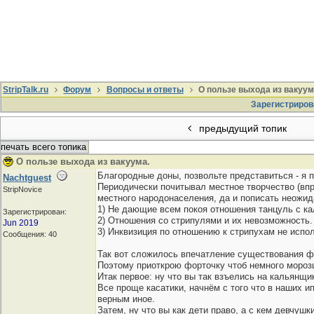
StripTalk.ru
Форум
Вопросы и ответы
О пользе выхода из вакуум
Зарегистриров
предыдущий топик
печать всего топика
О пользе выхода из вакуума.
Благородные доны, позвольте представиться - я 
Nachtguest
Периодически почитывал местное творчество (впр
StripNovice
местного народонаселения, да и пописать неожида
1) Не дающие всем покоя отношения танцуль с к
Зарегистрирован:
2) Отношения со стрипулями и их невозможность.
Jun 2019
3) Инквизиция по отношению к стрипухам не испо
Сообщения: 40
Так вот сложилось впечатление существования фо
Поэтому приоткрою форточку чтоб немного морозц
Итак первое: ну что вы так взъелись на кальянщи
Все проще касатики, начнём с того что в наших 
верным иное.
Затем, ну что вы как дети право, а с кем девчуш