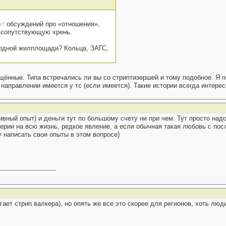
нт
обсуждений про «отношения»,
 сопутствующую хрень.
одной жилплощади? Кольца, ЗАГС,
ящённые. Типа встречались ли вы со стриптизершей и тому подобное. Я
 направлении имеется у тс (если имеется). Такие истории всегда интерес
вный опыт) и деньги тут по большому счету ни при чем. Тут просто над
серии на всю жизнь, редкое явление, а если обычная такая любовь с по
у написать свои опыты в этом вопросе)
игает стрип валкера), но опять же все это скорее для регионов, хоть л