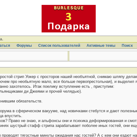
а.
аться
Форумы
Список пользователей
Активные темы
Поиcк
простой стрип Уокер с просторов нашей необъятной, снимаю шляпу дела
очем про необьятную мало, все больше первопрестольная), и выделил 
нно захотелось. Итак поелику вступление есть , приступим:
альянщиками ди Джеями и прочей челядью).
лнившим обязательств.
рума в сферическом вакууме, над новичками стебутся и дают полезные (
а впустить.
ков? Право не знаю, и альфонсы они и психика деформированная и смотр
ипинях шустрый стафф стрипа зарабатывает поболее иных гостей, они ещ
ки проводят тягостные минуты ожидания нас гостей? А с кем они ездют на