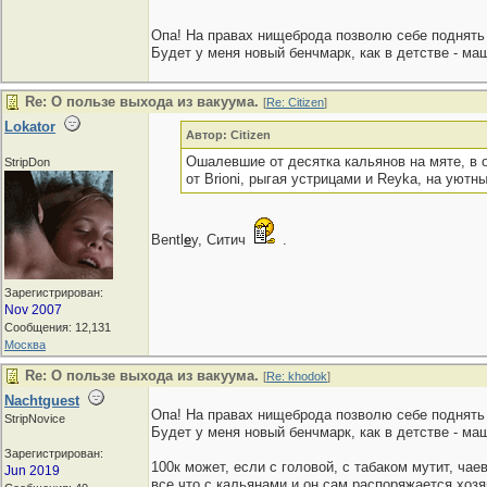
Опа! На правах нищеброда позволю себе поднять 
Будет у меня новый бенчмарк, как в детстве - ма
Re: О пользе выхода из вакуума.
[
Re: Citizen
]
Lokator
Автор: Citizen
Ошалевшие от десятка кальянов на мяте, в
StripDon
от Brioni, рыгая устрицами и Reyka, на уютн
Bentl
e
y, Ситич
.
Зарегистрирован:
Nov 2007
Сообщения: 12,131
Москва
Re: О пользе выхода из вакуума.
[
Re: khodok
]
Nachtguest
Опа! На правах нищеброда позволю себе поднять 
StripNovice
Будет у меня новый бенчмарк, как в детстве - ма
Зарегистрирован:
100к может, если с головой, с табаком мутит, чае
Jun 2019
все что с кальянами и он сам распоряжается хоз