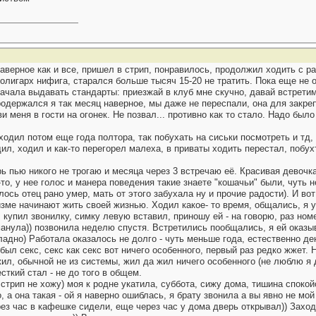
верное как и все, пришел в стрип, понравилось, продолжил ходить с ра
е олигарх нифига, старался больше тысяч 15-20 не тратить. Пока еще не
чала выдавать стандарты: приезжай в клуб мне скучно, давай встретимс
Продержался я так месяц наверное, мы даже не переспали, она для закр
и меня в гости на огонек. Не позвал... противно как то стало. Надо было
 ходил потом еще года полтора, так побухать на сиськи посмотреть и тд,
, ходил и как-то перегорел малеха, в приваты ходить перестал, побухт
ь пью никого не трогаю и месяца через 3 встречаю её. Красивая девочк
о, у нее голос и манера поведения такие знаете "кошачьи" были, чуть не
ось отец рано умер, мать от этого забухала ну и прочие радости). И вот
изме начинают жить своей жизнью. Ходил какое- то время, общались, я 
 купил звонилку, симку левую вставил, приношу ей - на говорю, раз но
анула)) позвонила неделю спустя. Встретились пообщались, я ей оказыв
 ладно) Работала оказалось не долго - чуть меньше года, естественно ден
был секс, секс как секс вот ничего особенного, первый раз редко жжет. Н
жил, обычной не из системы, жил да жил ничего особенного (не люблю я д
сткий стал - не до того в общем.
стрип не хожу) моя к родне укатила, суббота, сижу дома, тишина спокой
 а она такая - ой я наверно ошиблась, я брату звонила а вы явно не мо
ерез час в кафешке сидели, еще через час у дома дверь открывал)) Заход