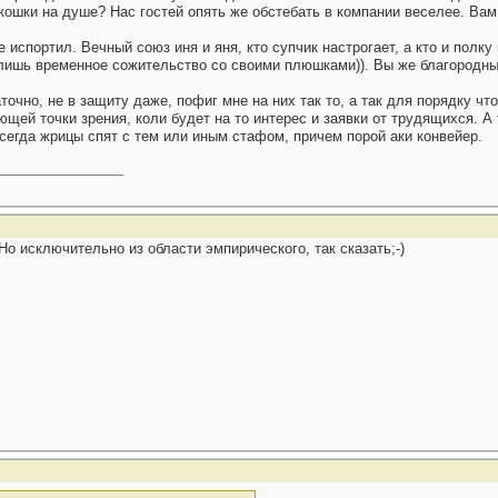
а кошки на душе? Нас гостей опять же обстебать в компании веселее. Вам
испортил. Вечный союз иня и яня, кто супчик настрогает, а кто и полку 
лишь временное сожительство со своими плюшками)). Вы же благородные
чно, не в защиту даже, пофиг мне на них так то, а так для порядку что
ей точки зрения, коли будет на то интерес и заявки от трудящихся. А т
всегда жрицы спят с тем или иным стафом, причем порой аки конвейер.
о исключительно из области эмпирического, так сказать;-)