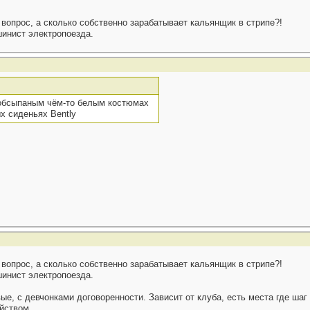
вопрос, а сколько собственно зарабатывает кальянщик в стрипе?!
шинист электропоезда.
 обсыпаным чём-то белым костюмах
ых сиденьях Bently
вопрос, а сколько собственно зарабатывает кальянщик в стрипе?!
шинист электропоезда.
вые, с девчонками договоренности. Зависит от клуба, есть места где шаг
яйством