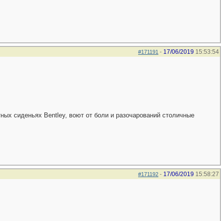
17/06/2019
15:53:54
#171191
-
ных сиденьях Bentlеy, воют от боли и разочарований столичные
17/06/2019
15:58:27
#171192
-