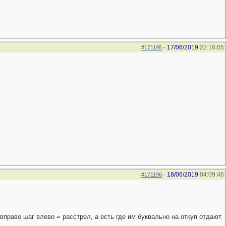
17/06/2019
22:16:05
#171195
-
18/06/2019
04:09:46
#171196
-
 вправо шаг влево = расстрел, а есть где им буквально на откуп отдают