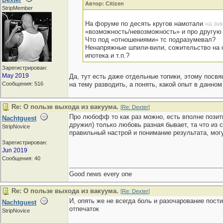
Автор: Citizen
StripMember
На форуме по десять кругов намотали
на ви
«возможность/невозможность» и про другую
Что под «отношениями» тс подразумевал?
Ненапряжные шпили-вили, сожительство на 
ипотека и т.п.?
Зарегистрирован:
May 2019
Да, тут есть даже отдельные топики, этому посв
Сообщения: 516
на тему разводить, а понять, какой опыт в данном
Re: О пользе выхода из вакуума.
[
Re: Dexter
]
Про любофф то как раз можно, есть вполне позити
Nachtguest
дружил) только любовь разная бывает, та что из 
StripNovice
правильный настрой и понимание результата, мог
Зарегистрирован:
Jun 2019
Сообщения: 40
Good news every one
Re: О пользе выхода из вакуума.
[
Re: Dexter
]
И, опять же не всегда боль и разочарование пост
Nachtguest
отпечаток
StripNovice