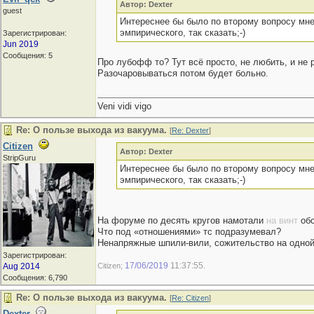
Автор: Dexter
guest
Интереснее бы было по второму вопросу мне
эмпирического, так сказать;-)
Зарегистрирован:
Jun 2019
Сообщения: 5
Про лубофф то? Тут всё просто, не любить, и не 
Разочаровываться потом будет больно.
Veni vidi vigo
Re: О пользе выхода из вакуума.
[
Re: Dexter
]
Citizen
Автор: Dexter
StripGuru
Интереснее бы было по второму вопросу мне
эмпирического, так сказать;-)
На форуме по десять кругов намотали
на винт
обс
Что под «отношениями» тс подразумевал?
Ненапряжные шпили-вили, сожительство на одной
Зарегистрирован:
17/06/2019
11:37:55
Aug 2014
Citizen;
.
Сообщения: 6,790
Re: О пользе выхода из вакуума.
[
Re: Citizen
]
Dexter