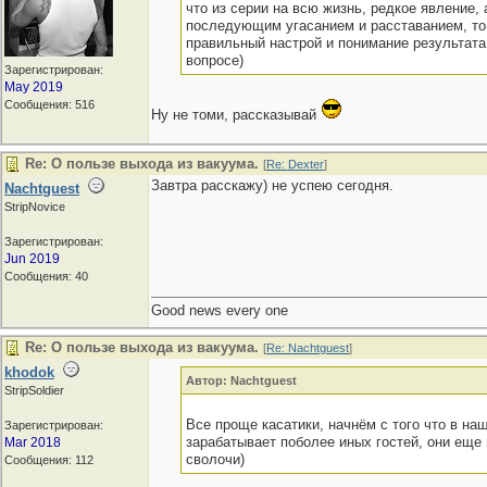
что из серии на всю жизнь, редкое явление,
последующим угасанием и расставанием, то 
правильный настрой и понимание результата
вопросе)
Зарегистрирован:
May 2019
Сообщения: 516
Ну не томи, рассказывай
Re: О пользе выхода из вакуума.
[
Re: Dexter
]
Завтра расскажу) не успею сегодня.
Nachtguest
StripNovice
Зарегистрирован:
Jun 2019
Сообщения: 40
Good news every one
Re: О пользе выхода из вакуума.
[
Re: Nachtguest
]
khodok
Автор: Nachtguest
StripSoldier
Все проще касатики, начнём с того что в н
Зарегистрирован:
зарабатывает поболее иных гостей, они еще
Mar 2018
сволочи)
Сообщения: 112