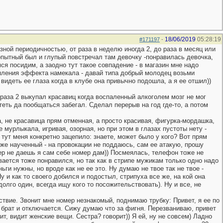
18/06/2019
05:28:19
#171197
-
зной периодичностью, от раза в неделю иногда 2, до раза в месяц или
 опытный был и глупый повстречал там девочку -понравилась девочка,
я посидим, а заодно тут такое совпадение - в магазин мне надо
епления эффекта намекала - давай типа добрый молодец возьми
 видеть ее глаза когда в клубе она привычно подошла, а я ее отшил))
 раза 2 выкупал красавиц когда воспаленный алкоголем мозг не мог
еть да пообщаться забегал. Сделал перерыв на год где-то, а потом
а, не красавица прям отменная, а просто красивая, фигурка-мордашка,
 мурлыкала, игривая, озорная, но при этом в глазах пустоты нету -
 тут меня конкретно зацепило: знаете, может было у кого? Вот прям
уже наученный - на провокации не поддаюсь, сам ее атакую, прошу
мер не даешь я сам себе номер дам)) Посмеялась, телефон тоже не
ается тоже понравился, но так как в стрипе мужикам только одно надо
ьги нужны, но вроде как не ее это. Ну думаю не твое так не твое -
у и как то своего добился и подостыл, стрипуха все же, на кой она
олго один, всегда ищу кого то посожительствовать). Ну и все, не
ствие. Звонит мне номер незнакомый, поднимаю трубку: Привет, я ее по
й брат и отключается. Сижу думаю что за фигня. Перезваниваю, привет
ит, видит женские вещи. Сестра? говорит)) Я ей, ну не совсем) Ладно