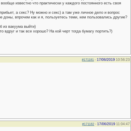
 вообще известно что практически у каждого постоянного есть своя
прибьет, а секс? Ну можно и секс) а там уже личное дело и вопрос
 доны, впрочем как и я, пользуетесь теми, кем пользовались другие?
б из вакуума выйти)
о вдруг и так все хорошо? На кой черт тогда бумагу портить?)
17/06/2019
10:56:23
#171181
-
17/06/2019
11:04:47
#171182
-