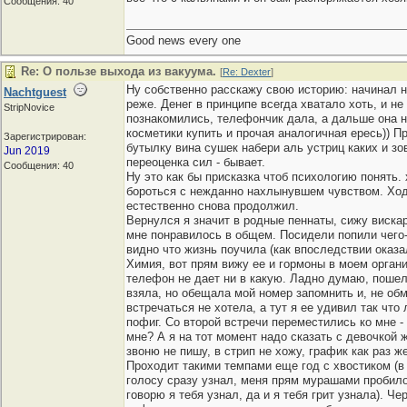
Сообщения: 40
Good news every one
Re: О пользе выхода из вакуума.
[
Re: Dexter
]
Ну собственно расскажу свою историю: начинал на
Nachtguest
реже. Денег в принципе всегда хватало хоть, и н
StripNovice
познакомились, телефончик дала, а дальше она на
косметики купить и прочая аналогичная ересь)) 
Зарегистрирован:
бутылку вина сушек набери аль устриц каких и зов
Jun 2019
переоценка сил - бывает.
Сообщения: 40
Ну это как бы присказка чтоб психологию понять.
бороться с нежданно нахлынувшем чувством. Ходил
естественно снова продолжил.
Вернулся я значит в родные пеннаты, сижу вискар
мне понравилось в общем. Посидели попили чего-т
видно что жизнь поучила (как впоследствии оказал
Химия, вот прям вижу ее и гормоны в моем орган
телефон не дает ни в какую. Ладно думаю, пошел
взяла, но обещала мой номер запомнить и, не обм
встречаться не хотела, а тут я ее удивил так что
пофиг. Со второй встречи переместились ко мне - 
мне? А я на тот момент надо сказать с девочкой 
звоню не пишу, в стрип не хожу, график как раз же
Проходит такими темпами еще год с хвостиком (в 
голосу сразу узнал, меня прям мурашами пробило,
говорю я тебя узнал, да и я тебя грит узнала). Ч