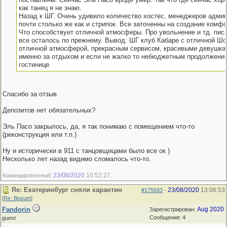
как танец я не знаю.
Назад к ШГ. Очень удивило количество хостес, менеджеров админ
почти столько же как и стрипок. Все заточенны на создание комфо
Что способствует отличной атмосферы. Про увольнение и тд. писа
все осталось по прежнему. Вывод: ШГ клуб Кабаре с отличной Шо
отличной атмосферой, прекрасным сервисом, красивыми девушкам
именно за отдыхом и если не жалко то небюджетным продолжени
гостинице.
Спасибо за отзыв.
Депозитов нет обязательных?
Эль Пасо закрылось, да, я так понимаю с помещением что-то
(реконструкция или т.п.)
Ну и исторически в 911 с танцовщицами было все ок )
Несколько лет назад видимо сломалось что-то.
23/08/2020
10:52:27
Командировочный;
.
Re: Екатеринбург сняли карантин
23/08/2020
13:06:53
#175593
-
[
Re: Bosum
]
Fandorin
Aug 2020
Зарегистрирован:
Сообщения: 4
guest