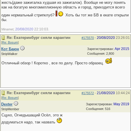
жесть(даже зажигалка худшая из зажигалок). Вообще не могу понять
как на богатую многомиллионную область и город, приходится всего
один нормальный стрипклуб?
Хоть бы тот же БВ в екате открыли
бы.
20/08/2020
22:10:03
Minamet;
.
Re: Екатеринбург сняли карантин
20/08/2020
23:26:01
#175570
-
[
Re: Bosum
]
Кот Баюн
Apr 2015
Зарегистрирован:
Сообщения: 2,800
StripWalker
Отличный обзор ! Коротко , все по делу. Просто образец.
Re: Екатеринбург сняли карантин
21/08/2020
10:44:24
#175572
-
[
Re: Bosum
]
Dexter
May 2019
Зарегистрирован:
Сообщения: 516
StripMember
Сцуко, Огнедышащий Осёл, это ж
додуматься надо, так назвать