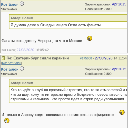
Кот Баюн
Apr 2015
Зарегистрирован:
Сообщения: 2,800
StripWalker
Автор: Bosum
Я думаю даже у Огнедышащего Осла есть фанаты.
Фанаты есть даже у Авроры , та что в Москве.
27/08/2020
16:05:42
Кот Баюн;
.
Re: Екатеринбург сняли карантин
27/08/2020
14:11:54
#175658
-
[
Re: Кот Баюн
]
Кот Баюн
Apr 2015
Зарегистрирован:
Сообщения: 2,800
StripWalker
Автор: Bosum
Кто то идёт в клуб на красивый стриптиз, кто то за атмосферой и 
кто за шоу, кому то интересно просто бюджетно повеселиться с п
стрипками и кальяном, кто просто идёт в стрип ради увольнения.
И только в Аврору ходят специально посмотреть на официанток.