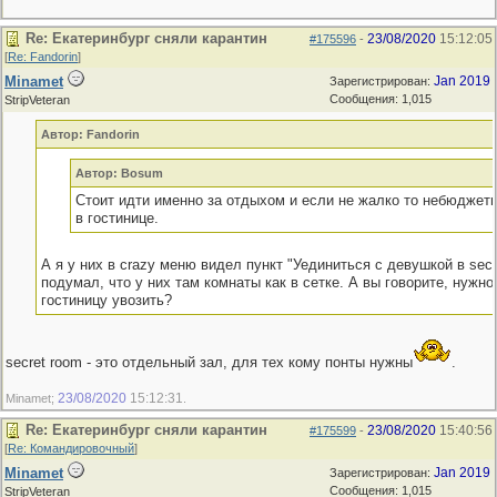
Re: Екатеринбург сняли карантин
23/08/2020
15:12:05
#175596
-
[
Re: Fandorin
]
Minamet
Jan 2019
Зарегистрирован:
Сообщения: 1,015
StripVeteran
Автор: Fandorin
Автор: Bosum
Стоит идти именно за отдыхом и если не жалко то небюдже
в гостинице.
А я у них в crazy меню видел пункт "Уединиться с девушкой в secr
подумал, что у них там комнаты как в сетке. А вы говорите, нужно 
гостиницу увозить?
secret room - это отдельный зал, для тех кому понты нужны
.
23/08/2020
15:12:31
Minamet;
.
Re: Екатеринбург сняли карантин
23/08/2020
15:40:56
#175599
-
[
Re: Командировочный
]
Minamet
Jan 2019
Зарегистрирован:
Сообщения: 1,015
StripVeteran