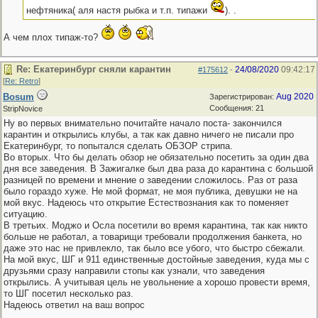
нефтяника( аля настя рыбка и т.п. типажи
). .
А чем плох типаж-то?
Re: Екатеринбург сняли карантин
24/08/2020
09:42:17
#175612
-
[
Re: Retro
]
Bosum
Aug 2020
Зарегистрирован:
Сообщения: 21
StripNovice
Ну во первых внимательно почитайте начало поста- закончился
карантин и открылись клубы, а так как давно ничего не писали про
Екатеринбург, то попытался сделать ОБЗОР стрипа.
Во вторых. Что бы делать обзор не обязательно посетить за один два
дня все заведения. В Зажигалке был два раза до карантина с большой
разницей по времени и мнение о заведении сложилось. Раз от раза
было гораздо хуже. Не мой формат, не моя публика, девушки не на
мой вкус. Надеюсь что открытие Естествознания как то поменяет
ситуацию.
В третьих. Моджо и Осла посетили во время карантина, так как никто
больше не работал, а товарищи требовали продолжения банкета, но
даже это нас не привлекло, так было все убого, что быстро сбежали.
На мой вкус, ШГ и 911 единственные достойные заведения, куда мы с
друзьями сразу направили стопы как узнали, что заведения
открылись. А учитывая цель не увольнение а хорошо провести время,
то ШГ посетил несколько раз.
Надеюсь ответил на ваш вопрос