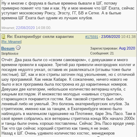
Ну и многие с форума в былые времена бывали в ШГ, потому
примерно помнят что там и как. Ну и мое мнение что ШГ Еката, сейчас
уступает московскому Роксу, Эгосту, ГГ, БВ и Сетке. А в былые
времена ШГ Еката был одним из лучших клубов.
22/08/2020
14:08:00
Minamet;
.
Re: Екатеринбург сняли карантин
23/08/2020
10:41:38
#175591
-
[
Re: Minamet
]
Bosum
Aug 2020
Зарегистрирован:
Сообщения: 21
StripNovice
Отчёт. Два раза были со «своим самоваром», с девушками и много
времени провели в караоке. Третий раз привезли иногородних коллег и
посидев недолго уехал, оставив их развлекаться (отзывы тоже были
лестные). ШГ, как и все стрипы заточен под увольнение, но с отличной
шоу программой. Как никак Кабаре. К сожалению, ничего нового не
было и вся программа была построена из до карантинных номеров.
Девушки две категории, небольшое количество ветеранш клуба, с
хищным взглядом. И множество молодых «наивных студенток»,
старающихся понравится гостям. Как таковой стриптиз был либо
ленивый либо не умелый. Это болезнь екатеринбургских клубов. За
стриптизом, именно как за танцем, в Екатеринбурге можно было
наблюдать в маленьком гадюшнике на Плотинке, баре Эль Пасо. Там в
своё время собрались все ветераны стриптиза конца 90х начало 2000х
и танцы были очень хорошо поставлены. Сейчас Эль Пасо вроде умер.
Так что где сейчас хороший стриптиз как танец я не знаю.
Назад к ШГ. Очень удивило количество хостес, менеджеров