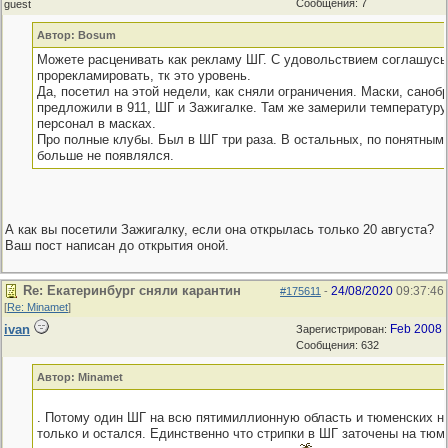
Сообщения: 7
guest
Автор: Bosum
Можете расценивать как рекламу ШГ. С удовольствием соглашусь
прорекламировать, тк это уровень.
Да, посетил на этой недели, как сняли ограничения. Маски, саноб
предложили в 911, ШГ и Зажигалке. Там же замерили температуру
персонал в масках.
Про полные клубы. Был в ШГ три раза. В остальных, по понятным
больше не появлялся.
А как вы посетили Зажигалку, если она открылась только 20 августа?
Ваш пост написан до открытия оной.
Re: Екатеринбург сняли карантин
24/08/2020
09:37:46
#175611
-
[
Re: Minamet
]
ivan
Feb 2008
Зарегистрирован:
Сообщения: 632
Автор: Minamet
. Потому один ШГ на всю пятимиллионную область и тюменских н
только и остался. Единственно что стрипки в ШГ заточены на тюм