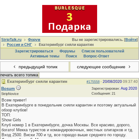
StripTalk.ru
Форум
Вы не зарегистрировались. [
Войти
]
Россия и СНГ
Екатеринбург сняли карантин
Зарегистрироваться
Форумы
Список пользователей
Активные темы
Поиcк
Вопрос-Ответ
предыдущий топик
следующее сообщение
печать всего топика
Екатеринбург сняли карантин
20/08/2020
09:37:40
#175558
-
Bosum
Aug 2020
Зарегистрирован:
Сообщения: 21
StripNovice
Всем привет!
В Екатеринбурге в понедельник сняли карантин и поэтому актуальный
обзор клубов!
ТОП:
Show Girls
Клуб номер 1 в Екатеринбурге, дочка Москвы. Все красиво, дорого,
богато! Мекка туристов и командировочных, местных олигархов и тд.
Вход 2500. Виски 700 и тд, все гораздо выше среднего по городу.