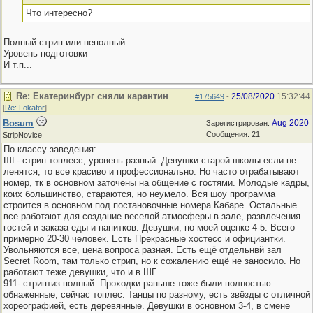
Что интересно?
Полный стрип или неполный
Уровень подготовки
И т.п...
Re: Екатеринбург сняли карантин
25/08/2020
15:32:44
#175649
-
[
Re: Lokator
]
Bosum
Aug 2020
Зарегистрирован:
Сообщения: 21
StripNovice
По классу заведения:
ШГ- стрип топлесс, уровень разный. Девушки старой школы если не
ленятся, то все красиво и профессионально. Но часто отрабатывают
номер, тк в основном заточены на общение с гостями. Молодые кадры,
коих большинство, стараются, но неумело. Вся шоу программа
строится в основном под постановочные номера Кабаре. Остальные
все работают для создание веселой атмосферы в зале, развлечения
гостей и заказа еды и напитков. Девушки, по моей оценке 4-5. Всего
примерно 20-30 человек. Есть Прекрасные хостесс и официантки.
Увольняются все, цена вопроса разная. Есть ещё отдельнвй зал
Secret Room, там только стрип, но к сожалению ещё не заносило. Но
работают теже девушки, что и в ШГ.
911- стриптиз полный. Проходки раньше тоже были полностью
обнаженные, сейчас топлес. Танцы по разному, есть звёзды с отличной
хореографией, есть деревянные. Девушки в основном 3-4, в смене