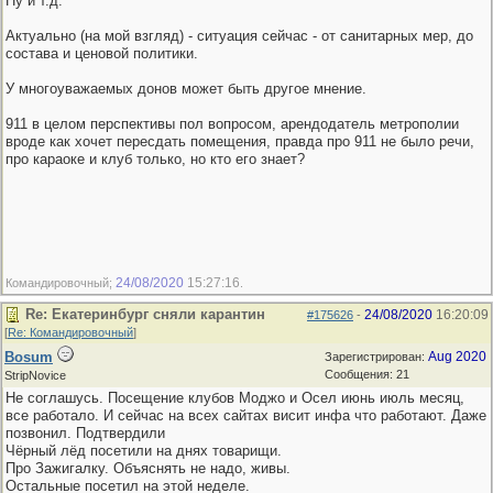
Ну и т.д.
Актуально (на мой взгляд) - ситуация сейчас - от санитарных мер, до
состава и ценовой политики.
У многоуважаемых донов может быть другое мнение.
911 в целом перспективы пол вопросом, арендодатель метрополии
вроде как хочет пересдать помещения, правда про 911 не было речи,
про караоке и клуб только, но кто его знает?
24/08/2020
15:27:16
Командировочный;
.
Re: Екатеринбург сняли карантин
24/08/2020
16:20:09
#175626
-
[
Re: Командировочный
]
Bosum
Aug 2020
Зарегистрирован:
Сообщения: 21
StripNovice
Не соглашусь. Посещение клубов Моджо и Осел июнь июль месяц,
все работало. И сейчас на всех сайтах висит инфа что работают. Даже
позвонил. Подтвердили
Чёрный лёд посетили на днях товарищи.
Про Зажигалку. Объяснять не надо, живы.
Остальные посетил на этой неделе.