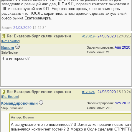
заведение с разницей час два, ШГ и 911, поразил контраст ажиотажа в
ШГ и почти пустой зал 911. Ещё раз повторюсь, я не ставил цель
рассказать что ПОСЛЕ карантина, а постарался сделать актуальный
обзор рынка Екатеринбурга.
24/08/2020
12:42:34
Bosum;
.
Re: Екатеринбург сняли карантин
24/08/2020
12:43:25
#175619
-
[
Re: Lokator
]
Bosum
Aug 2020
Зарегистрирован:
Сообщения: 21
StripNovice
Что интересно?
Re: Екатеринбург сняли карантин
24/08/2020
15:10:24
#175624
-
[
Re: Bosum
]
Командировочный
Nov 2013
Зарегистрирован:
Сообщения: 210
StripEnthusiast
Автор: Bosum
А вы думаете что то поменялось? В Зажигалке пришли новые тан
поменялся контингент гостей? В Моджо и Осле сделали СТРИПТ