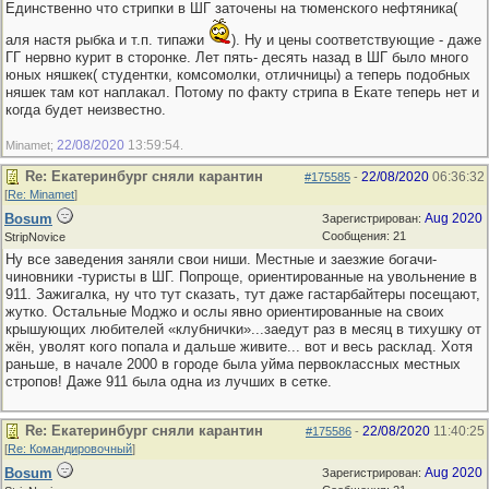
Единственно что стрипки в ШГ заточены на тюменского нефтяника(
аля настя рыбка и т.п. типажи
). Ну и цены соответствующие - даже
ГГ нервно курит в сторонке. Лет пять- десять назад в ШГ было много
юных няшкек( студентки, комсомолки, отличницы) а теперь подобных
няшек там кот наплакал. Потому по факту стрипа в Екате теперь нет и
когда будет неизвестно.
22/08/2020
13:59:54
Minamet;
.
Re: Екатеринбург сняли карантин
22/08/2020
06:36:32
#175585
-
[
Re: Minamet
]
Bosum
Aug 2020
Зарегистрирован:
Сообщения: 21
StripNovice
Ну все заведения заняли свои ниши. Местные и заезжие богачи-
чиновники -туристы в ШГ. Попроще, ориентированные на увольнение в
911. Зажигалка, ну что тут сказать, тут даже гастарбайтеры посещают,
жутко. Остальные Моджо и ослы явно ориентированные на своих
крышующих любителей «клубнички»...заедут раз в месяц в тихушку от
жён, уволят кого попала и дальше живите... вот и весь расклад. Хотя
раньше, в начале 2000 в городе была уйма первоклассных местных
стропов! Даже 911 была одна из лучших в сетке.
Re: Екатеринбург сняли карантин
22/08/2020
11:40:25
#175586
-
[
Re: Командировочный
]
Bosum
Aug 2020
Зарегистрирован: