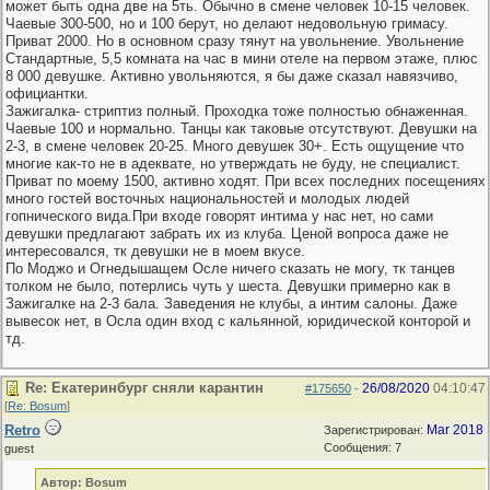
может быть одна две на 5ть. Обычно в смене человек 10-15 человек.
Чаевые 300-500, но и 100 берут, но делают недовольную гримасу.
Приват 2000. Но в основном сразу тянут на увольнение. Увольнение
Стандартные, 5,5 комната на час в мини отеле на первом этаже, плюс
8 000 девушке. Активно увольняются, я бы даже сказал навязчиво,
официантки.
Зажигалка- стриптиз полный. Проходка тоже полностью обнаженная.
Чаевые 100 и нормально. Танцы как таковые отсутствуют. Девушки на
2-3, в смене человек 20-25. Много девушек 30+. Есть ощущение что
многие как-то не в адеквате, но утверждать не буду, не специалист.
Приват по моему 1500, активно ходят. При всех последних посещениях
много гостей восточных национальностей и молодых людей
гопнического вида.При входе говорят интима у нас нет, но сами
девушки предлагают забрать их из клуба. Ценой вопроса даже не
интересовался, тк девушки не в моем вкусе.
По Моджо и Огнедышащем Осле ничего сказать не могу, тк танцев
толком не было, потерлись чуть у шеста. Девушки примерно как в
Зажигалке на 2-3 бала. Заведения не клубы, а интим салоны. Даже
вывесок нет, в Осла один вход с кальянной, юридической конторой и
тд.
Re: Екатеринбург сняли карантин
26/08/2020
04:10:47
#175650
-
[
Re: Bosum
]
Retro
Mar 2018
Зарегистрирован:
Сообщения: 7
guest
Автор: Bosum