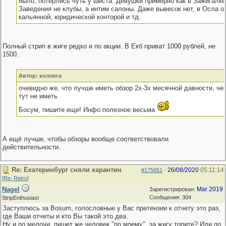
было, потерлись чуть у шеста. Девушки примерно как в Зажигалке 
Заведения не клубы, а интим салоны. Даже вывесок нет, в Осла о
кальянной, юридической конторой и тд.
Полный стрип в жиге редко и по акции. В Екб приват 1000 рублей, не
1500.
Автор: коллега
очевидно же, что лучше иметь обзор 2х-3х месячной давности, че
тут не иметь
Босум, пишите еще! Инфо полезное весьма
А ещё лучше, чтобы обзоры вообще соответствовали
действительности.
Re: Екатеринбург сняли карантин
26/08/2020
05:11:14
#175651
-
[
Re: Retro
]
Nagel
Mar 2019
Зарегистрирован:
Сообщения: 304
StripEnthusiast
Заступлюсь за Bosum, голословные у Вас претензии к отчету это раз,
где Ваши отчеты и кто Вы такой это два.
Ну и по мелочи, пишет же человек "по моему", за жигу топите? Или по