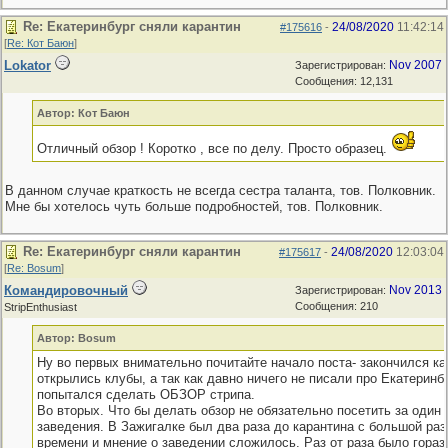
Re: Екатеринбург сняли карантин
24/08/2020
11:42:14
#175616
-
[
Re: Кот Баюн
]
Lokator
Nov 2007
Зарегистрирован:
Сообщения: 12,131
Автор: Кот Баюн
Отличный обзор ! Коротко , все по делу. Просто образец.
В данном случае краткость не всегда сестра таланта, тов. Полковник.
Мне бы хотелось чуть больше подробностей, тов. Полковник.
Re: Екатеринбург сняли карантин
24/08/2020
12:03:04
#175617
-
[
Re: Bosum
]
Командировочный
Nov 2013
Зарегистрирован:
Сообщения: 210
StripEnthusiast
Автор: Bosum
Ну во первых внимательно почитайте начало поста- закончился ка
открылись клубы, а так как давно ничего не писали про Екатеринбу
попытался сделать ОБЗОР стрипа.
Во вторых. Что бы делать обзор не обязательно посетить за один 
заведения. В Зажигалке был два раза до карантина с большой раз
времени и мнение о заведении сложилось. Раз от раза было гораз