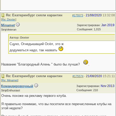
Re: Екатеринбург сняли карантин
21/08/2020
13:32:08
#175573
-
[
Re: Dexter
]
Minamet
Jan 2019
Зарегистрирован:
Сообщения: 1,015
StripVeteran
Автор: Dexter
Сцуко, Огнедышащий Осёл, это ж
додуматься надо, так назвать
Название "Благородный Алень " было бы лучше?
.
Re: Екатеринбург сняли карантин
21/08/2020
15:21:11
#175574
-
[
Re: Minamet
]
Командировочный
Nov 2013
Зарегистрирован:
Сообщения: 210
StripEnthusiast
Очень похоже на рекламу первого клуба.
Я правильно понимаю, что вы посетили все перечисленные клубы на
этой неделе?