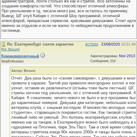
администраторов, почти столько же как и стрипок. Все заточенны на
создание комфорта гостей. Что способствует отличной атмосферы.
Про увольнение и тд. писали много раз, все осталось по прежнему.
Вывод: ШГ клуб Кабаре с отличной Шоу программой, отличной
атмосферой, прекрасным сервисом, красивыми девушками. Стоит идти
именно за отдыхом и если не жалко то небюджетным продолжением в
гостинице.
Re: Екатеринбург сняли карантин
23/08/2020
10:51:44
#175592
-
[
Re: Bosum
]
Командировочный
Nov 2013
Зарегистрирован:
Сообщения: 210
StripEnthusiast
Автор: Bosum
Отчёт. Два раза были со «своим самоваром», с девушками и мног
провели в караоке. Третий раз привезли иногородних коллег и пос
уехал, оставив их развлекаться (отзывы тоже были лестные). ШГ, 
стрипы заточен под увольнение, но с отличной шоу программой. К
Кабаре. К сожалению, ничего нового не было и вся программа был
до карантинных номеров. Девушки две категории, небольшое коли
ветеранш клуба, с хищным взглядом. И множество молодых «наи
студенток», старающихся понравится гостям. Как таковой стрипти
ленивый либо не умелый. Это болезнь екатеринбургских клубов. З
именно как за танцем, в Екатеринбурге можно было наблюдать в 
гадюшнике на Плотинке, баре Эль Пасо. Там в своё время собрал
ветераны стриптиза конца 90х начало 2000х и танцы были очень х
поставлены. Сейчас Эль Пасо вроде умер. Так что где сейчас хор