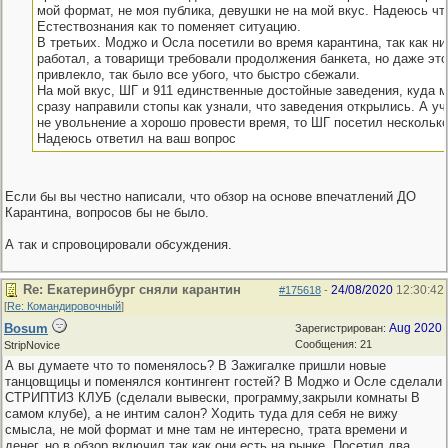
мой формат, не моя публика, девушки не на мой вкус. Надеюсь чт
Естествознания как то поменяет ситуацию.
В третьих. Моджо и Осла посетили во время карантина, так как ни
работал, а товарищи требовали продолжения банкета, но даже это
привлекло, так было все убого, что быстро сбежали.
На мой вкус, ШГ и 911 единственные достойные заведения, куда 
сразу направили стопы как узнали, что заведения открылись. А у
не увольнение а хорошо провести время, то ШГ посетил несколько
Надеюсь ответил на ваш вопрос
Если бы вы честно написали, что обзор на основе впечатлений ДО
Карантина, вопросов бы не было.
А так и спровоцировали обсуждения.
Re: Екатеринбург сняли карантин
24/08/2020
12:30:42
#175618
-
[
Re: Командировочный
]
Bosum
Aug 2020
Зарегистрирован:
Сообщения: 21
StripNovice
А вы думаете что то поменялось? В Зажигалке пришли новые
танцовщицы и поменялся контингент гостей? В Моджо и Осле сделали
СТРИПТИЗ КЛУБ (сделали вывески, программу,закрыли комнаты В
самом клубе), а не интим салон? Ходить туда для себя не вижу
смысла, не мой формат и мне там не интересно, трата времени и
денег, но в обзор включил так как они есть на рынке. Посетил два