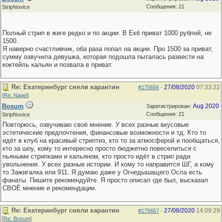
Сообщения: 21
StripNovice
Полный стрип в жиге редко и по акции. В Екб приват 1000 рублей, не
1500.
Я наверно счастливчик, оба раза попал на акции. Про 1500 за приват,
сумму озвучила девушка, которая подошла пыталась развести на
коктейль кальян и позвала в приват.
Re: Екатеринбург сняли карантин
27/08/2020
07:33:22
#175656
-
[
Re: Nagel
]
Bosum
Aug 2020
Зарегистрирован:
Сообщения: 21
StripNovice
Повторюсь, озвучиваю своё мнение. У всех разные вкусовые
эстетические предпочтения, финансовые возможности и тд. Кто то
идёт в клуб на красивый стриптиз, кто то за атмосферой и пообщаться,
кто за шоу, кому то интересно просто бюджетно повеселиться с
пьяными стрипками и кальяном, кто просто идёт в стрип ради
увольнения. У всех разные истории. И кому то направится ШГ, а кому
то Зажигалка или 911. Я думаю даже у Огнедышащего Осла есть
фанаты. Пишите рекомендуйте. Я просто описал где был, высказал
СВОЁ мнение и рекомендации.
Re: Екатеринбург сняли карантин
27/08/2020
14:09:29
#175657
-
[
Re: Bosum
]