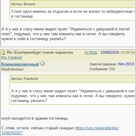
Автор: Bosum
Стоит идти именно за отдыхом и если не жалко то небюджетным 
в гостинице.
А я у них в crazy меню видел пункт "Уединиться с девушкой в secret
room", подумал, что у них там комнаты как в сетке. А вы говорите,
нужно к себе в гостиницу увозить?
Re: Екатеринбург сняли карантин
23/08/2020
14:59:54
#175595
-
[
Re: Fandorin
]
Командировочный
Nov 2013
Зарегистрирован:
Сообщения: 210
StripEnthusiast
Автор: Fandorin
А я у них в crazy меню видел пункт "Уединиться с девушкой в secr
подумал, что у них там комнаты как в сетке. А вы говорите, нужно 
гостиницу увозить?
клуб находится в здании гостиницы.
С этим, кстати. связан старый скандал
https:/
/
ura.news/
articles/
1036263327