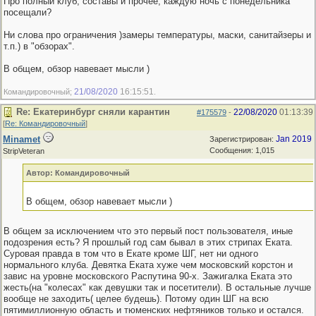
Про полный клуб, составы и прочее, каждую ночь с понедельника
посещали?
Ни слова про ограничения )замеры температуры, маски, санитайзеры и
т.п.) в "обзорах".
В общем, обзор навевает мысли )
21/08/2020
16:15:51
Командировочный;
.
Re: Екатеринбург сняли карантин
22/08/2020
01:13:39
#175579
-
[
Re: Командировочный
]
Minamet
Jan 2019
Зарегистрирован:
Сообщения: 1,015
StripVeteran
Автор: Командировочный
В общем, обзор навевает мысли )
В общем за исключением что это первый пост пользователя, иные
подозрения есть? Я прошлый год сам бывал в этих стрипах Еката.
Суровая правда в том что в Екате кроме ШГ, нет ни одного
нормального клуба. Девятка Еката хуже чем московский корстон и
завис на уровне московского Распутина 90-х. Зажигалка Еката это
жесть(на "колесах" как девушки так и посетители). В остальные лучше
вообще не заходить( целее будешь). Потому один ШГ на всю
пятимиллионную область и тюменских нефтяников только и остался.