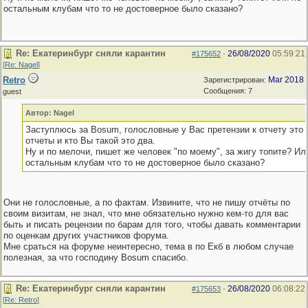
остальным клубам что то не достоверное было сказано?
Re: Екатеринбург сняли карантин
26/08/2020
05:59:21
#175652
-
[
Re: Nagel
]
Retro
Mar 2018
Зарегистрирован:
Сообщения: 7
guest
Автор: Nagel
Заступлюсь за Bosum, голословные у Вас претензии к отчету это 
отчеты и кто Вы такой это два.
Ну и по мелочи, пишет же человек "по моему", за жигу топите? Ил
остальным клубам что то не достоверное было сказано?
Они не голословные, а по фактам. Извините, что не пишу отчёты по
своим визитам, не знал, что мне обязательно нужно кем-то для вас
быть и писать рецензии по барам для того, чтобы давать комментарии
по оценкам других участников форума.
Мне сраться на форуме неинтересно, тема в по Екб в любом случае
полезная, за что господину Bosum спасибо.
Re: Екатеринбург сняли карантин
26/08/2020
06:08:22
#175653
-
[
Re: Retro
]