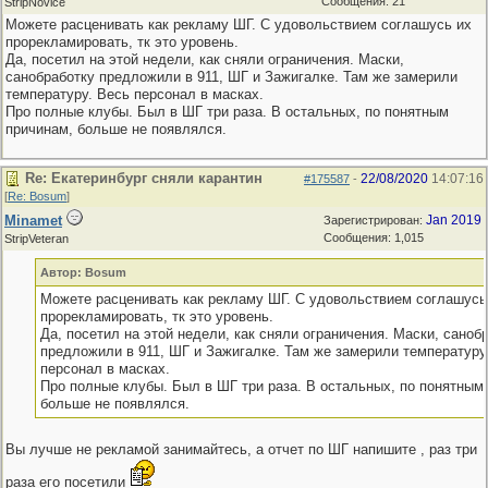
Сообщения: 21
StripNovice
Можете расценивать как рекламу ШГ. С удовольствием соглашусь их
прорекламировать, тк это уровень.
Да, посетил на этой недели, как сняли ограничения. Маски,
санобработку предложили в 911, ШГ и Зажигалке. Там же замерили
температуру. Весь персонал в масках.
Про полные клубы. Был в ШГ три раза. В остальных, по понятным
причинам, больше не появлялся.
Re: Екатеринбург сняли карантин
22/08/2020
14:07:16
#175587
-
[
Re: Bosum
]
Minamet
Jan 2019
Зарегистрирован:
Сообщения: 1,015
StripVeteran
Автор: Bosum
Можете расценивать как рекламу ШГ. С удовольствием соглашусь
прорекламировать, тк это уровень.
Да, посетил на этой недели, как сняли ограничения. Маски, саноб
предложили в 911, ШГ и Зажигалке. Там же замерили температуру
персонал в масках.
Про полные клубы. Был в ШГ три раза. В остальных, по понятным
больше не появлялся.
Вы лучше не рекламой занимайтесь, а отчет по ШГ напишите , раз три
раза его посетили