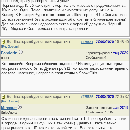
персонал, сразу развернулись и ушли.
Чёрный лёд. Клуб как стрип умер, только массаж с продолжением за
10к в час. Один Плюс - приятные и симпатичные девушки на 4.
Вывод. В Екатеринбурге стоит посетить Шоу Герлз, 911 и Зажигалку с
Естествознанием( была информация об открытии в ближайшее время).
Для относительного недорогого секса с хорошей девушкой Чёрный
Лёд. Моджо и Осел редкое г..но и трата времени.
Re: Екатеринбург сняли карантин
20/08/2020
15:48:40
#175561
-
[
Re: Bosum
]
Fandorin
Aug 2020
Зарегистрирован:
Сообщения: 4
guest
Вот спасибо! Вовремя обзорчик подоспел! На следующих выходных
как раз планирую быть. Думал про 911, но после таких комментариев о
составе, наверное, направлю свои стопы в Show Girls...
Re: Екатеринбург сняли карантин
20/08/2020
22:05:37
#175565
-
[
Re: Bosum
]
Minamet
Jan 2019
Зарегистрирован:
Сообщения: 1,015
StripVeteran
Отличная текущая справка по стрипам Еката. ШГ, всегда был лучшим
в городе( и одним из лучших в тех краях). Девятка Еката сильно
проигрывает как ШГ, так и столичной сетке. Все остальные это