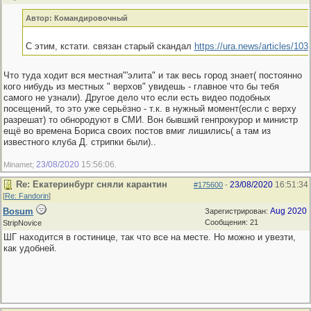
Автор: Командировочный
С этим, кстати. связан старый скандал
https:/
/
ura.news/
articles/
103
Что туда ходит вся местная"'элита" и так весь город знает( постоянно
кого нибудь из местных " верхов" увидешь - главное что бы тебя
самого не узнали). Другое дело что если есть видео подобных
посещений, то это уже серьёзно - т.к. в нужный момент(если с верху
разрешат) то обнородуют в СМИ. Вон бывший генпрокурор и министр
ещё во времена Бориса своих постов вмиг лишились( а там из
известного клуба Д. стрипки были)..
23/08/2020
15:56:06
Minamet;
.
Re: Екатеринбург сняли карантин
23/08/2020
16:51:34
#175600
-
[
Re: Fandorin
]
Bosum
Aug 2020
Зарегистрирован:
Сообщения: 21
StripNovice
ШГ находится в гостинице, так что все на месте. Но можно и увезти,
как удобней.