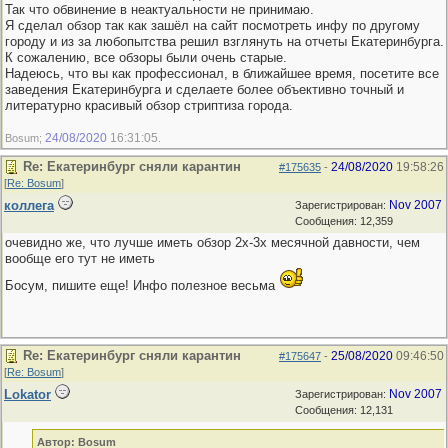
Так что обвинение в неактуальности не принимаю.
Я сделал обзор так как зашёл на сайт посмотреть инфу по другому
городу и из за любопытства решил взглянуть на отчеты Екатеринбурга.
К сожалению, все обзоры были очень старые.
Надеюсь, что вы как профессионал, в ближайшее время, посетите все
заведения Екатеринбурга и сделаете более объективно точный и
литературно красивый обзор стриптиза города.
24/08/2020
16:31:05
Bosum;
.
Re: Екатеринбург сняли карантин
24/08/2020
19:58:26
#175635
-
[
Re: Bosum
]
коллега
Nov 2007
Зарегистрирован:
Сообщения: 12,359
очевидно же, что лучше иметь обзор 2х-3х месячной давности, чем
вообще его тут не иметь
Босум, пишите еще! Инфо полезное весьма
Re: Екатеринбург сняли карантин
25/08/2020
09:46:50
#175647
-
[
Re: Bosum
]
Lokator
Nov 2007
Зарегистрирован:
Сообщения: 12,131
Автор: Bosum