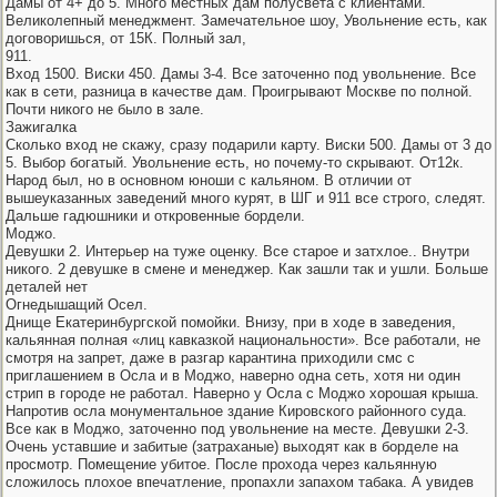
Дамы от 4+ до 5. Много местных дам полусвета с клиентами.
Великолепный менеджмент. Замечательное шоу, Увольнение есть, как
договоришься, от 15К. Полный зал,
911.
Вход 1500. Виски 450. Дамы 3-4. Все заточенно под увольнение. Все
как в сети, разница в качестве дам. Проигрывают Москве по полной.
Почти никого не было в зале.
Зажигалка
Сколько вход не скажу, сразу подарили карту. Виски 500. Дамы от 3 до
5. Выбор богатый. Увольнение есть, но почему-то скрывают. От12к.
Народ был, но в основном юноши с кальяном. В отличии от
вышеуказанных заведений много курят, в ШГ и 911 все строго, следят.
Дальше гадюшники и откровенные бордели.
Моджо.
Девушки 2. Интерьер на туже оценку. Все старое и затхлое.. Внутри
никого. 2 девушке в смене и менеджер. Как зашли так и ушли. Больше
деталей нет
Огнедышащий Осел.
Днище Екатеринбургской помойки. Внизу, при в ходе в заведения,
кальянная полная «лиц кавказкой национальности». Все работали, не
смотря на запрет, даже в разгар карантина приходили смс с
приглашением в Осла и в Моджо, наверно одна сеть, хотя ни один
стрип в городе не работал. Наверно у Осла с Моджо хорошая крыша.
Напротив осла монументальное здание Кировского районного суда.
Все как в Моджо, заточенно под увольнение на месте. Девушки 2-3.
Очень уставшие и забитые (затраханые) выходят как в борделе на
просмотр. Помещение убитое. После прохода через кальянную
сложилось плохое впечатление, пропахли запахом табака. А увидев