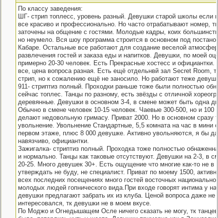
По классу заведения:
ШГ- стрип топлесс, уровень разный. Девушки старой школы если н
все красиво и профессионально. Но часто отрабатывают номер, тк
заточены на общение с гостями. Молодые кадры, коих большинств
но неумело. Вся шоу программа строится в основном под постано
Кабаре. Остальные все работают для создание веселой атмосфер
развлечения гостей и заказа еды и напитков. Девушки, по моей оце
примерно 20-30 человек. Есть Прекрасные хостесс и официантки.
все, цена вопроса разная. Есть ещё отдельнвй зал Secret Room, т
стрип, но к сожалению ещё не заносило. Но работают теже девушки
911- стриптиз полный. Проходки раньше тоже были полностью обн
сейчас топлес. Танцы по разному, есть звёзды с отличной хореогр
деревянные. Девушки в основном 3-4, в смене может быть одна дв
Обычно в смене человек 10-15 человек. Чаевые 300-500, но и 100 б
делают недовольную гримасу. Приват 2000. Но в основном сразу т
увольнение. Увольнение Стандартные, 5,5 комната на час в мини 
первом этаже, плюс 8 000 девушке. Активно увольняются, я бы д
навязчиво, официантки.
Зажигалка- стриптиз полный. Проходка тоже полностью обнаженна
и нормально. Танцы как таковые отсутствуют. Девушки на 2-3, в с
20-25. Много девушек 30+. Есть ощущение что многие как-то не в 
утверждать не буду, не специалист. Приват по моему 1500, активн
всех последних посещениях много гостей восточных национальнос
молодых людей гопнического вида.При входе говорят интима у нас
девушки предлагают забрать их из клуба. Ценой вопроса даже не
интересовался, тк девушки не в моем вкусе.
По Моджо и Огнедышащем Осле ничего сказать не могу, тк танцев