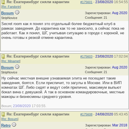
Re: Екатеринбург сняли карантин
23/08/2020
16:54:55
#175601
-
[
Re: Fandorin
]
Bosum
Aug 2020
Зарегистрирован:
Сообщения: 21
StripNovice
Secret room как я понял это отдельный более бюджетный клуб в
рамках заведения. До карантина как то не заносило, а сейчас пока не
работает. Как я понял, ШГ, учитывая ситуацию в городе с короной, не
очень готовы к резкой отмене карантина.
Re: Екатеринбург сняли карантин
23/08/2020
17:02:04
#175603
-
[
Re: Minamet
]
Bosum
Aug 2020
Зарегистрирован:
Сообщения: 21
StripNovice
Ну сейчас местная внешне узнаваемая элита не посещает такие
заведения, боятся. Если приспичит, то загулы в Москве. Или в ВИП
комнатах ШГ. Либо сидят и ведут себя прилично, максимум выпьют
бокал вина с девушкой. А так в основном командировочные, местные
мажоры и бизнесмены среднего уровня.
23/08/2020
17:03:55
Bosum;
.
Re: Екатеринбург сняли карантин
24/08/2020
05:43:45
#175608
-
[
Re: Bosum
]
Retro
Mar 2018
Зарегистрирован: