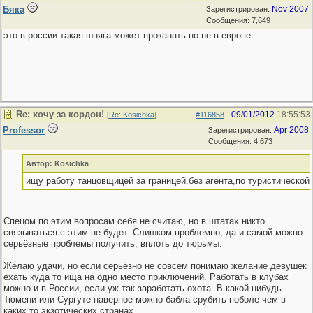
Бяка
Nov 2007
Зарегистрирован:
Сообщения: 7,649
это в россии такая шняга может проканать но не в европе...
Re: хочу за кордон!
09/01/2012
18:55:53
[
Re: Kosichka
]
#116858
-
Professor
Apr 2008
Зарегистрирован:
Сообщения: 4,673
Автор: Kosichka
ищу работу танцовщицей за границей,без агента,по туристической 
Спецом по этим вопросам себя не считаю, но в штатах никто
связываться с этим не будет. Слишком проблемно, да и самой можно
серьёзные проблемы получить, вплоть до тюрьмы.
Желаю удачи, но если серьёзно не совсем понимаю желание девушек
ехать куда то ища нa одно место приключений. Работать в клубах
можно и в России, если уж так заработать охота. В какой нибудь
Тюмени или Сургуте наверное можно бабла срубить поболе чем в
каких то экзотических странах.