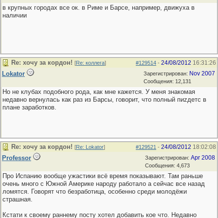
в крупных городах все ок. в Риме и Барсе, например, движуха в
наличии
Re: хочу за кордон!
24/08/2012
16:31:26
[
Re: коллега
]
#129514
-
Lokator
Nov 2007
Зарегистрирован:
Сообщения: 12,131
Но не клубах подобного рода, как мне кажется. У меня знакомая
недавно вернулась как раз из Барсы, говорит, что полный пиzдетс в
плане заработков.
Re: хочу за кордон!
24/08/2012
18:02:08
[
Re: Lokator
]
#129521
-
Professor
Apr 2008
Зарегистрирован:
Сообщения: 4,673
Про Испанию вообще ужастики всё время показывают. Там раньше
очень много с Южной Америке народу работало а сейчас все назад
ломятся. Говорят что безработица, особенно среди молодёжи
страшная.
Кстати к своему раннему посту хотел добавить кое что. Недавно