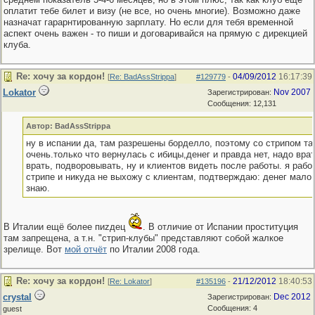
оплатит тебе билет и визу (не все, но очень многие). Возможно даже
назначат гарарнтированную зарплату. Но если для тебя временной
аспект очень важен - то пиши и договаривайся на прямую с дирекцией
клуба.
Re: хочу за кордон!
04/09/2012
16:17:39
[
Re: BadAssStrippa
]
#129779
-
Lokator
Nov 2007
Зарегистрирован:
Сообщения: 12,131
Автор: BadAssStrippa
ну в испании да, там разрешены борделло, поэтому со стрипом та
очень.только что вернулась с ибицы,денег и правда нет, надо врат
врать, подворовывать, ну и клиентов видеть после работы. я рабо
стрипе и никуда не выхожу с клиентам, подтверждаю: денег мало.
знаю.
В Италии ещё более пиzдец
. В отличие от Испании проституция
там запрещена, а т.н. "стрип-клубы" представляют собой жалкое
зрелище. Вот
мой отчёт
по Италии 2008 года.
Re: хочу за кордон!
21/12/2012
18:40:53
[
Re: Lokator
]
#135196
-
crystal
Dec 2012
Зарегистрирован:
Сообщения: 4
guest