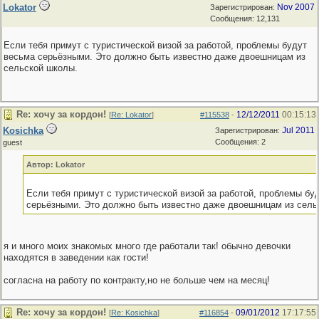
Lokator
Nov 2007
Зарегистрирован:
Сообщения: 12,131
Если тебя примут с туристической визой за работой, проблемы будут
весьма серьёзными. Это должно быть известно даже двоешницам из
сельской школы.
Re: хочу за кордон!
12/12/2011
00:15:13
[
Re: Lokator
]
#115538
-
Kosichka
Jul 2011
Зарегистрирован:
Сообщения: 2
guest
Автор: Lokator
Если тебя примут с туристической визой за работой, проблемы бу
серьёзными. Это должно быть известно даже двоешницам из сель
я и много моих знакомых много где работали так! обычно девочки
находятся в заведении как гости!
согласна на работу по контракту,но не больше чем на месяц!
Re: хочу за кордон!
09/01/2012
17:17:55
[
Re: Kosichka
]
#116854
-