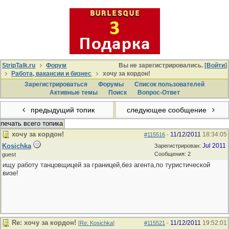
StripTalk.ru
Форум
Вы не зарегистрировались. [
Войти
]
Работа, вакансии и бизнес
хочу за кордон!
Зарегистрироваться
Форумы
Список пользователей
Активные темы
Поиcк
Вопрос-Ответ
предыдущий топик
следующее сообщение
печать всего топика
хочу за кордон!
11/12/2011
18:34:05
#115516
-
Kosichka
Jul 2011
Зарегистрирован:
Сообщения: 2
guest
ищу работу танцовщицей за границей,без агента,по туристической
визе!
Re: хочу за кордон!
11/12/2011
19:52:01
[
Re: Kosichka
]
#115521
-