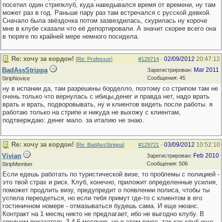
посетил один стрипклуб, куда наведывался время от времени, ну там
может раз в год. Раньше пару раз там встречался с русской девкой.
Сначало была звёздочка потом зазвездилась, скурилась ну короче
мне в клубе сказали что её депортировали. А значит скорее всего она
в тюряге по крайней мере немного посидела.
Re: хочу за кордон!
02/09/2012
20:47:12
[
Re: Professor
]
#129714
-
BadAssStrippa
Mar 2011
Зарегистрирован:
Сообщения: 45
StripNovice
ну в испании да, там разрешены борделло, поэтому со стрипом там не
очень.только что вернулась с ибицы,денег и правда нет, надо врать
врать и врать, подворовывать, ну и клиентов видеть после работы. я
работаю только на стрипе и никуда не выхожу с клиентам,
подтверждаю: денег мало. за италию не знаю.
Re: хочу за кордон!
03/09/2012
10:52:10
[
Re: BadAssStrippa
]
#129721
-
Vivian
Feb 2010
Зарегистрирован:
Сообщения: 506
StripMember
Если едешь работать по туристической визе, то проблемы с полицией -
это твой страх и риск. Клуб, конечно, приложит определенные усилия,
поможет продлить визу, предупредит о появлении полиса, чтобы ты
успела переодеться, но если тебя примут где-то с клиентом в его
гостиничном номере - отмазываться будешь сама. И еще нюанс.
Контракт на 1 месяц никто не предлагает, ибо не выгодно клубу. В
среднем показатель 3-4-6 месяцев, но в этом плюс, так как клуб еще