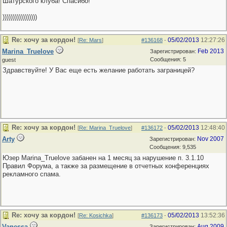
Шатурского клуба! Спасибо!
)))))))))))))))))
Re: хочу за кордон!
05/02/2013
12:27:26
[
Re: Mars
]
#136168
-
Marina_Truelove
Feb 2013
Зарегистрирован:
Сообщения: 5
guest
Здравствуйте! У Вас еще есть желание работать заграницей?
Re: хочу за кордон!
05/02/2013
12:48:40
[
Re: Marina_Truelove
]
#136172
-
Arty
Nov 2007
Зарегистрирован:
Сообщения: 9,535
Юзер Marina_Truelove забанен на 1 месяц за нарушение п. 3.1.10
Правил Форума, а также за размещение в отчетных конференциях
рекламного спама.
Re: хочу за кордон!
05/02/2013
13:52:36
[
Re: Kosichka
]
#136173
-
Vanessa
Aug 2009
Зарегистрирован: