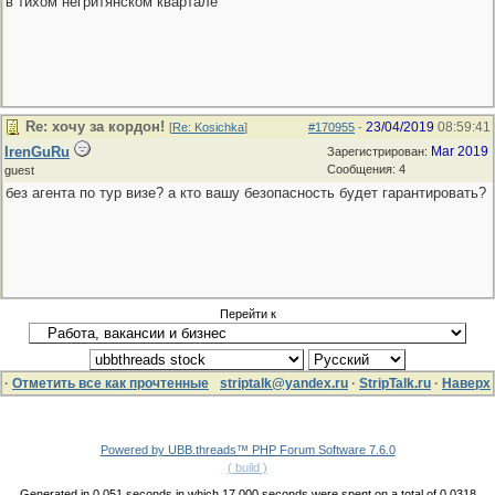
в тихом негритянском квартале
Re: хочу за кордон!
23/04/2019
08:59:41
[
Re: Kosichka
]
#170955
-
IrenGuRu
Mar 2019
Зарегистрирован:
Сообщения: 4
guest
без агента по тур визе? а кто вашу безопасность будет гарантировать?
Перейти к
·
Отметить все как прочтенные
striptalk@yandex.ru
·
StripTalk.ru
·
Наверх
Powered by UBB.threads™ PHP Forum Software 7.6.0
( build )
Generated in 0.051 seconds in which 17.000 seconds were spent on a total of 0.0318