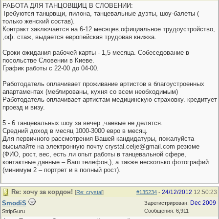
РАБОТA ДЛЯ ТАНЦОВЩИЦ В СЛОВЕНИИ:
Требуются танцовщи, пилона, танцевальные дуэты, шоу-балеты (
только женский состав).
Контракт заключается на 6-12 месяцев.официальное трудоустройство,
,оф. стаж, выдается европейская трудовая книжка.
Сроки ожидания рабочей карты - 1,5 месяца. Собеседование в
посольстве Словении в Киеве.
График работы с 22-00 до 04-00.
Работодатель оплачивает проживание артистов в благоустроенных
апартаментах (меблированы, кухня со всем необходимым)
Работодатель оплачивает артистам медицинскую страховку. кредитует
проезд и визу.
5 - 6 танцевальных шоу за вечер ,чаевые не делятся.
Средний доход в месяц 1000-3000 евро в месяц.
Для первичного рассмотрения Вашей кандидатуры, пожалуйста
высылайте на электронную почту crystal.celje@gmail.com резюме
(ФИО, рост, вес, есть ли опыт работы в танцевальной сфере,
контактные данные – Ваш телефон,), а также несколько фотографий
(минимум 2 – портрет и в полный рост).
Re: хочу за кордон!
24/12/2012
12:50:23
[
Re: crystal
]
#135234
-
SmodiS
Dec 2009
Зарегистрирован:
Сообщения: 6,911
StripGuru