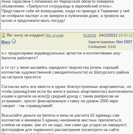
Анна Тарасовна Степаненко из Черкасской области поверила
объявлению: «Требуются сотрудницы в европейский отель».
Представьте себе её возмущение, когда по приезде в Германию у неё
не отобрали паспорт и не заперли в публичном доме, а провели на
кухню и предложили мыть посуду!
Re: хочу за кордон!
24/12/2012
18:20:12
[
Re: crystal
]
#135243
-
Mars
Nov 2007
Зарегистрирован:
Сообщения: 3,515
а с продюсерами индивидуальных артисток и коллективами шоу-
балетов работаете?
а то тут у меня ансамбль народного творчества (очень хороший
коллектив художественной самодеятельности) из Шатурского района
на гастроли просятся.
Согласны жить все вместе в одних благоустроенных апартаментах, но
чтобы разницу(чем если бы жили в разных апартаментах) выплачивали
кэшем и делили на всех))) средний доход с таким разбросом не
устраивает, просят фиксированную ставку на уровне 2000 евро.
говорят - так справедливей!
Высылайте деньги на билеты и визы из расчета 62 единицы сам
коллектив и минимум 5 единиц чиновников местных прилепиться,
хлебом не корми. (им з/п не надо, они сами где угодно ее наворуют)
фотографии для первичного рассмотрения посмотрите на сайте