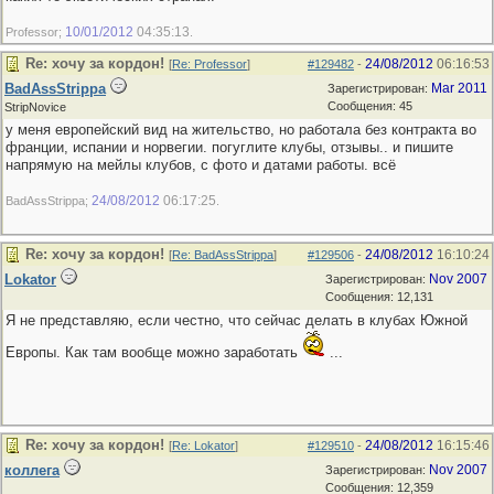
10/01/2012
04:35:13
Professor;
.
Re: хочу за кордон!
24/08/2012
06:16:53
[
Re: Professor
]
#129482
-
BadAssStrippa
Mar 2011
Зарегистрирован:
Сообщения: 45
StripNovice
у меня европейский вид на жительство, но работала без контракта во
франции, испании и норвегии. погуглите клубы, отзывы.. и пишите
напрямую на мейлы клубов, с фото и датами работы. всё
24/08/2012
06:17:25
BadAssStrippa;
.
Re: хочу за кордон!
24/08/2012
16:10:24
[
Re: BadAssStrippa
]
#129506
-
Lokator
Nov 2007
Зарегистрирован:
Сообщения: 12,131
Я не представляю, если честно, что сейчас делать в клубах Южной
Европы. Как там вообще можно заработать
...
Re: хочу за кордон!
24/08/2012
16:15:46
[
Re: Lokator
]
#129510
-
коллега
Nov 2007
Зарегистрирован:
Сообщения: 12,359