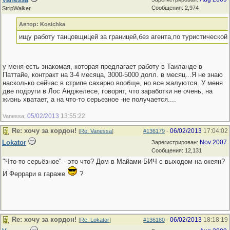
Сообщения: 2,974
StripWalker
Автор: Kosichka
ищу работу танцовщицей за границей,без агента,по туристической 
у меня есть знакомая, которая предлагает работу в Таиланде в
Паттайе, контракт на 3-4 месяца, 3000-5000 долл. в месяц...Я не знаю
насколько сейчас в стрипе сахарно вообще, но все жалуются. У меня
две подруги в Лос Анджелесе, говорят, что заработки не очень, на
жизнь хватает, а на что-то серьезное -не получается....
05/02/2013
13:55:22
Vanessa;
.
Re: хочу за кордон!
06/02/2013
17:04:02
[
Re: Vanessa
]
#136179
-
Lokator
Nov 2007
Зарегистрирован:
Сообщения: 12,131
"Что-то серьёзное" - это что? Дом в Майами-БИЧ с выходом на океян?
И Феррари в гараже
?
Re: хочу за кордон!
06/02/2013
18:18:19
[
Re: Lokator
]
#136180
-