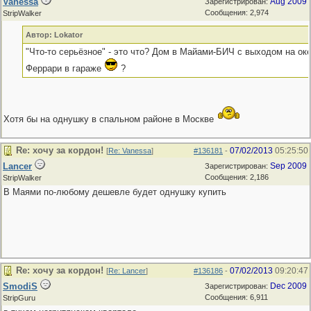
Vanessa
Aug 2009
Зарегистрирован:
Сообщения: 2,974
StripWalker
Автор: Lokator
"Что-то серьёзное" - это что? Дом в Майами-БИЧ с выходом на ок
Феррари в гараже
?
Хотя бы на однушку в спальном районе в Москве
Re: хочу за кордон!
07/02/2013
05:25:50
[
Re: Vanessa
]
#136181
-
Lancer
Sep 2009
Зарегистрирован:
Сообщения: 2,186
StripWalker
В Маями по-любому дешевле будет однушку купить
Re: хочу за кордон!
07/02/2013
09:20:47
[
Re: Lancer
]
#136186
-
SmodiS
Dec 2009
Зарегистрирован:
Сообщения: 6,911
StripGuru