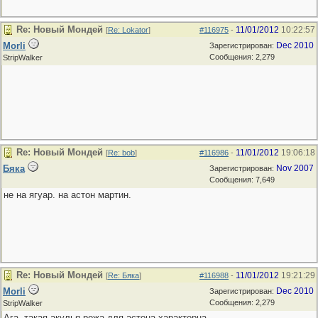
Re: Новый Мондей
11/01/2012
10:22:57
[
Re: Lokator
]
#116975
-
Morli
Dec 2010
Зарегистрирован:
Сообщения: 2,279
StripWalker
Re: Новый Мондей
11/01/2012
19:06:18
[
Re: bob
]
#116986
-
Бяка
Nov 2007
Зарегистрирован:
Сообщения: 7,649
не на ягуар. на астон мартин.
Re: Новый Мондей
11/01/2012
19:21:29
[
Re: Бяка
]
#116988
-
Morli
Dec 2010
Зарегистрирован:
Сообщения: 2,279
StripWalker
Ага, такая акулья рожа для астона характерна.