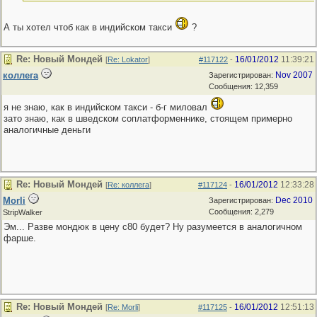
А ты хотел чтоб как в индийском такси
?
Re: Новый Мондей
16/01/2012
11:39:21
[
Re: Lokator
]
#117122
-
коллега
Nov 2007
Зарегистрирован:
Сообщения: 12,359
я не знаю, как в индийском такси - б-г миловал
зато знаю, как в шведском соплатформеннике, стоящем примерно
аналогичные деньги
Re: Новый Мондей
16/01/2012
12:33:28
[
Re: коллега
]
#117124
-
Morli
Dec 2010
Зарегистрирован:
Сообщения: 2,279
StripWalker
Эм... Разве мондюк в цену с80 будет? Ну разумеется в аналогичном
фарше.
Re: Новый Мондей
16/01/2012
12:51:13
[
Re: Morli
]
#117125
-