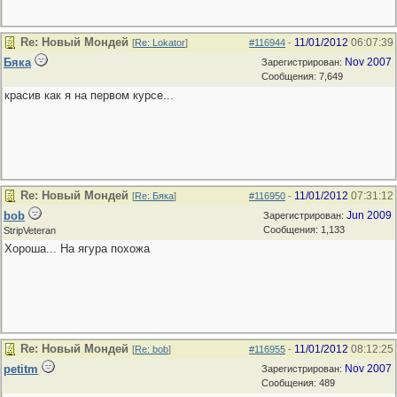
Re: Новый Мондей
11/01/2012
06:07:39
[
Re: Lokator
]
#116944
-
Бяка
Nov 2007
Зарегистрирован:
Сообщения: 7,649
красив как я на первом курсе...
Re: Новый Мондей
11/01/2012
07:31:12
[
Re: Бяка
]
#116950
-
bob
Jun 2009
Зарегистрирован:
Сообщения: 1,133
StripVeteran
Хороша... На ягура похожа
Re: Новый Мондей
11/01/2012
08:12:25
[
Re: bob
]
#116955
-
petitm
Nov 2007
Зарегистрирован:
Сообщения: 489