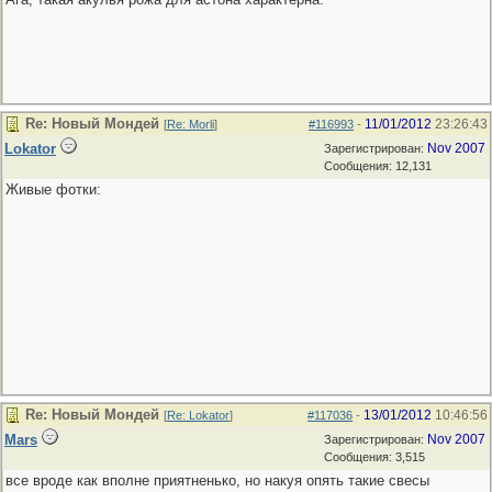
Re: Новый Мондей
11/01/2012
23:26:43
[
Re: Morli
]
#116993
-
Lokator
Nov 2007
Зарегистрирован:
Сообщения: 12,131
Живые фотки:
Re: Новый Мондей
13/01/2012
10:46:56
[
Re: Lokator
]
#117036
-
Mars
Nov 2007
Зарегистрирован:
Сообщения: 3,515
все вроде как вполне приятненько, но накуя опять такие свесы