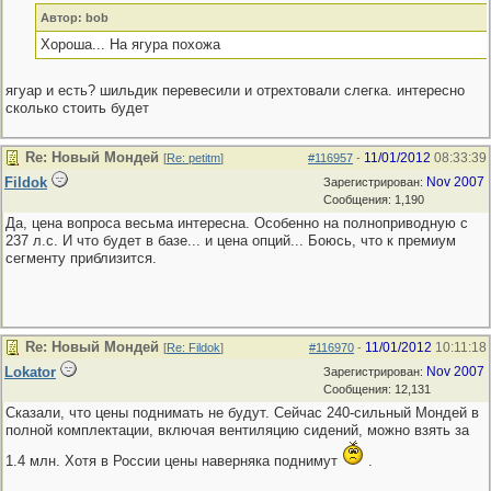
Автор: bob
Хороша... На ягура похожа
ягуар и есть? шильдик перевесили и отрехтовали слегка. интересно
сколько стоить будет
Re: Новый Мондей
11/01/2012
08:33:39
[
Re: petitm
]
#116957
-
Fildok
Nov 2007
Зарегистрирован:
Сообщения: 1,190
Да, цена вопроса весьма интересна. Особенно на полноприводную с
237 л.с. И что будет в базе... и цена опций... Боюсь, что к премиум
сегменту приблизится.
Re: Новый Мондей
11/01/2012
10:11:18
[
Re: Fildok
]
#116970
-
Lokator
Nov 2007
Зарегистрирован:
Сообщения: 12,131
Сказали, что цены поднимать не будут. Сейчас 240-сильный Мондей в
полной комплектации, включая вентиляцию сидений, можно взять за
1.4 млн. Хотя в России цены наверняка поднимут
.