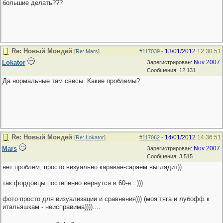
большие делать???
Re: Новый Мондей
13/01/2012
12:30:51
[
Re: Mars
]
#117039
-
Lokator
Nov 2007
Зарегистрирован:
Сообщения: 12,131
Да нормальные там свесы. Какие проблемы?
Re: Новый Мондей
14/01/2012
14:36:51
[
Re: Lokator
]
#117062
-
Mars
Nov 2007
Зарегистрирован:
Сообщения: 3,515
нет проблем, просто визуально караван-сараем выглядит))
так фордовцы постепенно вернутся в 60-е...)))
фото просто для визуализации и сравнения))) (моя тяга и лубофф к
итальяшкам - неисправима))))....