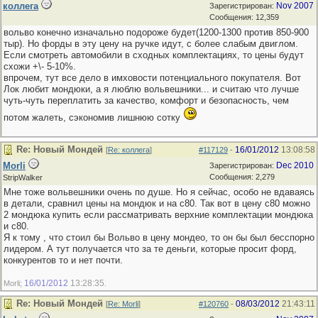
коллега
Nov 2007
Зарегистрирован:
Сообщения: 12,359
вольво конечно изначально подороже будет(1200-1300 против 850-900
тыр). Но форды в эту цену на ручке идут, с более слабым двиглом.
Если смотреть автомобили в сходных комплектациях, то цены будут
схожи +\- 5-10%.
впрочем, тут все дело в имховости потенциального покупателя. Вот
Лок любит мондюки, а я люблю вольвешники... и считаю что лучше
чуть-чуть переплатить за качество, комфорт и безопасность, чем
потом жалеть, сэкономив лишнюю сотку
Re: Новый Мондей
16/01/2012
13:08:58
[
Re: коллега
]
#117129
-
Morli
Dec 2010
Зарегистрирован:
Сообщения: 2,279
StripWalker
Мне тоже вольвешники очень по душе. Но я сейчас, особо не вдаваясь
в детали, сравнил цены на мондюк и на с80. Так вот в цену с80 можно
2 мондюка купить если рассматривать верхние комплектации мондюка
и с80.
Я к тому , что стоил бы Вольво в цену мондео, то он бы был бесспорно
лидером. А тут получается что за те деньги, которые просит форд,
конкурентов то и нет почти.
16/01/2012
13:28:35
Morli;
.
Re: Новый Мондей
08/03/2012
21:43:11
[
Re: Morli
]
#120760
-