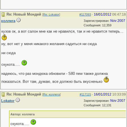
Re: Новый Мондей
16/01/2012
06:47:18
[
Re: Lokator
]
#117093
-
коллега
Nov 2007
Зарегистрирован:
Сообщения: 12,359
кузов ок, а вот салон мне как не нравился, так и не нравится теперь...
ну, вот нет у меня никакого желания садиться ни сюда
ни сюда
скукота.....
надеюсь, что раз мондюка обновили - S80 new также должна
показаться. Вот там, думаю, все должно быть вкусненько
Re: Новый Мондей
16/01/2012
10:33:09
[
Re: коллега
]
#117115
-
Lokator
Nov 2007
Зарегистрирован:
Сообщения: 12,131
Автор: коллега
скукота.....