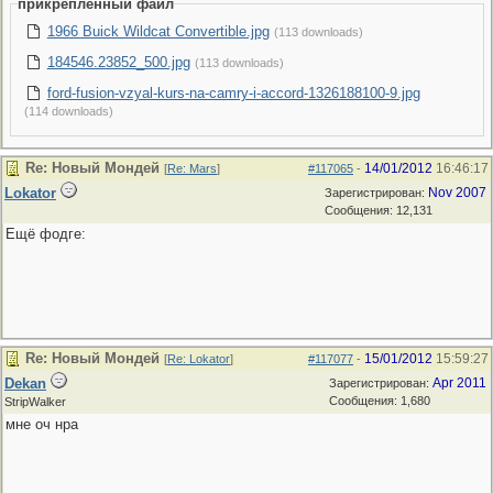
прикрепленный файл
1966 Buick Wildcat Convertible.jpg
(113 downloads)
184546.23852_500.jpg
(113 downloads)
ford-fusion-vzyal-kurs-na-camry-i-accord-1326188100-9.jpg
(114 downloads)
Re: Новый Мондей
14/01/2012
16:46:17
[
Re: Mars
]
#117065
-
Lokator
Nov 2007
Зарегистрирован:
Сообщения: 12,131
Ещё фодге:
Re: Новый Мондей
15/01/2012
15:59:27
[
Re: Lokator
]
#117077
-
Dekan
Apr 2011
Зарегистрирован:
Сообщения: 1,680
StripWalker
мне оч нра