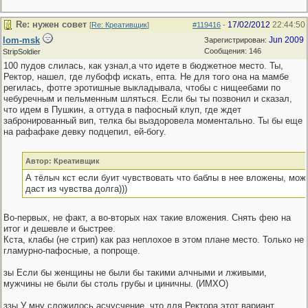
Re: нужен совет
17/02/2012
22:44:50
[
Re: Креативщик
]
#119416
-
lom-msk
Jun 2009
Зарегистрирован:
Сообщения: 146
StripSoldier
100 пудов слилась, как узнал,а что идете в бюджетное место. Ты,
Ректор, нашел, где лубофф искать, епта. Не для того она на мамбе
регилась, фотге эротишные выкладывала, чтобы с нищеебами по
чебуречным и пельменным шляться. Если бы ты позвонил и сказал,
что идем в Пушкин, а оттуда в пафосный клуп, где ждет
забронированный вип, телка бы выздоровела моментально. Ты бы еще
на рафафаке девку подцепил, ей-богу.
Автор: Креативщик
А тёлыч кст если буит чувствовать что баблы в нее вложены, мож
даст из чувства долга)))
Во-первых, не факт, а во-вторых нах такие вложения. Снять фею на
итог и дешевле и быстрее.
Кста, клабы (не стрип) как раз неплохое в этом плане место. Только не
гламурно-пафосные, а попроще.
зы Если бы женщины не были бы такими алчными и лживыми,
мужчины не были бы столь грубы и циничны. (ИМХО)
ззы У мну сложилось асчусчение, что для Ректора этот вариант