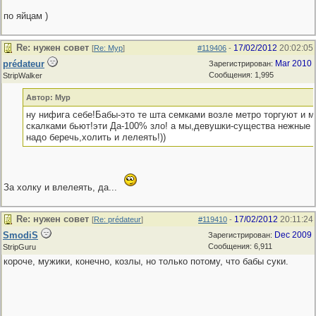
по яйцам )
Re: нужен совет
17/02/2012
20:02:05
[
Re: Мур
]
#119406
-
prédateur
Mar 2010
Зарегистрирован:
Сообщения: 1,995
StripWalker
Автор: Мур
ну нифига себе!Бабы-это те шта семками возле метро торгуют и 
скалками бьют!эти Да-100% зло! а мы,девушки-существа нежные и
надо беречь,холить и лелеять!))
За холку и влелеять, да...
Re: нужен совет
17/02/2012
20:11:24
[
Re: prédateur
]
#119410
-
SmodiS
Dec 2009
Зарегистрирован:
Сообщения: 6,911
StripGuru
короче, мужики, конечно, козлы, но только потому, что бабы суки.