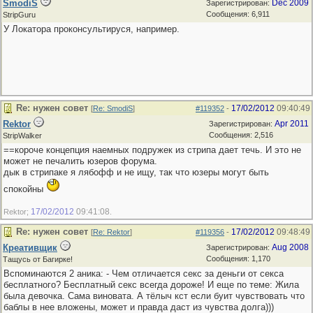
SmodiS
Dec 2009
Зарегистрирован:
Сообщения: 6,911
StripGuru
У Локатора проконсультируся, например.
Re: нужен совет
17/02/2012
09:40:49
[
Re: SmodiS
]
#119352
-
Rektor
Apr 2011
Зарегистрирован:
Сообщения: 2,516
StripWalker
==короче концепция наемных подружек из стрипа дает течь. И это не
может не печалить юзеров форума.
дык в стрипаке я лябофф и не ищу, так что юзеры могут быть
спокойны
17/02/2012
09:41:08
Rektor;
.
Re: нужен совет
17/02/2012
09:48:49
[
Re: Rektor
]
#119356
-
Креативщик
Aug 2008
Зарегистрирован:
Сообщения: 1,170
Тащусь от Багирке!
Вспоминаются 2 аника: - Чем отличается секс за деньги от секса
бесплатного? Бесплатный секс всегда дороже! И еще по теме: Жила
была девочка. Сама виновата. А тёлыч кст если буит чувствовать что
баблы в нее вложены, может и правда даст из чувства долга)))