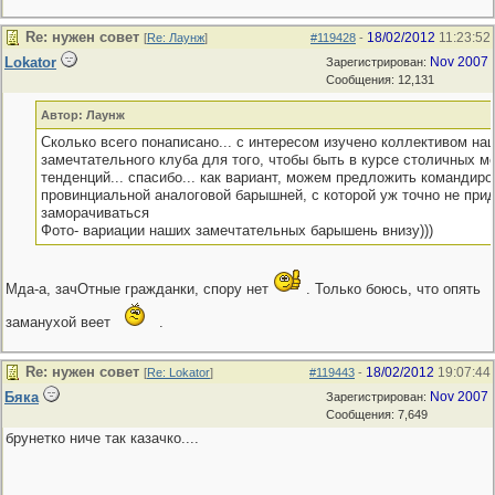
Re: нужен совет
18/02/2012
11:23:52
[
Re: Лаунж
]
#119428
-
Lokator
Nov 2007
Зарегистрирован:
Сообщения: 12,131
Автор: Лаунж
Сколько всего понаписано... с интересом изучено коллективом на
замечтательного клуба для того, чтобы быть в курсе столичных м
тенденций... спасибо... как вариант, можем предложить командиро
провинциальной аналоговой барышней, с которой уж точно не прид
заморачиваться
Фото- вариации наших замечтательных барышень внизу)))
Мда-а, зачОтные гражданки, спору нет
. Только боюсь, что опять
заманухой веет
.
Re: нужен совет
18/02/2012
19:07:44
[
Re: Lokator
]
#119443
-
Бяка
Nov 2007
Зарегистрирован:
Сообщения: 7,649
брунетко ниче так казачко....