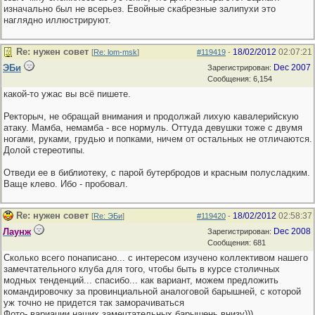
изначально был не всерьез. Евойные скабрезные залипухи это
наглядно иллюстрируют.
Re: нужен совет
18/02/2012
02:07:21
[
Re: lom-msk
]
#119419
-
ЭБи
Dec 2007
Зарегистрирован:
Сообщения: 6,154
какой-то ужас вы всё пишете.
Ректорыч, не обращай внимания и продолжай лихую кавалерийскую
атаку. Мамба, немамба - все нормуль. Оттуда девушки тоже с двумя
ногами, руками, грудью и попками, ничем от остальных не отличаются.
Долой стереотипы.
Отведи ее в библиотеку, с парой бутербродов и красным полусладким.
Ваще клево. Ибо - пробовал.
Re: нужен совет
18/02/2012
02:58:37
[
Re: ЭБи
]
#119420
-
Лаунж
Dec 2008
Зарегистрирован:
Сообщения: 681
Сколько всего понаписано... с интересом изучено коллективом нашего
замечтательного клуба для того, чтобы быть в курсе столичных
модных тенденций... спасибо... как вариант, можем предложить
командировочку за провинциальной аналоговой барышней, с которой
уж точно не придется так заморачиваться
Фото- вариации наших замечтательных барышень внизу)))