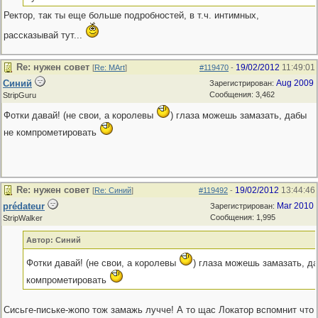
Ректор, так ты еще больше подробностей, в т.ч. интимных,
рассказывай тут...
Re: нужен совет
19/02/2012
11:49:01
[
Re: MArt
]
#119470
-
Синий
Aug 2009
Зарегистрирован:
Сообщения: 3,462
StripGuru
Фотки давай! (не свои, а королевы
) глаза можешь замазать, дабы
не компрометировать
Re: нужен совет
19/02/2012
13:44:46
[
Re: Синий
]
#119492
-
prédateur
Mar 2010
Зарегистрирован:
Сообщения: 1,995
StripWalker
Автор: Синий
Фотки давай! (не свои, а королевы
) глаза можешь замазать, д
компрометировать
Сисьге-письке-жопо тож замажь лучче! А то щас Локатор вспомнит что