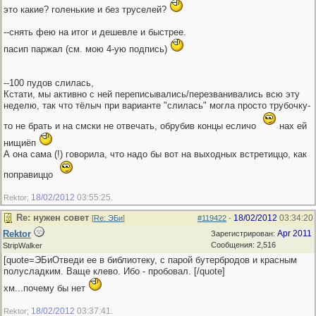
это какие? голенькие и без труселей?
--снять фею на итог и дешевле и быстрее.
пасип паржал (см. мою 4-ую подпись)
--100 пудов слилась,
Кстати, мы активно с ней переписывались/перезванивались всю эту
неделю, так что тёлыч при варианте "слилась" могла просто трубочку-
то не брать и на смски не отвечать, обрубив концы есличо
нах ей
нищиёп
А она сама (!) говорила, что надо бы вот на выходных встретиццо, как
поправиццо
18/02/2012
03:55:25
Rektor;
.
Re: нужен совет
18/02/2012
03:34:20
[
Re: ЭБи
]
#119422
-
Rektor
Apr 2011
Зарегистрирован:
Сообщения: 2,516
StripWalker
[quote=ЭБиОтведи ее в библиотеку, с парой бутербродов и красным
полусладким. Ваще клево. Ибо - пробовал. [/quote]
хм...почему бы нет
18/02/2012
03:37:41
Rektor;
.