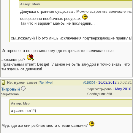
Автор: Morli
Девушки странные существа . Можно встретить великолепны
совершенно необычных ресурсах
Так что и вариант мамбы не последний...
хм..пожалуй) Но это лишь исключения,подтверждающие правила!
Интересно, а по правильному где встречаются великолепные
экземпляры?
Правильный ответ: Везде! Главное не быть занудой и точно знать, что
ты ждешь от девушки!
Re: нужен совет
16/02/2012
20:02:31
[
Re: Мур
]
#119308
-
Тигровый
May 2010
Зарегистрирован:
Сообщения: 868
StripVeteran
Автор: Мур
а разве нет?!)
Мур, где же они рыбные места с теми самыми?