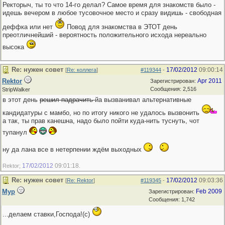
Ректорыч, ты то что 14-го делал? Самое время для знакомств было -
идешь вечером в любое тусовочное место и сразу видишь - свободная
деффка или нет
Повод для знакомства в ЭТОТ день
преотличнейший - вероятность положительного исхода нереально
высока
Re: нужен совет
17/02/2012
09:00:14
[
Re: коллега
]
#119344
-
Rektor
Apr 2011
Зарегистрирован:
Сообщения: 2,516
StripWalker
в этот день
решил падрачить
йа вызванивал альтернативные
кандидатуры с мамбо, но по итогу никого не удалось вызвонить
а так, ты прав канешна, надо было пойти куда-нить туснуть, чот
тупанул
ну да лана все в нетерпении ждём выходных
17/02/2012
09:01:18
Rektor;
.
Re: нужен совет
17/02/2012
09:03:36
[
Re: Rektor
]
#119345
-
Мур
Feb 2009
Зарегистрирован:
Сообщения: 1,742
...делаем ставки,Господа!(с)