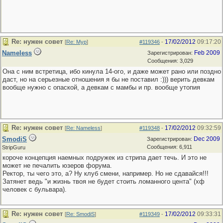
Re: нужен совет
17/02/2012
09:17:20
[
Re: Мур
]
#119346
-
Nameless
Feb 2009
Зарегистрирован:
Сообщения: 3,029
Она с ним встретица, ибо кинула 14-ого, и даже может рано или поздно
даст, но на серьезные отношения я бы не поставил :))) верить девкам
вообще нужно с опаской, а девкам с мамбы и пр. вообще утопия
Re: нужен совет
17/02/2012
09:32:59
[
Re: Nameless
]
#119348
-
SmodiS
Dec 2009
Зарегистрирован:
Сообщения: 6,911
StripGuru
короче концепция наемных подружек из стрипа дает течь. И это не
может не печалить юзеров форума.
Ректор, ты чего это, а? Ну клуб смени, например. Но не сдавайся!!!
Затянет ведь "и жизнь твоя не будет стоить ломанного цента" (хф
человек с бульвара).
Re: нужен совет
17/02/2012
09:33:31
[
Re: SmodiS
]
#119349
-