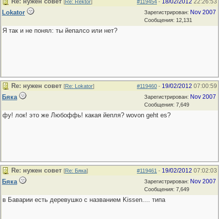
Re: нужен совет
18/02/2012
22:26:53
[
Re: Rektor
]
#119454
-
Lokator
Nov 2007
Зарегистрирован:
Сообщения: 12,131
Я так и не понял: ты йепалсо или нет?
Re: нужен совет
19/02/2012
07:00:59
[
Re: Lokator
]
#119460
-
Бяка
Nov 2007
Зарегистрирован:
Сообщения: 7,649
фу! лок! это же Любоффь! какая йепля? wovon geht es?
Re: нужен совет
19/02/2012
07:02:03
[
Re: Бяка
]
#119461
-
Бяка
Nov 2007
Зарегистрирован:
Сообщения: 7,649
в Баварии есть деревушко с названием Kissen.... типа