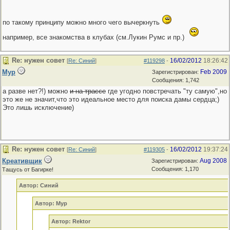
по такому принципу можно много чего вычеркнуть
например, все знакомства в клубах (см.Лукин Румс и пр.)
Re: нужен совет
16/02/2012
18:26:42
[
Re: Синий
]
#119298
-
Мур
Feb 2009
Зарегистрирован:
Сообщения: 1,742
а разве нет?!) можно
и на трассе
где угодно повстречать "ту самую",но
это же не значит,что это идеальное место для поиска дамы сердца;)
Это лишь исключение)
Re: нужен совет
16/02/2012
19:37:24
[
Re: Синий
]
#119305
-
Креативщик
Aug 2008
Зарегистрирован:
Сообщения: 1,170
Тащусь от Багирке!
Автор: Синий
Автор: Мур
Автор: Rektor