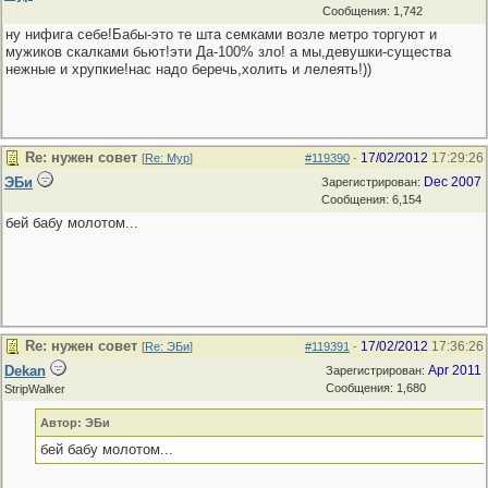
Сообщения: 1,742
ну нифига себе!Бабы-это те шта семками возле метро торгуют и
мужиков скалками бьют!эти Да-100% зло! а мы,девушки-существа
нежные и хрупкие!нас надо беречь,холить и лелеять!))
Re: нужен совет
17/02/2012
17:29:26
[
Re: Мур
]
#119390
-
ЭБи
Dec 2007
Зарегистрирован:
Сообщения: 6,154
бей бабу молотом...
Re: нужен совет
17/02/2012
17:36:26
[
Re: ЭБи
]
#119391
-
Dekan
Apr 2011
Зарегистрирован:
Сообщения: 1,680
StripWalker
Автор: ЭБи
бей бабу молотом...