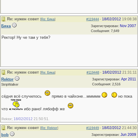
Re: нужен совет
18/02/2012
19:08:38
[
Re: Бяка
]
#119444
-
Бяка
Nov 2007
Зарегистрирован:
Сообщения: 7,649
Ректор! Ну че там у тебя?
Re: нужен совет
18/02/2012
21:31:11
[
Re: Бяка
]
#119448
-
Rektor
Apr 2011
Зарегистрирован:
Сообщения: 2,516
StripWalker
сёдня всё случилось
прямо в чайхоне...ммммм
но пока
что
ибо рано! лябофф же
18/02/2012
21:50:51
Rektor;
.
Re: нужен совет
18/02/2012
21:44:30
[
Re: Rektor
]
#119449
-
bob
Jun 2009
Зарегистрирован: