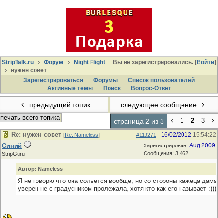
StripTalk.ru
Форум
Night Flight
Вы не зарегистрировались. [
Войти
]
нужен совет
Зарегистрироваться
Форумы
Список пользователей
Активные темы
Поиcк
Вопрос-Ответ
предыдущий топик
следующее сообщение
печать всего топика
1
2
3
страница 2 из 3
Re: нужен совет
16/02/2012
15:54:22
[
Re: Nameless
]
#119271
-
Синий
Aug 2009
Зарегистрирован:
Сообщения: 3,462
StripGuru
Автор: Nameless
Я не говорю что она сольется вообще, но со стороны кажеца дама 
уверен не с градусником пролежала, хотя кто как его называет :)))