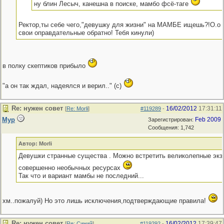
ну блин Лесыч, канешна в поиске, мамбо фсё-таге
Ректор,ты себе чего,"девушку для жизни" на МАМБЕ ищешь?!О.о 
свои оправдательные обратно! Тебя кинули)
в полку скептиков прибыло
"а он так ждал, надеялся и верил.." (с)
Re: нужен совет
16/02/2012
17:31:11
[
Re: Morli
]
#119289
-
Мур
Feb 2009
Зарегистрирован:
Сообщения: 1,742
Автор: Morli
Девушки странные существа . Можно встретить великолепные эк
совершенно необычных ресурсах
Так что и вариант мамбы не последний...
хм..пожалуй) Но это лишь исключения,подтверждающие правила!
Re: нужен совет
16/02/2012
17:39:47
[
Re: Синий
]
#119292
-