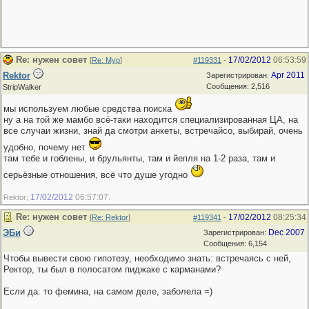
Re: нужен совет
17/02/2012
06:53:59
[
Re: Мур
]
#119331
-
Rektor
Apr 2011
Зарегистрирован:
Сообщения: 2,516
StripWalker
мы используем любые средства поиска
ну а на той же мамбо всё-таки находится специализированная ЦА, на
все случаи жизни, знай да смотри анкеты, встречайсо, выбирай, очень
удобно, почему нет
там тебе и гоблены, и брульянты, там и йепля на 1-2 раза, там и
серьёзные отношения, всё что душе угодно
17/02/2012
06:57:07
Rektor;
.
Re: нужен совет
17/02/2012
08:25:34
[
Re: Rektor
]
#119341
-
ЭБи
Dec 2007
Зарегистрирован:
Сообщения: 6,154
Чтобы вывести свою гипотезу, необходимо знать: встречаясь с ней,
Ректор, ты был в полосатом пиджаке с карманами?
Если да: то фемина, на самом деле, заболела =)