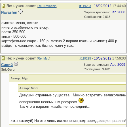
Re: нужен совет
16/02/2012
17:44:40
[
Re: Navashin
]
#119293
-
Navashin
Jan 2008
Зарегистрирован:
Сообщения: 2,013
смотрю меню, кстати.
ничего особенного не вижу.
паста 350-500.
мясо - 500-600.
картофельное пюре - 150 р. можно 2 порции взять и компот:) 400 р.
выйдет с чаевыми. как бизнес-ланч у нас.
Re: нужен совет
16/02/2012
17:59:03
[
Re: Мур
]
#119295
-
Синий
Aug 2009
Зарегистрирован:
Сообщения: 3,462
StripGuru
Автор: Мур
Автор: Morli
Девушки странные существа . Можно встретить великолепны
совершенно необычных ресурсах
Так что и вариант мамбы не последний...
хм..пожалуй) Но это лишь исключения,подтверждающие правила!