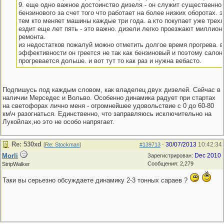
9. еще одно важное достоинство дизеля - он служит существенно
бензинового за счет того что работает на более низких оборотах. 
тем кто меняет машины каждые три года. а кто покупает уже трехл
ездит еще лет пять - это важно. дизели легко проезжают миллион 
ремонта.
из недостатков пожалуй можно отметить долгое время прогрева. в
эффективности он греется не так как бензиновый и поэтому салон
прогревается дольше. и вот тут то как раз и нужна вебасто.
Подпишусь под каждым словом, как владелец двух дизелей. Сейчас в
наличии Мерседес и Вольво. Особенно динамика радует при стартах
на светофорах лично меня - огромнейшее удовольствие с 0 до 60-80
км\ч разогнаться. Единственно, что заправляюсь исключительно на
Лукойлах,но это не особо напрягает.
Re: 530хd
30/07/2013
10:42:34
[
Re: Stockman
]
#139713
-
Morli
Dec 2010
Зарегистрирован:
Сообщения: 2,279
StripWalker
Таки вы серьезно обсуждаете динамику 2-3 тонных сараев ?