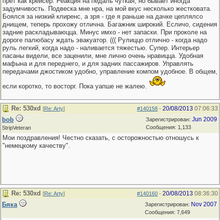
прет как крейсер. Реакция на педаль чуткая, но бывает иногда
задумчивость. Подвеска мне нра, на мой вкус несколько жестковата.
Боялся за низкий клиренс, а зря - где я раньше на дачке цеплялсо
днищем, теперь прохожу отлична. Багажник широкий. Есличо, сидения
задние раскладываюцца. Минус имхо - нет запаски. При проколе на
дороге палюбасу ждать эвакуатор. ((( Рулиццо отлично - когда надо
руль легкий, когда надо - наливается тяжестью. Супер. Интерьер
пасаны видели, все заценили, мне лично очень нравицца. Удобная
мафына и для переднего, и для задних пассажиров. Управлять
передачами джостиком удобно, управление компом удобное. В общем,
если коротко, то восторг. Пока уапше не жалею.
Re: 530хd
20/08/2013
07:06:33
[
Re: Arty
]
#140158
-
bob
Jun 2009
Зарегистрирован:
Сообщения: 1,133
StripVeteran
Мои поздравления! Честно сказать, с осторожностью отношусь к
"немецкому качеству".
Re: 530хd
20/08/2013
08:36:30
[
Re: Arty
]
#140160
-
Бяка
Nov 2007
Зарегистрирован:
Сообщения: 7,649