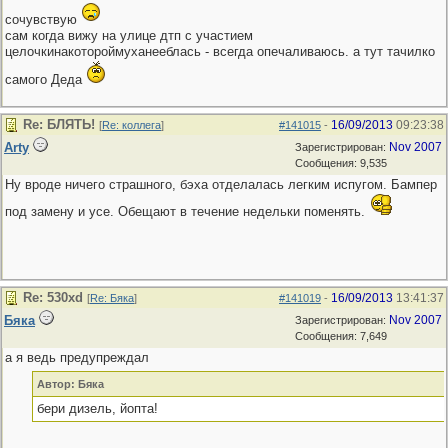
сочувствую
сам когда вижу на улице дтп с участием
целочкинакотороймуханееблась - всегда опечаливаюсь. а тут тачилко
самого Деда
Re: БЛЯТЬ!
16/09/2013
09:23:38
[
Re: коллега
]
#141015
-
Arty
Nov 2007
Зарегистрирован:
Сообщения: 9,535
Ну вроде ничего страшного, бэха отделалась легким испугом. Бампер
под замену и усе. Обещают в течение недельки поменять.
Re: 530хd
16/09/2013
13:41:37
[
Re: Бяка
]
#141019
-
Бяка
Nov 2007
Зарегистрирован:
Сообщения: 7,649
а я ведь предупреждал
Автор: Бяка
бери дизель, йопта!