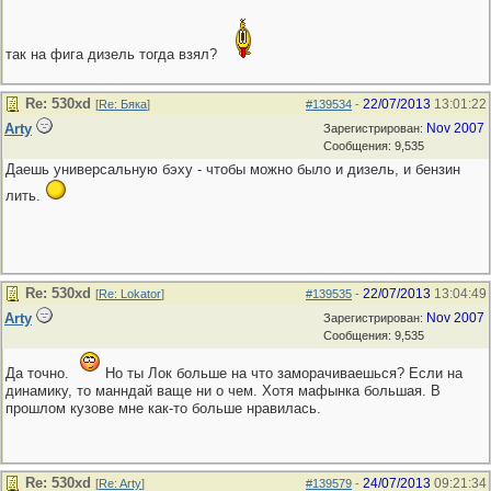
так на фига дизель тогда взял?
Re: 530хd
22/07/2013
13:01:22
[
Re: Бяка
]
#139534
-
Arty
Nov 2007
Зарегистрирован:
Сообщения: 9,535
Даешь универсальную бэху - чтобы можно было и дизель, и бензин
лить.
Re: 530хd
22/07/2013
13:04:49
[
Re: Lokator
]
#139535
-
Arty
Nov 2007
Зарегистрирован:
Сообщения: 9,535
Да точно.
Но ты Лок больше на что заморачиваешься? Если на
динамику, то манндай ваще ни о чем. Хотя мафынка большая. В
прошлом кузове мне как-то больше нравилась.
Re: 530хd
24/07/2013
09:21:34
[
Re: Arty
]
#139579
-