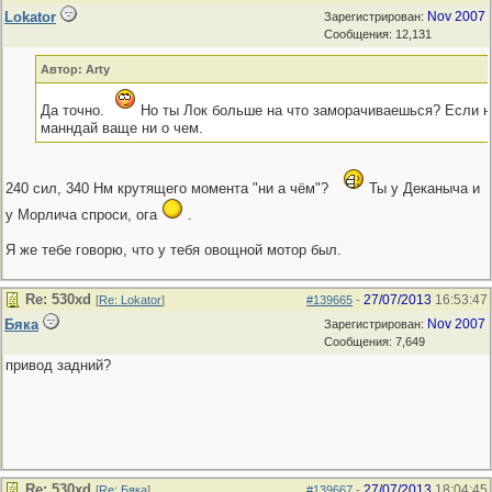
Lokator
Nov 2007
Зарегистрирован:
Сообщения: 12,131
Автор: Arty
Да точно.
Но ты Лок больше на что заморачиваешься? Если на
манндай ваще ни о чем.
240 сил, 340 Нм крутящего момента "ни а чём"?
Ты у Деканыча и
у Морлича спроси, ога
.
Я же тебе говорю, что у тебя овощной мотор был.
Re: 530хd
27/07/2013
16:53:47
[
Re: Lokator
]
#139665
-
Бяка
Nov 2007
Зарегистрирован:
Сообщения: 7,649
привод задний?
Re: 530хd
27/07/2013
18:04:45
[
Re: Бяка
]
#139667
-