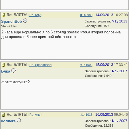
Re: БЛЯТЬ!
14/09/2013
16:27:08
[
Re: Arty
]
#140980
-
SpanchBob
May 2013
Зарегистрирован:
Сообщения: 159
StripSoldier
2 часа еще нормально я по 6 стоял(( желаю чтоба вторая половина
дня прошла в более приятной обстановке)
Re: БЛЯТЬ!
15/09/2013
17:33:41
[
Re: SpanchBob
]
#141002
-
Бяка
Nov 2007
Зарегистрирован:
Сообщения: 7,649
фотге девушге?
Re: БЛЯТЬ!
16/09/2013
09:04:46
[
Re: Arty
]
#141013
-
коллега
Nov 2007
Зарегистрирован:
Сообщения: 12,358