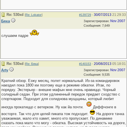
Re: 530хd
30/07/2013
21:29:33
[
Re: Lokator
]
#139729
-
Бяка
Nov 2007
Зарегистрирован:
Сообщения: 7,649
слушаем падре
Re: 530хd
20/08/2013
05:18:01
[
Re: Бяка
]
#140153
-
Arty
Nov 2007
Зарегистрирован:
Сообщения: 9,535
Краткий обзор. Езжу месяц, полет нормальный. Из-за командировок
наездил пока 1800 км поэтому еще в режиме обкатки. Итак, по
порядку. Экстерьер - внешне мафын мне очень нравиццо. Чорный
солидный седан. При этом удлиненный передок придает сходство с
спорткаром. Подходит для солиднова мущщины, который любит
иногда прокатиццо с ветерком. Ну как йа почти.
Деффчонге в
восторге. Так что для целей пикапа тож подходит.
На дороге тачка
уважаемая, мало кто хамит, много кто пропускает. По динамике
сказать пока мало что могу - обкатка. Высокая устойчивость на дороге,