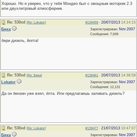
Хорошо. Но я уверен, что у тебя Мондео был с овощным мотором 2.3
или двухлитровый атмосферник.
Re: 530хd
20/07/2013
14:14:15
[
Re: Lokator
]
#139459
-
Бяка
Nov 2007
Зарегистрирован:
Сообщения: 7,649
бери дизель, йопта!
Re: 530хd
20/07/2013
14:38:58
[
Re: Бяка
]
#139461
-
Lokator
Nov 2007
Зарегистрирован:
Сообщения: 12,131
Да он бензин уже взял, ёпта. Или предлагаешь заливать дизель?
Re: 530хd
21/07/2013
10:47:07
[
Re: Lokator
]
#139477
-
Бяка
Nov 2007
Зарегистрирован: