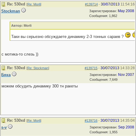
Re: 530хd
30/07/2013
11:54:16
[
Re: Morli
]
#139714
-
Stockman
May 2008
Зарегистрирован:
Сообщения: 1,862
Автор: Morli
Таки вы серьезно обсуждаете динамику 2-3 тонных сараев ?
с мотика-то слезь ))
Re: 530хd
30/07/2013
14:33:28
[
Re: Stockman
]
#139715
-
Бяка
Nov 2007
Зарегистрирован:
Сообщения: 7,649
можем обсудить динамику 300 тн ракеты
Re: 530хd
30/07/2013
14:35:04
[
Re: Morli
]
#139716
-
s-v
Sep 2008
Зарегистрирован:
Сообщения: 1,955