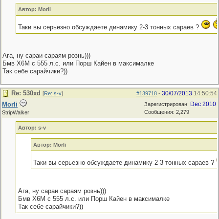
Автор: Morli
Таки вы серьезно обсуждаете динамику 2-3 тонных сараев ?
Ага, ну сараи сараям рознь)))
Бмв X6M c 555 л.с. или Порш Кайен в максималке
Так себе сарайчики?))
Re: 530хd
30/07/2013
14:50:54
[
Re: s-v
]
#139718
-
Morli
Dec 2010
Зарегистрирован:
Сообщения: 2,279
StripWalker
Автор: s-v
Автор: Morli
Таки вы серьезно обсуждаете динамику 2-3 тонных сараев ?
Ага, ну сараи сараям рознь)))
Бмв X6M c 555 л.с. или Порш Кайен в максималке
Так себе сарайчики?))