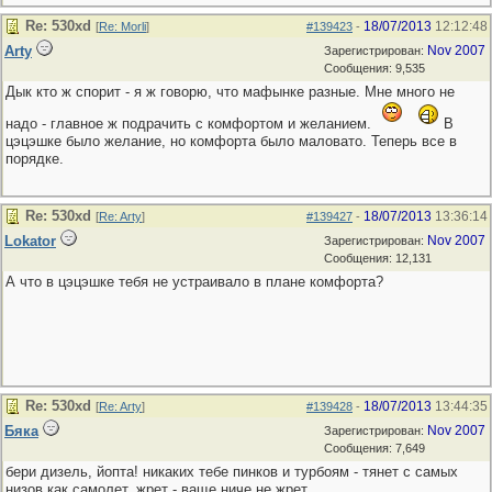
Re: 530хd
18/07/2013
12:12:48
[
Re: Morli
]
#139423
-
Arty
Nov 2007
Зарегистрирован:
Сообщения: 9,535
Дык кто ж спорит - я ж говорю, что мафынке разные. Мне много не
надо - главное ж подрачить с комфортом и желанием.
В
цэцэшке было желание, но комфорта было маловато. Теперь все в
порядке.
Re: 530хd
18/07/2013
13:36:14
[
Re: Arty
]
#139427
-
Lokator
Nov 2007
Зарегистрирован:
Сообщения: 12,131
А что в цэцэшке тебя не устраивало в плане комфорта?
Re: 530хd
18/07/2013
13:44:35
[
Re: Arty
]
#139428
-
Бяка
Nov 2007
Зарегистрирован:
Сообщения: 7,649
бери дизель, йопта! никаких тебе пинков и турбоям - тянет с самых
низов как самолет. жрет - ваще ниче не жрет.