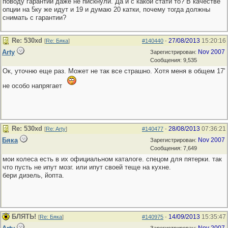
поводу гарантии даже не пискнули. Да и с какой стати то? В качестве
опции на 5ку же идут и 19 и думаю 20 катки, почему тогда должны
снимать с гарантии?
Re: 530хd
27/08/2013
15:20:16
[
Re: Бяка
]
#140440
-
Arty
Nov 2007
Зарегистрирован:
Сообщения: 9,535
Ок, уточню еще раз. Может не так все страшно. Хотя меня в общем 17'
не особо напрягает
Re: 530хd
28/08/2013
07:36:21
[
Re: Arty
]
#140477
-
Бяка
Nov 2007
Зарегистрирован:
Сообщения: 7,649
мои колеса есть в их официальном каталоге. спецом для пятерки. так
что пусть не ипут мозг. или ипут своей теще на кухне.
бери дизель, йопта.
БЛЯТЬ!
14/09/2013
15:35:47
[
Re: Бяка
]
#140975
-