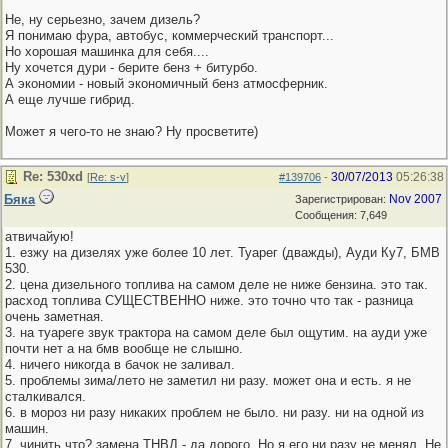
Не, ну серьезно, зачем дизель?
Я понимаю фура, автобус, коммерческий транспорт...
Но хорошая машинка для себя....
Ну хочется дури - берите бенз + битурбо.
А экономии - новый экономичный бенз атмосферник.
А еще лучше гибрид.
Может я чего-то не знаю? Ну просветите)
Re: 530хd
30/07/2013
05:26:38
[
Re: s-v
]
#139706
-
Бяка
Nov 2007
Зарегистрирован:
Сообщения: 7,649
атвичайую!
1. езжу на дизелях уже более 10 лет. Туарег (дважды), Ауди Ку7, БМВ
530.
2. цена дизельного топлива на самом деле не ниже бензина. это так.
расход топлива СУЩЕСТВЕННО ниже. это точно что так - разница
очень заметная.
3. на туареге звук трактора на самом деле был ощутим. на ауди уже
почти нет а на бмв вообще не слышно.
4. ничего никогда в бачок не заливал.
5. проблемы зима/лето не заметил ни разу. может она и есть. я не
сталкивался.
6. в мороз ни разу никаких проблем не было. ни разу. ни на одной из
машин.
7. чинить что? замена ТНВД - да дорого. Но я его ни разу не менял. Не