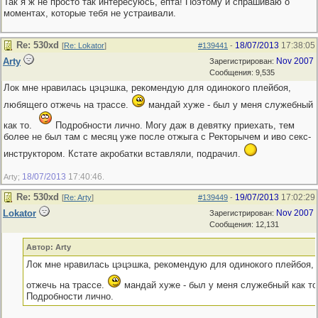
Так я ж не просто так интересуюсь, ёпта! Поэтому и спрашиваю о
моментах, которые тебя не устраивали.
Re: 530хd
18/07/2013
17:38:05
[
Re: Lokator
]
#139441
-
Arty
Nov 2007
Зарегистрирован:
Сообщения: 9,535
Лок мне нравилась цэцэшка, рекомендую для одинокого плейбоя,
любящего отжечь на трассе.
мандай хуже - был у меня служебный
как то.
Подробности лично. Могу даж в девятку приехать, тем
более не был там с месяц уже после отжыга с Ректорычем и иво секс-
инструктором. Кстате акробатки вставляли, подрачил.
18/07/2013
17:40:46
Arty;
.
Re: 530хd
19/07/2013
17:02:29
[
Re: Arty
]
#139449
-
Lokator
Nov 2007
Зарегистрирован:
Сообщения: 12,131
Автор: Arty
Лок мне нравилась цэцэшка, рекомендую для одинокого плейбоя,
отжечь на трассе.
мандай хуже - был у меня служебный как то
Подробности лично.