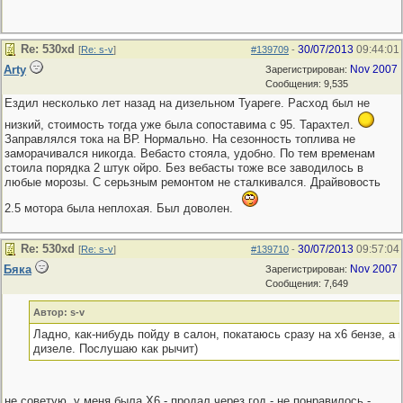
Re: 530хd
30/07/2013
09:44:01
[
Re: s-v
]
#139709
-
Arty
Nov 2007
Зарегистрирован:
Сообщения: 9,535
Ездил несколько лет назад на дизельном Туареге. Расход был не
низкий, стоимость тогда уже была сопоставима с 95. Тарахтел.
Заправлялся тока на ВР. Нормально. На сезонность топлива не
заморачивался никогда. Вебасто стояла, удобно. По тем временам
стоила порядка 2 штук ойро. Без вебасты тоже все заводилось в
любые морозы. С серьзным ремонтом не сталкивался. Драйвовость
2.5 мотора была неплохая. Был доволен.
Re: 530хd
30/07/2013
09:57:04
[
Re: s-v
]
#139710
-
Бяка
Nov 2007
Зарегистрирован:
Сообщения: 7,649
Автор: s-v
Ладно, как-нибудь пойду в салон, покатаюсь сразу на x6 бензе, а 
дизеле. Послушаю как рычит)
не советую. у меня была Х6 - продал через год - не понравилось -