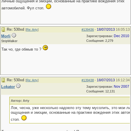
личные ощущения и эмоции, основанные на практике вождения этих
автомобилей. Фул стоп.
Re: 530хd
18/07/2013
16:05:13
[
Re: Arty
]
#139436
-
Morli
Dec 2010
Зарегистрирован:
Сообщения: 2,279
StripWalker
Так чо, где обмыв то ?
Re: 530хd
18/07/2013
16:12:34
[
Re: Arty
]
#139438
-
Lokator
Nov 2007
Зарегистрирован:
Сообщения: 12,131
Автор: Arty
Лок, чесна, уже несколько надоело эту тему мусолить, это мои л
ощущения и эмоции, основанные на практике вождения этих авто
стоп.