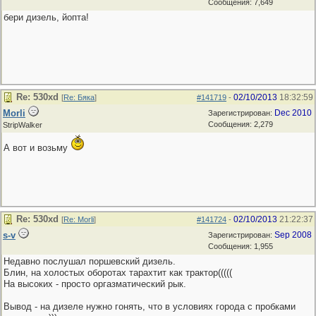
Сообщения: 7,649
бери дизель, йопта!
Re: 530хd
02/10/2013
18:32:59
[
Re: Бяка
]
#141719
-
Morli
Dec 2010
Зарегистрирован:
Сообщения: 2,279
StripWalker
А вот и возьму
Re: 530хd
02/10/2013
21:22:37
[
Re: Morli
]
#141724
-
s-v
Sep 2008
Зарегистрирован:
Сообщения: 1,955
Недавно послушал поршевский дизель.
Блин, на холостых оборотах тарахтит как трактор(((((
На высоких - просто оргазматический рык.
Вывод - на дизеле нужно гонять, что в условиях города с пробками