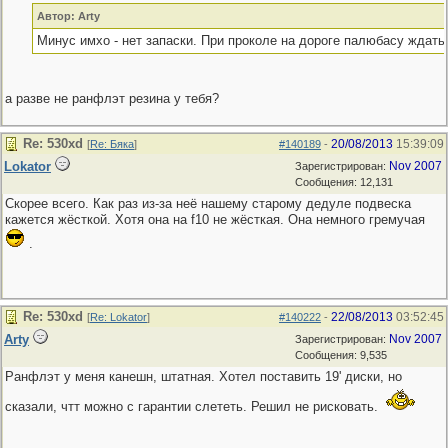
Автор: Arty
Минус имхо - нет запаски. При проколе на дороге палюбасу ждать
а разве не ранфлэт резина у тебя?
Re: 530хd
20/08/2013
15:39:09
[
Re: Бяка
]
#140189
-
Lokator
Nov 2007
Зарегистрирован:
Сообщения: 12,131
Скорее всего. Как раз из-за неё нашему старому дедуле подвеска
кажется жёсткой. Хотя она на f10 не жёсткая. Она немного гремучая
.
Re: 530хd
22/08/2013
03:52:45
[
Re: Lokator
]
#140222
-
Arty
Nov 2007
Зарегистрирован:
Сообщения: 9,535
Ранфлэт у меня канешн, штатная. Хотел поставить 19' диски, но
сказали, чтт можно с гарантии слететь. Решил не рисковать.