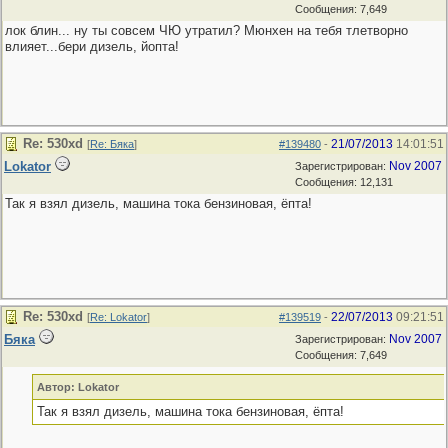
Сообщения: 7,649
лок блин... ну ты совсем ЧЮ утратил? Мюнхен на тебя тлетворно
влияет...бери дизель, йопта!
Re: 530хd
21/07/2013
14:01:51
[
Re: Бяка
]
#139480
-
Lokator
Nov 2007
Зарегистрирован:
Сообщения: 12,131
Так я взял дизель, машина тока бензиновая, ёпта!
Re: 530хd
22/07/2013
09:21:51
[
Re: Lokator
]
#139519
-
Бяка
Nov 2007
Зарегистрирован:
Сообщения: 7,649
Автор: Lokator
Так я взял дизель, машина тока бензиновая, ёпта!