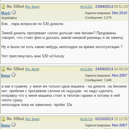
Re: 530хd
23/09/2013
09:51:20
[
Re: Бяка
]
#141321
-
Morli
Dec 2010
Зарегистрирован:
Сообщения: 2,279
StripWalker
Бяк , пара вопросов по 530 дизелю.
Зимой дизель прогревает салон дольше чем бензин? Продаваны
говорят, что стоит фен и дескать зимой никакой разницы я не замечу.
Ну и были ли хоть какие нибудь неполадки за время эксплуатации ?
Чот приглянулась мне 530 xd luxury
Re: 530хd
24/09/2013
04:08:50
[
Re: Morli
]
#141354
-
Бяка
Nov 2007
Зарегистрирован:
Сообщения: 7,649
а как я сравню. у меня же только одна машина - на дизеле. на бензине
нет. проблем с прогревом салона не ощущаю. но надо сделать
поправку что у меня машина стоит в теплом гараже и потому в ней
тепло сразу.
неполадок пока не замечено. пробег 15к
Re: 530хd
02/10/2013
15:12:55
[
Re: Бяка
]
#141714
-
Бяка
Nov 2007
Зарегистрирован: