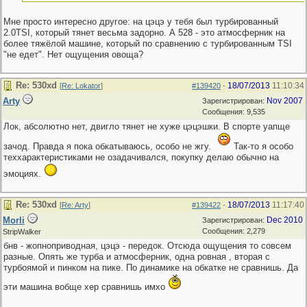
Мне просто интересно другое: на цэцэ у тебя был турбированный
2.0TSI, который тянет весьма задорно. А 528 - это атмосферник на
более тяжёлой машине, который по сравнению с турбированным TSI
"не едет". Нет ощущения овоща?
Re: 530хd
18/07/2013
11:10:34
[
Re: Lokator
]
#139420
-
Arty
Nov 2007
Зарегистрирован:
Сообщения: 9,535
Лок, абсолютно нет, двигло тянет не хуже цэцэшки. В спорте уапще
зачод. Правда я пока обкатываюсь, особо не жгу.
Так-то я особо
теххарактеристиками не озадачивался, покупку делаю обычно на
эмоциях.
Re: 530хd
18/07/2013
11:17:40
[
Re: Arty
]
#139422
-
Morli
Dec 2010
Зарегистрирован:
Сообщения: 2,279
StripWalker
бнв - жопноприводная, цэцэ - передок. Отсюда ощущения то совсем
разные. Опять же турба и атмосферник, одна ровная , вторая с
турбоямой и пинком на пике. По динамике на обкатке не сравнишь. Да
эти машина вобще хер сравнишь имхо