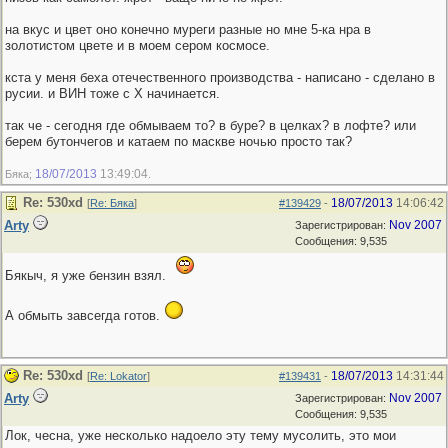
на вкус и цвет оно конечно муреги разные но мне 5-ка нра в
золотистом цвете и в моем сером космосе.
кста у меня беха отечественного производства - написано - сделано в
русии. и ВИН тоже с Х начинается.
так че - сегодня где обмываем то? в буре? в целках? в лофте? или
берем бутончегов и катаем по маскве ночью просто так?
18/07/2013
13:49:04
Бяка;
.
Re: 530хd
18/07/2013
14:06:42
[
Re: Бяка
]
#139429
-
Arty
Nov 2007
Зарегистрирован:
Сообщения: 9,535
Бякыч, я уже бензин взял.
А обмыть завсегда готов.
Re: 530хd
18/07/2013
14:31:44
[
Re: Lokator
]
#139431
-
Arty
Nov 2007
Зарегистрирован:
Сообщения: 9,535
Лок, чесна, уже несколько надоело эту тему мусолить, это мои