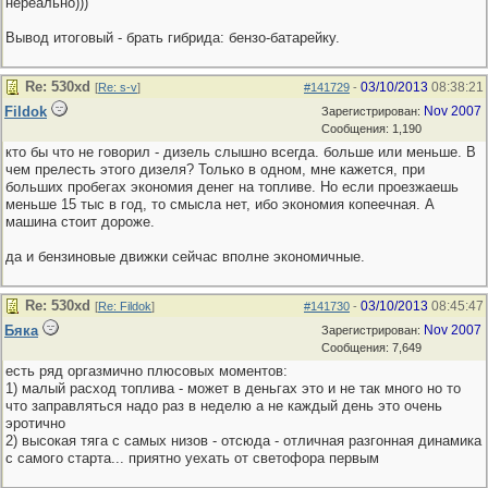
нереально)))
Вывод итоговый - брать гибрида: бензо-батарейку.
Re: 530хd
03/10/2013
08:38:21
[
Re: s-v
]
#141729
-
Fildok
Nov 2007
Зарегистрирован:
Сообщения: 1,190
кто бы что не говорил - дизель слышно всегда. больше или меньше. В
чем прелесть этого дизеля? Только в одном, мне кажется, при
больших пробегах экономия денег на топливе. Но если проезжаешь
меньше 15 тыс в год, то смысла нет, ибо экономия копеечная. А
машина стоит дороже.
да и бензиновые движки сейчас вполне экономичные.
Re: 530хd
03/10/2013
08:45:47
[
Re: Fildok
]
#141730
-
Бяка
Nov 2007
Зарегистрирован:
Сообщения: 7,649
есть ряд оргазмично плюсовых моментов:
1) малый расход топлива - может в деньгах это и не так много но то
что заправляться надо раз в неделю а не каждый день это очень
эротично
2) высокая тяга с самых низов - отсюда - отличная разгонная динамика
с самого старта... приятно уехать от светофора первым