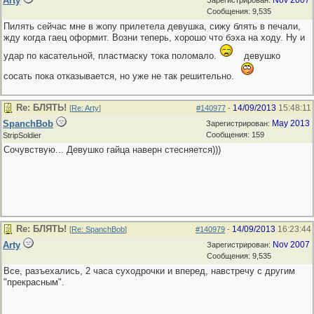
Arty
Nov 2007
Зарегистрирован:
Сообщения: 9,535
Пилять сейчас мне в жопу прилетела девушка, сижу блять в печали,
жду когда гаец оформит. Возни теперь, хорошо что бэха на ходу. Ну и
удар по касательной, пластмаску тока поломало.
девушко
сосать пока отказывается, но уже не так решительно.
Re: БЛЯТЬ!
14/09/2013
15:48:11
[
Re: Arty
]
#140977
-
SpanchBob
May 2013
Зарегистрирован:
Сообщения: 159
StripSoldier
Сочувствую... Девушко гайца наверн стесняется)))
Re: БЛЯТЬ!
14/09/2013
16:23:44
[
Re: SpanchBob
]
#140979
-
Arty
Nov 2007
Зарегистрирован:
Сообщения: 9,535
Все, разъехались, 2 часа суходрочки и вперед, навстречу с другим
"прекрасным".