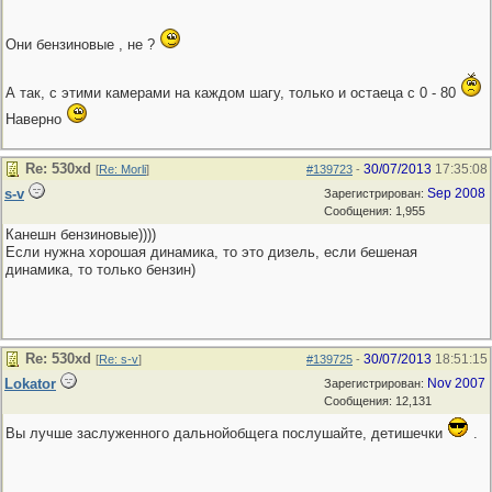
Они бензиновые , не ?
А так, с этими камерами на каждом шагу, только и остаеца с 0 - 80
Наверно
Re: 530хd
30/07/2013
17:35:08
[
Re: Morli
]
#139723
-
s-v
Sep 2008
Зарегистрирован:
Сообщения: 1,955
Канешн бензиновые))))
Если нужна хорошая динамика, то это дизель, если бешеная
динамика, то только бензин)
Re: 530хd
30/07/2013
18:51:15
[
Re: s-v
]
#139725
-
Lokator
Nov 2007
Зарегистрирован:
Сообщения: 12,131
Вы лучше заслуженного дальнойобщега послушайте, детишечки
.