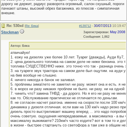
дорогу не держит, радиус разворота огромный, салон скушный, пороги
пачкают штаны, высокий обрез багажника. из плюсов - симпатичная
внешне.
Re: 530хd
30/07/2013
10:19:47
[
Re: Бяка
]
#139712
-
Stockman
May 2008
Зарегистрирован:
Сообщения: 1,862
Автор: Бяка
атвичайую!
1. езжу на дизелях уже более 10 лет. Туарег (дважды), Ауди Ку7,
2. цена дизельного топлива на самом деле не ниже бензина. это т
топлива СУЩЕСТВЕННО ниже. это точно что так - разница очень з
3. на туареге звук трактора на самом деле был ощутим. на ауди у
на бмв вообще не слышно.
4. ничего никогда в бачок не заливал.
5. проблемы зима/лето не заметил ни разу. может она и есть. я не
6. в мороз ни разу никаких проблем не было. ни разу. ни на одной 
7. чинить что? замена ТНВД - да дорого. Но я его ни разу не меня
как то. Обслуживание практически не отличается по деньгам.
8. не согласен насчет разгона. именно на скорости после 100 км/ч
динамика у дизеля отличная. если вам на 130 км/ч надо резко при
дизель просто выстреливает машину вперед ... это надо попробов
очень советую. ощущения непередаваемые. а максималка - а вы ч
максималку выжимаете? 210км/ч часто ездите? вот в том то и дел
в жизни - быстрее стартануть со светофора а там уже в общем не