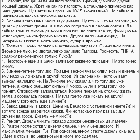
1. Говорят, что дешевле намного топливо. Брехня, у многих друзей
мощный дизель. Жрет не как по паспорту, а стабильно примерно как
бенз. движок. Ну максимум проц. на 10-15 экономичней. Но сейчас и
бензиновые весьма экономичеы новые.
2. Больше всего меня бесит звук дизеля. Ну кто бы что не говорил, но
дизель работает громче, а я люблю когда тихо в салоне совсем. Да,
сейчас глушат многие движки в пробках, но почти все эту функцию не
используют, не комфортно нифига. Другое дело бенз-гибрид. На
батарейках может и ехать немного, супер в пробках.
3. Топливо. Нужны только качественные заправки. С бензином проще.
Дерьмо не лью, но иногда легко заливаю Газпром, Роснефть, ТНК. А
солярку рекомендуют только Лукойл.
4. Некоторые еще и в бачок заливают какие-то присадки. Ну это точно
минус.
5. Зимнее-летнее топливо. При мне весной чувак купил новый дизель и
ему надо было ехать в другой город. Из салона как часто бывает
выехал на лампочке. На Лукойле ему сказали, что топливо уже
летнее, а ночью обещают сильный мороз, было в этом году, кто
помнит. Отговорили заправляться. Короче поехал на стоянку ждать
тепла и сорвалась поездка. Ну или где-то уже искать на другой
машине у кого есть еще зимнее)))
6. Завод машины в мороз. Цены на Вебасто с установкой знаете?))) и
вот что всегда заводится сказки. Лично таскаю пару раз за зиму
друзей на тросе. Дизель же у них))))
7. Ремонт. Дизель чинить гораздо дороже бензиновых двигателей.
8. Разгон после сотки у дизеля слабее, чем у бензинового. И
максималка меньше. Т.е. При одновременном старте дизель сначала
уйдет в отрыв, но бензиновый в итоге его сделает.