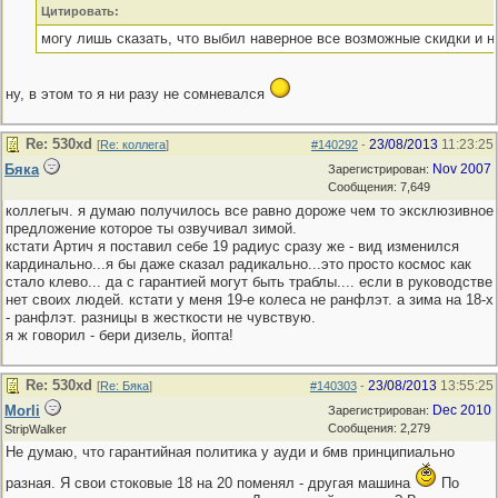
Цитировать:
могу лишь сказать, что выбил наверное все возможные скидки и н
ну, в этом то я ни разу не сомневался
Re: 530хd
23/08/2013
11:23:25
[
Re: коллега
]
#140292
-
Бяка
Nov 2007
Зарегистрирован:
Сообщения: 7,649
коллегыч. я думаю получилось все равно дороже чем то эксклюзивное
предложение которое ты озвучивал зимой.
кстати Артич я поставил себе 19 радиус сразу же - вид изменился
кардинально...я бы даже сказал радикально...это просто космос как
стало клево... да с гарантией могут быть траблы.... если в руководстве
нет своих людей. кстати у меня 19-е колеса не ранфлэт. а зима на 18-х
- ранфлэт. разницы в жесткости не чувствую.
я ж говорил - бери дизель, йопта!
Re: 530хd
23/08/2013
13:55:25
[
Re: Бяка
]
#140303
-
Morli
Dec 2010
Зарегистрирован:
Сообщения: 2,279
StripWalker
Не думаю, что гарантийная политика у ауди и бмв принципиально
разная. Я свои стоковые 18 на 20 поменял - другая машина
По