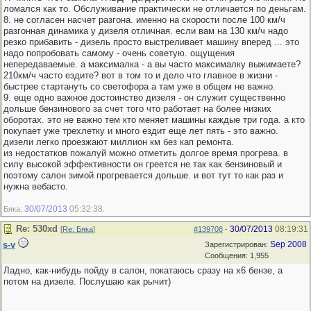
ломался как то. Обслуживание практически не отличается по деньгам.
8. не согласен насчет разгона. именно на скорости после 100 км/ч
разгонная динамика у дизеля отличная. если вам на 130 км/ч надо
резко прибавить - дизель просто выстреливает машину вперед ... это
надо попробовать самому - очень советую. ощущения
непередаваемые. а максималка - а вы часто максималку выжимаете?
210км/ч часто ездите? вот в том то и дело что главное в жизни -
быстрее стартануть со светофора а там уже в общем не важно.
9. еще одно важное достоинство дизеля - он служит существенно
дольше бензинового за счет того что работает на более низких
оборотах. это не важно тем кто меняет машины каждые три года. а кто
покупает уже трехлетку и много ездит еще лет пять - это важно.
дизели легко проезжают миллион км без кап ремонта.
из недостатков пожалуй можно отметить долгое время прогрева. в
силу высокой эффективности он греется не так как бензиновый и
поэтому салон зимой прогревается дольше. и вот тут то как раз и
нужна вебасто.
30/07/2013
05:32:38
Бяка;
.
Re: 530хd
30/07/2013
08:19:31
[
Re: Бяка
]
#139708
-
s-v
Sep 2008
Зарегистрирован:
Сообщения: 1,955
Ладно, как-нибудь пойду в салон, покатаюсь сразу на x6 бензе, а
потом на дизеле. Послушаю как рычит)