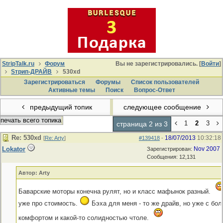
StripTalk.ru
Форум
Вы не зарегистрировались. [
Войти
]
Sтрип-ДРАЙВ
530хd
Зарегистрироваться
Форумы
Список пользователей
Активные темы
Поиcк
Вопрос-Ответ
предыдущий топик
следующее сообщение
печать всего топика
1
2
3
страница 2 из 3
Re: 530хd
18/07/2013
10:32:18
[
Re: Arty
]
#139418
-
Lokator
Nov 2007
Зарегистрирован:
Сообщения: 12,131
Автор: Arty
Баварские моторы конечна рулят, но и класс мафынок разный.
уже про стоимость.
Бэха для меня - то же драйв, но уже с бо
комфортом и какой-то солидностью чтоле.