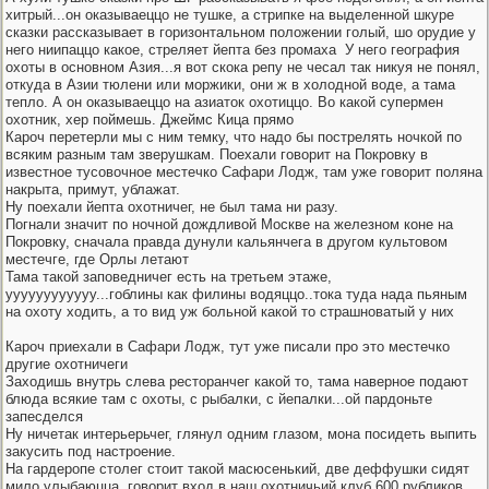
хитрый...он оказываеццо не тушке, а стрипке на выделенной шкуре
сказки рассказывает в горизонтальном положении голый, шо орудие у
него ниипаццо какое, стреляет йепта без промаха
У него география
охоты в основном Азия...я вот скока репу не чесал так никуя не понял,
откуда в Азии тюлени или моржики, они ж в холодной воде, а тама
тепло. А он оказываеццо на азиаток охотиццо. Во какой супермен
охотник, хер поймешь. Джеймс Кица прямо
Кароч перетерли мы с ним темку, что надо бы пострелять ночкой по
всяким разным там зверушкам. Поехали говорит на Покровку в
известное тусовочное местечко Сафари Лодж, там уже говорит поляна
накрыта, примут, ублажат.
Ну поехали йепта охотничег, не был тама ни разу.
Погнали значит по ночной дождливой Москве на железном коне на
Покровку, сначала правда дунули кальянчега в другом культовом
местечге, где Орлы летают
Тама такой заповедничег есть на третьем этаже,
уууууууууууу...гоблины как филины водяццо..тока туда нада пьяным
на охоту ходить, а то вид уж больной какой то страшноватый у них
Кароч приехали в Сафари Лодж, тут уже писали про это местечко
другие охотничеги
Заходишь внутрь слева ресторанчег какой то, тама наверное подают
блюда всякие там с охоты, с рыбалки, с йепалки...ой пардоньте
запесделся
Ну ничетак интерьерьчег, глянул одним глазом, мона посидеть выпить
закусить под настроение.
На гардеропе столег стоит такой масюсенький, две деффушки сидят
мило улыбаюцца, говорит вход в наш охотничьий клуб 600 рубликов,