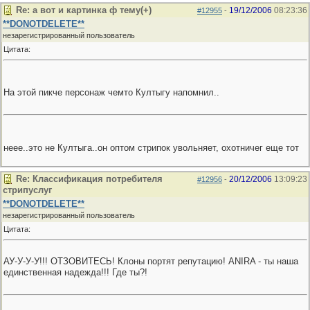
Re: а вот и картинка ф тему(+)
19/12/2006
08:23:36
#12955
-
**DONOTDELETE**
незарегистрированный пользователь
Цитата:
На этой пикче персонаж чемто Култыгу напомнил..
неее..это не Култыга..он оптом стрипок увольняет, охотничег еще тот
Re: Классификация потребителя
20/12/2006
13:09:23
#12956
-
стрипуслуг
**DONOTDELETE**
незарегистрированный пользователь
Цитата:
АУ-У-У-У!!! ОТЗОВИТЕСЬ! Клоны портят репутацию! ANIRA - ты наша
единственная надежда!!! Где ты?!