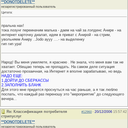
**DONOTDELETE**
незарегистрированный пользователь
Цитата:
пральна нах!
тока лозунг переиначим малька - даем на чай за лэпденс Анире - на
интернет карточку диалап, идем в приват с Анирой - на стрим,
увольняем Аниру ..Jodo аууу ....- на выделенку
гип гип ура!
Народ! Вы меня умиляете, я краснею
. Не знала, что меня вам так не
хватает. Обещаю теперь не пропадать. На самом деле ситуация
достаточно прозаичная, на Интернет я вполне зарабатываю, но ведь
НАДО ЕЩЕ:
1.ДОЙТИ ДО СБЕРКАССЫ
2.ЗАПОЛНИТЬ БЛАНК
Для этого мне придется проснуться на час раньше, а я так люблю
поспать, что каждый раз переношу это "мероприятие" до следующего
вечера...
Re: Классификация потребителя
20/12/2006
15:57:42
#12960
-
стрипуслуг
**DONOTDELETE**
незарегистрированный пользователь