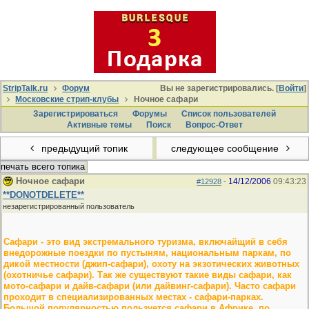
StripTalk.ru
Форум
Вы не зарегистрировались. [
Войти
]
Московские стрип-клубы
Ночное сафари
Зарегистрироваться
Форумы
Список пользователей
Активные темы
Поиcк
Вопрос-Ответ
предыдущий топик
следующее сообщение
печать всего топика
Ночное сафари
14/12/2006
09:43:23
#12928
-
**DONOTDELETE**
незарегистрированный пользователь
Сафари - это вид экстремального туризма, включайщий в себя
внедорожные поездки по пустыням, национальным паркам, по
дикой местности (джип-сафари), охоту на экзотических животных
(охотничье сафари). Так же существуют такие виды сафари, как
мото-сафари и дайв-сафари (или дайвинг-сафари). Часто сафари
проходит в специализированных местах - сафари-парках.
Большой популярностью пользуется сафари в Африке, по