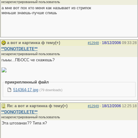
незарегистрированный пользователь
а мне вот пох кто меня как называет из стрипок
меньше знаешь-лучше спишь
а вот и картинка ф тему(+)
18/12/2006
09:33:28
#12948
-
**DONOTDELETE**
незарегистрированный пользователь
гыыы...ПБОСС че скажешь?
прикрепленный файл
514364-17.jpg
(79 downloads)
Re: а вот и картинка ф тему(+)
18/12/2006
12:25:18
#12949
-
**DONOTDELETE**
незарегистрированный пользователь
Эта штозанах?? Типа я?