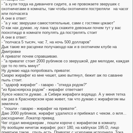
- "а хули тогда на диванчеге сидите, а не провожаете зверушек с
охотничегами в комнаты, там чтобы охотничеги постреляли
на часог
или полчасега
А они в ответ:
- "а у нас зверушки самостоятельные, сами с гостями цокают"
О как нах думаю..ну лана тада скажите девоньки почем тут у вас
поохотиццо в комнате популять да пострелять стоит
А они в ответ:
- "полчаса 5 тысяч, час 7, на ночь 500 долларов"
Дык такие же расценки получаюццо как и в охотничем клубе на
Дмитровке
А приватег почем справшиваю.
- "а приватег стоит 2000 рубликов со зверушкой, две мелодии, каждая
где то по пять минут"
Ну думаю нада попробовать приватег.
Смарю жирафег ко мне чешет, шею вытянул, бежит аж по саванне
пыль стоит.
- "здароф жирафег" - гаварю - "откеда родом?"
"из Красноярска родом" - жирафег ответчает
Хуясе новости думаю...в Сибири жирафеги водяццо. А у меня тетка
как раз в Красноярском крае живет, так что думаю с жирафегом мы
землячги.
- "пошли - гаварю - жирафег на приватег".
Даю 2000 рубликов, жирафег удалилсо и прибежал с чеком..о мля...
расходничег..Локатор превед
Чег отдал менеджерам
, пошли короче с жирафегом в комнату.
Ну вообщем ничетак жирафег, рост 180, на каблуках 195:D, лицо
приятное такое , грудь есть. Приватег с усердием исполнила. Тока