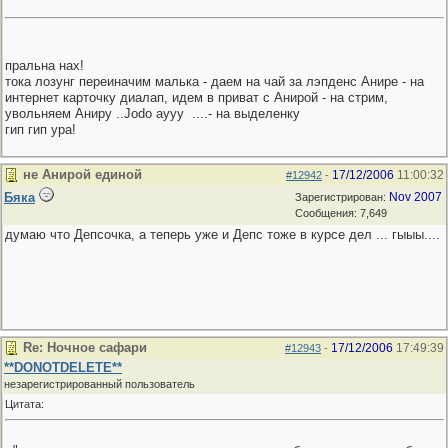
пральна нах!
тока лозунг переиначим малька - даем на чай за лэпденс Анире - на
интернет карточку диалап, идем в приват с Анирой - на стрим,
увольняем Аниру ..Jodo аууу
....- на выделенку
гип гип ура!
не Анирой единой
17/12/2006
11:00:32
#12942
-
Бяка
Nov 2007
Зарегистрирован:
Сообщения: 7,649
думаю что Депсочка, а теперь уже и Депс тоже в курсе дел ... гыыы....
Re: Ночное сафари
17/12/2006
17:49:39
#12943
-
**DONOTDELETE**
незарегистрированный пользователь
Цитата: