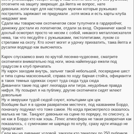
отсегните на защиту зверющег..да йепта не вопрос, нате
девоньки..коли карт для настоящих мужчин которые ружьишко
пострелять заряжают не придумали ..хотя можа и есть карты клуба
невдомег мне
Сдали мы товарисчем охотничегом свои тулупчеги в гардеробчег,
денюжку достали из лопатнегом, отдали за вход. Охранничег какой то
дохлый осмотрел просто че несем с собой, никакого металлоискателя
нема, так что песдуйте с ружьишками, пистолетигами, луком со
стрелами на охоту. Кто хочет могет и удочку прихватить, тама йепта и
русалки водяццо как выяснилось
Кароч спускаемсо вниз по крутой лесенке-чудесенке, сматрите
охотничеги внимательно под ноги, мона найепнуццо ежели под
градусом в клуб причапать
Ну кароч заходим внутрь, зальчег такой небольшой, посередине шест
и типа сцены масюсенькой, справа по ходу барная стойга, официантги
в таких темных одежках снуют туда сюда туда сюда
Диванчеги такие под цвет леопарда или тигра..неудобные правда
нифуя. Ну позырил я на публику, другие охотничеги сидят млеют
довольные
Ну и зверушки тудой сюдой снуют, копытцами цок цок
Вообщем был я в одном развратном местечге, под названием Бордо,
поначалу подумал что тоже самое. Но когда присмотрелсо оказалось
малька не так. Танцуют девоньки на сцене по порядку, по списочгу, а
не как в Бордо кто как хошь..Плюс атмосфера не такая развратная как
показалось, с сумочками не шаряццо по клубу, сразу идти ипаццо не
предлагают.
Сели мы на диванчег угловой, заказли кто текиллку по 250 рубликов,