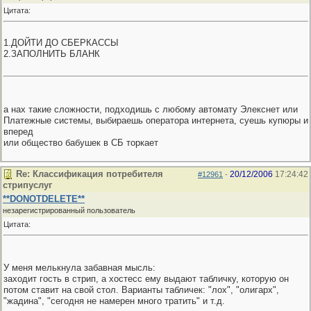
Цитата:
1.ДОЙТИ ДО СБЕРКАССЫ
2.ЗАПОЛНИТЬ БЛАНК
а нах такие сложности, подходишь с любому автомату Элекснет или
Платежные системы, выбираешь оператора интернета, суешь купюры и
вперед
или общество бабушек в СБ торкает
Re: Классификация потребителя
20/12/2006
17:24:42
#12961
-
стрипуслуг
**DONOTDELETE**
незарегистрированный пользователь
Цитата:
У меня мелькнула забавная мысль:
заходит гость в стрип, а хостесс ему выдают табличку, которую он
потом ставит на свой стол. Варианты табличек: "лох", "олигарх",
"жадина", "сегодня не намерен много тратить" и т.д.