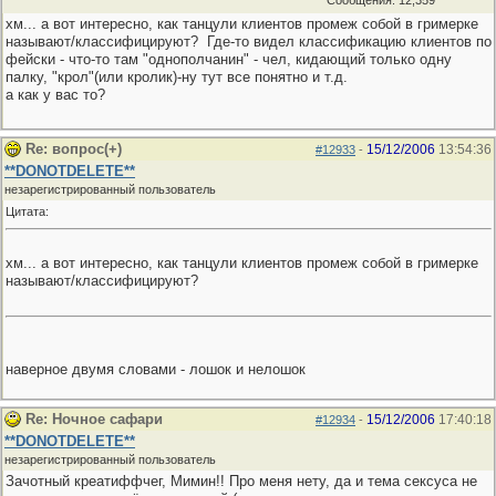
Сообщения: 12,359
хм... а вот интересно, как танцули клиентов промеж собой в гримерке
называют/классифицируют?
Где-то видел классификацию клиентов по
фейски - что-то там "однополчанин" - чел, кидающий только одну
палку, "крол"(или кролик)-ну тут все понятно и т.д.
а как у вас то?
Re: вопрос(+)
15/12/2006
13:54:36
#12933
-
**DONOTDELETE**
незарегистрированный пользователь
Цитата:
хм... а вот интересно, как танцули клиентов промеж собой в гримерке
называют/классифицируют?
наверное двумя словами - лошок и нелошок
Re: Ночное сафари
15/12/2006
17:40:18
#12934
-
**DONOTDELETE**
незарегистрированный пользователь
Зачотный креатиффчег, Мимин!! Про меня нету, да и тема сексуса не