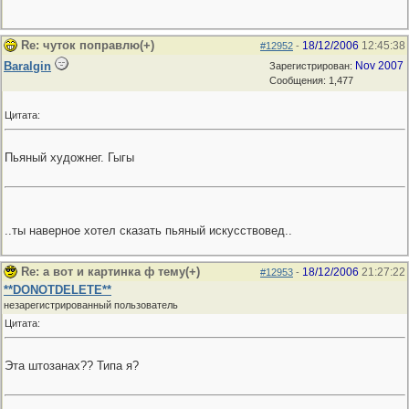
Re: чуток поправлю(+)
18/12/2006
12:45:38
#12952
-
Baralgin
Nov 2007
Зарегистрирован:
Сообщения: 1,477
Цитата:
Пьяный художнег. Гыгы
..ты наверное хотел сказать пьяный искусствовед..
Re: а вот и картинка ф тему(+)
18/12/2006
21:27:22
#12953
-
**DONOTDELETE**
незарегистрированный пользователь
Цитата:
Эта штозанах?? Типа я?