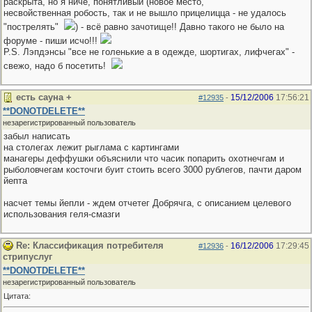
раскрыта, но я ничё, понятливый (новое место,
несвойственная робость, так и не вышло прицелицца - не удалось
"пострелять"
) - всё равно зачотище!! Давно такого не было на
форуме - пиши исчо!!!
P.S. Лэпдэнсы "все не голенькие а в одежде, шортигах, лифчегах" -
свежо, надо б посетить!
есть сауна +
15/12/2006
17:56:21
#12935
-
**DONOTDELETE**
незарегистрированный пользователь
забыл написать
на столегах лежит рыглама с картингами
манагеры деффушки объяснили что часик попарить охотнечгам и
рыболовчегам косточги буит стоить всего 3000 рублегов, пачти даром
йепта
насчет темы йепли - ждем отчетег Добрячга, с описанием целевого
использования геля-смазги
Re: Классификация потребителя
16/12/2006
17:29:45
#12936
-
стрипуслуг
**DONOTDELETE**
незарегистрированный пользователь
Цитата: