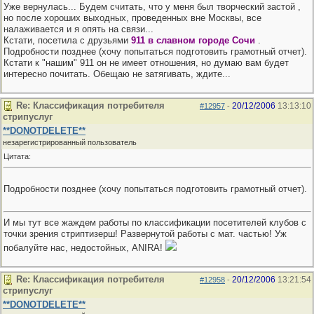
Уже вернулась... Будем считать, что у меня был творческий застой
,
но после хороших выходных, проведенных вне Москвы, все
налаживается и я опять на связи...
Кстати, посетила с друзьями
911 в славном городе Сочи
.
Подробности позднее (хочу попытаться подготовить грамотный отчет).
Кстати к "нашим" 911 он не имеет отношения, но думаю вам будет
интересно почитать. Обещаю не затягивать, ждите...
Re: Классификация потребителя
20/12/2006
13:13:10
#12957
-
стрипуслуг
**DONOTDELETE**
незарегистрированный пользователь
Цитата:
Подробности позднее (хочу попытаться подготовить грамотный отчет).
И мы тут все жаждем работы по классификации посетителей клубов с
точки зрения стриптизерш! Развернутой работы с мат. частью! Уж
побалуйте нас, недостойных, ANIRA!
Re: Классификация потребителя
20/12/2006
13:21:54
#12958
-
стрипуслуг
**DONOTDELETE**