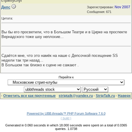
стрипуслуг
Депс
Nov 2007
Зарегистрирован:
Сообщения: 671
Цитата:
Вы бы его просветили, что в Большом Театре и в Цирке на проспекте
Вернадского тоже шоу неплохие...
Сдаётся мне, что это намёк на наше с Депсочкой посещение SS
недели так три назад...
В Большом так близко к сцене не сажают
.
Перейти к
·
Отметить все как прочтенные
striptalk@yandex.ru
·
StripTalk.ru
·
Наверх
Powered by UBB.threads™ PHP Forum Software 7.6.0
( build )
Generated in 0.060 seconds in which 18.000 seconds were spent on a total of 0.0365
queries. 1.0738