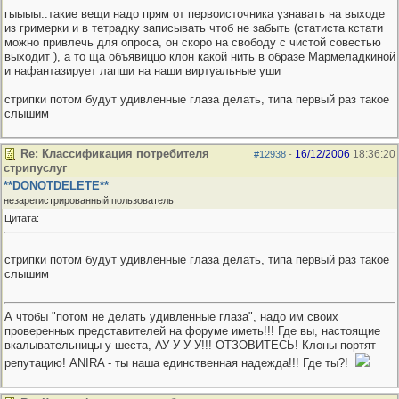
гыыыы..такие вещи надо прям от первоисточника узнавать на выходе
из гримерки и в тетрадку записывать чтоб не забыть (статиста кстати
можно привлечь для опроса, он скоро на свободу с чистой совестью
выходит
), а то ща объявиццо клон какой нить в образе Мармеладкиной
и нафантазирует лапши на наши виртуальные уши
стрипки потом будут удивленные глаза делать, типа первый раз такое
слышим
Re: Классификация потребителя
16/12/2006
18:36:20
#12938
-
стрипуслуг
**DONOTDELETE**
незарегистрированный пользователь
Цитата:
стрипки потом будут удивленные глаза делать, типа первый раз такое
слышим
А чтобы "потом не делать удивленные глаза", надо им своих
проверенных представителей на форуме иметь!!! Где вы, настоящие
вкалывательницы у шеста, АУ-У-У-У!!! ОТЗОВИТЕСЬ! Клоны портят
репутацию! ANIRA - ты наша единственная надежда!!! Где ты?!