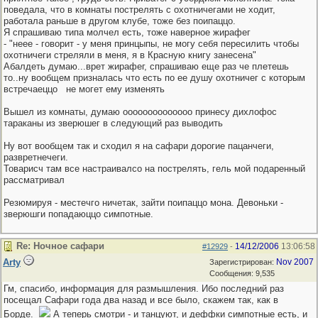
поведала, что в комнаты пострелять с охотничегами не ходит,
работала раньше в другом клубе, тоже без поипаццо.
Я спрашиваю типа молчел есть, тоже наверное жирафег
- "неее - говорит - у меня принцыпы, не могу себя пересилить чтобы
охотничеги стреляли в меня, я в Красную книгу занесена"
Абалдеть думаю...врет жирафег, спрашиваю еще раз че плетешь
то..ну вообщем призналась что есть по ее душу охотничег с которым
встречаеццо
не могет ему изменять
Вышел из комнаты, думаю оооооооооооооо принесу дихлофос
тараканы из зверюшег в следующий раз выводить
Ну вот вообщем так и сходил я на сафари дорогие пацанчеги,
развретнечеги.
Товарисч там все настраивалсо на пострелять, гель мой подаренный
рассматривал
Резюмируя - местечго ничетак, зайти поипаццо мона. Девоньки -
зверюшги попадаюццо симпотные.
Re: Ночное сафари
14/12/2006
13:06:58
#12929
-
Arty
Nov 2007
Зарегистрирован:
Сообщения: 9,535
Гм, спасибо, информация для размышления. Ибо последний раз
посещал Сафари года два назад и все было, скажем так, как в
Борде.
А теперь смотри - и танцуют, и деффки симпотные есть, и