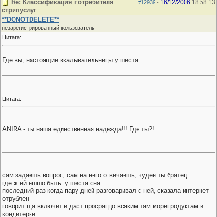
Re: Классификация потребителя
16/12/2006
18:58:13
#12939
-
стрипуслуг
**DONOTDELETE**
незарегистрированный пользователь
Цитата:
Где вы, настоящие вкалывательницы у шеста
Цитата:
ANIRA - ты наша единственная надежда!!! Где ты?!
сам задаешь вопрос, сам на него отвечаешь, чуден ты братец
где ж ей ешшо быть, у шеста она
последний раз когда пару дней разговаривал с ней, сказала интернет
отрублен
говорит ща включит и даст просраццо всяким там морепродуктам и
кондитерке