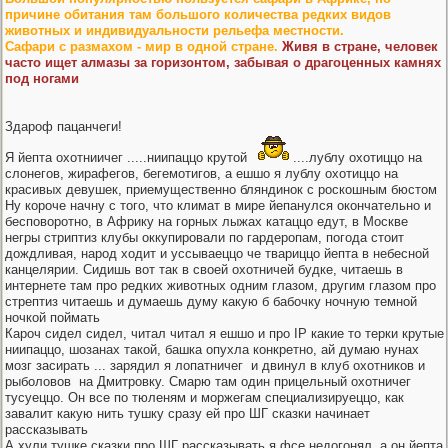
причине обитания там большого количества редких видов
животных и индивидуальности рельефа местности.
Сафари с размахом - мир в одной стране.
Живя в стране, человек
часто ищет алмазы за горизонтом, забывая о драгоценных камнях
под ногами
Здароф пацанчеги!
Я йепта охотниичег .....ниипаццо крутой
....лублу охотиццо на
слонегов, жирафегов, бегемотигов, а ешшо я лублу охотиццо на
красивых девушек, приемущественно бляндинок с роскошным бюстом
Ну короче начну с того, что климат в мире йепанулся окончательно и
бесповоротно, в Африку на горных лыжах катаццо едут, в Москве
негры стриптиз клубы оккупировали по гардеропам, погода стоит
дождливая, народ ходит и уссываеццо че твариццо йепта в небесной
канцелярии. Сидишь вот так в своей охотничей будке, читаешь в
интернете там про редких животных одним глазом, другим глазом про
стрептиз читаешь и думаешь думу какую б бабочку ночную темной
ночкой поймать
Кароч сидел сидел, читал читал я ешшо и про IP какие то терки крутые
ниипаццо, шозанах такой, башка опухла конкретно, ай думаю нунах
мозг засирать
... зарядил я лопатничег
и двинул в клуб охотников и
рыболовов
на Дмитровку. Смарю там один прицельный охотничег
тусуеццо. Он все по тюленям и моржегам специализируеццо, как
завалит какую нить тушку сразу ей про ШГ сказки начинает
рассказывать
А хули тушке сказки про ШГ рассказывать я фсе недогонял, а он йепта