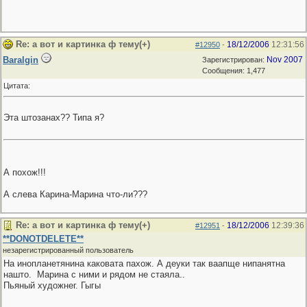
Re: а вот и картинка ф тему(+)
18/12/2006
12:31:56
#12950
-
Baralgin
Nov 2007
Зарегистрирован:
Сообщения: 1,477
Цитата:
Эта штозанах?? Типа я?
А похож!!!
А слева Карина-Марина что-ли???
Re: а вот и картинка ф тему(+)
18/12/2006
12:39:36
#12951
-
**DONOTDELETE**
незарегистрированный пользователь
На инопланетянина каковата пахож. А деуки так ваапще нипанятна
нашто.
Марина с ними и рядом не стаяла..
Пьяный художнег. Гыгы