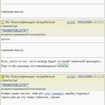
хорошая мысль
Re: Классификация потребителя
20/12/2006
18:53:51
#12962
-
стрипуслуг
**DONOTDELETE**
незарегистрированный пользователь
Цитата:
хорошая мысль
Коту_скоту-то что - он-то всегда будет со своей табличкой приходить...
Ему-то без разницы эти нововведенья!
Re: Классификация потребителя
20/12/2006
20:11:28
#12963
-
стрипуслуг
**DONOTDELETE**
незарегистрированный пользователь
Анира скажи честно, тебе вот
этот товарисч
идейку подкинул
терли уже на эту темку табличек, свечек