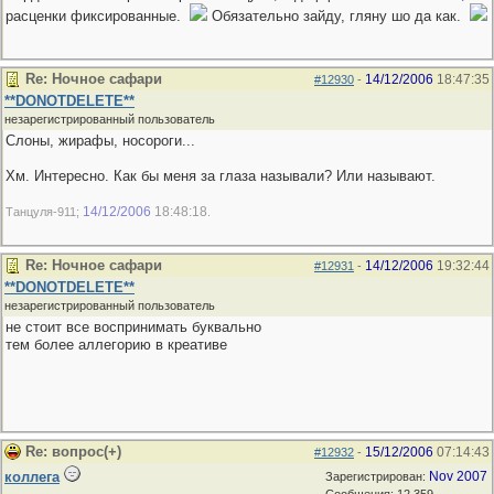
расценки фиксированные.
Обязательно зайду, гляну шо да как.
Re: Ночное сафари
14/12/2006
18:47:35
#12930
-
**DONOTDELETE**
незарегистрированный пользователь
Слоны, жирафы, носороги...
Хм. Интересно. Как бы меня за глаза называли? Или называют.
14/12/2006
18:48:18
Танцуля-911;
.
Re: Ночное сафари
14/12/2006
19:32:44
#12931
-
**DONOTDELETE**
незарегистрированный пользователь
не стоит все воспринимать буквально
тем более аллегорию в креативе
Re: вопрос(+)
15/12/2006
07:14:43
#12932
-
коллега
Nov 2007
Зарегистрирован: