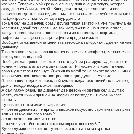
кто чаег. Товарисч мой сразу обезьянку прибабацал такую, которая
откуда то из Азии далекой
Заводная такая, веселенькая..я все
вспоминал где то я яее видел...ааа ..точно она же в клубе охотничегов
на Дмитровке с подносом шур шур делала
Тока я сел на диванчег, сразу другая такая азиаточка мне прыгнула на
коленки и давай танцевать, да так импульсивно шо я аж абалдел,
танцуют надо признать все не голенькие а в одежде, шортигах,
лифчегах. На сцене правда лифчеги вроде снимали.
Вообщем отлжпденсила меня эта зверюшка заморская
, дал ей на чаег
денюшку.
Тока отошла, смарю караванчег из слонегов, жирафегов, бегемотегов
потянулсо на водопой..
Вообщем лэп-денсят ничетак, на сто рублей реагируют адекватно, в
комнату предлагала тока одна пройти. Ну глядел я глядел, думаю
пора мушкетегем пальнут. Обезьянка чегой то не захотела чтобы мы с
товарисчем охотничегом постреляли в два дула...
Ну я их
благославил тада и из походной сумки выдал охотничий гель смазку,
дык в походе всегда может пригодиццо
А сам гляжу рядом на диванчег две девоньки одетые сели, думаю
йепта, охотничихи пришли на зверюшег поглядеть
и охотничегов
склеить.
Ну накатил я теккилки и гавраю им:
- "превед девоньки, че пришли высокое искусство стриптиза позырить
али на зверюшег посмареть?"
а они глаза выкатили и в ответ:
- "ты че чувак..йепта.мы же менеджеры этоого клуба"
Хуясе думаю новости, вот у меня осечга вышла конкретная
Я гаварю им: