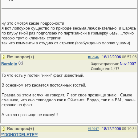
ну это смотря какие подробности
я вот лопоухое существо по природе весьма любознательно
и шарясь
по клубу иной раз подползаю по партизански в гримерку базы....точно
говорю трут о клиентах стрипки
так что комменты в студию от стрипок (возбужденно хлопая ушами)
Re: вопрос(+)
18/12/2006
08:57:06
#12946
-
Baralgin
Nov 2007
Зарегистрирован:
Сообщения: 1,477
То что есть у гостей "ники" факт известный.
В основном это касается постоянных гостей.
Правда об этом вслух не говорят. Я вот своё прозвище знаю.
Самое
смешное, что оно совпадало как в Ой-ля-ля, Бордо, так и в БМ., очень
странно но факт!
А что за прозвище не скажу!!!
Re: вопрос(+)
18/12/2006
09:10:34
#12947
-
**DONOTDELETE**