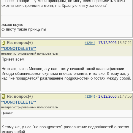
- "неее - говорит - у меня принцыпы, не могу себя пересилить чтобы
охотничеги стреляли в меня, я в Красную книгу занесена"
жжош ццуко
ф писту такие принцыпы
Re: вопрос(+)
17/12/2006
18:57:21
#12944
-
**DONOTDELETE**
незарегистрированный пользователь
Привет всем.
Не знаю, как в Москве, а у нас - нету никакой такой классификации.
Иногда обмениваемся скупыми впечатлениями, и только. К тому же, у
нас "не поощряется" разглашение подробностей о гостях между собой.
Re: вопрос(+)
17/12/2006
21:47:55
#12945
-
**DONOTDELETE**
незарегистрированный пользователь
Цитата:
К тому же, у нас "не поощряется" разглашение подробностей о гостях
между собой.