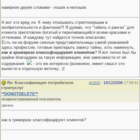
наверное двумя словами - лошок и нелошок
А вот это вряд ли. К чему отказывать стриптизершам в
изобретательности и фантазии?! Я думаю, что "табель о рангах" для
клиента приготовлен богатый и переливающийся всеми красками и
оттенками. И каждому тут найдется точное описалово.
Есть ли на форуме смелые представительницы самой уважаемой
здесь профессии, готовые приоткрыть завесу тайны, хоть намекнуть,
как в гримерках классифицируют клиентов
? Я вот лично был бы
крайне благодарен за такую информацию, вне зависимости от её
содержания
- это же интересно (возможно, имеет смысл это
вынести в отдельную веточку...)!
Re: Классификация потребителя
16/12/2006
17:56:41
#12937
-
стрипуслуг
**DONOTDELETE**
незарегистрированный пользователь
Цитата:
как в гримерках классифицируют клиентов?