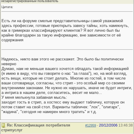
незарегистрированный пользователь
Цитата:
Есть ли на форуме смелые представительницы самой уважаемой
здесь профессии, готовые приоткрыть завесу тайны, хоть намекнуть,
как в гримерках классифицируют клиентов? Я вот лично был бы
крайне благодарен за такую информацию, вне зависимости от её
содержания
Надеюсь, никто вам этого не расскажет. Это было бы политически
неверно
Думаю, нам не меньше вашего хочется обладать такой информацией
(я имею в виду, что вы говорите о нас "за глаза"), но, на мой взгляд,
есть вещи, которые не стоит делать. Многие из гостей, в том числе
ваши сотоварищи, согласны, что стрип - это особый мир со своими
внутрениими законами. Не нужно их нарушать, иначе не будет интриги,
а интрига в нашем деле, согласитесь, весит не мало...
У меня мелькнула забавная мысль:
заходит гость в стрип, а хостесс ему выдают табличку, которую он
потом ставит на свой стол. Варианты табличек: "лох", "олигарх",
"жадина", "сегодня не намерен много тратить" и т.д.
Re: Классификация потребителя
20/12/2006
13:46:38
#12959
-
стрипуслуг