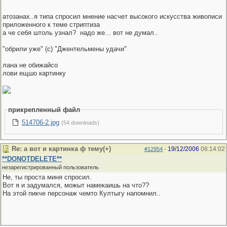
атозанах..я типа спросил мнение насчет высокого искусства живописи
приложенного к теме стриптиза
а че себя штоль узнал?
надо же... вот не думал..
"обрили уже" (с) "Джентельмены удачи"
лана не обижайсо
лови ещшо картинку
прикрепленный файл
514706-2.jpg
(54 downloads)
Re: а вот и картинка ф тему(+)
19/12/2006
08:14:02
#12954
-
**DONOTDELETE**
незарегистрированный пользователь
Не, ты проста миня спросил.
Вот я и задумался, можыт намекаишь на что??
На этой пикче персонаж чемто Култыгу напомнил..