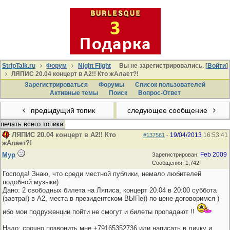
StripTalk.ru
Форум
Night Flight
Вы не зарегистрировались. [
Войти
]
ЛЯПИС 20.04 концерт в А2!! Кто жАлает?!
Зарегистрироваться
Форумы
Список пользователей
Активные темы
Поиcк
Вопрос-Ответ
предыдущий топик
следующее сообщение
печать всего топика
ЛЯПИС 20.04 концерт в А2!! Кто
19/04/2013
16:53:41
#137561
-
жАлает?!
Мур
Feb 2009
Зарегистрирован:
Сообщения: 1,742
Господа! Знаю, что среди местной публики, немало любителей
подобной музыки)
Дано: 2 свободных билета на Ляписа, концерт 20.04 в 20:00 суббота
(завтра!) в А2, места в президентском ВЫПе)) по цене-договоримся )
ибо мои подруженции пойти не смогут и билеты пропадают !!
Надо: срочно позвонить мне +79165352736 или написать в личку и