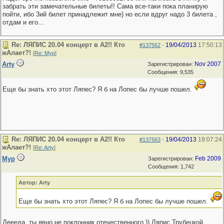
забрать эти замечательные билеты!! Сама все-таки пока планирую
пойти, ибо 3ий билет принадлежит мне) но если вдруг надо 3 билета ,
отдам и его...
Re: ЛЯПИС 20.04 концерт в А2!! Кто
19/04/2013
17:50:13
#137562
-
жАлает?!
[
Re: Мур
]
Arty
Nov 2007
Зарегистрирован:
Сообщения: 9,535
Еще бы знать хто этот Ляпес? Я б на Лопес бы лучше пошел.
Re: ЛЯПИС 20.04 концерт в А2!! Кто
19/04/2013
19:07:24
#137563
-
жАлает?!
[
Re: Arty
]
Мур
Feb 2009
Зарегистрирован:
Сообщения: 1,742
Автор: Arty
Еще бы знать хто этот Ляпес? Я б на Лопес бы лучше пошел.
Деееда, ты явно не поклонник отечественного )) Ляпис Трубецкой,