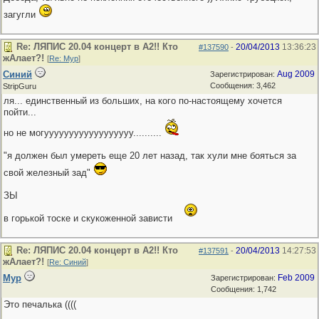
загугли
Re: ЛЯПИС 20.04 концерт в А2!! Кто
20/04/2013
13:36:23
#137590
-
жАлает?!
[
Re: Мур
]
Синий
Aug 2009
Зарегистрирован:
Сообщения: 3,462
StripGuru
ля... единственный из больших, на кого по-настоящему хочется
пойти...
но не могуууууууууууууууууу..........
"я должен был умереть еще 20 лет назад, так хули мне бояться за
свой железный зад"
ЗЫ
в горькой тоске и скукоженной зависти
Re: ЛЯПИС 20.04 концерт в А2!! Кто
20/04/2013
14:27:53
#137591
-
жАлает?!
[
Re: Синий
]
Мур
Feb 2009
Зарегистрирован:
Сообщения: 1,742
Это печалька ((((