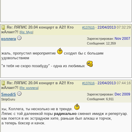
Re: ЛЯПИС 20.04 концерт в А2!! Кто
22/04/2013
07:32:29
#137615
-
жАлает?!
[
Re: Мур
]
коллега
Nov 2007
Зарегистрирован:
Сообщения: 12,359
жаль, пропустил мероприятие
сходил бы с большим
удовольствием
"я тебя не скоро позабуду" - одна из любимых
Re: ЛЯПИС 20.04 концерт в А2!! Кто
22/04/2013
07:44:16
#137616
-
жАлает?!
[
Re: коллега
]
SmodiS
Dec 2009
Зарегистрирован:
Сообщения: 6,911
StripGuru
хы, Коллега, ты несколько не в тренде.
Ляпис с той далееекой поры
радикально
сменил имидж и репертуар.
как поется в их эстрадном хите, раньше был алкаш и торчок,
а теперь боксер и качок.