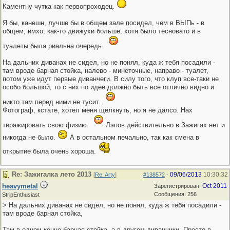
Каментну чутка как первопроходец.
Я бы, канешн, лучше бы в общем зале посидел, чем в ВЫПь - в
общем, имхо, как-то движухи больше, хотя было тесновато и в
туалеты была риальна очередь.
На дальних диванах не сидел, но не понял, куда ж тебя посадили -
там вроде барная стойка, налево - минеточные, направо - туалет,
потом уже идут первые диванчеги. В силу того, что клуп все-таки не
особо большой, то с них по идее должно быть все отлично видно и
никто там перед ними не тусит.
Фотограф, кстате, хотел меня щелкнуть, но я не далсо. Нах
тиражировать свою физию.
Лэпов действительно в Зажигах нет и
никогда не было.
А в остальном печально, так как смена в
открытие была очень хороша.
Re: Зажигалка лето 2013
09/06/2013
10:30:32
[
Re: Arty
]
#138572
-
heavymetal
Oct 2011
Зарегистрирован:
Сообщения: 256
StripEnthusiast
> На дальних диванах не сидел, но не понял, куда ж тебя посадили -
там вроде барная стойка,
Там в одном конце барная стойка, а в другом диванчики. Просто в