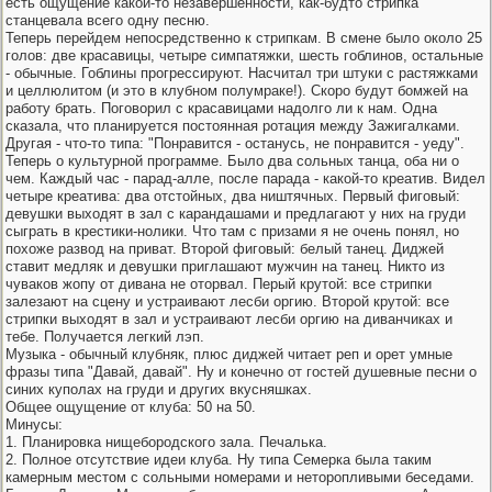
есть ощущение какой-то незавершенности, как-будто стрипка
станцевала всего одну песню.
Теперь перейдем непосредственно к стрипкам. В смене было около 25
голов: две красавицы, четыре симпатяжки, шесть гоблинов, остальные
- обычные. Гоблины прогрессируют. Насчитал три штуки с растяжками
и целлюлитом (и это в клубном полумраке!). Скоро будут бомжей на
работу брать. Поговорил с красавицами надолго ли к нам. Одна
сказала, что планируется постоянная ротация между Зажигалками.
Другая - что-то типа: "Понравится - останусь, не понравится - уеду".
Теперь о культурной программе. Было два сольных танца, оба ни о
чем. Каждый час - парад-алле, после парада - какой-то креатив. Видел
четыре креатива: два отстойных, два ништячных. Первый фиговый:
девушки выходят в зал с карандашами и предлагают у них на груди
сыграть в крестики-нолики. Что там с призами я не очень понял, но
похоже развод на приват. Второй фиговый: белый танец. Диджей
ставит медляк и девушки приглашают мужчин на танец. Никто из
чуваков жопу от дивана не оторвал. Перый крутой: все стрипки
залезают на сцену и устраивают лесби оргию. Второй крутой: все
стрипки выходят в зал и устраивают лесби оргию на диванчиках и
тебе. Получается легкий лэп.
Музыка - обычный клубняк, плюс диджей читает реп и орет умные
фразы типа "Давай, давай". Ну и конечно от гостей душевные песни о
синих куполах на груди и других вкусняшках.
Общее ощущение от клуба: 50 на 50.
Минусы:
1. Планировка нищебородского зала. Печалька.
2. Полное отсутствие идеи клуба. Ну типа Семерка была таким
камерным местом с сольными номерами и неторопливыми беседами.