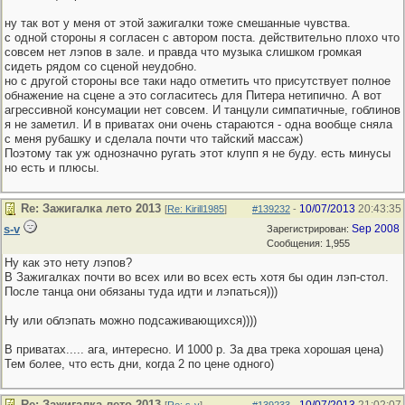
ну так вот у меня от этой зажигалки тоже смешанные чувства.
с одной стороны я согласен с автором поста. действительно плохо что
совсем нет лэпов в зале. и правда что музыка слишком громкая
сидеть рядом со сценой неудобно.
но с другой стороны все таки надо отметить что присутствует полное
обнажение на сцене а это согласитесь для Питера нетипично. А вот
агрессивной консумации нет совсем. И танцули симпатичные, гоблинов
я не заметил. И в приватах они очень стараются - одна вообще сняла
с меня рубашку и сделала почти что тайский массаж)
Поэтому так уж однозначно ругать этот клупп я не буду. есть минусы
но есть и плюсы.
Re: Зажигалка лето 2013
10/07/2013
20:43:35
[
Re: Kirill1985
]
#139232
-
s-v
Sep 2008
Зарегистрирован:
Сообщения: 1,955
Ну как это нету лэпов?
В Зажигалках почти во всех или во всех есть хотя бы один лэп-стол.
После танца они обязаны туда идти и лэпаться)))
Ну или облэпать можно подсаживающихся))))
В приватах..... ага, интересно. И 1000 р. За два трека хорошая цена)
Тем более, что есть дни, когда 2 по цене одного)
Re: Зажигалка лето 2013