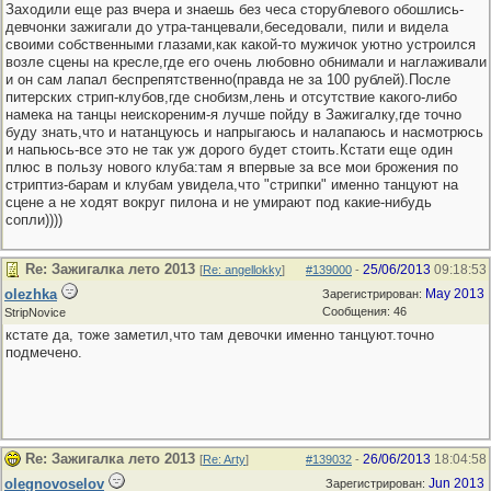
Заходили еще раз вчера и знаешь без чеса сторублевого обошлись-
девчонки зажигали до утра-танцевали,беседовали, пили и видела
своими собственными глазами,как какой-то мужичок уютно устроился
возле сцены на кресле,где его очень любовно обнимали и наглаживали
и он сам лапал беспрепятственно(правда не за 100 рублей).После
питерских стрип-клубов,где снобизм,лень и отсутствие какого-либо
намека на танцы неискореним-я лучше пойду в Зажигалку,где точно
буду знать,что и натанцуюсь и напрыгаюсь и налапаюсь и насмотрюсь
и напьюсь-все это не так уж дорого будет стоить.Кстати еще один
плюс в пользу нового клуба:там я впервые за все мои брожения по
стриптиз-барам и клубам увидела,что "стрипки" именно танцуют на
сцене а не ходят вокруг пилона и не умирают под какие-нибудь
сопли))))
Re: Зажигалка лето 2013
25/06/2013
09:18:53
[
Re: angellokky
]
#139000
-
olezhka
May 2013
Зарегистрирован:
Сообщения: 46
StripNovice
кстате да, тоже заметил,что там девочки именно танцуют.точно
подмечено.
Re: Зажигалка лето 2013
26/06/2013
18:04:58
[
Re: Arty
]
#139032
-
olegnovoselov
Jun 2013
Зарегистрирован: