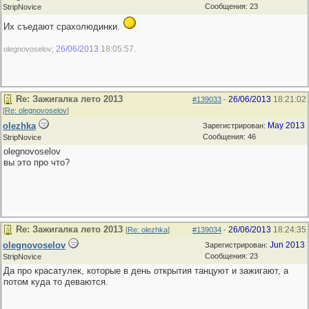
Сообщения: 23
StripNovice
Их съедают срахолюдинки.
26/06/2013
18:05:57
olegnovoselov;
.
Re: Зажигалка лето 2013
26/06/2013
18:21:02
#139033
-
[
Re: olegnovoselov
]
olezhka
May 2013
Зарегистрирован:
Сообщения: 46
StripNovice
olegnovoselov
вы это про что?
Re: Зажигалка лето 2013
26/06/2013
18:24:35
[
Re: olezhka
]
#139034
-
olegnovoselov
Jun 2013
Зарегистрирован:
Сообщения: 23
StripNovice
Да про красатулек, которые в день открытия танцуют и зажигают, а
потом куда то деваются.