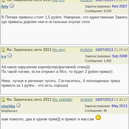
10/07/2013
21:02:07
[
Re: s-v
]
#139233
-
Arty
Nov 2007
Зарегистрирован:
Сообщения: 9,535
В Питере приваты стоят 1,5 рубля. Наверное, это единственная Зажига
где приваты дороже чем в остальных клупах сети.
Re: Зажигалка лето 2013
10/07/2013
21:20:43
[
Re: Arty
]
#139234
-
s-v
Sep 2008
Зарегистрирован:
Сообщения: 1,955
Ай какое нарушение корпо(копро)ративной этики)))
По такой логике, если откроют в Мск, то будет 2 рубля приват)
Неее, лучше в регионах тусить. Согласитесь, 4 полноценных трека
привата за 1 рубль - это есть хорошо)
Re: Зажигалка лето 2013
18/07/2013
14:30:17
[
Re: Kirill1985
]
#139430
-
olezhka
May 2013
Зарегистрирован:
Сообщения: 46
StripNovice
вам повезло, два в одном прям))) и приват и массаж