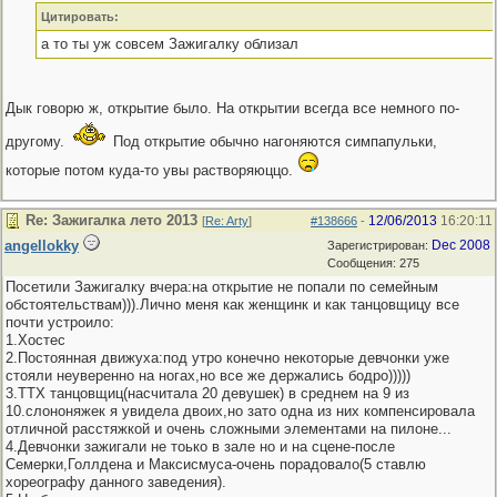
Цитировать:
а то ты уж совсем Зажигалку облизал
Дык говорю ж, открытие было. На открытии всегда все немного по-
другому.
Под открытие обычно нагоняются симпапульки,
которые потом куда-то увы растворяюццо.
Re: Зажигалка лето 2013
12/06/2013
16:20:11
[
Re: Arty
]
#138666
-
angellokky
Dec 2008
Зарегистрирован:
Сообщения: 275
Посетили Зажигалку вчера:на открытие не попали по семейным
обстоятельствам))).Лично меня как женщинк и как танцовщицу все
почти устроило:
1.Хостес
2.Постоянная движуха:под утро конечно некоторые девчонки уже
стояли неуверенно на ногах,но все же держались бодро)))))
3.ТТХ танцовщиц(насчитала 20 девушек) в среднем на 9 из
10.слононяжек я увидела двоих,но зато одна из них компенсировала
отличной расстяжкой и очень сложными элементами на пилоне...
4.Девчонки зажигали не тоько в зале но и на сцене-после
Семерки,Голлдена и Максисмуса-очень порадовало(5 ставлю
хореографу данного заведения).