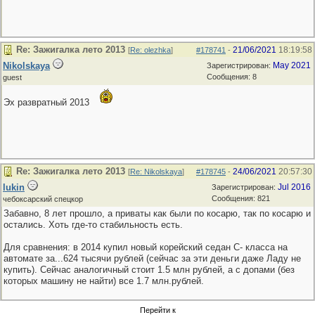
Re: Зажигалка лето 2013
21/06/2021
18:19:58
[
Re: olezhka
]
#178741
-
Nikolskaya
May 2021
Зарегистрирован:
Сообщения: 8
guest
Эх развратный 2013
Re: Зажигалка лето 2013
24/06/2021
20:57:30
[
Re: Nikolskaya
]
#178745
-
lukin
Jul 2016
Зарегистрирован:
Сообщения: 821
чебоксарский спецкор
Забавно, 8 лет прошло, а приваты как были по косарю, так по косарю и
остались. Хоть где-то стабильность есть.
Для сравнения: в 2014 купил новый корейский седан С- класса на
автомате за...624 тысячи рублей (сейчас за эти деньги даже Ладу не
купить). Сейчас аналогичный стоит 1.5 млн рублей, а с допами (без
которых машину не найти) все 1.7 млн.рублей.
Перейти к