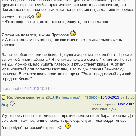
других питерских клубах практически все места равнозначные, а в
Зажигалке есть пара сочных мест напротив сцены, а дальше все хуже
и хуже. Попробуй
> Фотограф, кстате, хотел меня щелкнуть, но я не далсо.
Я тоже не повелся, я ж не Прохоров
> А в остальном печально, так как смена в открытие была очень
хороша.
Да не, особой печали не было. Девушки хорошие, не злобные. Просто
зачем гоблинов набирать? Я понимаю когда в смене 4 стрипки. Но тут
же 25. Можно смело убрать пятерых и клуб станет краше. А отчет
мрачноватый для полноты картины, а то ты уж совсем Зажигалку
облизал. Вас москвичей почитаешь, прям: "Этот город самый лучший
город на Земле".
09/06/2013
10:31:20
heavymetal;
.
Re: Зажигалка лето 2013
10/06/2013
17:13:00
[
Re: heavymetal
]
#138600
-
Arty
Nov 2007
Зарегистрирован:
Сообщения: 9,535
Угу, теперь понял, что диваны с противоположной от бара стороны. Да,
согласен, там постоянно народ туда-сюда снует. Тока когда теперь
"попробую" питерский стрип - ХЗ.