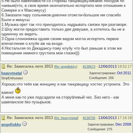
5.Не было навязчивости со стороны танцовщиц-никаких походов по
чаевым(что, в свое время окончательно испортило мое отношение к
Семерке и к Максимусу)
6.Заказали пару сольников-девочки отожгли-большое им спасибо
Были и минусы:
1.Музыка орет так что приходилось надрывать связки при разговоре.
2.Шоу могли предоставить только две девушки, а хотелось бы не в
одиночку их видеть.
3.Одна слононяжка одним своим видом могла испортить первое
впечатление о клубе аж на входе.
4.Ностальгия по Декадансу-тому клубу что был раньше в этом же
помещении немного грустила мои глазки)))
Re: Зажигалка лето 2013
12/06/2013
19:52:17
[
Re: angellokky
]
#138673
-
heavymetal
Oct 2011
Зарегистрирован:
Сообщения: 256
StripEnthusiast
Хорошо,что тебя как женщину и как танцовщицу хостес устроила. Это
важно!
А меня как-то уже подсадили на сторублевый чес. Без него - как
шампанское без пузырьков.
Re: Зажигалка лето 2013
13/06/2013
17:16:18
[
Re: heavymetal
]
#138705
-
angellokky
Dec 2008
Зарегистрирован:
Сообщения: 275