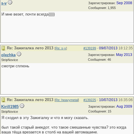
s-v
Sep 2008
Зарегистрирован:
Сообщения: 1,955
И мне везет, почти всегда)))))
Re: Зажигалка лето 2013
09/07/2013
18:12:35
[
Re: s-v
]
#139199
-
olezhka
May 2013
Зарегистрирован:
Сообщения: 46
StripNovice
смотри сплюнь
Re: Зажигалка лето 2013
10/07/2013
16:35:06
[
Re: heavymetal
]
#139225
-
Kirill1985
Aug 2009
Зарегистрирован:
Сообщения: 15
StripNovice
Я сходил в эту Зажигалку и что я могу сказать.
был такой старый анекдот. что такое смешанные чувства? это когда
ваша тёща врезается в столб на вашей автомашине.