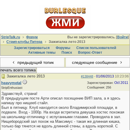
StripTalk.ru
Форум
Вы не зарегистрировались. [
Войти
]
Стрип-клубы Питера
Зажигалка лето 2013
Зарегистрироваться
Форумы
Список пользователей
Активные темы
Поиcк
Вопрос-Ответ
предыдущий топик
следующее сообщение
печать всего топика
Зажигалка лето 2013
01/06/2013
10:23:06
#138448
-
heavymetal
Oct 2011
Зарегистрирован:
Сообщения: 256
StripEnthusiast
Здравствуй, страна!
В предыдущем посте Арти описал посещение ВИП зала, а я здесь
напишу про нищееб стайл.
Был в пятницу. Клуб находится около Владимирской площади, в
подвале. Вход - 1000р. На входе встретила девушка хостес похожая
на школьницу-отличницу с испуганными глазами. Проводила в зал.
Нищебородский зал похож на Максимус - такая же длинная кишка,
только бар тянется не вдоль длинной стены, а вдоль короткой. С