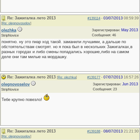
Re: Зажигалка лето 2013
03/07/2013
08:59:39
#139114
-
[
Re: olegnovoselov
]
olezhka
May 2013
Зарегистрирован:
Сообщения: 46
StripNovice
понятно. ну это пиар ход такой. заманили лучшими, а дальше по
обстоятельствам смотрят. но я пока был в нескольких Зажигалках,в
разных городах и либо смены попадались хорошие,либо на самом
деле они там милые на мордашку.
Re: Зажигалка лето 2013
07/07/2013
16:57:26
[
Re: olezhka
]
#139177
-
olegnovoselov
Jun 2013
Зарегистрирован:
Сообщения: 23
StripNovice
Тебе крупно повезло!
Re: Зажигалка лето 2013
08/07/2013
21:21:30
#139188
-
[
Re: olegnovoselov
]