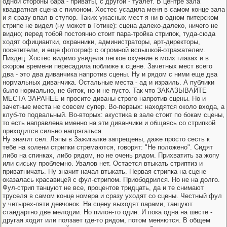
одной стороны бара - приваты, с другой - туалет. В центре зала
квадратная сцена с пилоном. Хостес усадила меня в самом конце зала
и я сразу впал в ступор. Таких ужасных мест я ни в одном питерском
стрипе не видел (ну может в Готике): сцена далеко-далеко, ничего не
видно; перед тобой постоянно стоит пара-тройка стрипок, туда-сюда
ходят официантки, охранники, администраторы, арт-директоры,
посетители, и еще фотограф с огромной вспышкой-отражателем.
Пиздец. Хостес видимо увидела легкое охуение в моих глазах и в
скором времени пересадила поближе к сцене. Зачетных мест всего
два - это два диванчика напротив сцены. Ну и рядом с ними еще два
нормальных диванчика. Остальные места - ад и израиль. А публики
было нормально, не биток, но и не пусто. Так что ЗАКАЗЫВАЙТЕ
МЕСТА ЗАРАНЕЕ и просите диваны строго напротив сцены. Но и
зачетные места не совсем супер. Во-первых: находятся около входа, а
клуб-то подвальный. Во-вторых: акустика в зале стоит по бокам сцены,
то есть направлена именно на эти диванчики и общаясь со стрипкой
приходится сильно напрягаться.
Ну значит сел. Лэпы в Зажигалке запрещены, даже просто сесть к
тебе на колени стрипки стремаются, говорят: "Не положено". Сидят
либо на спинках, либо рядом, но не очень рядом. Прихватить за жопу
или сиську проблемно. Увалов нет. Остается втыкать стриптиз и
приватничать. Ну значит начал втыкать. Первая стрипка на сцене
оказалась красавицей с фул-стрипом. Приободрился. Но не на долго.
Фул-стрип танцуют не все, процентов тридцать, да и те снимают
труселя в самом конце номера и сразу уходят со сцены. Честный фул
у четырех-пяти девчонок. На сцену выходят парами, танцуют
стандартно две мелодии. Но пилон-то один. И пока одна на шесте -
другая ходит или ползает где-то рядом, потом меняются. В общем