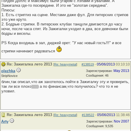
Голден Доллс и Максимус были угаром с лэпами и увалами. А
Зажигалка где-то посередине. И это не "золотая середина".
Плюсы:
1. Есть стриптиз на сцене. Местами даже фул. Для питерских стрипов
это уже круто.
2. Бодрые стрипки. В питерских клубах танцули двигаются до часу
ночи, после часа спят. Из Зажигалки уходил в два, все девчонки были
бодры и веселы.
PS Когда входишь в зал, диджей орет: "У нас новый гость!!!" и все
стрипки начинают радоваться
Re: Зажигалка лето 2013
05/06/2013
03:10:10
[
Re: heavymetal
]
#138519
-
olezhka
May 2013
Зарегистрирован:
Сообщения: 46
StripNovice
блин,так описал,что аж захотелось пойти в Зажигалку эту и проверить,
так ли все плохо)))))) а по финансам,что получилось? что то я не
уловил.
Re: Зажигалка лето 2013
05/06/2013
11:38:46
[
Re: heavymetal
]
#138522
-
Arty
Nov 2007
Зарегистрирован:
Сообщения: 9,535