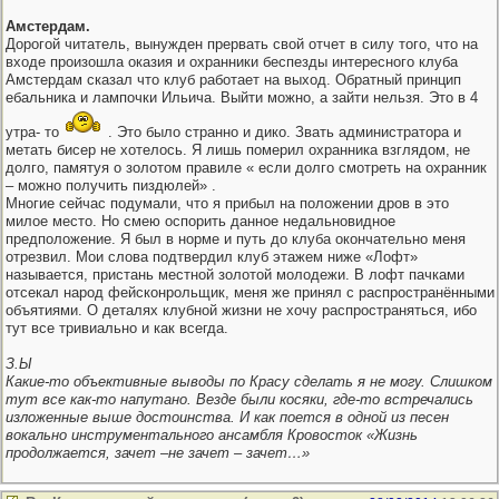
Амстердам.
Дорогой читатель, вынужден прервать свой отчет в силу того, что на
входе произошла оказия и охранники беспезды интересного клуба
Амстердам сказал что клуб работает на выход. Обратный принцип
ебальника и лампочки Ильича. Выйти можно, а зайти нельзя. Это в 4
утра- то
. Это было странно и дико. Звать администратора и
метать бисер не хотелось. Я лишь померил охранника взглядом, не
долго, памятуя о золотом правиле « если долго смотреть на охранник
– можно получить пиздюлей» .
Многие сейчас подумали, что я прибыл на положении дров в это
милое место. Но смею оспорить данное недальновидное
предположение. Я был в норме и путь до клуба окончательно меня
отрезвил. Мои слова подтвердил клуб этажем ниже «Лофт»
называется, пристань местной золотой молодежи. В лофт пачками
отсекал народ фейсконрольщик, меня же принял с распространёнными
объятиями. О деталях клубной жизни не хочу распространяться, ибо
тут все тривиально и как всегда.
З.Ы
Какие-то объективные выводы по Красу сделать я не могу. Слишком
тут все как-то напутано. Везде были косяки, где-то встречались
изложенные выше достоинства. И как поется в одной из песен
вокально инструментального ансамбля Кровосток «Жизнь
продолжается, зачет –не зачет – зачет…»