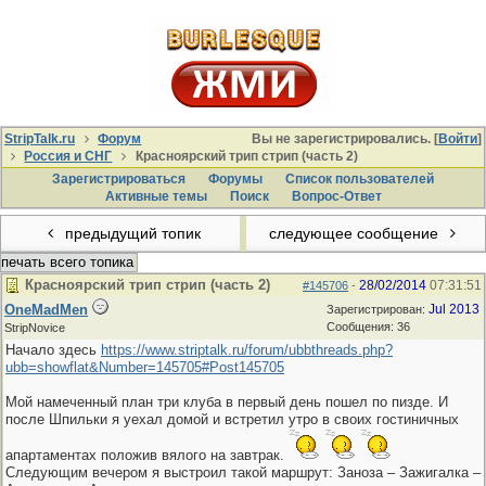
StripTalk.ru
Форум
Вы не зарегистрировались. [
Войти
]
Россия и СНГ
Красноярский трип стрип (часть 2)
Зарегистрироваться
Форумы
Список пользователей
Активные темы
Поиcк
Вопрос-Ответ
предыдущий топик
следующее сообщение
печать всего топика
Красноярский трип стрип (часть 2)
28/02/2014
07:31:51
#145706
-
OneMadMen
Jul 2013
Зарегистрирован:
Сообщения: 36
StripNovice
Начало здесь
https://www.striptalk.ru/forum/ubbthreads.php?
ubb=showflat&Number=145705#Post145705
Мой намеченный план три клуба в первый день пошел по пизде. И
после Шпильки я уехал домой и встретил утро в своих гостиничных
апартаментах положив вялого на завтрак.
Следующим вечером я выстроил такой маршрут: Заноза – Зажигалка –