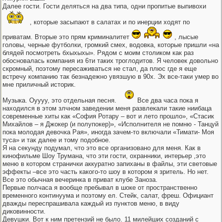
Далее гости. Гости деляться на два типа, одни пропитые выпивохи
, которые засыпают в салатах и по инерции ходят по
приватам. Вторые это прям криминалитет
, лысые
головы, черные футболки, громкий смех, водовка, которые пришли «на
блядей посмотреть бхыхыхы». Рядом с моим столиком как раз
обосновалась компания из 6ти таких троглодитов. Я человек довольно
скромный, поэтому пересаживаться не стал, да плюс где я еще
встречу компанию так безнадежно увязшую в 90х. Эх все-таки умер во
мне приличный историк.
Музыка. Оуууу, это отдельная песня.
Все два часа пока я
находился в этом злчном заведении меня развлекали такие ниибаца
современные хиты как «София Ротару – вот и лето прошло», «Стасик
Михайлов – я Джокер (и полупокер)», «Исполнителя не помню - Танцуй
пока молодая девочка Рая», иногда зачем-то включали «Тимати- Моя
туса» и так далее и тому подобное.
Я на секунду подумал, что это все организовано для меня. Как в
кинофильме Шоу Трумана, что эти гости, охранники, интерьер ,это
меню в котором странички аккуратно запиханы в файлы, эти световые
эффекты –все это часть какого-то шоу в котором я зритель. Но нет.
Все это обычная вечеринка в приват клубе Заноза.
Первые полчаса я вообще пребывал в шоке от пространственно
временного континуума и поэтому ел. Стейк, салат, фреш. Официант
дважды переспрашивала каждый из пунктов меню, в виду
диковинности.
Девушки. Вот к ним претензий не было. 11 милейших созданий с