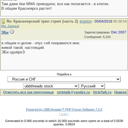
Там даже бои ММА проводили, все как полагается - в клетке.
В общем Красноярск растет!
Re: Красноярский трип стрип (часть 2)
05/04/2018
00:38:54
#166924
-
[
Re: Zanoza
]
ЭБи
Dec 2007
Зарегистрирован:
Сообщения: 6,154
в общем и целом - опус сей понравился мне.
живой такой, настоящий.
ЭБи одобряЭ
Перейти к
·
Отметить все как прочтенные
striptalk@yandex.ru
·
StripTalk.ru
·
Наверх
Powered by UBB.threads™ PHP Forum Software 7.6.0
( build )
Generated in 0.066 seconds in which 16.000 seconds were spent on a total of 0.0536
queries. 0.8924