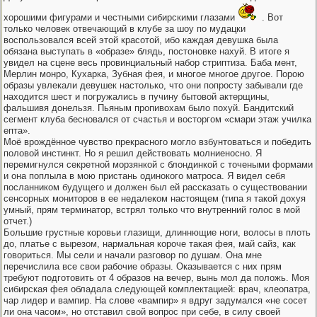
хорошими фигурами и честными сибирскими глазами
. Вот
только человек отвечающий в клубе за шоу по мудацки
воспользовался всей этой красотой, ибо каждая девушка была
обязана выступать в «образе» блядь, постоновке нахуй. В итоге я
увидел на сцене весь провинциальный набор стриптиза. Баба мент,
Мерлин монро, Кухарка, Зубная фея, и многое многое другое. Порою
образы увлекали девушек настолько, что они попросту забывали где
находится шест и погружались в пучину бытовой актерщины,
фальшивя донельзя. Пьяным пропивохам было похуй. Бандитский
сегмент клуба бесновался от счастья и восторгом «смари этаж училка
епта».
Моё врождённое чувство прекрасного могло взбунтоваться и победить
половой инстинкт. Но я решил действовать молниеносно. Я
перемигнулся секретной морзянкой с блондинкой с точеными формами
и она поплыла в мою пристань одинокого матроса. Я видел себя
посланником будущего и должен был ей рассказать о существовании
сенсорных мониторов в ее недалеком настоящем (типа я такой дохуя
умный, прям терминатор, встрял только что внутренний голос в мой
отчет.)
Большие грустные коровьи глазищи, длиннющие ноги, волосы в плоть
до, платье с вырезом, нармальная короче такая фея, май сайз, как
говориться. Мы сели и начали разговор по душам. Она мне
перечислила все свои рабочие образы. Оказывается с них прям
требуют подготовить от 4 образов на вечер, вынь мол да положь. Моя
сибирская фея обладала следующей комплектацией: врач, клеопатра,
чар лидер и вампир. На слове «вампир» я вдруг задумался «не сосет
ли она часом», но отставил свой вопрос при себе, в силу своей