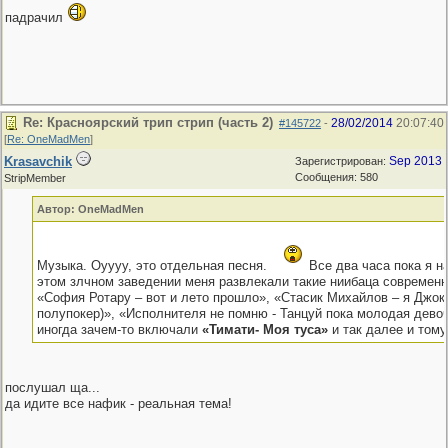
падрачил
Re: Красноярский трип стрип (часть 2)
28/02/2014
20:07:40
#145722
-
[
Re: OneMadMen
]
Krasavchik
Sep 2013
Зарегистрирован:
Сообщения: 580
StripMember
Автор: OneMadMen
Музыка. Оуууу, это отдельная песня.
Все два часа пока я н
этом злчном заведении меня развлекали такие ниибаца современн
«София Ротару – вот и лето прошло», «Стасик Михайлов – я Джоке
полупокер)», «Исполнителя не помню - Танцуй пока молодая девоч
иногда зачем-то включали
«Тимати- Моя туса»
и так далее и тому
послушал ща...
да идите все нафик - реальная тема!