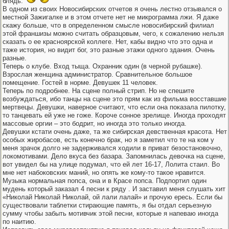
блядь.
В одном из своих Новосибирских отчетов я очень лестно отзывался о
местной Зажигалке и в этом отчете нет не микрограмма лжи. Я даже
скажу больше, что в определенном смысле новосибирский филиал
этой франшизы можно считать образцовым, чего, к сожалению нельзя
сказать о ее красноярской коллеге. Нет, кабы видно что это одна и
таже история, но видит бог, это разные этажи одного здания. Очень
разные.
Теперь о клубе. Вход тыща. Охранник один (в черной рубашке).
Взрослая женщина администратор. Сравнительное большое
помещение. Гостей в норме. Девушек 11 человек.
Теперь по подробнее. На сцене полный стрип. Но не спешите
возбуждаться, ибо танцы на сцене это прям как из фильма восставшие
мертвецы. Девушки, наверное считают, что если она показала пилотку,
то танцевать ей уже не гоже. Короче сонное зрелище. Иногда проходят
массовые оргии – это бодрит, но иногда это только иногда.
Девушки кстати очень даже, та же сибирская девственная красота. Нет
особых жиробасов, есть конечно брак, но я заметил что те на ком у
меня зрачок долго не задерживался ходили в приват безостановочно,
локомотивами. Дело вкуса без базара. Запомнилась девочка на сцене,
вот увидел бы на улице подумал, что ей лет 16-17, Лолита стаил. Во
мне нет набоковских маний, но опять же кому-то такое нравится.
Музыка нормальная попса, она и в Красе попса. Подпортил один
мудень который заказал 4 песни к ряду . И заставил меня слушать хит
«Николай Николай Николай, ой лали лалай» и прочую ересь. Если бы
существовали таблетки стирающие память, я бы отдал серьезную
сумму чтобы забыть мотивчик этой песни, которые я напеваю иногда
по наитию.