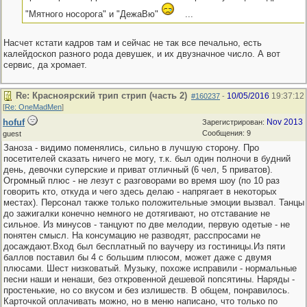
"Мятного носорога" и "ДежаВю"
...
Насчет кстати кадров там и сейчас не так все печально, есть
калейдоскоп разного рода девушек, и их двузначное число. А вот
сервис, да хромает.
Re: Красноярский трип стрип (часть 2)
10/05/2016
19:37:12
#160237
-
[
Re: OneMadMen
]
hofuf
Nov 2013
Зарегистрирован:
Сообщения: 9
guest
Заноза - видимо поменялись, сильно в лучшую сторону. Про
посетителей сказать ничего не могу, т.к. был один полночи в будний
день, девочки суперские и приват отличный (6 чел, 5 приватов).
Огромный плюс - не лезут с разговорами во время шоу (по 10 раз
говорить кто, откуда и чего здесь делаю - напрягает в некоторых
местах). Персонал также только положительные эмоции вызвал. Танцы
до зажигалки конечно немного не дотягивают, но отставание не
сильное. Из минусов - танцуют по две мелодии, первую одетые - не
понятен смысл. На консумацию не разводят, расспросами не
досаждают.Вход был бесплатный по ваучеру из гостиницы.Из пяти
баллов поставил бы 4 с большим плюсом, может даже с двумя
плюсами. Шест низковатый. Музыку, похоже исправили - нормальные
песни наши и ненаши, без откровенной дешевой попсятины. Наряды -
простенькие, но со вкусом и без излишеств. В общем, понравилось.
Карточкой оплачивать можно, но в меню написано, что только по