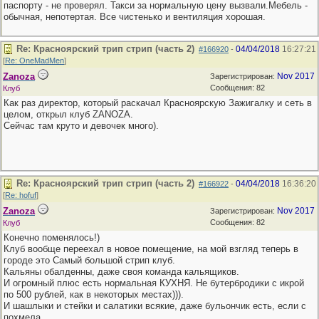
паспорту - не проверял. Такси за нормальную цену вызвали.Мебель -
обычная, непотертая. Все чистенько и вентиляция хорошая.
Re: Красноярский трип стрип (часть 2)
04/04/2018
16:27:21
#166920
-
[
Re: OneMadMen
]
Zanoza
Nov 2017
Зарегистрирован:
Сообщения: 82
Клуб
Как раз директор, который раскачал Красноярскую Зажигалку и сеть в
целом, открыл клуб ZANOZA.
Сейчас там круто и девочек много).
Re: Красноярский трип стрип (часть 2)
04/04/2018
16:36:20
#166922
-
[
Re: hofuf
]
Zanoza
Nov 2017
Зарегистрирован:
Сообщения: 82
Клуб
Конечно поменялось!)
Клуб вообще переехал в новое помещение, на мой взгляд теперь в
городе это Самый большой стрип клуб.
Кальяны обалденны, даже своя команда кальящиков.
И огромный плюс есть нормальная КУХНЯ. Не бутербродики с икрой
по 500 рублей, как в некоторых местах))).
И шашлыки и стейки и салатики всякие, даже бульончик есть, если с
похмела.