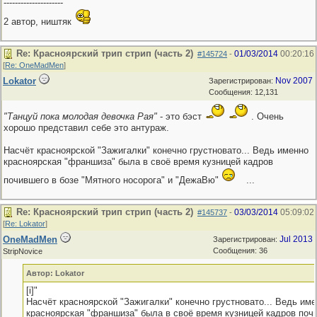
---------------------
2 автор, ништяк
Re: Красноярский трип стрип (часть 2)
01/03/2014
00:20:16
#145724
-
[
Re: OneMadMen
]
Lokator
Nov 2007
Зарегистрирован:
Сообщения: 12,131
"Танцуй пока молодая девочка Рая"
- это бэст
. Очень
хорошо представил себе это антураж.
Насчёт красноярской "Зажигалки" конечно грустновато... Ведь именно
красноярская "франшиза" была в своё время кузницей кадров
почившего в бозе "Мятного носорога" и "ДежаВю"
...
Re: Красноярский трип стрип (часть 2)
03/03/2014
05:09:02
#145737
-
[
Re: Lokator
]
OneMadMen
Jul 2013
Зарегистрирован:
Сообщения: 36
StripNovice
Автор: Lokator
[i]"
Насчёт красноярской "Зажигалки" конечно грустновато... Ведь им
красноярская "франшиза" была в своё время кузницей кадров поч