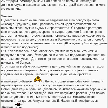
Амстердам. Амстердам замыкал список по причине нахождения
данного клуба в развлекательном центре, который был встроен в мою
же гостиницу.
Заноза.
В детстве я как-то очень сильно задрачивался по поводу фильма
«Назад в будущее», мне нравилась самая идея путешествия во
времени сквозь чужие судьбы и пространства. С годами я растерял
много иллюзий, что деда мороза не существует, что 1 тысячи грина
хватает на месяц, что если выпить немножечко виски со льдом это не
перерастет в загул до утра и так же я болезненно расстался с идеей,
что путешествия во времени невозможны. (#Парадокс убитого дедушки
и много всего подобного).
НО. Как оказалось, Красноярск вернул мне веру в то, что можно
вернуться в прошлое. Эпизодически и весьма недалекое прошлое, но
все-таки вернуться. Для этого нужно всего на всего посетить местный
приват-клуб Заноза.
Этот портал в 90ые расположен в центральной части города, в таком
подвальном помещении. На входе меня встретили два охранника
средних лет в черных, широких, кричаще дешевых брюках и
малиновых рубашках
. Лелик и Болик меня обыскали, позвали
администратора и впустили в эту цитадель похоти и изврата.
Помещение клуба большое, дизайном занималась какая-то ворона ибо
все очень старое и блестящее. Вся эта напускная роскошь для лохов,
красные диваны, пыльные шторы, светомузыка, металлические
столики и так далее. Антураж сильный. Навеянный кинофильмом
Жмурки.