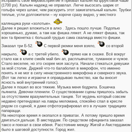
Исправить свое мировосприятие я призвал кальян на фруктовой чаше
(1700 рэ). Кальян надежд не оправлал. Легче высосать шарик от
гольфа через шланг, чем раскурить этот зажигательный кальян. Трубки
теплые, угли долгожители – ну короче сразу видно, у местного
калянщика руки «золотые».
Далее я решил вложиться в алко . Здесь пошло лучше. Подопью
хорошенько, думаю, а там как фишка ляжет. А не ляжет фишка, так
вон та брюнетка с большой грудью сама свалицца вместо фишки.
Заказал три Б-52.
С первой рюмки меня взяло,
со второй
накрыло,
а с третей убило,
прямо как в сказке. Всё вокруг
стало как в клипе смейк май бич ап, расплывчатое, туманное и чужое.
Стало веселее, но это скорее моя заслуга. Начали стекаться девушки
за мой столик. Диджей что-то балаболил в микрофон, что именно
понять я не мог в силу ненастроенного микрофона и скверного звука.
(Вот так легко и играючи я оправдываю пьянство, как бы вносит
ясность мой внутренний голос).
Далее я пошел во все тяжкие. Музыка меня бодрила. Бэшечка
пьянила. Девочки пленили. О существовании сцены пришлось забыть
за отсутствием вразумительных танцев. Тот мудень который совсем
недавно претендовал на лавры меломана, спокойно спал в кресле
рядом со сценой, я даже отфотографировал его в лучших традициях
папарацци.
На некоторое время я окопался в приватах. А потому пришло время
двигаться дальше. В амстердам. По средством официанта заказал
таксо и поехал в свои ебеня. Расстояние между Жигой и Амстердамом
было в шаговой доступности. Город жил.