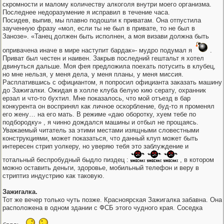
скромности и малому количеству алкоголя внутри моего организма.
Последнее недоразумение я исправил в течение часа.
Посидев, выпив, мы плавно подошли к приватам. Она отпустила
заученную фразу «мол, если ты не был в привате, то не был в
Занозе». «Танец должен быть исполнен, а моя визави должна быть
опривачена иначе в мире наступит бардак»- мудро подумал я
.
Приват был честен и наивен. Закрыв последний гештальт я хотел
двинуться дальше. Моя фея предложила поехать потусить в клубец,
но мне нельзя, у меня дела, у меня планы, у меня миссия.
Расплатившись с официантом, я попросил официанта заказать машину
до Зажигалки. Ожидая в холле клуба белую кию серату, охранник
ерзал и что-то бухтил. Мне показалось, что мой отъезд в бар
конкурента он воспринял как личное оскорбление, буд-то я променял
его жену… на его мать. В режиме «даю оборотку, хуем тебе по
подбородку» , я чинно дождался машины и отбыл не прощаясь.
Уважаемый читатель за этими местами изящными словестными
конструкциями, может показаться, что данный клуп может быть
интересен стрип уолкеру, но уверяю тебя это заблуждение и
тотальный беспробудный быдло пиздец :
, в котором
можно оставить деньги, здоровье, мобильный телефон и веру в
стриптиз индустрию как таковую.
Зажигалка.
Тот же вечер только чуть позже. Красноярская Зажигалка забавна. Она
расположена в одном здании с ФСБ этого чудного края. Соседка