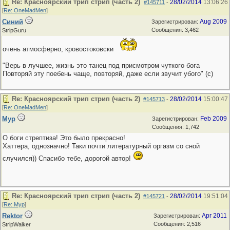
Re: Красноярский трип стрип (часть 2)
28/02/2014
13:06:26
#145711
-
[
Re: OneMadMen
]
Синий
Aug 2009
Зарегистрирован:
Сообщения: 3,462
StripGuru
очень атмосферно, кровостоковски
"Верь в лучшее, жизнь это танец под присмотром чуткого бога
Повторяй эту поебень чаще, повторяй, даже если звучит убого" (с)
Re: Красноярский трип стрип (часть 2)
28/02/2014
15:00:47
#145713
-
[
Re: OneMadMen
]
Мур
Feb 2009
Зарегистрирован:
Сообщения: 1,742
О боги стрептиза! Это было прекрасно!
Хаттера, однозначно! Таки почти литературный оргазм со сной
случился)) Спасибо тебе, дорогой автор!
Re: Красноярский трип стрип (часть 2)
28/02/2014
19:51:04
#145721
-
[
Re: Мур
]
Rektor
Apr 2011
Зарегистрирован:
Сообщения: 2,516
StripWalker