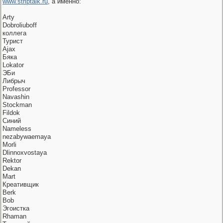
www.striptalk.ru
, а именно:
Arty
Dobroliuboff
коллега
Турист
Ajax
Бяка
Lokator
ЭБи
Либрыч
Professor
Navashin
Stoсkman
Fildok
Синий
Nameless
nezabywaemaya
Morli
Dlinnoxvostaya
Rektor
Dekan
Mart
Креативщик
Berk
Bob
Эгоистка
Rhaman