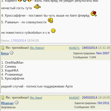
3. Коринго
- жаль тока вряд ли увидит результаты ибо
нечастый гость тута
4. Кроссаффчег - поставил бы чуть выше но бапп фпирёд
5. Раманыч - по совокупности
не поместилсо губкобобыч и с-в
17/03/2014
19:54:05
Rektor;
.
Re: третийнах!
19/03/2014
15:31:38
[
Re: Rektor
]
#146271
-
Бяка
Nov 2007
Зарегистрирован:
Сообщения: 7,649
1. OneMadMan
2. Синева
3. КориНКА
4. Рхаманище
5, Кросаффчек
редкий случай - полностью поддерживаю Арти
Re: третийнах!
20/03/2014
19:19:05
[
Re: Бяка
]
#146297
-
Rhaman
Oct 2011
Зарегистрирован:
Сообщения: 833
StripVeteran