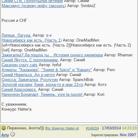
Синий СПб. Полбутылки октября
Автор: Синий
Максимус (освежу инфу такскать)
Автор: SimbioZ
Россия и СНГ
Липецк. Лагуна.
Автор: s-v
Новосибирск как есть. (Часть 1)
Автор: OneMadMen
[url=Новосибирск как есть. (Часть 2)]Новосибирск как есть. (Часть 2)
[/url] Автор: OneMadMen
Зажигалка? Да пошла ты... История одного джемпера
Автор: Rhaman
Синий Якутск. С погружением.
Автор: Синий
Сахалин crazy cats
Автор: hofuf
Алматы: "Казанова", "Sweet & Spice" и "Какаду"
Автор: Perv
Синий Норильск. Ад и нечто
Автор: Синий
Одесса: Зажигалка, Руспутин
Автор: SpanchBob
Золотой носорог, Киев, когда-то в мае 13-го
Автор: Котэ
Синий Красноярск.
Автор: Синий
Наполеон Бонапарт, Тюмень: vive la russie!
Автор: Kori
С уважением,
Конкурс Hatter'a
Первонах, йопта!))
17/03/2014
14:23:23
[
Re: Конкурс Hatter-a
]
#146204
-
Arty
Nov 2007
Зарегистрирован: