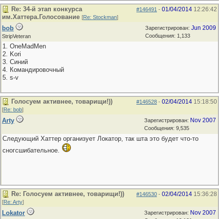
Re: 34-й этап конкурса
01/04/2014
12:26:42
#146491
-
им.Хаттера.Голосование
[
Re: Stockman
]
bob
Jun 2009
Зарегистрирован:
Сообщения: 1,133
StripVeteran
1. OneMadMen
2. Kori
3. Синий
4. Командировочный
5. s-v
Голосуем активнее, товарищи!))
02/04/2014
15:18:50
#146528
-
[
Re: bob
]
Arty
Nov 2007
Зарегистрирован:
Сообщения: 9,535
Следующий Хаттер организует Локатор, так шта это будет что-то
сногсшибательное.
Re: Голосуем активнее, товарищи!))
02/04/2014
15:36:28
#146530
-
[
Re: Arty
]
Lokator
Nov 2007
Зарегистрирован: