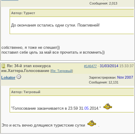
Сообщения: 2,013
Автор: Турист
До окончания остались одни сутки. Поактивней!
собственно, я тоже не спешил))
поставил себе цель за май все прочитать и вспомнить))
Re: 34-й этап конкурса
31/03/2014
15:33:37
#146477
-
им.Хаттера.Голосование
[
Re: Тигровый
]
Lokator
Nov 2007
Зарегистрирован:
Сообщения: 12,131
Автор: Тигровый
"Голосование заканчивается в 23.59 31.
05
.2014."
Это и есть вечно длящиеся туристские сутки
.