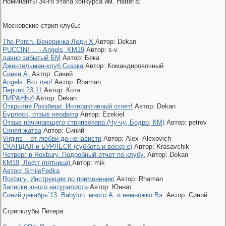
Номинанты 34-го этапа конкурса им. Hatter'a:
Московские стрип-клубы:
The Perch. Вечеринка Леди Х
Автор: Dekan
PUCCINI ... - Angels, KM19
Автор: s-v
давно забытый БМ
Автор: Бяка
Джентельмен-клуб Сказка
Автор: Командировочный
Синяя А.
Автор: Синий
Angels. Вот оно!
Автор: Rhaman
Перчик 23.11
Автор: Котэ
ПИРАНЬИ
Автор: Dekan
Открытие Рокзбери. Интерактивный отчет!
Автор: Dekan
Бурлеск, отзыв неофита
Автор: Ezekiel
Отзыв начинающего стрипвокера (Чу-чу, Бодро, КМ)
Автор: petrov
Синяя жатва
Автор: Синий
Virgins – от любви до ненависти
Автор: Alex_Alexovich
СКАНДАЛ и БУРЛЕСК (суббота и воскр-е)
Автор: Krasavchik
Четверг в Roxbury. Подробный отчет по клубу.
Автор: Dekan
КМ19, Лофт (пятница)
Автор: mik
Автор: SmileFedka
Roxbury. Инструкция по применению
Автор: Rhaman
Записки юного натуралиста
Автор: Юннат
Синий декабрь`13. Babylon. много А. и немножко Вэ.
Автор: Синий
Стрипклубы Питера