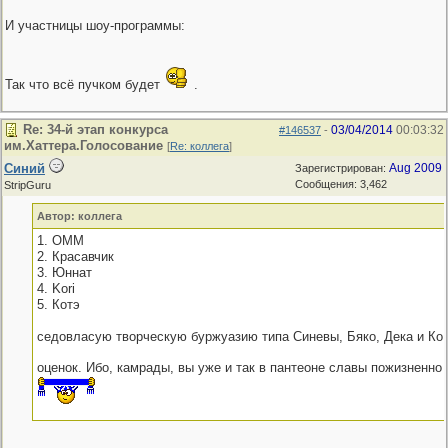
И участницы шоу-программы:
Так что всё пучком будет
.
Re: 34-й этап конкурса
03/04/2014
00:03:32
#146537
-
им.Хаттера.Голосование
[
Re: коллега
]
Синий
Aug 2009
Зарегистрирован:
Сообщения: 3,462
StripGuru
Автор: коллега
1. OMM
2. Красавчик
3. Юннат
4. Kori
5. Котэ
седовласую творческую буржуазию типа Синевы, Бяко, Дека и Ко
оценок. Ибо, камрады, вы уже и так в пантеоне славы пожизненно