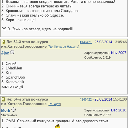
1. Деканыч - ты меня сподвиг посетить Рокс, и мне понравилось!
2. Синий - тебя всегда интересно читать!
3. Красавчик - за раскрытие темы Скандала.
4. Спанч - зажигательно об Одессе.
5. Кори - пиши еще!
PS 0. Эбич - за отвагу, ждем на родине!!!
Re: 34-й этап конкурса
25/03/2014
13:05:46
#146421
-
им.Хаттера.Голосование
[
Re: Конкурс Hatter-a
]
Ajax
Nov 2007
Зарегистрирован:
Сообщения: 2,519
1. Синий
2. 1MadMen
3. Kori
4. SpanchBob
5. Krasavchik
как-то так )))
Re: 34-й этап конкурса
25/03/2014
15:41:00
#146422
-
им.Хаттера.Голосование
[
Re: Ajax
]
Morli
Dec 2010
Зарегистрирован:
Сообщения: 2,279
StripWalker
1. OMM. Серьезный конкурент грандам. А это дорогого стоит.