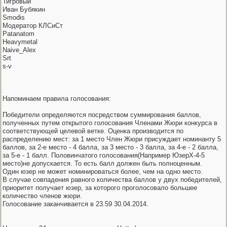
Тигровый
Иван Бубякин
Smodis
Модератор КЛСиСт
Patanatom
Heavymetal
Naive_Alex
Srt
s-v
Напоминаем правила голосования:
Победители определяются посредством суммирования баллов,
полученных путем открытого голосования Членами Жюри конкурса в
соответствующей целевой ветке. Оценка производится по
распределению мест: за 1 место Член Жюри присуждает номинанту 5
баллов, за 2-е место - 4 балла, за 3 место - 3 балла, за 4-е - 2 балла,
за 5-е - 1 балл. Половинчатого голосования(Например ЮзерХ-4-5
место)не допускается. То есть балл должен быть полноценным.
Один юзер не может номинироваться более, чем на одно место.
В случае совпадения равного количества баллов у двух победителей,
приоритет получает юзер, за которого проголосовало большее
количество членов жюри.
Голосование заканчивается в 23.59 30.04.2014.