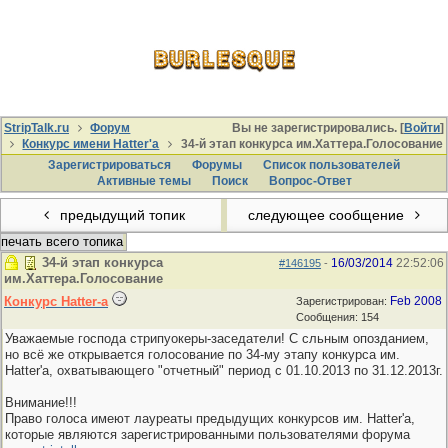
StripTalk.ru
Форум
Вы не зарегистрировались. [
Войти
]
Конкурс имени Hatter'a
34-й этап конкурса им.Хаттера.Голосование
Зарегистрироваться
Форумы
Список пользователей
Активные темы
Поиcк
Вопрос-Ответ
предыдущий топик
следующее сообщение
печать всего топика
34-й этап конкурса
16/03/2014
22:52:06
#146195
-
им.Хаттера.Голосование
Конкурс Hatter-a
Feb 2008
Зарегистрирован:
Сообщения: 154
Уважаемые господа стрипуокеры-заседатели! С сльным опозданием,
но всё же открывается голосование по 34-му этапу конкурса им.
Hatter'a, охватывающего "отчетный" период с 01.10.2013 по 31.12.2013г.
Внимание!!!
Право голоса имеют лауреаты предыдущих конкурсов им. Hatter'a,
которые являются зарегистрированными пользователями форума