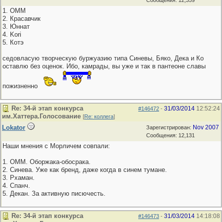
Сообщения: 12,359
1. OMM
2. Красавчик
3. Юннат
4. Kori
5. Котэ
седовласую творческую буржуазию типа Синевы, Бяко, Дека и Ко
оставлю без оценок. Ибо, камрады, вы уже и так в пантеоне славы
пожизненно
Re: 34-й этап конкурса
31/03/2014
12:52:24
#146472
-
им.Хаттера.Голосование
[
Re: коллега
]
Lokator
Nov 2007
Зарегистрирован:
Сообщения: 12,131
Наши мнения с Морличем совпали:
1. OMM. Оборжака-обосрака.
2. Синева. Уже как бренд, даже когда в синем тумане.
3. Рхаман.
4. Спанч.
5. Декан. За активную писючесть.
Re: 34-й этап конкурса
31/03/2014
14:18:08
#146473
-