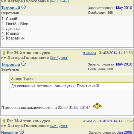
им.Хаттера.Голосование
[
Re: Lokator
]
Тигровый
May 2010
Зарегистрирован:
Сообщения: 868
StripVeteran
1. Синий
2. OneMadMen
3. Деканыч
4. Rhaman
5. Красавчик
Re: 34-й этап конкурса
31/03/2014
14:19:58
#146474
-
им.Хаттера.Голосование
[
Re: Турист
]
Тигровый
May 2010
Зарегистрирован:
Сообщения: 868
StripVeteran
Автор: Турист
До окончания остались одни сутки. Поактивней!
"Голосование заканчивается в 23.59 31.
05
.2014."
Re: 34-й этап конкурса
31/03/2014
14:30:52
#146475
-
им.Хаттера.Голосование
[
Re: Турист
]
Navashin
Jan 2008
Зарегистрирован: