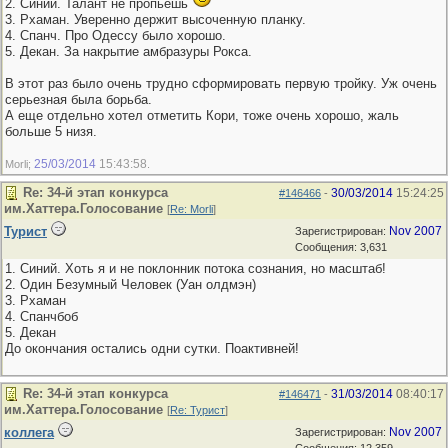
2. Синий. Талант не пропьешь
3. Рхаман. Уверенно держит высоченную планку.
4. Спанч. Про Одессу было хорошо.
5. Декан. За накрытие амбразуры Рокса.
В этот раз было очень трудно сформировать первую тройку. Уж очень
серьезная была борьба.
А еще отдельно хотел отметить Кори, тоже очень хорошо, жаль
больше 5 низя.
25/03/2014
15:43:58
Morli;
.
Re: 34-й этап конкурса
30/03/2014
15:24:25
#146466
-
им.Хаттера.Голосование
[
Re: Morli
]
Турист
Nov 2007
Зарегистрирован:
Сообщения: 3,631
1. Синий. Хоть я и не поклонник потока сознания, но масштаб!
2. Один Безумный Человек (Уан олдмэн)
3. Рхаман
4. Спанчбоб
5. Декан
До окончания остались одни сутки. Поактивней!
Re: 34-й этап конкурса
31/03/2014
08:40:17
#146471
-
им.Хаттера.Голосование
[
Re: Турист
]
коллега
Nov 2007
Зарегистрирован: