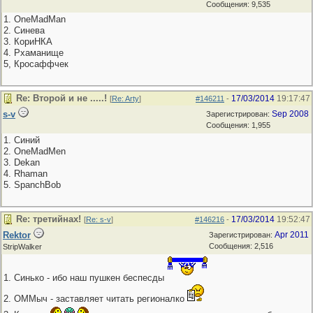
Сообщения: 9,535
1. OneMadMan
2. Синева
3. КориНКА
4. Рхаманище
5, Кросаффчек
Re: Второй и не .....!
17/03/2014
19:17:47
[
Re: Arty
]
#146211
-
s-v
Sep 2008
Зарегистрирован:
Сообщения: 1,955
1. Синий
2. OneMadMen
3. Dekan
4. Rhaman
5. SpanchBob
Re: третийнах!
17/03/2014
19:52:47
[
Re: s-v
]
#146216
-
Rektor
Apr 2011
Зарегистрирован:
Сообщения: 2,516
StripWalker
1. Синько - ибо наш пушкен беспесды
2. ОММыч - заставляет читать регионалко