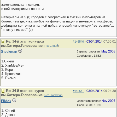
замечательная позиция.
в ней килограммы ясности.
материалы из 5 (!) городов с географией в тысячи километров из
более, чем десятка клубов на фоне стагнации и неживой атмосферы,
дефицита контента и полной пейсательской импотенции "ветеранов"...
"и так у них всё" (с)
Re: 34-й этап конкурса
03/04/2014
07:50:01
#146540
-
им.Хаттера.Голосование
[
Re: Синий
]
Stockman
May 2008
Зарегистрирован:
Сообщения: 1,862
1.Синий
2. УанМэдМен
3. Кори
4. Красавчик
5. Рхаман
Re: 34-й этап конкурса
03/04/2014
09:24:30
#146541
-
им.Хаттера.Голосование
[
Re: Stockman
]
Fildok
Nov 2007
Зарегистрирован:
Сообщения: 1,190
1. Синий
2. Декан