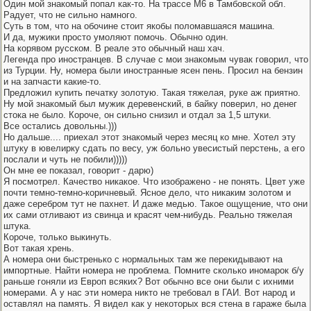
Один мой знакомый попал как-то. На трассе М6 в Тамбовской обл.
Радует, что не сильно намного.
Суть в том, что на обочине стоит якобы поломавшаяся машина.
И да, мужики просто умоляют помочь. Обычно один.
На корявом русском. В реале это обычный наш хач.
Легенда про иностранцев. В случае с мои знакомым чувак говорил, что
из Турции. Ну, номера были иностранные ясен пень. Просил на бензин
и на запчасти какие-то.
Предложил купить печатку золотую. Такая тяжелая, руке аж приятно.
Ну мой знакомый был мужик деревенский, в байку поверил, но денег
стока не было. Короче, он сильно снизил и отдал за 1,5 штуки.
Все остались довольны.)))
Но дальше.... приехал этот знакомый через месяц ко мне. Хотел эту
штуку в ювелирку сдать по весу, уж больно увесистый перстень, а его
послали и чуть не побили)))))
Он мне ее показал, говорит - дарю)
Я посмотрел. Качество никакое. Что изображено - не понять. Цвет уже
почти темно-темно-коричневый. Ясное дело, что никаким золотом и
даже серебром тут не пахнет. И даже медью. Такое ощущение, что они
их сами отливают из свинца и красят чем-нибудь. Реально тяжелая
штука.
Короче, только выкинуть.
Вот такая хрень.
А номера они быстренько с нормальных там же перекидывают на
импортные. Найти номера не проблема. Помните сколько иномарок б/у
раньше гоняли из Европ всяких? Вот обычно все они были с ихними
номерами. А у нас эти номера никто не требовал в ГАИ. Вот народ и
оставлял на память. Я видел как у некоторых вся стена в гараже была