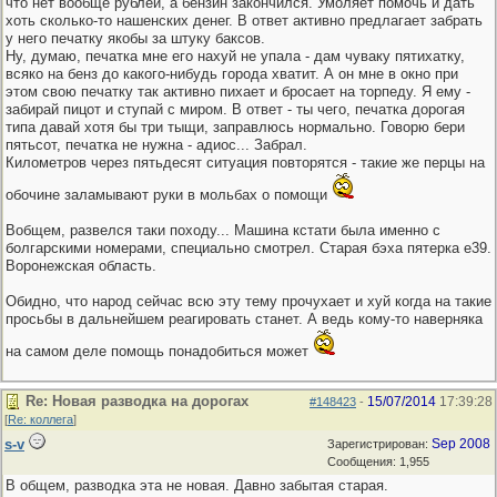
что нет вообще рублей, а бензин закончился. Умоляет помочь и дать
хоть сколько-то нашенских денег. В ответ активно предлагает забрать
у него печатку якобы за штуку баксов.
Ну, думаю, печатка мне его нахуй не упала - дам чуваку пятихатку,
всяко на бенз до какого-нибудь города хватит. А он мне в окно при
этом свою печатку так активно пихает и бросает на торпеду. Я ему -
забирай пицот и ступай с миром. В ответ - ты чего, печатка дорогая
типа давай хотя бы три тыщи, заправлюсь нормально. Говорю бери
пятьсот, печатка не нужна - адиос... Забрал.
Километров через пятьдесят ситуация повторятся - такие же перцы на
обочине заламывают руки в мольбах о помощи
Вобщем, развелся таки походу... Машина кстати была именно с
болгарскими номерами, специально смотрел. Старая бэха пятерка е39.
Воронежская область.
Обидно, что народ сейчас всю эту тему прочухает и хуй когда на такие
просьбы в дальнейшем реагировать станет. А ведь кому-то наверняка
на самом деле помощь понадобиться может
Re: Новая разводка на дорогах
15/07/2014
17:39:28
#148423
-
[
Re: коллега
]
s-v
Sep 2008
Зарегистрирован:
Сообщения: 1,955
В общем, разводка эта не новая. Давно забытая старая.