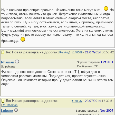
Ну я написал про общие правила. Исключения тоже могут быть.
На
то и глаза, чтобы понять что да как. Деффчоног симпатичных иногда
подбрасываю, если ловят в относительно людном месте, бесплатна,
если по пути. Ну и могу остановится, если вижу, к примеру, приличную
тачку, с семьей, ну там, муж, жена, дети славянской внешности...
Если мужик(и) или кавказцы - не остановлюсь. Хоть на коленях стоять
будут, уеду и просто вызову полицию, скажу, что хулиганы под колеса
бросаюцца.
Re: Новая разводка на дорогах
21/07/2014
00:53:42
[
Re: Arty
]
#148509
-
Rhaman
Oct 2011
Зарегистрирован:
Сообщения: 833
StripVeteran
Фигасе - до нас тоже дошло. Стою на стоянке ТЦ, обсуждаю с
человеком рабочие моменты. Подходит хач, просит опустить окно.
Опускаю - он начинает историю про "у друга слили бензин и что то там
еще".
Re: Новая разводка на дорогах
23/07/2014
17:32:51
#148537
-
[
Re: Rhaman
]
Lokator
Nov 2007
Зарегистрирован:
Сообщения: 12,131