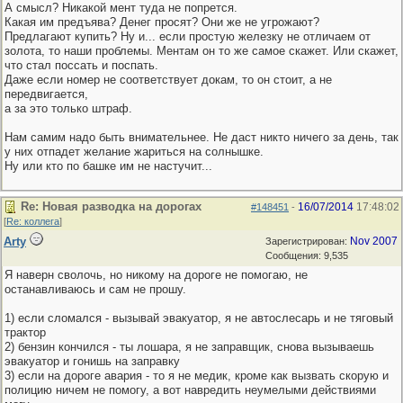
А смысл? Никакой мент туда не попрется.
Какая им предъява? Денег просят? Они же не угрожают?
Предлагают купить? Ну и... если простую железку не отличаем от
золота, то наши проблемы. Ментам он то же самое скажет. Или скажет,
что стал поссать и поспать.
Даже если номер не соответствует докам, то он стоит, а не
передвигается,
а за это только штраф.
Нам самим надо быть внимательнее. Не даст никто ничего за день, так
у них отпадет желание жариться на солнышке.
Ну или кто по башке им не настучит...
Re: Новая разводка на дорогах
16/07/2014
17:48:02
#148451
-
[
Re: коллега
]
Arty
Nov 2007
Зарегистрирован:
Сообщения: 9,535
Я наверн сволочь, но никому на дороге не помогаю, не
останавливаюсь и сам не прошу.
1) если сломался - вызывай эвакуатор, я не автослесарь и не тяговый
трактор
2) бензин кончился - ты лошара, я не заправщик, снова вызываешь
эвакуатор и гонишь на заправку
3) если на дороге авария - то я не медик, кроме как вызвать скорую и
полицию ничем не помогу, а вот навредить неумелыми действиями