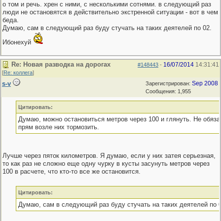
о том и речь. хрен с ними, с несколькими сотнями. в следующий раз
люди не остановятся в действительно экстренной ситуации - вот в чем
беда.
Думаю, сам в следующий раз буду стучать на таких деятелей по 02.
Ибонехуй
Re: Новая разводка на дорогах
16/07/2014
14:31:41
#148443
-
[
Re: коллега
]
s-v
Sep 2008
Зарегистрирован:
Сообщения: 1,955
Цитировать:
Думаю, можно остановиться метров через 100 и глянуть. Не обяза
прям возле них тормозить.
Лучше через пяток километров. Я думаю, если у них затея серьезная,
то как раз не сложно еще одну чурку в кусты засунуть метров через
100 в расчете, что кто-то все же остановится.
Цитировать:
Думаю, сам в следующий раз буду стучать на таких деятелей по 