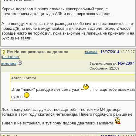
Короче доставал в обоих случаях буксировочный трос, с
предложением дотащить до АЗК и весь цирк заканчивался.
А по поводу, что из-за таких разводов особо никто не остановиться, то
правда(((( по весне между тамбов и липецком застрял, около 2 часов
вообще никто не тормозил, пока знакомые из липецка не приехали и на
буксир не взяли.
Re: Новая разводка на дорогах
16/07/2014
12:23:27
#148441
-
[
Re: Lokator
]
коллега
Nov 2007
Зарегистрирован:
Сообщения: 12,359
Автор: Lokator
Этой "новой" разводке лет семь уже
. Почаще тебе выезжать
нужно
.
Лок, я езжу сейчас, думаю, почаще тебя - по той же М4 до моря
только в этом году скатался четырежды. Ничего подобного раньше не
видел и не встречал, а тут прям подряд два таких варианта