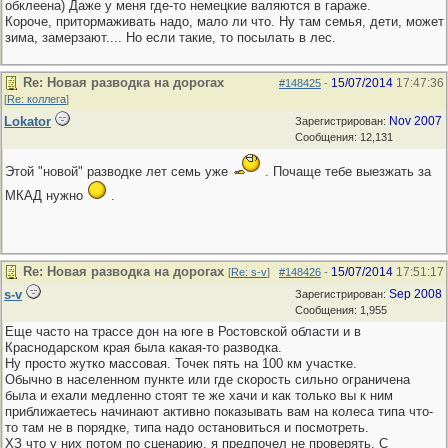
обклеена) Даже у меня где-то немецкие валяются в гараже.
Короче, притормаживать надо, мало ли что. Ну там семья, дети, может
зима, замерзают.... Но если такие, то посылать в лес.
Re: Новая разводка на дорогах
15/07/2014
17:47:36
#148425
-
[
Re: коллега
]
Lokator
Nov 2007
Зарегистрирован:
Сообщения: 12,131
Этой "новой" разводке лет семь уже
. Почаще тебе выезжать за
МКАД нужно
.
Re: Новая разводка на дорогах
15/07/2014
17:51:17
[
Re: s-v
]
#148426
-
s-v
Sep 2008
Зарегистрирован:
Сообщения: 1,955
Еще часто на трассе дон на юге в Ростовской области и в
Краснодарском края была какая-то разводка.
Ну просто жутко массовая. Точек пять на 100 км участке.
Обычно в населенном пункте или где скорость сильно ограничена
была и ехали медленно стоят те же хачи и как только вы к ним
приближаетесь начинают активно показывать вам на колеса типа что-
то там не в порядке, типа надо остановиться и посмотреть.
ХЗ что у них потом по сценарию, я предпочел не проверять. С