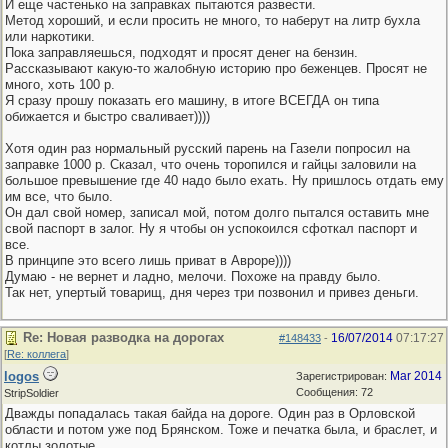
И еще частенько на заправках пытаются развести.
Метод хороший, и если просить не много, то наберут на литр бухла
или наркотики.
Пока заправляешься, подходят и просят денег на бензин.
Рассказывают какую-то жалобную историю про беженцев. Просят не
много, хоть 100 р.
Я сразу прошу показать его машину, в итоге ВСЕГДА он типа
обижается и быстро сваливает))))
Хотя один раз нормальный русский парень на Газели попросил на
заправке 1000 р. Сказал, что очень торопился и гайцы заловили на
большое превышение где 40 надо было ехать. Ну пришлось отдать ему
им все, что было.
Он дал свой номер, записал мой, потом долго пытался оставить мне
свой паспорт в залог. Ну я чтобы он успокоился сфоткал паспорт и
все.
В принципе это всего лишь приват в Авроре))))
Думаю - не вернет и ладно, мелочи. Похоже на правду было.
Так нет, упертый товарищ, дня через три позвонил и привез деньги.
Re: Новая разводка на дорогах
16/07/2014
07:17:27
#148433
-
[
Re: коллега
]
logos
Mar 2014
Зарегистрирован:
Сообщения: 72
StripSoldier
Дважды попадалась такая байда на дороге. Один раз в Орловской
области и потом уже под Брянском. Тоже и печатка была, и браслет, и
котлы золотые....