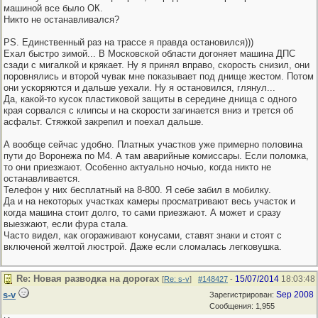
машиной все было ОК.
Никто не останавливался?
PS. Единственный раз на трассе я правда остановился)))
Ехал быстро зимой... В Московской области догоняет машина ДПС
сзади с мигалкой и крякает. Ну я принял вправо, скорость снизил, они
поровнялись и второй чувак мне показывает под днище жестом. Потом
они ускоряются и дальше уехали. Ну я остановился, глянул...
Да, какой-то кусок пластиковой защиты в середине днища с одного
края сорвался с клипсы и на скорости загинается вниз и трется об
асфальт. Стяжкой закрепил и поехал дальше.
А вообще сейчас удобно. Платных участков уже примерно половина
пути до Воронежа по М4. А там аварийные комиссары. Если поломка,
то они приезжают. Особенно актуально ночью, когда никто не
останавливается.
Телефон у них бесплатный на 8-800. Я себе забил в мобилку.
Да и на некоторых участках камеры просматривают весь участок и
когда машина стоит долго, то сами приезжают. А может и сразу
выезжают, если фура стала.
Часто видел, как огораживают конусами, ставят знаки и стоят с
включеной желтой люстрой. Даже если сломалась легковушка.
Re: Новая разводка на дорогах
15/07/2014
18:03:48
[
Re: s-v
]
#148427
-
s-v
Sep 2008
Зарегистрирован:
Сообщения: 1,955