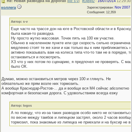
Re: Новая разводка на дорогах
16/07/2014
12:29:30
[
Re: s-v
]
#148442
-
коллега
Nov 2007
Зарегистрирован:
Сообщения: 12,359
Автор: s-v
Еще часто на трассе дон на юге в Ростовской области и в Красно
была какая-то разводка.
Ну просто жутко массовая. Точек пять на 100 км участке.
Обычно в населенном пункте или где скорость сильно ограничена
медленно стоят те же хачи и как только вы к ним приближаетесь 
активно показывать вам на колеса типа что-то там не в порядке, т
остановиться и посмотреть.
ХЗ что у них потом по сценарию, я предпочел не проверять. С ма
было ОК.
Думаю, можно остановиться метров через 100 и глянуть. Не
обязательно же прям возле них тормозить.
А вообще Краснодар-Ростов-... да и вообще вся М4 сейчас абсолютно
комфортная и безопасная дорога. С удовольствием всегда езжу
Автор: logos
А по поводу, что из-за таких разводов особо никто не остановиться,
по весне между тамбов и липецком застрял, около 2 часов вообще
тормозил, пока знакомые из липецка не приехали и на буксир не в