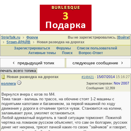
StripTalk.ru
Форум
Вы не зарегистрировались. [
Войти
]
Sтрип-ДРАЙВ
Новая разводка на дорогах
Зарегистрироваться
Форумы
Список пользователей
Активные темы
Поиcк
Вопрос-Ответ
предыдущий топик
следующее сообщение
печать всего топика
Новая разводка на дорогах
15/07/2014
15:16:27
#148421
-
коллега
Nov 2007
Зарегистрирован:
Сообщения: 12,359
Вернулся вчера с югов по М4.
Тема такая - валишь по трассе, на обочине стоят 1-2 машины с
поднятыми капотами и багажником, за первой машиной по ходу
движения у дороги в отчаянии трется чувак. Становится на колени,
заламывает руки, умоляет остановиться.
Любой адекватный водитель в такой ситуации тормознет. Пожилой
чертяка на ломаном русском объясняет, что сам он болгарин, русских
денег нет нихрена, трясет пачкой каких-то своих "зайчиков" и говорит,