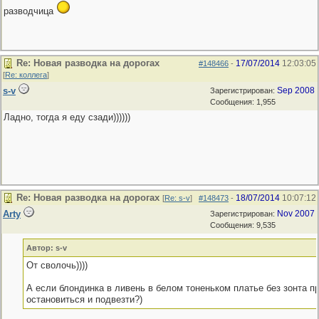
разводчица
Re: Новая разводка на дорогах
17/07/2014
12:03:05
#148466
-
[
Re: коллега
]
s-v
Sep 2008
Зарегистрирован:
Сообщения: 1,955
Ладно, тогда я еду сзади))))))
Re: Новая разводка на дорогах
18/07/2014
10:07:12
[
Re: s-v
]
#148473
-
Arty
Nov 2007
Зарегистрирован:
Сообщения: 9,535
Автор: s-v
От сволочь))))
А если блондинка в ливень в белом тоненьком платье без зонта п
остановиться и подвезти?)