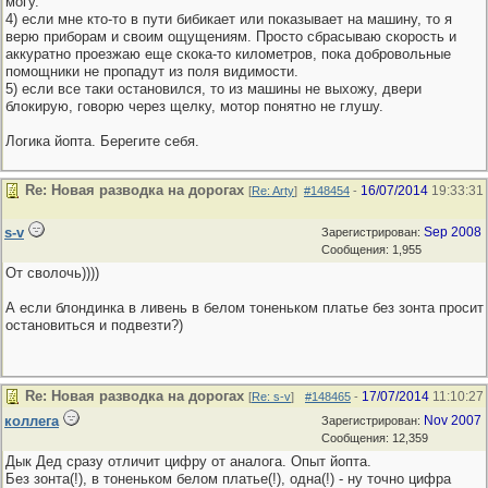
могу.
4) если мне кто-то в пути бибикает или показывает на машину, то я
верю приборам и своим ощущениям. Просто сбрасываю скорость и
аккуратно проезжаю еще скока-то километров, пока добровольные
помощники не пропадут из поля видимости.
5) если все таки остановился, то из машины не выхожу, двери
блокирую, говорю через щелку, мотор понятно не глушу.
Логика йопта. Берегите себя.
Re: Новая разводка на дорогах
16/07/2014
19:33:31
[
Re: Arty
]
#148454
-
s-v
Sep 2008
Зарегистрирован:
Сообщения: 1,955
От сволочь))))
А если блондинка в ливень в белом тоненьком платье без зонта просит
остановиться и подвезти?)
Re: Новая разводка на дорогах
17/07/2014
11:10:27
[
Re: s-v
]
#148465
-
коллега
Nov 2007
Зарегистрирован:
Сообщения: 12,359
Дык Дед сразу отличит цифру от аналога. Опыт йопта.
Без зонта(!), в тоненьком белом платье(!), одна(!) - ну точно цифра