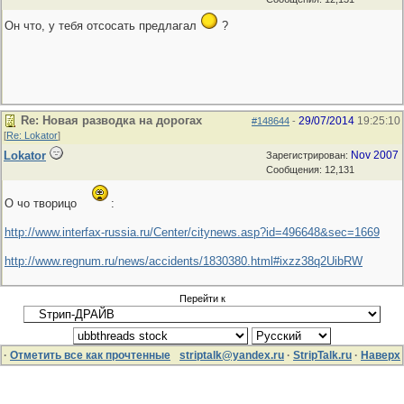
Он что, у тебя отсосать предлагал
?
Re: Новая разводка на дорогах
29/07/2014
19:25:10
#148644
-
[
Re: Lokator
]
Lokator
Nov 2007
Зарегистрирован:
Сообщения: 12,131
О чо творицо
:
http://www.interfax-russia.ru/Center/citynews.asp?id=496648&sec=1669
http://www.regnum.ru/news/accidents/1830380.html#ixzz38q2UibRW
Перейти к
·
Отметить все как прочтенные
striptalk@yandex.ru
·
StripTalk.ru
·
Наверх