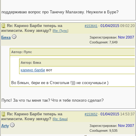
поддерживаю вопрос про Танечку Малахову. Неужели в Буре?
Re: Карино Барби теперь на
01/04/2015
09:02:20
#153641
-
интимсити. Кому звязду?
[
Re: Пупс
]
Бяка
Nov 2007
Зарегистрирован:
Сообщения: 7,649
Автор: Пупс
Автор: Бяка
карино барби
вот
Во Бякыч, бери ее в Стокгольм !))) не соскучишьси )
Пупс! За что ты меня так? Что я тебе плохого сделал?
Re: Карино Барби теперь на
01/04/2015
14:53:37
#153652
-
интимсити. Кому звязду?
[
Re: Бяка
]
Arty
Nov 2007
Зарегистрирован:
Сообщения: 9,535