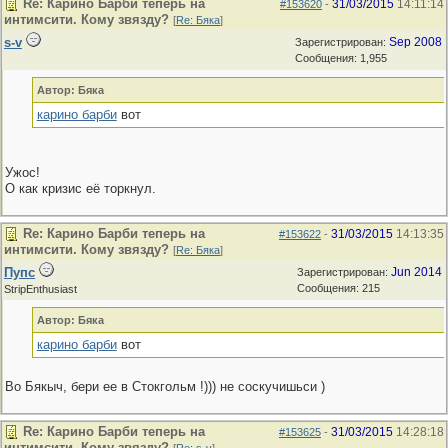
Re: Карино Барби теперь на
31/03/2015
14:11:14
#153620
-
интимсити. Кому звязду?
[
Re: Бяка
]
s-v
Sep 2008
Зарегистрирован:
Сообщения: 1,955
Автор: Бяка
карино барби
вот
Ужос!
О как кризис её торкнул.
Re: Карино Барби теперь на
31/03/2015
14:13:35
#153622
-
интимсити. Кому звязду?
[
Re: Бяка
]
Пупс
Jun 2014
Зарегистрирован:
Сообщения: 215
StripEnthusiast
Автор: Бяка
карино барби
вот
Во Бякыч, бери ее в Стокгольм !))) не соскучишьси )
Re: Карино Барби теперь на
31/03/2015
14:28:18
#153625
-
интимсити. Кому звязду?