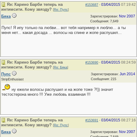
Re: Карино Барби теперь на
03/04/2015
07:19:42
#153687
-
интимсити. Кому звязду?
[
Re: Пупс
]
Бяка
Nov 2007
Зарегистрирован:
Сообщения: 7,649
Пупс! Я ипу только па любви... вот тебя например я люблю... а ты
меня нет... какая досада ... волосы на спине и жопе распушил...
Re: Карино Барби теперь на
03/04/2015
08:24:59
#153690
-
интимсити. Кому звязду?
[
Re: Бяка
]
Пупс
Jun 2014
Зарегистрирован:
Сообщения: 215
StripEnthusiast
ну ежели волосы распушил и на жопе тоже ?!)) значит
тестостерона много !!! Уже любовь взаимная !!!
Re: Карино Барби теперь на
03/04/2015
08:27:16
#153691
-
интимсити. Кому звязду?
[
Re: Пупс
]
Бяка
Nov 2007
Зарегистрирован:
Сообщения: 7,649