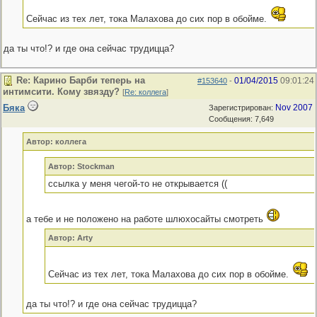
Сейчас из тех лет, тока Малахова до сих пор в обойме.
да ты что!? и где она сейчас трудицца?
Re: Карино Барби теперь на
01/04/2015
09:01:24
#153640
-
интимсити. Кому звязду?
[
Re: коллега
]
Бяка
Nov 2007
Зарегистрирован:
Сообщения: 7,649
Автор: коллега
Автор: Stockman
ссылка у меня чегой-то не открывается ((
а тебе и не положено на работе шлюхосайты смотреть
Автор: Arty
Сейчас из тех лет, тока Малахова до сих пор в обойме.
да ты что!? и где она сейчас трудицца?