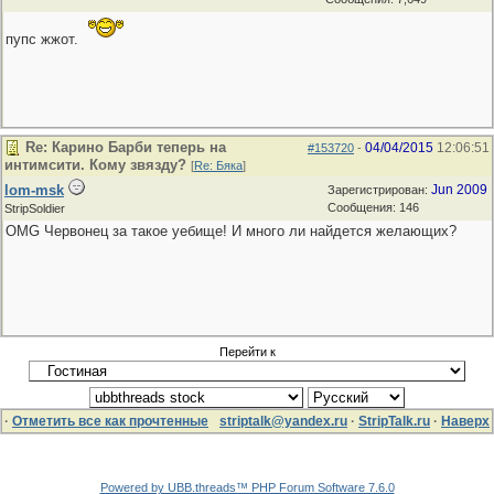
пупс жжот.
Re: Карино Барби теперь на
04/04/2015
12:06:51
#153720
-
интимсити. Кому звязду?
[
Re: Бяка
]
lom-msk
Jun 2009
Зарегистрирован:
Сообщения: 146
StripSoldier
OMG Червонец за такое уебище! И много ли найдется желающих?
Перейти к
·
Отметить все как прочтенные
striptalk@yandex.ru
·
StripTalk.ru
·
Наверх
Powered by UBB.threads™ PHP Forum Software 7.6.0