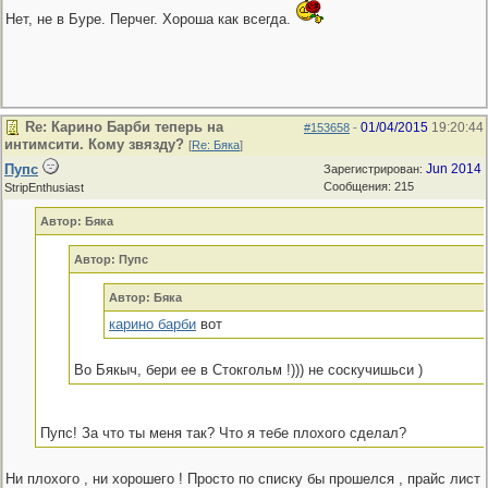
Нет, не в Буре. Перчег. Хороша как всегда.
Re: Карино Барби теперь на
01/04/2015
19:20:44
#153658
-
интимсити. Кому звязду?
[
Re: Бяка
]
Пупс
Jun 2014
Зарегистрирован:
Сообщения: 215
StripEnthusiast
Автор: Бяка
Автор: Пупс
Автор: Бяка
карино барби
вот
Во Бякыч, бери ее в Стокгольм !))) не соскучишьси )
Пупс! За что ты меня так? Что я тебе плохого сделал?
Ни плохого , ни хорошего ! Просто по списку бы прошелся , прайс лист