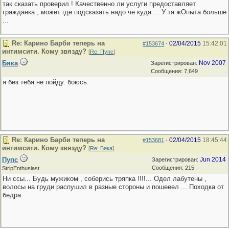
так сказать проверил ! Качественно ли услуги предоставляет
гражданка , может где подсказать надо че куда ... У тя жОпыта больше
...
Re: Карино Барби теперь на
02/04/2015
15:42:01
#153674
-
интимсити. Кому звязду?
[
Re: Пупс
]
Бяка
Nov 2007
Зарегистрирован:
Сообщения: 7,649
я без тебя не пойду. боюсь.
Re: Карино Барби теперь на
02/04/2015
18:45:44
#153681
-
интимсити. Кому звязду?
[
Re: Бяка
]
Пупс
Jun 2014
Зарегистрирован:
Сообщения: 215
StripEnthusiast
Ни ссы... Будь мужиком , соберись тряпка !!!!... Одел лабутены ,
волосы на груди распушил в разные стороны и пошееел ... Походка от
бедра