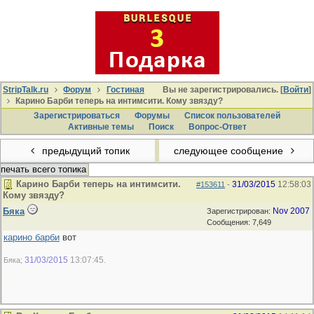
StripTalk.ru
Форум
Гостиная
Вы не зарегистрировались. [
Войти
]
Карино Барби теперь на интимсити. Кому звязду?
Зарегистрироваться
Форумы
Список пользователей
Активные темы
Поиcк
Вопрос-Ответ
предыдущий топик
следующее сообщение
печать всего топика
Карино Барби теперь на интимсити.
31/03/2015
12:58:03
#153611
-
Кому звязду?
Бяка
Nov 2007
Зарегистрирован:
Сообщения: 7,649
карино барби
вот
31/03/2015
13:07:45
Бяка;
.