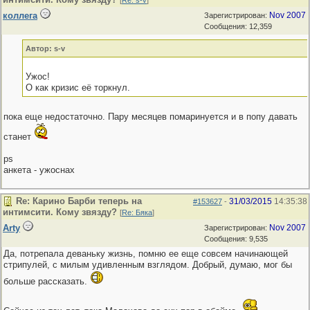
[
Re: s-v
]
коллега
Nov 2007
Зарегистрирован:
Сообщения: 12,359
Автор: s-v
Ужос!
О как кризис её торкнул.
пока еще недостаточно. Пару месяцев помаринуется и в попу давать
станет
ps
анкета - ужоснах
Re: Карино Барби теперь на
31/03/2015
14:35:38
#153627
-
интимсити. Кому звязду?
[
Re: Бяка
]
Arty
Nov 2007
Зарегистрирован:
Сообщения: 9,535
Да, потрепала деваньку жизнь, помню ее еще совсем начинающей
стрипулей, с милым удивленным взглядом. Добрый, думаю, мог бы
больше рассказать.