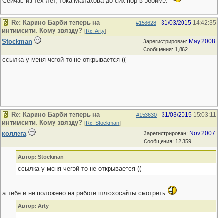
Сейчас из тех лет, тока Малахова до сих пор в обойме.
Re: Карино Барби теперь на
31/03/2015
14:42:35
#153628
-
интимсити. Кому звязду?
[
Re: Arty
]
Stockman
May 2008
Зарегистрирован:
Сообщения: 1,862
ссылка у меня чегой-то не открывается ((
Re: Карино Барби теперь на
31/03/2015
15:03:11
#153630
-
интимсити. Кому звязду?
[
Re: Stockman
]
коллега
Nov 2007
Зарегистрирован:
Сообщения: 12,359
Автор: Stockman
ссылка у меня чегой-то не открывается ((
а тебе и не положено на работе шлюхосайты смотреть
Автор: Arty