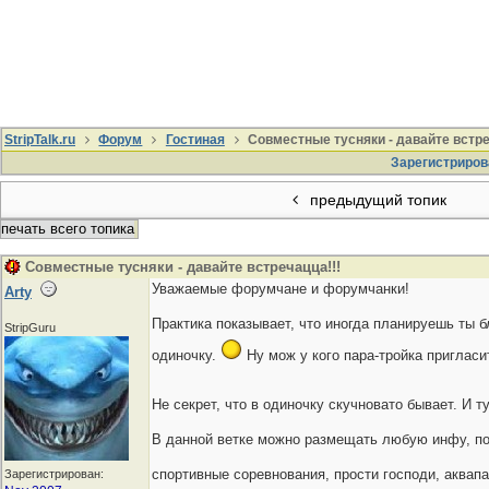
StripTalk.ru
Форум
Гостиная
Совместные тусняки - давайте встре
Зарегистриров
предыдущий топик
печать всего топика
Совместные тусняки - давайте встречацца!!!
Уважаемые форумчане и форумчанки!
Arty
Практика показывает, что иногда планируешь ты б
StripGuru
одиночку.
Ну мож у кого пара-тройка пригласи
Не секрет, что в одиночку скучновато бывает. И 
В данной ветке можно размещать любую инфу, пос
спортивные соревнования, прости господи, аквапар
Зарегистрирован: