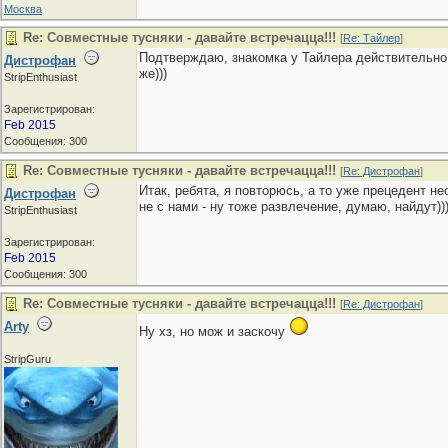
Москва
Re: Совместные тусняки - давайте встречацца!!!
[
Re: Тайлер
]
Подтверждаю, знакомка у Тайлера действительно п
Дистрофан
же)))
StripEnthusiast
Зарегистрирован:
Feb 2015
Сообщения: 300
Re: Совместные тусняки - давайте встречацца!!!
[
Re: Дистрофан
]
Итак, ребята, я повторюсь, а то уже прецедент 
Дистрофан
не с нами - ну тоже развлечение, думаю, найдут))
StripEnthusiast
Зарегистрирован:
Feb 2015
Сообщения: 300
Re: Совместные тусняки - давайте встречацца!!!
[
Re: Дистрофан
]
Arty
Ну хз, но мож и заскочу
StripGuru