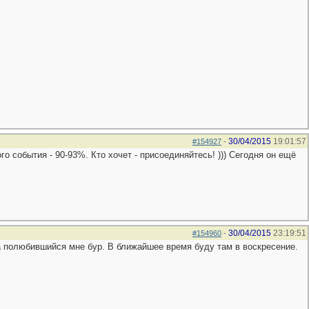
30/04/2015
19:01:57
#154927
-
го события - 90-93%. Кто хочет - присоединяйтесь! ))) Сегодня он ещё
30/04/2015
23:19:51
#154960
-
на полюбившийся мне бур. В ближайшее время буду там в воскресение.