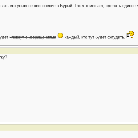
шать его унывное песнопение
в Бурый. Так что мешает, сделать единое
будет
чпокнут с извращениями
каждый, кто тут будет флудить.
тку?