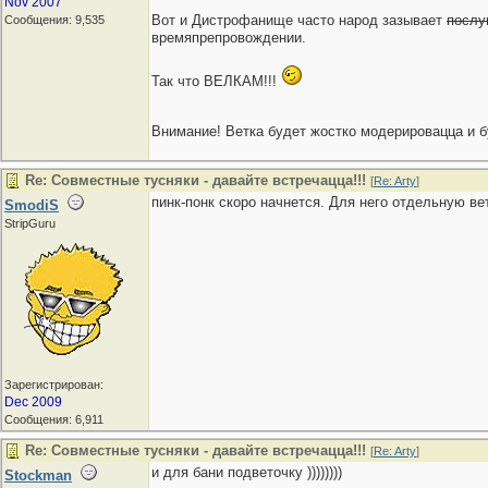
Nov 2007
Вот и Дистрофанище часто народ зазывает
послу
Сообщения: 9,535
времяпрепровождении.
Так что ВЕЛКАМ!!!
Внимание! Ветка будет жостко модерировацца и 
Re: Совместные тусняки - давайте встречацца!!!
[
Re: Arty
]
пинк-понк скоро начнется. Для него отдельную ве
SmodiS
StripGuru
Зарегистрирован:
Dec 2009
Сообщения: 6,911
Re: Совместные тусняки - давайте встречацца!!!
[
Re: Arty
]
и для бани подветочку ))))))))
Stockman