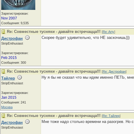
Зарегистрирован:
Nov 2007
Сообщения: 9,535
Re: Совместные тусняки - давайте встречацца!!!
[
Re: Arty
]
Скорее будет удивительно, что НЕ заскочишь)))
Дистрофан
StripEnthusiast
Зарегистрирован:
Feb 2015
Сообщения: 300
Re: Совместные тусняки - давайте встречацца!!!
[
Re: Дистрофан
]
Ну я бы не сказал что мы идем именно ПЕТЬ, мне 
Тайлер
StripEnthusiast
Зарегистрирован:
Jan 2015
Сообщения: 241
Москва
Re: Совместные тусняки - давайте встречацца!!!
[
Re: Тайлер
]
Мне тоже надо столько времени на разогрев. Но с
Дистрофан
StripEnthusiast