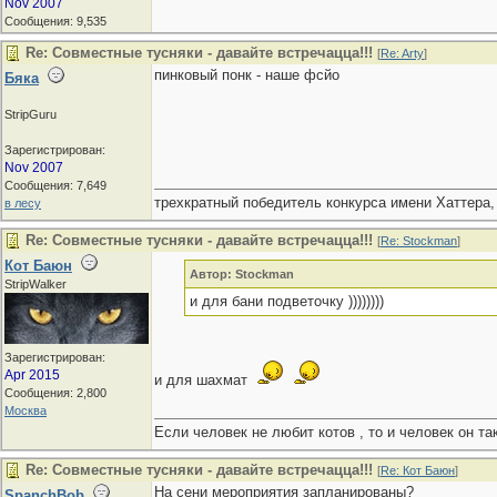
Nov 2007
Сообщения: 9,535
Re: Совместные тусняки - давайте встречацца!!!
[
Re: Arty
]
пинковый понк - наше фсйо
Бяка
StripGuru
Зарегистрирован:
Nov 2007
Сообщения: 7,649
трехкратный победитель конкурса имени Хаттера,
в лесу
Re: Совместные тусняки - давайте встречацца!!!
[
Re: Stockman
]
Кот Баюн
Автор: Stockman
StripWalker
и для бани подветочку ))))))))
Зарегистрирован:
Apr 2015
и для шахмат
Сообщения: 2,800
Москва
Если человек не любит котов , то и человек он та
Re: Совместные тусняки - давайте встречацца!!!
[
Re: Кот Баюн
]
На сени мероприятия запланированы?
SpanchBob