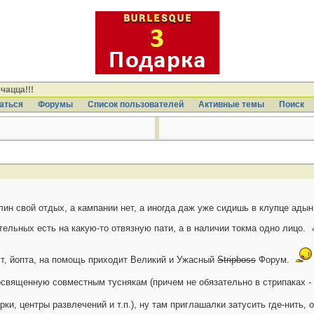
чацца!!!
аться
Форумы
Список пользователей
Активные темы
Поиcк
лин свой отдых, а кампании нет, а иногда даж уже сидишь в клупце адын
тельных есть на какую-то отвязную пати, а в наличии токма одно лицо.
тут, йопта, на помощь приходит Великий и Ужасный
Stripboss
Форум.
вященную совместным туснякам (причем не обязательно в стрипаках - ноч
ки, центры развлечений и т.п.), ну там приглашалки затусить где-нить, 