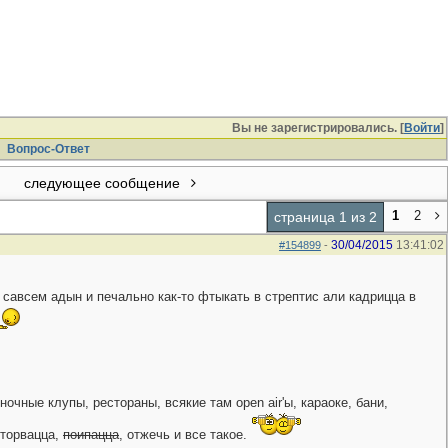
Вы не зарегистрировались. [
Войти
]
Вопрос-Ответ
следующее сообщение
1
2
страница 1 из 2
30/04/2015
13:41:02
#154899
-
 савсем адын и печально как-то фтыкать в стрептис али кадрицца в
ные клупы, рестораны, всякие там open air'ы, караоке, бани,
оторвацца,
поипацца
, отжечь и все такое.