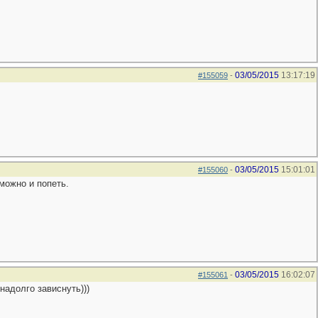
03/05/2015
13:17:19
#155059
-
03/05/2015
15:01:01
#155060
-
можно и попеть.
03/05/2015
16:02:07
#155061
-
надолго зависнуть)))