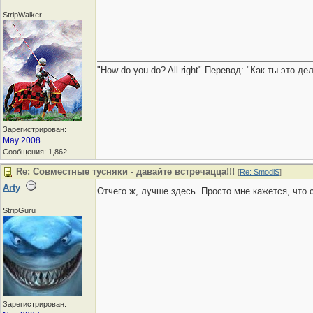
StripWalker
"How do you do? All right" Перевод: "Как ты это д
Зарегистрирован:
May 2008
Сообщения: 1,862
Re: Совместные тусняки - давайте встречацца!!!
[
Re: SmodiS
]
Arty
Отчего ж, лучше здесь. Просто мне кажется, что
StripGuru
Зарегистрирован: