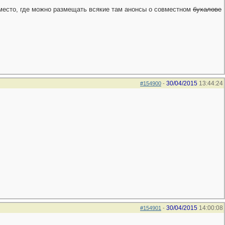
 место, где можно размещать всякие там анонсы о совместном
бухалове
30/04/2015
13:44:24
#154900
-
30/04/2015
14:00:08
#154901
-