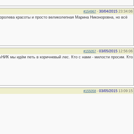
30/04/2015
23:34:06
#154967
-
 королева красоты и просто великолепная Марина Никоноровна, но всё
03/05/2015
12:56:06
#155057
-
НИК мы идём петь в коричневый лес. Кто с нами - милости просим. Кто
03/05/2015
13:09:15
#155058
-