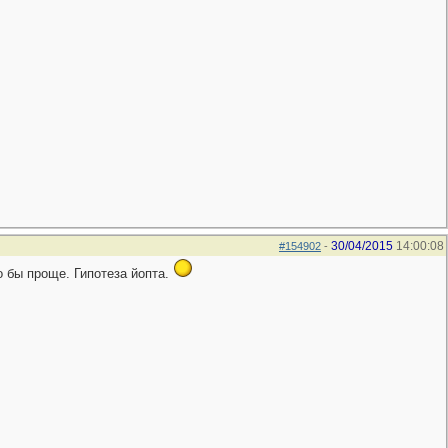
30/04/2015
14:00:08
#154902
-
 бы проще. Гипотеза йопта.