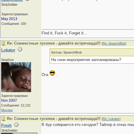
StripSoldier
Зарегистрирован:
May 2013
Сообщения: 159
Find it, Fuck it, Forget it...
Re: Совместные тусняки - давайте встречацца!!!
[
Re: SpanchBob
]
Lokator
Автор: SpanchBob
На сени мероприятия запланированы?
StripDon
Ога
.
Зарегистрирован:
Nov 2007
Сообщения: 12,131
Москва
Re: Совместные тусняки - давайте встречацца!!!
[
Re: Lokator
]
В бур собирается кто сегодня? Тайлер в отказ по
Fresh
StripSoldier