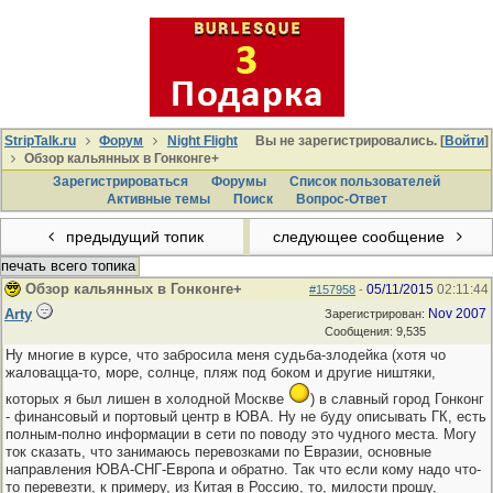
StripTalk.ru
Форум
Night Flight
Вы не зарегистрировались. [
Войти
]
Обзор кальянных в Гонконге+
Зарегистрироваться
Форумы
Список пользователей
Активные темы
Поиcк
Вопрос-Ответ
предыдущий топик
следующее сообщение
печать всего топика
Обзор кальянных в Гонконге+
05/11/2015
02:11:44
#157958
-
Arty
Nov 2007
Зарегистрирован:
Сообщения: 9,535
Ну многие в курсе, что забросила меня судьба-злодейка (хотя чо
жаловацца-то, море, солнце, пляж под боком и другие ништяки,
которых я был лишен в холодной Москве
) в славный город Гонконг
- финансовый и портовый центр в ЮВА. Ну не буду описывать ГК, есть
полным-полно информации в сети по поводу это чудного места. Могу
ток сказать, что занимаюсь перевозками по Евразии, основные
направления ЮВА-СНГ-Европа и обратно. Так что если кому надо что-
то перевезти, к примеру, из Китая в Россию, то, милости прошу,