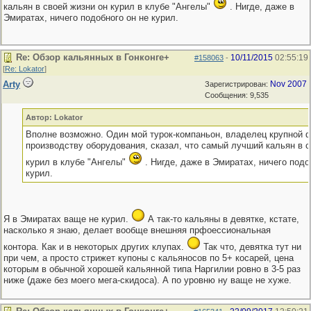
кальян в своей жизни он курил в клубе "Ангелы"
. Нигде, даже в
Эмиратах, ничего подобного он не курил.
Re: Обзор кальянных в Гонконге+
10/11/2015
02:55:19
#158063
-
[
Re: Lokator
]
Arty
Nov 2007
Зарегистрирован:
Сообщения: 9,535
Автор: Lokator
Вполне возможно. Один мой турок-компаньон, владелец крупной 
производству оборудования, сказал, что самый лучший кальян в с
курил в клубе "Ангелы"
. Нигде, даже в Эмиратах, ничего подо
курил.
Я в Эмиратах ваще не курил.
А так-то кальяны в девятке, кстате,
насколько я знаю, делает вообще внешняя прфоессиональная
контора. Как и в некоторых других клупах.
Так что, девятка тут ни
при чем, а просто стрижет купоны с кальяносов по 5+ косарей, цена
которым в обычной хорошей кальянной типа Наргилии ровно в 3-5 раз
ниже (даже без моего мега-скидоса). А по уровню ну ваще не хуже.