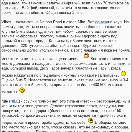
еда (мало, ток закуски и салаты и бургеры), взял пиво - 70 тугриков за
пол-литра. Вай-фай глючный, по каким-то чекам, отключается все
время, не але в общем. Общая оценка 3 из 5.
Vibes - находится на Nathan Road в отеле Mira. Вот
ссылка
на клуп. На
самом деле, тут мне понравилось значительно больше, находится
клуп на 5-м этаже, под открытым небом, сейчас погода вечером
весьма комфортная, поэтому очень и очень здорово сидеть под
пальмой в центре города. Кальяны тут более зачотные, и стоят
дешевле - 220 тугриков за обычный аппарат. Курится хорошо,
относительно долго, угольки меняют, а вот с чашками я пока не понял,
меняют или нет, так как пока еще не менял.
Все-таки от меня это
место далековато находится, долго не засиживался. Есть и напитки, и
еда, большой выбор. До 9 часов вечера "счастливые часы", когда
можно нажраться по специальной коктейльной карте за полцены.
Оценка 5 из 5. Недостатков не заметил, счета с одним кальяном и 3-4
зачотными коктейлями были приличные, не более 400-500 местных
тугриков.
Nile (
NILE
) - ссылки прямой нет, это типа египетский ресторан-бар, ну и
кальяны там типа делают. Делают откровенно плохо, без души, как
говорится, стоят недорого (был пьян, точно не помню, но типа 150
тугриков), но даже дешевизна их никак не окупается - дымят плохо и
недолго. Хотя просил араба сделать, как себе.
В общем, оставил
это место только для того, чтобы сказать, что не рекомендую вообще.
Ну как кальянную. По еде ничего сказать не могу, обычно только