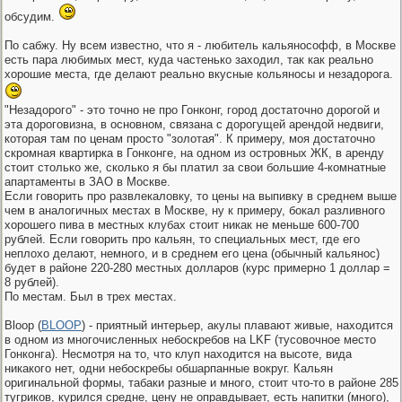
обсудим.
По сабжу. Ну всем известно, что я - любитель кальянософф, в Москве
есть пара любимых мест, куда частенько заходил, так как реально
хорошие места, где делают реально вкусные кольяносы и незадорога.
"Незадорого" - это точно не про Гонконг, город достаточно дорогой и
эта дороговизна, в основном, связана с дорогущей арендой недвиги,
которая там по ценам просто "золотая". К примеру, моя достаточно
скромная квартирка в Гонконге, на одном из островных ЖК, в аренду
стоит столько же, сколько я бы платил за свои большие 4-комнатные
апартаменты в ЗАО в Москве.
Если говорить про развлекаловку, то цены на выпивку в среднем выше
чем в аналогичных местах в Москве, ну к примеру, бокал разливного
хорошего пива в местных клубах стоит никак не меньше 600-700
рублей. Если говорить про кальян, то специальных мест, где его
неплохо делают, немного, и в среднем его цена (обычный кальянос)
будет в районе 220-280 местных долларов (курс примерно 1 доллар =
8 рублей).
По местам. Был в трех местах.
Bloop (
BLOOP
) - приятный интерьер, акулы плавают живые, находится
в одном из многочисленных небоскребов на LKF (тусовочное место
Гонконга). Несмотря на то, что клуп находится на высоте, вида
никакого нет, одни небоскребы обшарпанные вокруг. Кальян
оригинальной формы, табаки разные и много, стоит что-то в районе 285
тугриков, курился средне, цену не оправдывает, есть напитки (много),