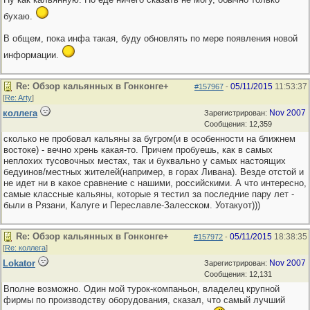
бухаю.
В общем, пока инфа такая, буду обновлять по мере появления новой
информации.
Re: Обзор кальянных в Гонконге+
05/11/2015
11:53:37
#157967
-
[
Re: Arty
]
коллега
Nov 2007
Зарегистрирован:
Сообщения: 12,359
сколько не пробовал кальяны за бугром(и в особенности на ближнем
востоке) - вечно хрень какая-то. Причем пробуешь, как в самых
неплохих тусовочных местах, так и буквально у самых настоящих
бедуинов/местных жителей(например, в горах Ливана). Везде отстой и
не идет ни в какое сравнение с нашими, российскими. А что интересно,
самые классные кальяны, которые я тестил за последние пару лет -
были в Рязани, Калуге и Переславле-Залесском. Уотакуот)))
Re: Обзор кальянных в Гонконге+
05/11/2015
18:38:35
#157972
-
[
Re: коллега
]
Lokator
Nov 2007
Зарегистрирован:
Сообщения: 12,131
Вполне возможно. Один мой турок-компаньон, владелец крупной
фирмы по производству оборудования, сказал, что самый лучший