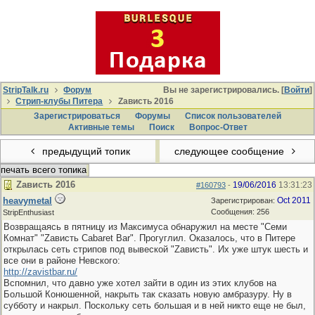
StripTalk.ru
Форум
Вы не зарегистрировались. [
Войти
]
Стрип-клубы Питера
Zависть 2016
Зарегистрироваться
Форумы
Список пользователей
Активные темы
Поиcк
Вопрос-Ответ
предыдущий топик
следующее сообщение
печать всего топика
Zависть 2016
19/06/2016
13:31:23
#160793
-
heavymetal
Oct 2011
Зарегистрирован:
Сообщения: 256
StripEnthusiast
Возвращаясь в пятницу из Максимуса обнаружил на месте "Семи
Комнат" "Zависть Cabaret Bar". Прогуглил. Оказалось, что в Питере
открылась сеть стрипов под вывеской "Zависть". Их уже штук шесть и
все они в районе Невского:
http://zavistbar.ru/
Вспомнил, что давно уже хотел зайти в один из этих клубов на
Большой Конюшенной, накрыть так сказать новую амбразуру. Ну в
субботу и накрыл. Поскольку сеть большая и в ней никто еще не был,