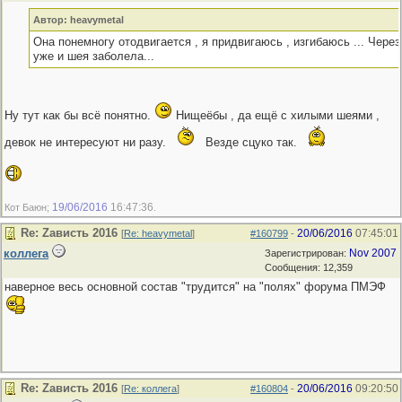
Автор: heavymetal
Она понемногу отодвигается , я придвигаюсь , изгибаюсь ... Через
уже и шея заболела...
Ну тут как бы всё понятно.
Нищеёбы , да ещё с хилыми шеями ,
девок не интересуют ни разу.
Везде сцуко так.
19/06/2016
16:47:36
Кот Баюн;
.
Re: Zависть 2016
20/06/2016
07:45:01
[
Re: heavymetal
]
#160799
-
коллега
Nov 2007
Зарегистрирован:
Сообщения: 12,359
наверное весь основной состав "трудится" на "полях" форума ПМЭФ
Re: Zависть 2016
20/06/2016
09:20:50
[
Re: коллега
]
#160804
-