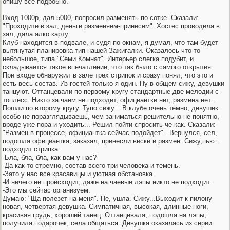
опишу все подробно.
Вход 1000р, дал 5000, попросил разменять по сотке. Сказали:
"Проходите в зал, деньги разменяем-принесем". Хостес проводила в
зал, дала алко карту.
Клуб находится в подвале, и судя по окнам, я думал, что там будет
вытянутая планировка тип нашей Зажигалки. Оказалось что-то
небольшое, типа "Семи Комнат". Интерьер слегка подубит, и
складывается такое впечатление, что так было с самого открытия.
При входе обнаружил в зале трех стрипок и сразу понял, что это и
есть весь состав. Из гостей только я один. Ну в общем сижу, девушки
танцуют. Оттанцевали по первому кругу стандартные две мелодии с
топлесс. Никто за чаем не подходит, официантки нет, размена нет...
Пошли по второму кругу. Тупо сижу... В клубе очень темно, девушек
особо не поразглядываешь, чем заниматься решительно не понятно,
вроде уже пора и уходить... Решил пойти спросить че-как. Сказали:
"Размен в процессе, официантка сейчас подойдет" . Вернулся, сел,
подошла официантка, заказал, принесли виски и размен. Сижу,пью...
подходит стрипка:
-Бла, бла, бла, как вам у нас?
-Да как-то стремно, состав всего три человека и темень.
-Зато у нас все красавицы и уютная обстановка.
-И ничего не происходит, даже на чаевые лэпы никто не подходит.
-Это мы сейчас организуем.
Думаю: "Ща полезет на меня". Не, ушла. Сижу...Выходит к пилону
новая, четвертая девушка. Симпатичная, высокая, длинные ноги,
красивая грудь, хороший танец. Оттанцевала, подошла на лэпы,
получила подарочек, села общаться. Девушка оказалась из серии: