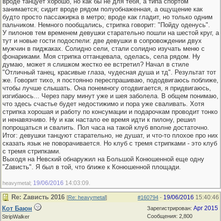
вроде танцует хорошо, но как бы не для тебя, а типа спортом
занимается; сидит вроде рядом полуобнаженная, а ощущение как
будто просто пассажирка в метро; вроде как гладит, но только одним
пальчиком. Немного пообщались, стрипка говорит: "Пойду оденусь".
У пилонов тем временем девушки старательно пошли на шестой круг, а
тут и новые гости подоспели: две девушки в сопровождении двух
мужчин в пиджаках. Солидно сели, стали солидно изучать меню с
фонариками. Моя стрипка оттанцевала, оделась, села рядом. Ну
думаю, может я слишком жестко ее встретил? Начал в стиле
"Отличный танец, красивые глаза, чудесная душа и тд". Результат тот
же. Говорит тихо, я постоянно переспрашиваю, пододвигаюсь поближе,
чтобы лучше слышать. Она понемногу отодвигается, я придвигаюсь,
изгибаюсь... Через пару минут уже и шея заболела. В общем понимаю,
что здесь счастье будет недостижимо и пора уже сваливать. Хотя
стрипка хорошая и работу по консумации и подарочкам проводит тонко
и ненавязчиво. Ну и как настало ее время идти к пилону, решил
попрощаться и свалить. Пол часа на такой клуб вполне достаточно.
Итог: девушки танцуют старательно, не душат, и что-то плохое про них
сказать язык не поворачивается. Но клуб с тремя стрипками - это клуб
с тремя стрипками.
Выходя на Невский обнаружил на Большой Конюшенной еще одну
"Zависть". Я был в той, что ближе к Конюшенной площади.
19/06/2016
14:03:09
heavymetal;
.
Re: Zависть 2016
19/06/2016
15:40:46
[
Re: heavymetal
]
#160794
-
Кот Баюн
Apr 2015
Зарегистрирован:
Сообщения: 2,800
StripWalker