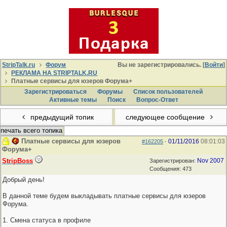
StripTalk.ru
Форум
Вы не зарегистрировались. [
Войти
]
РЕКЛАМА НА STRIPTALK.RU
Платные сервисы для юзеров Форума+
Зарегистрироваться
Форумы
Список пользователей
Активные темы
Поиcк
Вопрос-Ответ
предыдущий топик
следующее сообщение
печать всего топика
Платные сервисы для юзеров
01/11/2016
08:01:03
#162205
-
Форума+
StripBoss
Nov 2007
Зарегистрирован:
Сообщения: 473
Добрый день!
В данной теме будем выкладывать платные сервисы для юзеров
Форума.
1. Смена статуса в профиле