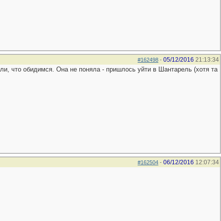
05/12/2016
21:13:34
#162498
-
и, что обидимся. Она не поняла - пришлось уйти в Шантарель (хотя та
06/12/2016
12:07:34
#162504
-