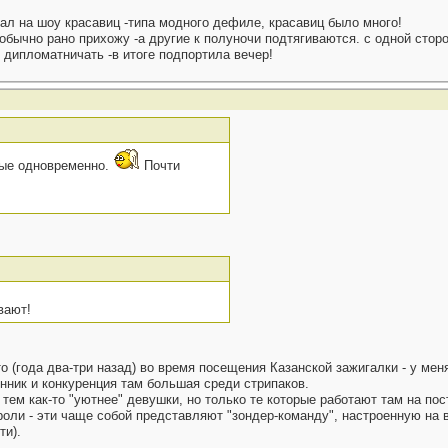
пал на шоу красавиц -типа модного дефиле, красавиц было много!
 обычно рано прихожу -а другие к полуночи подтягиваются. с одной сторо
е дипломатничать -в итоге подпортила вечер!
чные одновременно.
Почти
вают!
о (года два-три назад) во время посещения Казанской зажигалки - у мен
нник и конкуренция там большая среди стрипаков.
 тем как-то "уютнее" девушки, но только те которые работают там на пос
троли - эти чаще собой представляют "зондер-команду", настроенную на 
ти).