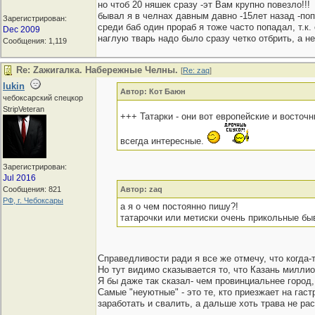
но чтоб 20 няшек сразу -эт Вам крупно повезло!!!
бывал я в челнах давным давно -15лет назад -по
Зарегистрирован:
среди баб один прораб я тоже часто попадал, т.к.
Dec 2009
наглую тварь надо было сразу четко отбрить, а н
Сообщения: 1,119
Re: Zaжигалка. Набережные Челны.
[
Re: zaq
]
lukin
Автор: Кот Баюн
чебоксарский спецкор
StripVeteran
+++ Татарки - они вот европейские и восто
всегда интересные.
Зарегистрирован:
Jul 2016
Сообщения: 821
Автор: zaq
РФ, г. Чебоксары
а я о чем постоянно пишу?!
татарочки или метиски очень прикольные бы
Справедливости ради я все же отмечу, что когда-т
Но тут видимо сказывается то, что Казань миллио
Я бы даже так сказал- чем провинциальнее город,
Самые "неуютные" - это те, кто приезжает на гас
заработать и свалить, а дальше хоть трава не рас