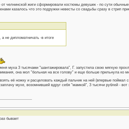
 от челнинской жиги сформировали костюмы девушек - по сути обычные п
енами казалось что это подружки невесты со свадьбы сразу в стрип прие
 а не дипломатничать -в итоге
р меня муха 3 тысячами "шантажировала", Г. запустила свою мягкую про
нимания, она мол "больная на все голову" и еще больше прильнула ко 
зять её ножку и расцеловать каждый пальчик на ней (впервые поймал с
не заплачу мухе, возомнившей вдруг себя "мамкой", 3 тысячи рублей - во
раз бывает