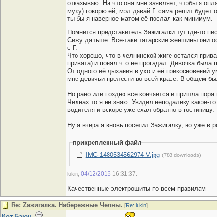
отказываю. На что она мне заявляет, чтобы я опл
муху) говорю ей, мол давай Г. сама решит будет о
ты бы я наверное матом её послал как минимум.
Помнится представитель Зажигалки тут где-то писа
Сижу дальше. Все-таки татарские женщины они ос
с Г.
Что хорошо, что в челнинской жиге остался прива
привата) и понял что не прогадал. Девочка была п
От одного её дыхания в ухо и её прикосновений у
мне девичьи прелести во всей красе. В общем бы
Но рано или поздно все кончается и пришла пора 
Челнах то я не знаю. Увидел неподалеку какое-то 
водителя и вскоре уже ехал обратно в гостиницу.
Ну а вчера я вновь посетил Зажигалку, но уже в 
прикрепленный файл
IMG-1480534562974-V.jpg
(783 downloads)
04/12/2016
16:31:37
lukin;
.
Качественные электрощиты по всем правилам
Re: Zaжигалка. Набережные Челны.
[
Re: lukin
]
Кот Баюн