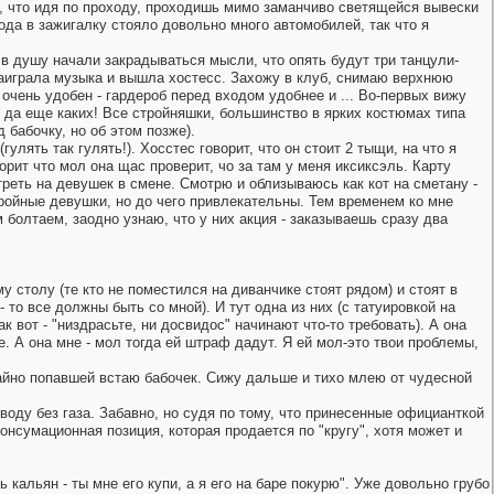
, что идя по проходу, проходишь мимо заманчиво светящейся вывески
ода в зажигалку стояло довольно много автомобилей, так что я
 в душу начали закрадываться мысли, что опять будут три танцули-
заиграла музыка и вышла хостесс. Захожу в клуб, снимаю верхнюю
очень удобен - гардероб перед входом удобнее и ... Во-первых вижу
, да еще каких! Все стройняшки, большинство в ярких костюмах типа
 бабочку, но об этом позже).
ять так гулять!). Хосстес говорит, что он стоит 2 тыщи, на что я
орит что мол она щас проверит, чо за там у меня иксиксэль. Карту
треть на девушек в смене. Смотрю и облизываюсь как кот на сметану -
тройные девушки, но до чего привлекательны. Тем временем ко мне
 болтаем, заодно узнаю, что у них акция - заказываешь сразу два
 столу (те кто не поместился на диванчике стоят рядом) и стоят в
 то все должны быть со мной). И тут одна из них (с татуировкой на
 вот - "низдрасьте, ни досвидос" начинают что-то требовать). А она
е. А она мне - мол тогда ей штраф дадут. Я ей мол-это твои проблемы,
чайно попавшей встаю бабочек. Сижу дальше и тихо млею от чудесной
воду без газа. Забавно, но судя по тому, что принесенные официанткой
онсумационная позиция, которая продается по "кругу", хотя может и
 кальян - ты мне его купи, а я его на баре покурю". Уже довольно грубо