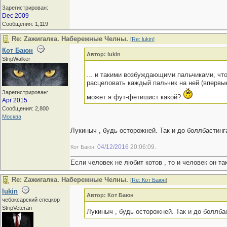
Зарегистрирован:
Dec 2009
Сообщения: 1,119
Re: Zaжигалка. Набережные Челны.
[
Re: lukin
]
Кот Баюн
Автор: lukin
StripWalker
... и такими возбуждающими пальчиками, что
расцеловать каждый пальчик на ней (впервы
Зарегистрирован:
может я фут-фетишист какой?
Apr 2015
Сообщения: 2,800
Москва
Лукиныч , будь осторожней. Так и до боллбастин
04/12/2016
20:06:09
Кот Баюн;
.
Если человек не любит котов , то и человек он та
Re: Zaжигалка. Набережные Челны.
[
Re: Кот Баюн
]
lukin
Автор: Кот Баюн
чебоксарский спецкор
StripVeteran
Лукиныч , будь осторожней. Так и до боллба