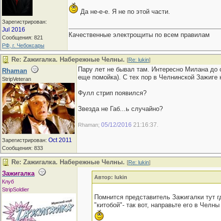
Да не-е-е. Я не по этой части.
Зарегистрирован:
Jul 2016
Качественные электрощиты по всем правилам
Сообщения: 821
РФ, г. Чебоксары
Re: Zaжигалка. Набережные Челны.
[
Re: lukin
]
Пару лет не бывал там. Интересно Милана до 
Rhaman
еще помойка). С тех пор в Челнинской Зажиге 
StripVeteran
Фулл стрип появился?
Звезда не Габ...ь случайно?
05/12/2016
21:16:37
Rhaman;
.
Oct 2011
Зарегистрирован:
Сообщения: 833
Re: Zaжигалка. Набережные Челны.
[
Re: lukin
]
Зажигалка
Автор: lukin
Клуб
StripSoldier
Помнится представитель Зажигалки тут гд
"китобой"- так вот, направьте его в Челны