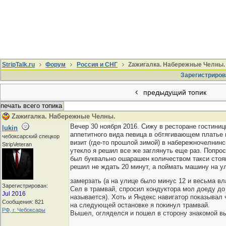
StripTalk.ru
Форум
Россия и СНГ
Zaжигалка. Набережные Челны.
Зарегистриров
предыдущий топик
печать всего топика
Zaжигалка. Набережные Челны.
Вечер 30 ноября 2016. Сижу в ресторане гостини
lukin
аппетитного вида певица в обтягивающем платье 
чебоксарский спецкор
визит (где-то прошлой зимой) в набережночелнинс
StripVeteran
утекло я решил все же заглянуть еще раз. Попрос
был буквально ошарашен количеством такси стоящи
решил не ждать 20 минут, а поймать машину на ул
замерзать (а на улице было минус 12 и весьма вл
Зарегистрирован:
Сел в трамвай, спросил кондуктора мол доеду до 
Jul 2016
называется). Хоть и Яндекс навигатор показывал ч
Сообщения: 821
на следующей остановке я покинул трамвай.
РФ, г. Чебоксары
Вышел, огляделся и пошел в сторону знакомой в