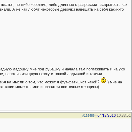
латья, но либо короткие, либо длинные с разрезами - закрытость как
хали. А не как любят некоторые девочки навешать на себя каких-то
хладную ладошку мне под рубашку и начала там поглаживать и на ухо
мне, положив изящную ножку c тонкой лодыжкой и такими
ебя на мысли о том, что может я фут-фетишист какой?
) мне на
т за такие моменты мне и нравятся восточные женщины).
04/12/2016
10:33:51
#162488
-