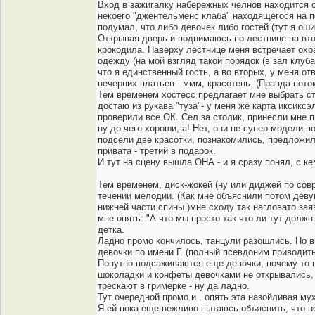
Вход в зажигалку набережных челнов находится с
некоего "джентельменс клаба" находящегося на пе
подумал, что либо девочек либо гостей (тут я ош
Открывая дверь и поднимаюсь по лестнице на втор
крокодила. Наверху лестнице меня встречает охр
одежду (на мой взгляд такой порядок (в зал клуб
что я единственный гость, а во вторых, у меня о
вечерних платьев - ммм, красотень. (Правда пото
Тем временем хостесс предлагает мне выбрать сто
достаю из рукава "туза"- у меня же карта иксиксэ
проверили все ОК. Сел за столик, принесли мне п
ну до чего хороши, а! Нет, они не супер-модели 
подсели две красотки, познакомились, предложил 
привата - третий в подарок.
И тут на сцену вышла ОНА - и я сразу понял, с ке
Тем временем, диск-жокей (ну или диджей по совр
течении мелодии. (Как мне объяснили потом девушк
нижней части спины )мне сходу так нагловато заяв
мне опять: "А что мы просто так что ли тут долж
детка.
Ладно промо кончилось, танцули разошлись. Но в
девочки по имени Г. (полный псевдоним приводить
Попутно подсаживаются еще девочки, почему-то ни
шоколадки и конфеты девочками не открывались, а
трескают в гримерке - ну да ладно.
Тут очередной промо и ..опять эта назойливая мух
Я ей пока еще вежливо пытаюсь объяснить, что не 