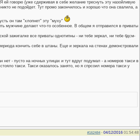
. Я ей говорю (уже сдерживая в себе желание треснуть эту назойливую
 никто не подойдет. Тут промо закончилось и хорошо что она свалила, а
пусть он там "хлопнет" эту "муху"
ить мужчине делают что-то особенное. В общем я отправился в приваты
кой зажигалке все приваты однотипны - ни тебе зеркал, ни тебе бдсм-
 периода кончить себе в штаны. Еще и зеркала на стенах демонстровали
 нет - пусто на ночных улицах и тут вдруг подумал - а номеров такси в
стояло такси. Такси оказалось занято, но я спрсоил номера такси у
04/12/2016
01:54:48
#162484
-