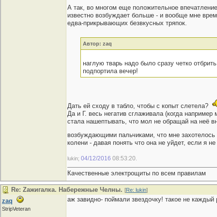
А так, во многом еще положительное впечатление
известно возбуждает больше - и вообще мне врем
едва-прикрывающих безвкусных тряпок.
Автор: zaq
наглую тварь надо было сразу четко отбрить,
подпортила вечер!
Дать ей сходу в табло, чтобы с копыт слетела?
Да и Г. весь негатив сглаживала (когда наприме
стала нашептывать, что мол не обращай на неё в
возбуждающими пальчиками, что мне захотелось в
колени - давая понять что она не уйдет, если я 
04/12/2016
08:53:20
lukin;
.
Качественные электрощиты по всем правилам
Re: Zaжигалка. Набережные Челны.
[
Re: lukin
]
аж завидно- поймали звездочку! такое не каждый 
zaq
StripVeteran