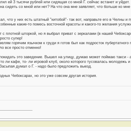
атил ей 3 тысячи рублей или сидящая со мной Г. сейчас встанет и уйдет
на сидеть со мной или нет? На что она мне заявляет, что больше ко мне
л, что у них есть штатный "китобой"- так вот, направьте его в Челны и 
обенные какие-то помесь восточной красоты и какого-то желания услуж
т с плотной шторкой, но я выбрал приват с зеркалами (в нашей Чебоксарс
росто супер!
мелям горячим язычком к груди я готов был как подросток пубертатного
ло все просто отменно!
покидать это заведение. Вышел на улицу, думаю может поймаю такси - ан
то ли кафе, то- ли игровой клуб, около которого тусовалась молодежь и 
 Засыпая думал о Г. - надо было предложить выезд.
родных Чебоксарах, но это уже совсем другая история.