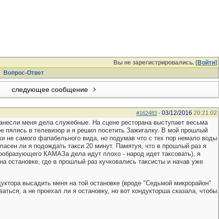
Вы не зарегистрировались. [
Войти
]
Вопрос-Ответ
следующее сообщение
03/12/2016
20:21:02
#162483
-
 занесли меня дела служебные. На сцене ресторана выступает весьма
ре пялясь в телевизор и я решил посетить Зажигалку. В мой прошлый
шки не самого фапабельного вида, но подумав что с тех пор немало воды
гласен ли я подождать такси 20 минут. Памятуя, что в прошлый раз я
дообразующего КАМАЗа дела идут плохо - народ идет таксовать), я
на остановке, где в прошлый раз кучковались таксисты и начав уже
ндуктора высадить меня на той остановке (вроде "Седьмой микрорайон"
ваться, а не проехал ли я остановку, но вот кондукторша сказала, чтобы