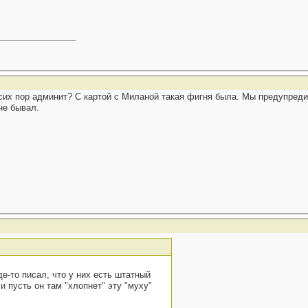
сих пор админит? С картой с Миланой такая фигня была. Мы предупредил
не бывал.
е-то писал, что у них есть штатный
 и пусть он там "хлопнет" эту "муху"