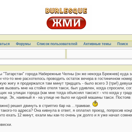
аться
Форумы
Список пользователей
Активные темы
Поиcк
цы "Татарстан" города Набережные Челны (он же некогда Брежнев) куда
и что-то мне расхотелось проводить остаток вечера в гостиничном номе
кую жигу я продержался там минут тридцать - было всего 3 (три!) деву
ив вызвать мне на стойке отеля такси, был удивлен, когда спросили, со
х на улицах города (как мне тогда объяснял таксист - что когда у гра
ице. Эх, наивный я - на улице не было ни одной машины такси. Постояв 
ажно) решил двинуть в стриптиз бар на ...трамвае.
такого-то адреса? Она кивнула в ответ, я оплатил проезд, попросив ко
то ехать 12 минут, ехали мы как-то очень уж долго и я уже начал сомне
ывески.