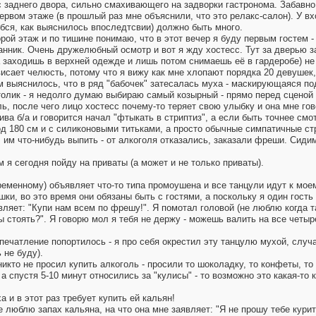
 заднего двора, сильно смахивающего на задворки гастронома. Забавно
рвом этаже (в прошлый раз мне объяснили, что это релакс-салон). У вх
ибся, как выяснилось впоследтсвии) должно быть много.
ой этаж и по тишине понимаю, что в этот вечер я буду первым гостем -
анник. Очень дружелюбный осмотр и вот я жду хостесс. Тут за дверью 
а заходишь в верхней одежде и лишь потом снимаешь её в гардеробе) не 
твисает челюсть, потому что я вижу как мне хлопают порядка 20 девушек
м выяснилось, что в ряд "бабочек" затесалась муха - маскирующаяся под
лик - я недолго думаю выбираю самый козырный - прямо перед сценой (гул
ль, после чего лицо хостесс почему-то теряет свою улыбку и она мне гов
ива б/а и говорится начал "фтыкать в стриптиз", а если быть точнее смо
под 180 см и с силиконовыми титьками, а просто обычные симпатичные с
им что-нибудь выпить - от алкоголя отказались, заказали фреши. Сидим
м я сегодня пойду на приваты (а может и не только приваты).
еменному) объявляет что-то типа промоушена и все танцули идут к моему
и, во это время они обязаны быть с гостями, а поскольку я один гость -
ляет: "Купи нам всем по фрешу!". Я помотал головой (не люблю когда так
ны стоять?". Я говорю мол я тебя не держу - можешь валить на все четыр
печатление попортилось - я про себя окрестил эту танцулю мухой, слу
 не буду).
кто не просил купить алкоголь - просили то шоколадку, то конфеты, то 
 спустя 5-10 минут относились за "кулисы" - то возможно это какая-то к
а и в этот раз требует купить ей кальян!
люблю запах кальяна, на что она мне заявляет: "Я не прошу тебе курить