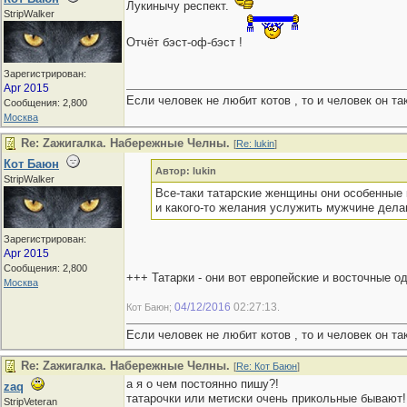
Лукинычу респект.
StripWalker
Отчёт бэст-оф-бэст !
Зарегистрирован:
Apr 2015
Если человек не любит котов , то и человек он та
Сообщения: 2,800
Москва
Re: Zaжигалка. Набережные Челны.
[
Re: lukin
]
Кот Баюн
Автор: lukin
StripWalker
Все-таки татарские женщины они особенные 
и какого-то желания услужить мужчине дела
Зарегистрирован:
Apr 2015
Сообщения: 2,800
+++ Татарки - они вот европейские и восточные 
Москва
04/12/2016
02:27:13
Кот Баюн;
.
Если человек не любит котов , то и человек он та
Re: Zaжигалка. Набережные Челны.
[
Re: Кот Баюн
]
а я о чем постоянно пишу?!
zaq
татарочки или метиски очень прикольные бывают!
StripVeteran