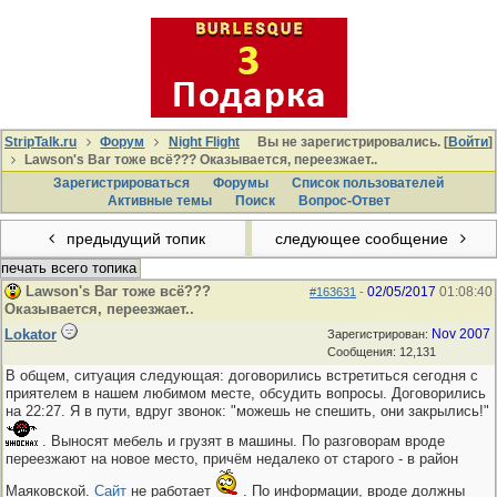
StripTalk.ru
Форум
Night Flight
Вы не зарегистрировались. [
Войти
]
Lawson's Bar тоже всё??? Оказывается, переезжает..
Зарегистрироваться
Форумы
Список пользователей
Активные темы
Поиcк
Вопрос-Ответ
предыдущий топик
следующее сообщение
печать всего топика
Lawson's Bar тоже всё???
02/05/2017
01:08:40
#163631
-
Оказывается, переезжает..
Lokator
Nov 2007
Зарегистрирован:
Сообщения: 12,131
В общем, ситуация следующая: договорились встретиться сегодня с
приятелем в нашем любимом месте, обсудить вопросы. Договорились
на 22:27. Я в пути, вдруг звонок: "можешь не спешить, они закрылись!"
. Выносят мебель и грузят в машины. По разговорам вроде
переезжают на новое место, причём недалеко от старого - в район
Маяковской.
Сайт
не работает
. По информации, вроде должны