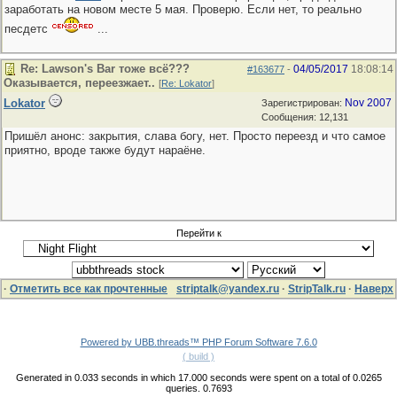
заработать на новом месте 5 мая. Проверю. Если нет, то реально
песдетс
...
Re: Lawson's Bar тоже всё???
04/05/2017
18:08:14
#163677
-
Оказывается, переезжает..
[
Re: Lokator
]
Lokator
Nov 2007
Зарегистрирован:
Сообщения: 12,131
Пришёл анонс: закрытия, слава богу, нет. Просто переезд и что самое
приятно, вроде также будут нараёне.
Перейти к
·
Отметить все как прочтенные
striptalk@yandex.ru
·
StripTalk.ru
·
Наверх
Powered by UBB.threads™ PHP Forum Software 7.6.0
( build )
Generated in 0.033 seconds in which 17.000 seconds were spent on a total of 0.0265
queries. 0.7693