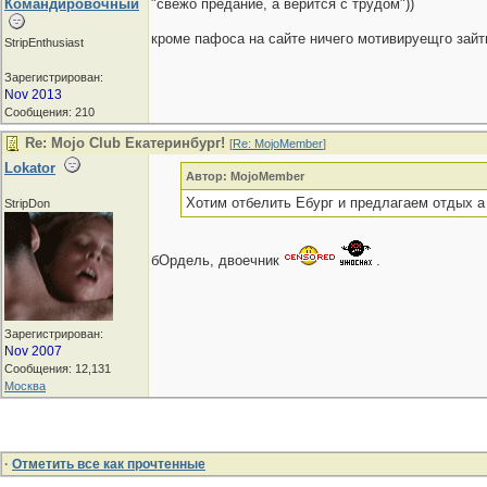
Командировочный
"свежо предание, а верится с трудом"))
кроме пафоса на сайте ничего мотивируещго зайт
StripEnthusiast
Зарегистрирован:
Nov 2013
Сообщения: 210
Re: Mojo Club Екатеринбург!
[
Re: MojoMember
]
Lokator
Автор: MojoMember
Хотим отбелить Ебург и предлагаем отдых а
StripDon
бОрдель, двоечник
.
Зарегистрирован:
Nov 2007
Сообщения: 12,131
Москва
·
Отметить все как прочтенные