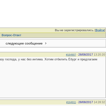
Вы не зарегистрировались. [
Войти
]
Вопрос-Ответ
следующее сообщение
28/08/2017
13:20:20
#164907
-
зу господа, у нас без интима. Хотим отбелить Ебург и предлагаем
28/08/2017
14:28:32
#164911
-