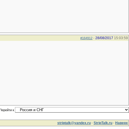
28/08/2017
15:03:59
#164912
-
Перейти к
striptalk@yandex.ru
·
StripTalk.ru
·
Наверх