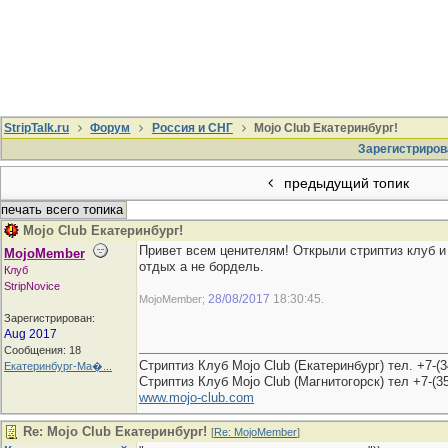
StripTalk.ru
Форум
Россия и СНГ
Mojo Club Екатеринбург!
Зарегистриров
предыдущий топик
печать всего топика
Mojo Club Екатеринбург!
Привет всем ценителям! Открыли стриптиз клуб и 
MojoMember
отдых а не бордель.
Клуб
StripNovice
28/08/2017
18:30:45
MojoMember;
.
Зарегистрирован:
Aug 2017
Сообщения: 18
Стриптиз Клуб Mojo Club (Екатеринбург) тел. +7-(3
Екатеринбург-Ма�...
Стриптиз Клуб Mojo Club (Магнитогорск) тел +7-(3
www.mojo-club.com
Re: Mojo Club Екатеринбург!
[
Re: MojoMember
]