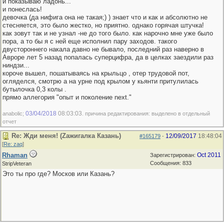
и показываю ладонь...
и понеслась!
девочка (да нифига она не такая;) ) знает что и как и абсолютно не
стесняется, это было жестко, но приятно. однако горячая штучка!
как зовут так и не узнал -не до того было. как нарочно мне уже было
пора, а то бы я с ней еще исполнил пару заходов. такого
двустороннего накала давно не бывало, последний раз наверно в
Авроре лет 5 назад попалась суперцифра, да в целках заездили раз
ниндзи...
короче вышел, пошатываясь на крыльцо , отер трудовой пот,
огляделся, смотрю а на урне под крылом у кьянти притулилась
бутылочка 0,3 колы .
прямо аллегория "опыт и поколение next."
03/04/2018
08:03:03
anabolic;
. причина редактирования: выделено в отдельный
отчет
Re: Жди меня! (Zажигалка Казань)
12/09/2017
18:48:04
#165179
-
[
Re: zaq
]
Rhaman
Oct 2011
Зарегистрирован:
Сообщения: 833
StripVeteran
Это ты про где? Москов или Казань?