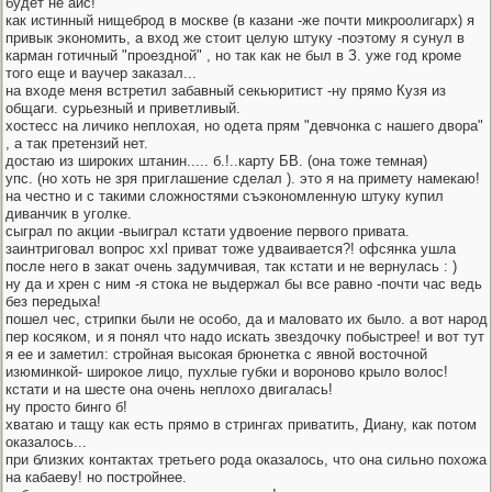
будет не айс!
как истинный нищеброд в москве (в казани -же почти микроолигарх) я
привык экономить, а вход же стоит целую штуку -поэтому я сунул в
карман готичный "проездной" , но так как не был в З. уже год кроме
того еще и ваучер заказал...
на входе меня встретил забавный секьюритист -ну прямо Кузя из
общаги. сурьезный и приветливый.
хостесс на личико неплохая, но одета прям "девчонка с нашего двора"
, а так претензий нет.
достаю из широких штанин..... б.!..карту БВ. (она тоже темная)
упс. (но хоть не зря приглашение сделал ). это я на примету намекаю!
на честно и с такими сложностями съэкономленную штуку купил
диванчик в уголке.
сыграл по акции -выиграл кстати удвоение первого привата.
заинтриговал вопрос xxl приват тоже удваивается?! офсянка ушла
после него в закат очень задумчивая, так кстати и не вернулась : )
ну да и хрен с ним -я стока не выдержал бы все равно -почти час ведь
без передыха!
пошел чес, стрипки были не особо, да и маловато их было. а вот народ
пер косяком, и я понял что надо искать звездочку побыстрее! и вот тут
я ее и заметил: стройная высокая брюнетка с явной восточной
изюминкой- широкое лицо, пухлые губки и вороново крыло волос!
кстати и на шесте она очень неплохо двигалась!
ну просто бинго б!
хватаю и тащу как есть прямо в стрингах приватить, Диану, как потом
оказалось...
при близких контактах третьего рода оказалось, что она сильно похожа
на кабаеву! но постройнее.