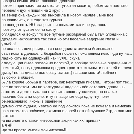
вобщем симпатичная ласковая девочка!
потом я пригласил ее за столик, угостил мохито, поболтали немного,
перевели дух и пошли на 2 круг...
за вечер она каждый раз выходила в новом наряде , мне все
понравились, а я еще тот гурман.
но всегда есть НО -зацепиться языками так и не удалось...
поэтому отпустил ее на охоту .
огляделся -а вокруг то все путные разобраны! была там блондинка с
дрэдами -акробатика так себе но эти веселые задорные глаза и
улыбка!
но она весь вечер сидела за соседним столиком безвылазно .
стал искать дальше, с безрыбья пошел с поколением некст -да ну на...
ладно хоть на одинарный! как чуял.. скука
следующая была рослой но плоской, а вообще забавные ощущения -я
немелкий, но тут девчонки среднего роста + стрипы -и вот я ей в плечо
дышу! но на диване все сразу встает;) на свои места! люблю я
высоких в общем.
была короче борьба в партере, как некоторые писали... чтобы пот тек...
все по заветам -мы не халтурили! надеюсь оба остались довольны.
а потом я долго пытался отловить свою луноликую, но она как
нарочно была на сцене. и тут я зацепил еще одну -ну прям
реинкарнацию Фионы в ошейнике .
думаю -это судьба, хватаю ее под локоток пока не исчезла и намекаю
на знакомство поближе, скомкав в своей потной ручонке 2тр, а она мне
в ответ
-а вы знаете о такой интересной акции как xxl приват?
а я ей
-да ты просто мысли мои читаешь!!!