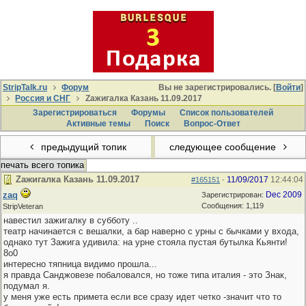
StripTalk.ru
Форум
Вы не зарегистрировались. [
Войти
]
Россия и СНГ
Zажигалка Казань 11.09.2017
Зарегистрироваться
Форумы
Список пользователей
Активные темы
Поиcк
Вопрос-Ответ
предыдущий топик
следующее сообщение
печать всего топика
Zажигалка Казань 11.09.2017
11/09/2017
12:44:04
#165151
-
zaq
Dec 2009
Зарегистрирован:
Сообщения: 1,119
StripVeteran
навестил зажигалку в субботу ..
театр начинается с вешалки, а бар наверно с урны с бычками у входа,
однако тут Зажига удивила: на урне стояла пустая бутылка Кьянти!
8о0
интересно тяпница видимо прошла...
я правда Санджовезе побаловался, но тоже типа италия - это Знак,
подумал я.
у меня уже есть примета если все сразу идет четко -значит что то