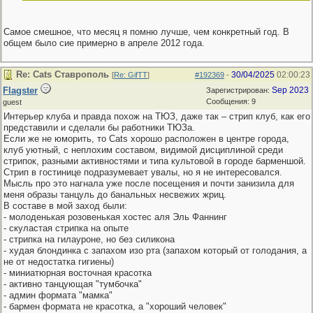
Самое смешное, что месяц я помню лучше, чем конкретный год. В
общем было сие примерно в апреле 2012 года.
Re: Cats Ставрополь
30/04/2025
02:00:23
[
Re: GifTT
]
#192369
-
Flagster
Sep 2023
Зарегистрирован:
Сообщения: 9
guest
Интерьер клуба и правда похож на ТЮЗ, даже так – стрип клуб, как его
представили и сделали бы работники ТЮЗа.
Если же не юморить, то Cats хорошо расположен в центре города,
клуб уютный, с неплохим составом, видимой дисциплиной среди
стрипок, разными активностями и типа культовой в городе барменшой.
Стрип в гостинице подразумевает увалы, но я не интересовался.
Мысль про это нагнала уже после посещения и почти занизила для
меня образы танцуль до банальных несвежих жриц.
В составе в мой заход были:
- молоденькая розовенькая хостес аля Эль Фаннинг
- скуластая стрипка на опыте
- стрипка на гилауроне, но без силикона
- худая блондинка с запахом изо рта (запахом который от голодания, а
не от недостатка гигиены)
- миниатюрная восточная красотка
- активно танцующая "тумбочка"
- админ формата "мамка"
- бармен формата не красотка, а "хороший человек"