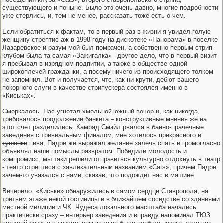
существующего и поныне. Было это очень давно, многие подробности
уже стерлись, и, тем не менее, рассказать тоже есть о чем.
Если обратиться к фактам, то в первый раз в жизни я увидел
голую
женщину
стрептис аж в 1998 году на дискотеке «Панорама» в поселке
Лазаревское
и разум мой был помрачен
, а собственно первым стрип-
клубом была та самая «Зажигалка» - другое дело, что в первый визит
я пребывал в изрядном подпитии, а также в обществе одной
широкоплечей гражданки, а посему ничего из происходящего толком
не запомнил. Вот и получается, что, как ни крути, дебют вашего
покорного слуги в качестве стрипуокера состоялся именно в
«Киськах».
Смеркалось. Нас угнетал хмельной южный вечер и, как никогда,
требовалось продолжение банкета – конструктивные мнения же на
этот счет разделились. Камрад Смайл рвался в банно-прачечные
заведения с тривиальным финалом, мне хотелось прекрасного и
тушонки
пива, Падре же выражал желание залечь спать и громогласно
объявлял наши помыслы развратом. Победили молодость и
компромисс, мы таки решили отправиться культурно отдохнуть в театр
- театр стрептиса с завлекательным названием «Cats», причем Падре
зачем-то увязался с нами, сказав, что подождет нас в машине.
Вечерело. «Киськи» обнаружились в самом сердце Ставрополя, на
третьем этаже некой гостиницы и в ближайшем соседстве со зданиями
местной милиции и ЧК. Чудеса локального масштаба начались
практически сразу – интерьер заведения и вправду напоминал ТЮЗ
средней руки, а в зрительном зале не было вообще никого, хотя час