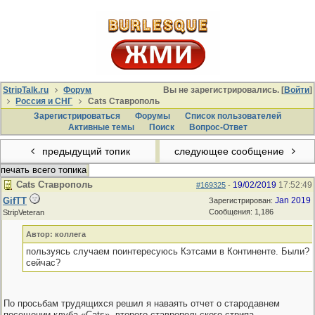
StripTalk.ru
Форум
Вы не зарегистрировались. [
Войти
]
Россия и СНГ
Cats Ставрополь
Зарегистрироваться
Форумы
Список пользователей
Активные темы
Поиcк
Вопрос-Ответ
предыдущий топик
следующее сообщение
печать всего топика
Cats Ставрополь
19/02/2019
17:52:49
#169325
-
GifTT
Jan 2019
Зарегистрирован:
Сообщения: 1,186
StripVeteran
Автор: коллега
пользуясь случаем поинтересуюсь Кэтсами в Континенте. Были? 
сейчас?
По просьбам трудящихся решил я наваять отчет о стародавнем
посещении клуба «Cats», второго ставропольского стрипа,