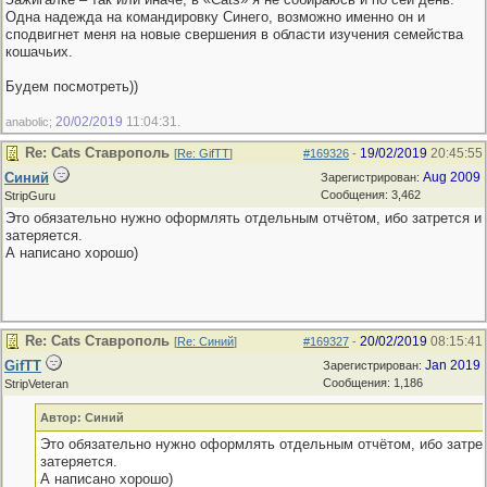
Одна надежда на командировку Синего, возможно именно он и
сподвигнет меня на новые свершения в области изучения семейства
кошачьих.
Будем посмотреть))
20/02/2019
11:04:31
anabolic;
.
Re: Cats Ставрополь
19/02/2019
20:45:55
[
Re: GifTT
]
#169326
-
Синий
Aug 2009
Зарегистрирован:
Сообщения: 3,462
StripGuru
Это обязательно нужно оформлять отдельным отчётом, ибо затрется и
затеряется.
А написано хорошо)
Re: Cats Ставрополь
20/02/2019
08:15:41
[
Re: Синий
]
#169327
-
GifTT
Jan 2019
Зарегистрирован:
Сообщения: 1,186
StripVeteran
Автор: Синий
Это обязательно нужно оформлять отдельным отчётом, ибо затрет
затеряется.
А написано хорошо)