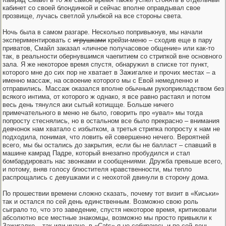
кабинет со своей блондинкой и сейчас вполне оправдывал свое
прозвище, лучась светлой улыбкой на все стороны света.
Ночь была в самом разгаре. Несколько попривыкнув, мы начали
экспериментировать с
игрушками
крейзи-меню – сходив еще в пару
приватов, Смайл заказал «личное получасовое общение» или как-то
так, в реальности обернувшимся чаепитием со стрипкой вне основного
зала. Я же некоторое время спустя, обнаружил в списке тот пункт,
которого мне до сих пор не хватает в Зажигалке и прочих местах – а
именно массаж, на освоение которого мы с Евой немедленно и
отправились. Массаж оказался вполне обычным рукоприкладством без
всякого интима, от которого ж однако, я все равно растаял и потом
весь день тянулся аки сытый котищще. Больше ничего
примечательного в меню не было, говорить про «увал» мы тогда
попросту стеснялись, но в остальном все было прекрасно – внимания
девчонок нам хватало с избытком, а третья стрипка попросту к нам не
подходила, понимая, что ловить ей совершенно нечего. Вероятней
всего, мы бы остались до закрытия, если бы не балласт – спавший в
машине камрад Падре, который внезапно пробудился и стал
бомбардировать нас звонками и сообщениями. Дружба превыше всего,
и потому, вняв голосу блюстителя нравственности, мы тепло
распрощались с девушками и с неохотой двинули в сторону дома.
По прошествии времени сложно сказать, почему тот визит в «Киськи»
так и остался по сей день единственным. Возможно свою роль
сыграло то, что это заведение, спустя некоторое время, критиковали
абсолютно все местные знакомцы, возможно мы просто привыкли к
Зажигалке – так или иначе, в «Cats» я не собираюсь и по сей день.