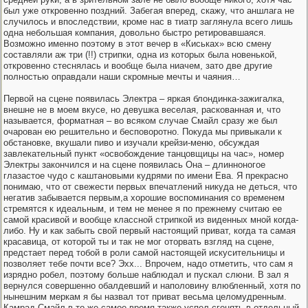
был уже откровенно поздний. Забегая вперед, скажу, что аншлага не
случилось и впоследствии, кроме нас в тиатр заглянула всего лишь
одна небольшая компания, довольно быстро ретировавшаяся.
Возможно именно поэтому в этот вечер в «Киськах» всю смену
составляли аж три (!!) стрипки, одна из которых была новенькой,
откровенно стеснялась и вообще была ниачем, зато две другие
полностью оправдали наши скромные мечты и чаяния…
Первой на сцене появилась Электра – яркая блондинка-зажигалка,
внешне не в моем вкусе, но девушка веселая, раскованная и, что
называется, форматная – во всяком случае Смайл сразу же был
очарован ею решительно и бесповоротно. Покуда мы привыкали к
обстановке, вкушали пиво и изучали крейзи-меню, обсуждая
завлекательный пункт «освобождение танцовщицы на час», номер
Электры закончился и на сцене появилась Она – длинноногое
глазастое чудо с каштановыми кудрями по имени Ева. Я прекрасно
понимаю, что от свежести первых впечатлений никуда не деться, что
негатив забывается первым,а хорошие воспоминания со временем
стремятся к идеальным, и тем не менее я по прежнему считаю ее
самой красивой и вообще классной стрипкой из виденных мной когда-
либо. Ну и как забыть свой первый настоящий приват, когда та самая
красавица, от которой ты и так не мог оторвать взгляд на сцене,
предстает перед тобой в роли самой настоящей искусительницы и
позволяет тебе почти все? Эхх... Впрочем, надо отметить, что сам я
изрядно робел, поэтому больше наблюдал и пускал слюни. В зал я
вернулся совершенно обалдевший и наполовину влюбленный, хотя по
нынешним меркам я бы назвал тот приват весьма целомудренным.
Камрад Смайл в то же самое время также успел сгонять в отдельный