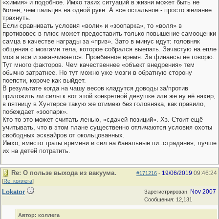
«химия» и подобное. Имхо таких ситуаций в жизни может быть не
более, чем пальцев на одной руке. А все остальное - просто желание
трахнуть.
Если сравнивать условия «воли» и «зоопарка», то «воля» в
противовес в плюс может предоставить только повышение самооценки
самца в качестве награды за «приз». Зато в минус идут: головняк
общения с мозгами тела, которое собрался выепать. Зачастую на епле
мозга все и заканчивается. Проебанное время. За финансы не говорю.
Тут много факторов. Чем качественнее «объект внедрения» тем
обычно затратнее. Но тут можно уже мозги в обратную сторону
поепсти, короче как выйдет.
В результате когда на чашу весов кладутся доводы за/против
приложить ли силы к вот этой конкретной девушке или же ну её нахер,
в пятницу в Хунтерсе такую же отимею без головняка, как правило,
побеждает «зоопарк».
Кто-то это может считать ленью, «сдачей позиций». Хз. Стоит ещё
учитывать, что в этом плане существенно отличаются условия охоты
свободных эсквайров от окольцованных.
Имхо, вместо траты времени и сил на банальные пи..страдания, лучше
их на детей потратить.
Re: О пользе выхода из вакуума.
19/06/2019
09:46:24
#171216
-
[
Re: коллега
]
Lokator
Nov 2007
Зарегистрирован:
Сообщения: 12,131
Автор: коллега