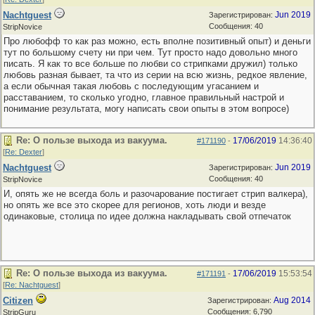
Nachtguest
Jun 2019
Зарегистрирован:
Сообщения: 40
StripNovice
Про любофф то как раз можно, есть вполне позитивный опыт) и деньги
тут по большому счету ни при чем. Тут просто надо довольно много
писать. Я как то все больше по любви со стрипками дружил) только
любовь разная бывает, та что из серии на всю жизнь, редкое явление,
а если обычная такая любовь с последующим угасанием и
расставанием, то сколько угодно, главное правильный настрой и
понимание результата, могу написать свои опыты в этом вопросе)
Re: О пользе выхода из вакуума.
17/06/2019
14:36:40
#171190
-
[
Re: Dexter
]
Nachtguest
Jun 2019
Зарегистрирован:
Сообщения: 40
StripNovice
И, опять же не всегда боль и разочарование постигает стрип валкера),
но опять же все это скорее для регионов, хоть люди и везде
одинаковые, столица по идее должна накладывать свой отпечаток
Re: О пользе выхода из вакуума.
17/06/2019
15:53:54
#171191
-
[
Re: Nachtguest
]
Citizen
Aug 2014
Зарегистрирован:
Сообщения: 6,790
StripGuru