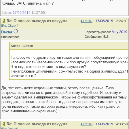
Кольца, ЗАГС, ипотека и т.п.?
17/06/2019
11:37:55
Citizen;
.
Re: О пользе выхода из вакуума.
17/06/2019
12:24:01
#171185
-
[
Re: Citizen
]
Dexter
May 2019
Зарегистрирован:
Сообщения: 516
StripMember
Автор: Citizen
На форуме по десять кругов намотали
на винт
обсуждений про «о
«возможность/невозможность» и про другую сопутствующую хрен
Что под «отношениями» тс подразумевал?
Ненапряжные шпили-вили, сожительство на одной жилплощади? К
ипотека и т.п.?
Да, тут есть даже отдельные топики, этому посвящённые. Типа
встречались ли вы со стриптизершей и тому подобное. Я поэтому и
акцент сделал на эмпирическом, чтобы не философствования на тему
разводить, а понять, какой опыт в данном направлении имеется у тс
(если имеется). Такие истории всегда интересны, ибо, как правило,
ярко эмоционально окрашены:-)
Re: О пользе выхода из вакуума.
17/06/2019
14:33:58
#171189
-
[
Re: Dexter
]