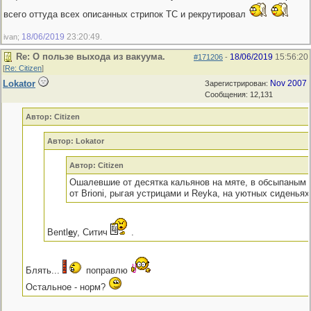
всего оттуда всех описанных стрипок ТС и рекрутировал
18/06/2019
23:20:49
ivan;
.
Re: О пользе выхода из вакуума.
18/06/2019
15:56:20
#171206
-
[
Re: Citizen
]
Lokator
Nov 2007
Зарегистрирован:
Сообщения: 12,131
Автор: Citizen
Автор: Lokator
Автор: Citizen
Ошалевшие от десятка кальянов на мяте, в обсыпаным
от Brioni, рыгая устрицами и Reyka, на уютных сиденьях
Bentl
e
y, Ситич
.
Блять...
поправлю
Остальное - норм?