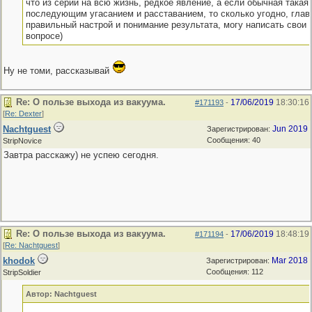
что из серии на всю жизнь, редкое явление, а если обычная такая
последующим угасанием и расставанием, то сколько угодно, глав
правильный настрой и понимание результата, могу написать свои 
вопросе)
Ну не томи, рассказывай
Re: О пользе выхода из вакуума.
17/06/2019
18:30:16
#171193
-
[
Re: Dexter
]
Nachtguest
Jun 2019
Зарегистрирован:
Сообщения: 40
StripNovice
Завтра расскажу) не успею сегодня.
Re: О пользе выхода из вакуума.
17/06/2019
18:48:19
#171194
-
[
Re: Nachtguest
]
khodok
Mar 2018
Зарегистрирован:
Сообщения: 112
StripSoldier
Автор: Nachtguest