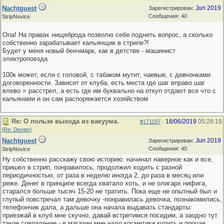
Nachtguest
Jun 2019
Зарегистрирован:
Сообщения: 40
StripNovice
Опа! На правах нищеброда позволю себе поднять вопрос, а сколько
собственно зарабатывает кальянщик в стрипе?!
Будет у меня новый бенчмарк, как в детстве - машинист
электропоезда.
100к может, если с головой, с табаком мутит, чаевые, с девчонками
договоренности. Зависит от клуба, есть места где шаг вправо шаг
влево = расстрел, а есть где им буквально на откуп отдают все что с
кальянами и он сам распоряжается хозяйством
Re: О пользе выхода из вакуума.
18/06/2019
05:28:19
#171197
-
[
Re: Dexter
]
Nachtguest
Jun 2019
Зарегистрирован:
Сообщения: 40
StripNovice
Ну собственно расскажу свою историю: начинал наверное как и все,
пришел в стрип, понравилось, продолжил ходить с разной
периодичностью, от раза в неделю иногда 2, до раза в месяц или
реже. Денег в принципе всегда хватало хоть, и не олигарх нифига,
старался больше тысяч 15-20 не тратить. Пока еще не опытный был и
глупый повстречал там девочку -понравилась девочка, познакомились,
телефончик дала, а дальше она начала выдавать стандарты:
приезжай в клуб мне скучно, давай встретимся посидим, а заодно тут
такое совпадение - в магазин мне надо косметики купить и прочая