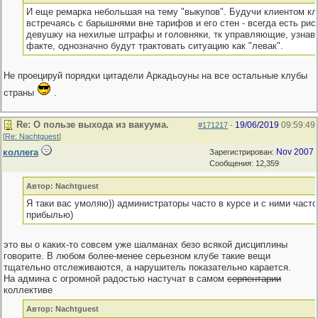
И еще ремарка небольшая на тему "выкупов". Будучи клиентом кл
встречаясь с барышнями вне тарифов и его стен - всегда есть рис
девушку на нехилые штрафы и головняки, тк управляющие, узнав 
факте, однозначно будут трактовать ситуацию как "левак".
Не проецируй порядки цитадели Аркадьоуны на все остальные клубы
страны
.
Re: О пользе выхода из вакуума.
19/06/2019
09:59:49
#171217
-
[
Re: Nachtguest
]
коллега
Nov 2007
Зарегистрирован:
Сообщения: 12,359
Автор: Nachtguest
Я таки вас умоляю)) администраторы часто в курсе и с ними част
прибылью)
это вы о каких-то совсем уже шалманах безо всякой дисциплины
говорите. В любом более-менее серьезном клубе такие вещи
тщательно отслеживаются, а нарушитель показательно карается.
На админа с огромной радостью настучат в самом
серпентарии
коллективе
Автор: Nachtguest