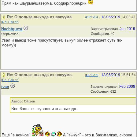
Прям как шаурма/шаверма, бордюр/поребрик
Re: О пользе выхода из вакуума.
18/06/2019
14:03:41
#171204
-
[
Re: Citizen
]
Nachtguest
Jun 2019
Зарегистрирован:
Сообщения: 40
StripNovice
Увал и выезд тоже присутствует, выкуп более отражает суть по-
моему))
Re: О пользе выхода из вакуума.
18/06/2019
15:51:54
#171205
-
[
Re: Citizen
]
ivan
Feb 2008
Зарегистрирован:
Сообщения: 632
Автор: Citizen
Все больше - «увал» и «на выезд».
Ещё "в ночное"
А "выкуп" - это в Зажигалках, скорее