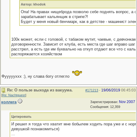
Автор: khodok
Опа! На правах нищеброда позволю себе поднять вопрос, а 
зарабатывает кальянщик в стрипе?!
Будет у меня новый бенчмарк, как в детстве - машинист элек
100к может, если с головой, с табаком мутит, чаевые, с девчонкам
договоренности. Зависит от клуба, есть места где шаг вправо шаг
расстрел, а есть где им буквально на откуп отдают все что с каль
распоряжается хозяйством
Фуууууххх :), ну слава богу отлегло
Re: О пользе выхода из вакуума.
19/06/2019
06:45:03
#171213
-
[
Re: Nachtguest
]
коллега
Nov 2007
Зарегистрирован:
Сообщения: 12,359
Цитировать
И решил я тогда что хватит мне бобылем ходить пора уже и с нор
девушкой познакомиться)
...