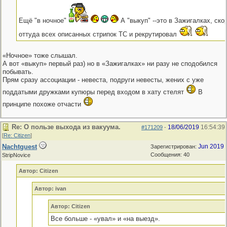
Ещё "в ночное"
А "выкуп" --это в Зажигалках, ско
оттуда всех описанных стрипок ТС и рекрутировал
«Ночное» тоже слышал.
А вот «выкуп» первый раз) но в «Зажигалках» ни разу не сподобился
побывать.
Прям сразу ассоциации - невеста, подруги невесты, жених с уже
поддатыми дружками купюры перед входом в хату стелят
В
принципе похоже отчасти
Re: О пользе выхода из вакуума.
18/06/2019
16:54:39
#171209
-
[
Re: Citizen
]
Nachtguest
Jun 2019
Зарегистрирован:
Сообщения: 40
StripNovice
Автор: Citizen
Автор: ivan
Автор: Citizen
Все больше - «увал» и «на выезд».