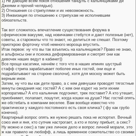
1) Не дающие всем покоя отношения танцуль с кальянщиками ди
Джеями и прочей челядью).
2) Отношения со стрипулями и их невозможность.
3) Инквизиция по отношению к стрипухам не исполнившим
обязательств.
Так вот сложилось впечатление существования форума в
сферическом вакууме, над новичками стебутся и дают полезные (нет),
советы, а старожилы что то знают, но делиться не спешат. Поэтому
приоткрою форточку чтоб немного морозца впустить.
Итак первое: ну что вы так взъелись на кальянщиков? Право не знаю,
и альфонсы они и психика деформированная и смотрят они как
девочек наших ведут в кабинет))
Все проще касатики, начнём с того что в наших ипинях шустрый
стафф стрипа зарабатывает поболее иных гостей, они еще и
подрабатывают на стороне сволочи), хотя для москоу может быть
верным иное.
Затем, ну что вы как дети право, а с кем девчушки проводят тягостные
минуты ожидания нас гостей? А с кем они ездют на энти ихнии
корпоративы? А кто кальянчик подгоняет, трек поставит? А кто утешит,
приобнимет, полапает, пошутит, когда кошки на душе? Нас гостей опять
же обстебать в компании веселее. Вам вообще известно что
практически у каждого постоянного есть своя кличка? ( фу как грубо
конечно).
Квартирный вопрос опять же нужно решать пока не испортил. Вечный
союз иня и яня, кто супчик настрогает, а кто и полку прибьет, а секс?
Ну можно и секс) а там уже личное дело и вопрос личной морали, это
ж как правило не любофф, а лишь временное сожительство со своими