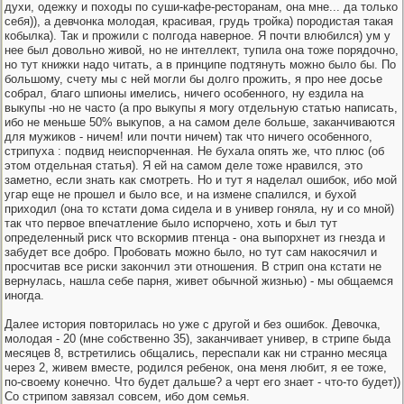
духи, одежку и походы по суши-кафе-ресторанам, она мне... да только
себя)), а девчонка молодая, красивая, грудь тройка) породистая такая
кобылка). Так и прожили с полгода наверное. Я почти влюбился) ум у
нее был довольно живой, но не интеллект, тупила она тоже порядочно,
но тут книжки надо читать, а в принципе подтянуть можно было бы. По
большому, счету мы с ней могли бы долго прожить, я про нее досье
собрал, благо шпионы имелись, ничего особенного, ну ездила на
выкупы -но не часто (а про выкупы я могу отдельную статью написать,
ибо не меньше 50% выкупов, а на самом деле больше, заканчиваются
для мужиков - ничем! или почти ничем) так что ничего особенного,
стрипуха : подвид неиспорченная. Не бухала опять же, что плюс (об
этом отдельная статья). Я ей на самом деле тоже нравился, это
заметно, если знать как смотреть. Но и тут я наделал ошибок, ибо мой
угар еще не прошел и было все, и на измене спалился, и бухой
приходил (она то кстати дома сидела и в универ гоняла, ну и со мной)
так что первое впечатление было испорчено, хоть и был тут
определенный риск что вскормив птенца - она выпорхнет из гнезда и
забудет все добро. Пробовать можно было, но тут сам накосячил и
просчитав все риски закончил эти отношения. В стрип она кстати не
вернулась, нашла себе парня, живет обычной жизнью) - мы общаемся
иногда.
Далее история повторилась но уже с другой и без ошибок. Девочка,
молодая - 20 (мне собственно 35), заканчивает универ, в стрипе быда
месяцев 8, встретились общались, переспали как ни странно месяца
через 2, живем вместе, родился ребенок, она меня любит, я ее тоже,
по-своему конечно. Что будет дальше? а черт его знает - что-то будет))
Со стрипом завязал совсем, ибо дом семья.