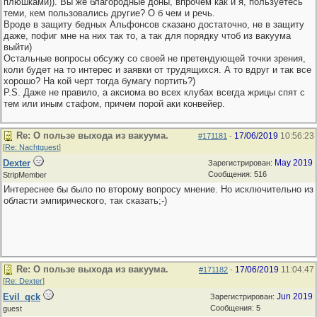
плюшками)). Вы же благородные доны, впрочем как и я, пользуетесь
теми, кем пользовались другие? О б чем и речь.
Вроде в защиту бедных Альфонсов сказано достаточно, не в защиту
даже, пофиг мне на них так то, а так для порядку чтоб из вакуума
выйти)
Остальные вопросы обсужу со своей не претендующей точки зрения,
коли будет на то интерес и заявки от трудящихся. А то вдруг и так все
хорошо? На кой черт тогда бумагу портить?)
P.S. Даже не правило, а аксиома во всех клубах всегда жрицы спят с
тем или иным стафом, причем порой аки конвейер.
Re: О пользе выхода из вакуума.
17/06/2019
10:56:23
#171181
-
[
Re: Nachtguest
]
Dexter
May 2019
Зарегистрирован:
Сообщения: 516
StripMember
Интереснее бы было по второму вопросу мнение. Но исключительно из
области эмпирического, так сказать;-)
Re: О пользе выхода из вакуума.
17/06/2019
11:04:47
#171182
-
[
Re: Dexter
]
Evil_qck
Jun 2019
Зарегистрирован:
Сообщения: 5
guest