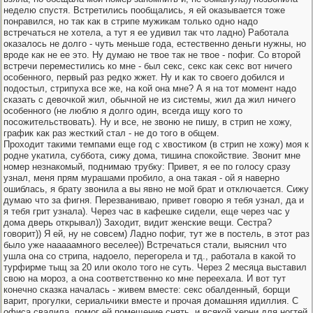
неделю спустя. Встретились пообщались, я ей оказывается тоже
понравился, но так как в стрипе мужикам только одно надо
встречаться не хотела, а тут я ее удивил так что ладно) Работала
оказалось не долго - чуть меньше года, естественно деньги нужны, но
вроде как не ее это. Ну думаю не твое так не твое - пофиг. Со второй
встречи переместились ко мне - был секс, секс как секс вот ничего
особенного, первый раз редко жжет. Ну и как то своего добился и
подостыл, стрипуха все же, на кой она мне? А я на тот момент надо
сказать с девочкой жил, обычной не из системы, жил да жил ничего
особенного (не люблю я долго один, всегда ищу кого то
посожительствовать). Ну и все, не звоню не пишу, в стрип не хожу,
график как раз жесткий стал - не до того в общем.
Проходит такими темпами еще год с хвостиком (в стрип не хожу) моя к
родне укатила, суббота, сижу дома, тишина спокойствие. Звонит мне
номер незнакомый, поднимаю трубку: Привет, я ее по голосу сразу
узнал, меня прям мурашами пробило, а она такая - ой я наверно
ошиблась, я брату звонила а вы явно не мой брат и отключается. Сижу
думаю что за фигня. Перезваниваю, привет говорю я тебя узнал, да и
я тебя грит узнала). Через час в кафешке сидели, еще через час у
дома дверь открывал)) Заходит, видит женские вещи. Сестра?
говорит)) Я ей, ну не совсем) Ладно пофиг, тут же в постель, в этот раз
было уже нааааамного веселее)) Встречаться стали, выяснил что
ушла она со стрипа, надоело, перегорела и тд., работала в какой то
турфирме тыщ за 20 или около того не суть. Через 2 месяца выставил
свою на мороз, а она соответственно ко мне переехала. И вот тут
конечно сказка началась - живем вместе: секс обалденный, борщи
варит, прогулки, сериальчики вместе и прочая домашняя идиллия. С
офиса свалила, помог ей помещение снять, и всякой херни для ногтей