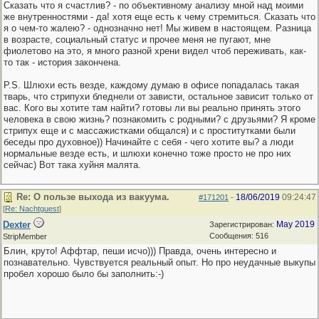
Сказать что я счастлив? - по объективному анализу мной над моими
же внутренностями - да! хотя еще есть к чему стремиться. Сказать что
я о чем-то жалею? - однозначно нет! Мы живем в настоящем. Разница
в возрасте, социальный статус и прочее меня не пугают, мне
фиолетово на это, я много разной хрени видел чтоб переживать, как-
то так - история закончена.
P.S. Шлюхи есть везде, каждому думаю в офисе попадалась такая
тварь, что стрипухи бледнели от зависти, остальное зависит только от
вас. Кого вы хотите там найти? готовы ли вы реально принять этого
человека в свою жизнь? познакомить с родными? с друзьями? Я кроме
стрипух еще и с массажистками общался) и с проститутками были
беседы про духовное)) Начинайте с себя - чего хотите вы? а люди
нормальные везде есть, и шлюхи конечно тоже просто не про них
сейчас) Вот така хуйня малята.
Re: О пользе выхода из вакуума.
18/06/2019
09:24:47
#171201
-
[
Re: Nachtguest
]
Dexter
May 2019
Зарегистрирован:
Сообщения: 516
StripMember
Блин, круто! Аффтар, пеши исчо))) Правда, очень интересно и
познавательно. Чувствуется реальный опыт. Но про неудачные выкупы
пробел хорошо было бы заполнить:-)