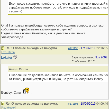
Все проще касатики, начнём с того что в наших ипинях шустрый 
зарабатывает поболее иных гостей, они еще и подрабатывают на 
сволочи)
Опа! На правах нищеброда позволю себе поднять вопрос, а сколько
собственно зарабатывает кальянщик в стрипе?!
Будет у меня новый бенчмарк, как в детстве - машинист
электропоезда.
Re: О пользе выхода из вакуума.
17/06/2019
22:16:05
#171195
-
[
Re: Citizen
]
Lokator
Nov 2007
Зарегистрирован:
Сообщения: 12,131
Автор: Citizen
Ошалевшие от десятка кальянов на мяте, в обсыпаным чём-то бе
от Brioni, рыгая устрицами и Reyka, на уютных сиденьях Bently
Bentl
e
y, Ситич
.
Re: О пользе выхода из вакуума.
18/06/2019
04:09:46
#171196
-
[
Re: khodok
]