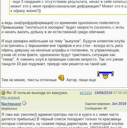
- еще 3 свидания с отсутствием результата, начал в себе копатьс
может это у меня профессиональная деформация? Может это я ш
к образу жизни?))
а ведь она(профдеформация) со временем однозначно появляется.
Привыкшему "охотиться в зоопарке" будет непросто соскочить с иглы
и начать валить добычу в ее естественной среде обитания.
И еще ремарка небольшая на тему "выкупов". Будучи клиентом клуба
и встречаясь с барышнями вне тарифов и его стен - всегда есть риск
обречь девушку на нехилые штрафы и головняки, тк управляющие,
узнав об этом факте, однозначно будут трактовать ситуацию как
"левак". А сменить клуб в провинции совсем непросто. Так что умная
танцуля 10 раз подумает, прежде чем решится на такой шаг.
Тем не менее, тексты отличные
Автор, пиши еще
Re: О пользе выхода из вакуума.
19/06/2019
07:56:30
#171214
-
[
Re: коллега
]
Nachtguest
Jun 2019
Зарегистрирован:
Сообщения: 40
StripNovice
Я таки вас умоляю)) администраторы часто в курсе и с ними часто
делятся прибылью) В чёрный список попадают только те красавицы
которые спалились ну скажем перед директором, в некоторый клубах