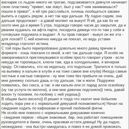
вискарик со льдом никого не трогаю, подсаживается девчуля начинает
свою пластинку "привет, как зовут, был у нас? чем занимаешься?
пошли в приват", я ей грю расслабься, хочешь пообщаться закажи
выпить и садись рядом, а нет так иди дальше. Ну ладно сидим, она
дальше продолжает - а давай молвит на выкуп! Я ей, да как бэ не
охото мне да и время 5 утра, подожди говорю часик до закрытия, да и
рванем куданьть на афта парти, посидела девица что-то там у себя в
головушке подумала и выдает: А ты прав говорит - выкуп он же эта -
для лохов!!! С ней конечно никуда не поехал, но ведь устами
младенца глаголет истина.
С той поры было перепробовано довольно много девиц причем в
формате - хошь поехали со мной, а нет так дальше сиди. Я особо не
заморачивался приглянувшимся особям просто говорил утром - если
никуда не торопишься, ключи там, еда в холодильнике, я вечером
приду. Оставались, кто на недельку, кто подольше. Тратился я только
на выпивку и кальян в клубе и на тоже самое вне клуба) Иногда самые
честные и наглые говорили - ну мне тоже без прибыли не очень, дай
мне денежку сколько дашь и гоу дальше, так и жили. Подружки
появились, без секса, а так: я им кальян или от парад алле освобожу
(ну так услуги по мелочи), а они мне девочек подгоняли)) типа, давай
вооон ту позовем, по-любому с ней уедешь))
В общем было весело)) И решил я тогда что хватит мне бобылем
ходить пора уже и с нормальной девушкой познакомиться) Начал на
свидания ходить по кафешкам и прочей любовной фигне.
Не особо мне повезло с нормальными девушками конечно:
- свидание первое - общие знакомые, бар, она работает помощником
руководителя в банке, очень красивая кстати девица! Ну да ладно,
неожиданно - она быстро накидалась и повез я ее домой провожать