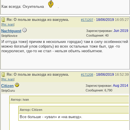
Как всегда: Охуительна
.
Re: О пользе выхода из вакуума.
18/06/2019
16:05:27
#171207
-
[
Re: ivan
]
Nachtguest
Jun 2019
Зарегистрирован:
Сообщения: 40
StripNovice
И оттуда тоже) причем в нескольких городах) там в силу особенностей
можно богатый улов собрать) во всех остальных тоже был, где -то
покуролесил, где-то не стал - нельзя объять необъятное.
Re: О пользе выхода из вакуума.
18/06/2019
16:52:39
#171208
-
[
Re: ivan
]
Citizen
Aug 2014
Зарегистрирован:
Сообщения: 6,790
StripGuru
Автор: ivan
Автор: Citizen
Все больше - «увал» и «на выезд».