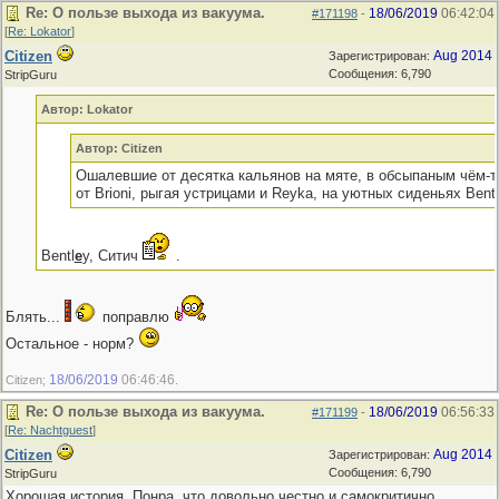
Re: О пользе выхода из вакуума.
18/06/2019
06:42:04
#171198
-
[
Re: Lokator
]
Citizen
Aug 2014
Зарегистрирован:
Сообщения: 6,790
StripGuru
Автор: Lokator
Автор: Citizen
Ошалевшие от десятка кальянов на мяте, в обсыпаным чём-
от Brioni, рыгая устрицами и Reyka, на уютных сиденьях Bent
Bentl
e
y, Ситич
.
Блять...
поправлю
Остальное - норм?
18/06/2019
06:46:46
Citizen;
.
Re: О пользе выхода из вакуума.
18/06/2019
06:56:33
#171199
-
[
Re: Nachtguest
]
Citizen
Aug 2014
Зарегистрирован:
Сообщения: 6,790
StripGuru
Хорошая история. Понра, что довольно честно и самокритично