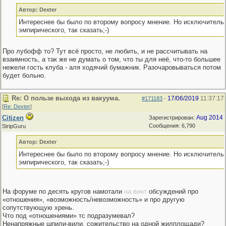
Автор: Dexter
Интереснее бы было по второму вопросу мнение. Но исключительн
эмпирического, так сказать;-)
Про лубофф то? Тут всё просто, не любить, и не рассчитывать на
взаимность, а так же не думать о том, что ты для неё, что-то большее
нежели гость клуба - аля ходячий бумажник. Разочаровываться потом
будет больно.
Re: О пользе выхода из вакуума.
17/06/2019
11:37:17
#171183
-
[
Re: Dexter
]
Citizen
Aug 2014
Зарегистрирован:
Сообщения: 6,790
StripGuru
Автор: Dexter
Интереснее бы было по второму вопросу мнение. Но исключительн
эмпирического, так сказать;-)
На форуме по десять кругов намотали
на винт
обсуждений про
«отношения», «возможность/невозможность» и про другую
сопутствующую хрень.
Что под «отношениями» тс подразумевал?
Ненапряжные шпили-вили, сожительство на одной жилплощади?