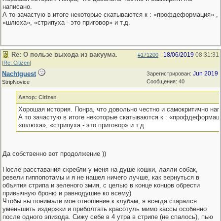
написано.
А то зачастую в итоге некоторые скатываются к : «профдеформация» ,
«шлюха», «стрипуха - это приговор» и т.д.
Re: О пользе выхода из вакуума.
18/06/2019
08:31:31
#171200
-
[
Re: Citizen
]
Nachtguest
Jun 2019
Зарегистрирован:
Сообщения: 40
StripNovice
Автор: Citizen
Хорошая история. Понра, что довольно честно и самокритично нап
А то зачастую в итоге некоторые скатываются к : «профдеформаци
«шлюха», «стрипуха - это приговор» и т.д.
Да собственно вот продолжение ))
После расставания скребли у меня на душе кошки, лаяли собак,
ревели гиппопотамы и я не нашел ничего лучше, как вернуться в
объятия стрипа и зеленого змия, с целью в конце концов обрести
привычную броню и равнодушие ко всему)
Чтобы вы понимали мое отношение к клубам, я всегда старался
уменьшить издержки и приболтать красотуль мимо кассы особенно
после одного эпизода. Сижу себе в 4 утра в стрипе (не спалось), пью