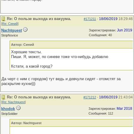
Re: О пользе выхода из вакуума.
18/06/2019
18:29:46
#171211
-
[
Re: Синий
]
Nachtguest
Jun 2019
Зарегистрирован:
Сообщения: 40
StripNovice
Автор: Синий
Хорошие тексты.
Пиши. Я, может, по синеве тоже что-нибудь добавлю
Кстати, а какой город?
Да черт с ним с городом) тут ведь и девчули сидят - отомстят за
раскрытие кухни)))
Re: О пользе выхода из вакуума.
18/06/2019
21:43:04
#171212
-
[
Re: Nachtguest
]
khodok
Mar 2018
Зарегистрирован:
Сообщения: 112
StripSoldier
Автор: Nachtguest