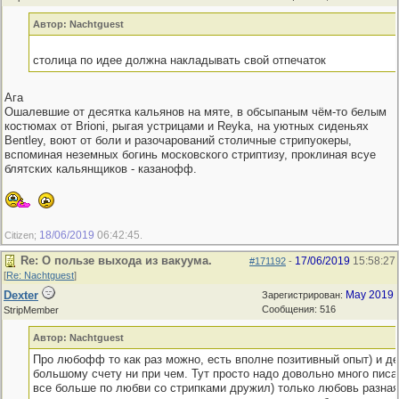
Автор: Nachtguest
столица по идее должна накладывать свой отпечаток
Ага
Ошалевшие от десятка кальянов на мяте, в обсыпаным чём-то белым
костюмах от Brioni, рыгая устрицами и Reyka, на уютных сиденьях
Bentlеy, воют от боли и разочарований столичные стрипуокеры,
вспоминая неземных богинь московского стриптизу, проклиная всуе
блятских кальянщиков - казанофф.
18/06/2019
06:42:45
Citizen;
.
Re: О пользе выхода из вакуума.
17/06/2019
15:58:27
#171192
-
[
Re: Nachtguest
]
Dexter
May 2019
Зарегистрирован:
Сообщения: 516
StripMember
Автор: Nachtguest
Про любофф то как раз можно, есть вполне позитивный опыт) и де
большому счету ни при чем. Тут просто надо довольно много писат
все больше по любви со стрипками дружил) только любовь разная