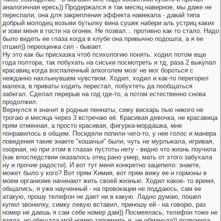
аналогичная ересь)) Продержался я так месяц наверное, мы даже не
переспали, она для закрепления эффекта намекала - давай типа
добрый молодец возьми бутылку вина сушек набери аль устриц каких
и зови меня в гости на огонек. Не позвал... противно как то стало. Надо
было видеть ее глаза когда в клубе она привычно подошла, а я ее
отшил)) переоценка сил - бывает.
Ну это как бы присказка чтоб психологию понять. ходил потом еще
года полтора, так побухать на сиськи посмотреть и тд, раза 2 выкупал
красавиц когда воспаленный алкоголем мозг не мог бороться с
нежданно нахлынувшем чувством. Ходил, ходил и как-то перегорел
малеха, в приваты ходить перестал, побухтеть да пообщаться
забегал. Сделал перерыв на год где-то, а потом естественно снова
продолжил.
Вернулся я значит в родные пеннаты, сижу вискарь пью никого не
трогаю и месяца через 3 встречаю её. Красивая девочка, не красавица
прям отменная, а просто красивая, фигурка-мордашка, мне
понравилось в общем. Посидели попили чего-то, у нее голос и манера
поведения такие знаете "кошачьи" были, чуть не мурлыкала, игривая,
озорная, но при этом в глазах пустоты нету - видно что жизнь поучила
(как впоследствии оказалось отец рано умер, мать от этого забухала
ну и прочие радости). И вот тут меня конкретно зацепило: знаете,
может было у кого? Вот прям Химия, вот прям вижу ее и гормоны в
моем организме начинают жить своей жизнью. Ходил какое- то время,
общались, я уже наученный - на провокации не поддаюсь, сам ее
атакую, прошу телефон не дает ни в какую. Ладно думаю, пошел
купил звонилку, симку левую вставил, приношу ей - на говорю, раз
номер не даешь я сам себе номер дам)) Посмеялась, телефон тоже не
взяла, но обещала мой номер запомнить и, не обманула)) позвонила