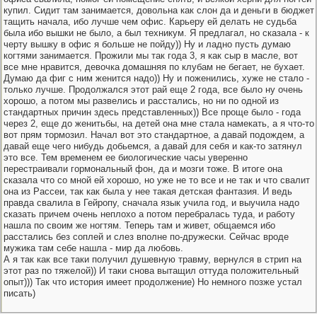
купил. Сидит там занимается, довольна как слон да и деньги в бюджет
тащить начала, ибо лучше чем офис. Карьеру ей делать не судьба
была ибо вышки не было, а был техникум. Я предлагал, но сказала - к
черту вышку в офис я больше не пойду)) Ну и ладно пусть думаю
когтями занимается. Прожили мы так года 3, я как сыр в масле, вот
все мне нравится, девочка домашняя по клубам не бегает, не бухает.
Думаю да фиг с ним женится надо)) Ну и поженились, хуже не стало -
только лучше. Продолжался этот рай еще 2 года, все было ну очень
хорошо, а потом мы развелись и расстались, но ни по одной из
стандартных причин здесь представленных)) Все проще было - года
через 2, еще до женитьбы, на детей она мне стала намекать, а я что-то
вот прям тормозил. Начал вот это стандартное, а давай подождем, а
давай еще чего нибудь добьемся, а давай для себя и как-то затянул
это все. Тем временем ее биологические часы уверенно
перестраивали гормональный фон, да и мозги тоже. В итоге она
сказала что со мной ей хорошо, но уже не то все и не так и что свалит
она из Рассеи, так как была у нее такая детская фантазия. И ведь
правда свалила в Гейропу, сначала язык учила год, и выучила надо
сказать причем очень неплохо а потом перебралась туда, и работу
нашла по своим же ногтям. Теперь там и живет, общаемся ибо
расстались без соплей и слез вполне по-дружески. Сейчас вроде
мужика там себе нашла - мир да любовь.
А я так как все таки получил душевную травму, вернулся в стрип на
этот раз по тяжелой)) И таки снова вытащил оттуда положительный
опыт))) Так что история имеет продолжение) Но немного позже устал
писать)