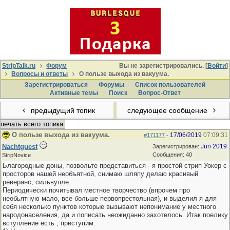
StripTalk.ru
Форум
Вы не зарегистрировались. [
Войти
]
Вопросы и ответы
О пользе выхода из вакуума.
Зарегистрироваться
Форумы
Список пользователей
Активные темы
Поиcк
Вопрос-Ответ
предыдущий топик
следующее сообщение
печать всего топика
О пользе выхода из вакуума.
17/06/2019
07:09:31
#171177
-
Nachtguest
Jun 2019
Зарегистрирован:
Сообщения: 40
StripNovice
Благородные доны, позвольте представиться - я простой стрип Уокер с
просторов нашей необъятной, снимаю шляпу делаю красивый
реверанс, сильвупле.
Периодически почитывал местное творчество (впрочем про
необьятную мало, все больше первопрестольная), и выделил я для
себя несколько пунктов которые вызывают непонимание у местного
народонаселения, да и пописать неожиданно захотелось. Итак поелику
вступление есть , приступим: