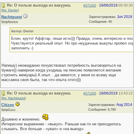
Re: О пользе выхода из вакуума.
18/06/2019
09:30:30
#171202
-
[
Re: Dexter
]
Nachtguest
Jun 2019
Зарегистрирован:
Сообщения: 40
StripNovice
Автор: Dexter
Блин, круто! Аффтар, пеши исчо))) Правда, очень интересно и поз
Чувствуется реальный опыт. Но про неудачные выкупы пробел хо
заполнить:-)
Напишу) неожиданно почувствовал потребность выговориться на
бумаге)) наверное когда уходишь на пенсию появляется желание
строчить мемуары) А опыт... да имеется, у меня ко всему еще
массажка своя была, так что опыта этого)))
Re: О пользе выхода из вакуума.
18/06/2019
13:43:22
#171203
-
[
Re: Nachtguest
]
Citizen
Aug 2014
Зарегистрирован:
Сообщения: 6,790
StripGuru
Душевно и жизненно.
Интересное выражение - «выкуп». Раньше как-то не приходилось
слышать. Все больше - «увал» и «на выезд».