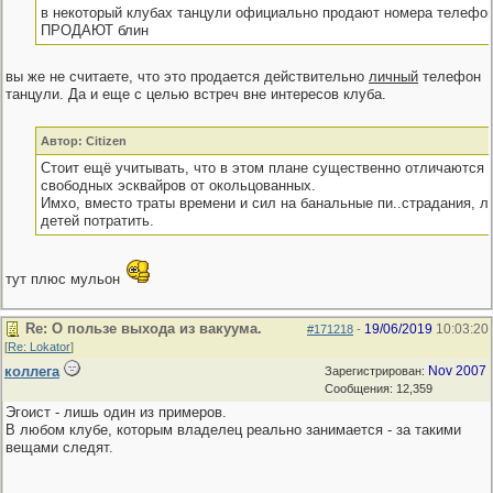
в некоторый клубах танцули официально продают номера телефон
ПРОДАЮТ блин
вы же не считаете, что это продается действительно
личный
телефон
танцули. Да и еще с целью встреч вне интересов клуба.
Автор: Citizen
Стоит ещё учитывать, что в этом плане существенно отличаются 
свободных эсквайров от окольцованных.
Имхо, вместо траты времени и сил на банальные пи..страдания, л
детей потратить.
тут плюс мульон
Re: О пользе выхода из вакуума.
19/06/2019
10:03:20
#171218
-
[
Re: Lokator
]
коллега
Nov 2007
Зарегистрирован:
Сообщения: 12,359
Эгоист - лишь один из примеров.
В любом клубе, которым владелец реально занимается - за такими
вещами следят.