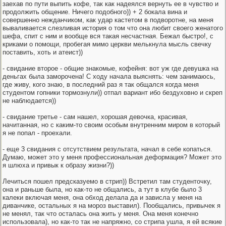
заехав по пути выпить кофе, так как надеялся вернуть ее в чувство и
продолжить общение. Ничего подобного)) + 2 бокала вина и
совершенно нежданчиком, как удар кастетом в подворотне, на меня
вываливается слезливая история о том что она любит своего женатого
шефа, спит с ним и вообще вся такая несчастная. Бежал быстро!, с
криками о помощи, пробегая мимо церкви мелькнула мысль свечку
поставить, хоть и атеист))
- свидание второе - общие знакомые, кофейня: вот уж где девушка на
деньгах была заморочена! С ходу начала выяснять: чем занимаюсь,
где живу, кого знаю, в последний раз я так общался когда меня
студентом гопники тормознули)) отпал вариант ибо бездуховно и скреп
не наблюдается))
- свидание третье - сам нашел, хорошая девочка, красивая,
начитанная, но с каким-то своим особым внутренним миром в который
я не попал - проехали.
- еще 3 свидания с отсутствием результата, начал в себе копаться.
Думаю, может это у меня профессиональная деформация? Может это
я шлюха и привык к образу жизни?))
Лечиться пошел предсказуемо в стрип)) Встретил там студенточку,
она и раньше была, но как-то не общались, а тут в клубе было 3
калеки включая меня, она обход делала да и зависла у меня на
диванчике, остальных я на мороз выставил). Пообщались, привычек я
не менял, так что осталась она жить у меня. Она меня конечно
использовала), но как-то так не напряжно, со стрипа ушла, я ей всякие