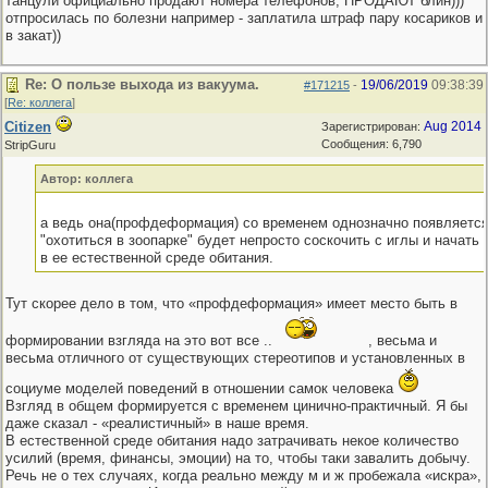
танцули официально продают номера телефонов, ПРОДАЮТ блин)))
отпросилась по болезни например - заплатила штраф пару косариков и
в закат))
Re: О пользе выхода из вакуума.
19/06/2019
09:38:39
#171215
-
[
Re: коллега
]
Citizen
Aug 2014
Зарегистрирован:
Сообщения: 6,790
StripGuru
Автор: коллега
а ведь она(профдеформация) со временем однозначно появляетс
"охотиться в зоопарке" будет непросто соскочить с иглы и начать
в ее естественной среде обитания.
Тут скорее дело в том, что «профдеформация» имеет место быть в
формировании взгляда на это вот все ..
, весьма и
весьма отличного от существующих стереотипов и установленных в
социуме моделей поведений в отношении самок человека
Взгляд в общем формируется с временем цинично-практичный. Я бы
даже сказал - «реалистичный» в наше время.
В естественной среде обитания надо затрачивать некое количество
усилий (время, финансы, эмоции) на то, чтобы таки завалить добычу.
Речь не о тех случаях, когда реально между м и ж пробежала «искра»,