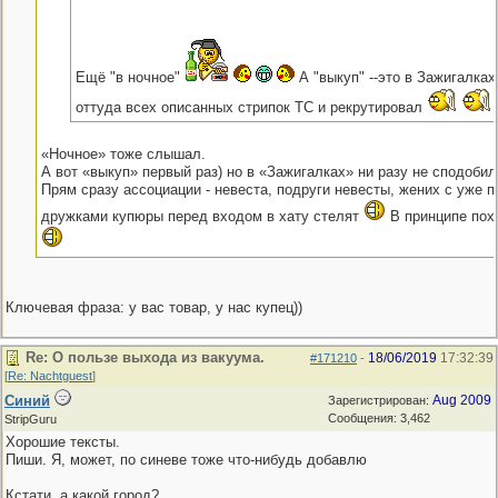
Ещё "в ночное"
А "выкуп" --это в Зажигалках
оттуда всех описанных стрипок ТС и рекрутировал
«Ночное» тоже слышал.
А вот «выкуп» первый раз) но в «Зажигалках» ни разу не сподобил
Прям сразу ассоциации - невеста, подруги невесты, жених с уже 
дружками купюры перед входом в хату стелят
В принципе пох
Ключевая фраза: у вас товар, у нас купец))
Re: О пользе выхода из вакуума.
18/06/2019
17:32:39
#171210
-
[
Re: Nachtguest
]
Синий
Aug 2009
Зарегистрирован:
Сообщения: 3,462
StripGuru
Хорошие тексты.
Пиши. Я, может, по синеве тоже что-нибудь добавлю
Кстати, а какой город?