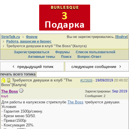
StripTalk.ru
Форум
Вы не зарегистрировались. [
Войти
]
Работа, вакансии и бизнес
Требуются девушки в клуб "The Boss"(Калуга)
Зарегистрироваться
Форумы
Список пользователей
Активные темы
Поиcк
Вопрос-Ответ
предыдущий топик
следующее сообщение
печать всего топика
Требуются девушки в клуб "The
19/09/2019
20:46:02
#172626
-
Boss"(Калуга)
The Boss
Sep 2019
Зарегистрирован:
Сообщения: 2
Клуб
Для работы в калужском стрипклубе
The Boss
требуются девушки.
Условия:
- Гарантия 1500р/смену.
- Крези меню 50/50.
- Приват1500р
- Консумация 20%.