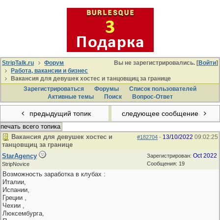
StripTalk.ru
Форум
Вы не зарегистрировались. [
Войти
]
Работа, вакансии и бизнес
Вакансия для девушек хостес и танцовщиц за границе
Зарегистрироваться
Форумы
Список пользователей
Активные темы
Поиcк
Вопрос-Ответ
предыдущий топик
следующее сообщение
печать всего топика
Вакансия для девушек хостес и
13/10/2022
09:02:25
#182704
-
танцовщиц за границе
StarAgency
Oct 2022
Зарегистрирован:
Сообщения: 19
StripNovice
Возможность заработка в клубах :
Италии,
Испании,
Греции ,
Чехии ,
Люксембурга,