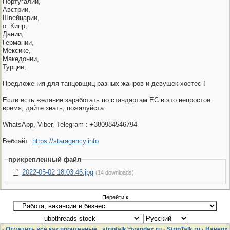
Португалии,
Австрии,
Швейцарии,
о. Кипр,
Дании,
Германии,
Мексике,
Македонии,
Турции,
Предложения для танцовщиц разных жанров и девушек хостес !
Если есть желание заработать по стандартам ЕС в это непростое
время, дайте знать, пожалуйста
WhatsApp, Viber, Telegram : +380984546794
Вебсайт:
https://staragency.info
прикрепленный файл
2022-05-02 18.03.46.jpg
(14 downloads)
Перейти к
·
Отметить все как прочтенные
striptalk@yandex.ru
·
StripTalk.ru
·
Наверх