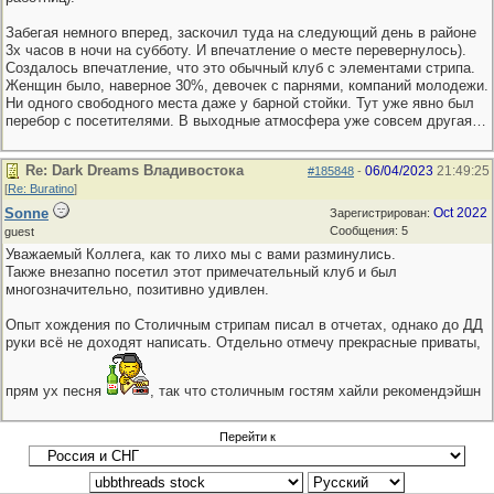
Забегая немного вперед, заскочил туда на следующий день в районе
3х часов в ночи на субботу. И впечатление о месте перевернулось).
Создалось впечатление, что это обычный клуб с элементами стрипа.
Женщин было, наверное 30%, девочек с парнями, компаний молодежи.
Ни одного свободного места даже у барной стойки. Тут уже явно был
перебор с посетителями. В выходные атмосфера уже совсем другая…
Re: Dark Dreams Владивостока
06/04/2023
21:49:25
#185848
-
[
Re: Buratino
]
Sonne
Oct 2022
Зарегистрирован:
Сообщения: 5
guest
Уважаемый Коллега, как то лихо мы с вами разминулись.
Также внезапно посетил этот примечательный клуб и был
многозначительно, позитивно удивлен.
Опыт хождения по Столичным стрипам писал в отчетах, однако до ДД
руки всё не доходят написать. Отдельно отмечу прекрасные приваты,
прям ух песня
, так что столичным гостям хайли рекомендэйшн
Перейти к