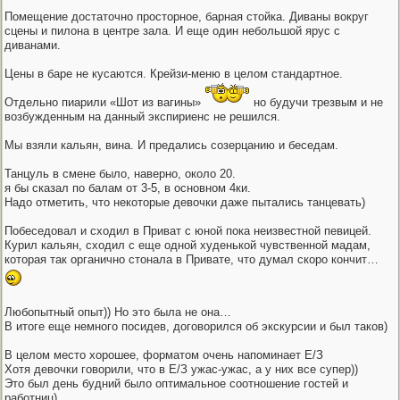
Помещение достаточно просторное, барная стойка. Диваны вокруг
сцены и пилона в центре зала. И еще один небольшой ярус с
диванами.
Цены в баре не кусаются. Крейзи-меню в целом стандартное.
Отдельно пиарили «Шот из вагины»
но будучи трезвым и не
возбужденным на данный экспириенс не решился.
Мы взяли кальян, вина. И предались созерцанию и беседам.
Танцуль в смене было, наверно, около 20.
я бы сказал по балам от 3-5, в основном 4ки.
Надо отметить, что некоторые девочки даже пытались танцевать)
Побеседовал и сходил в Приват с юной пока неизвестной певицей.
Курил кальян, сходил с еще одной худенькой чувственной мадам,
которая так органично стонала в Привате, что думал скоро кончит…
Любопытный опыт)) Но это была не она…
В итоге еще немного посидев, договорился об экскурсии и был таков)
В целом место хорошее, форматом очень напоминает Е/З
Хотя девочки говорили, что в Е/З ужас-ужас, а у них все супер))
Это был день будний было оптимальное соотношение гостей и
работниц).