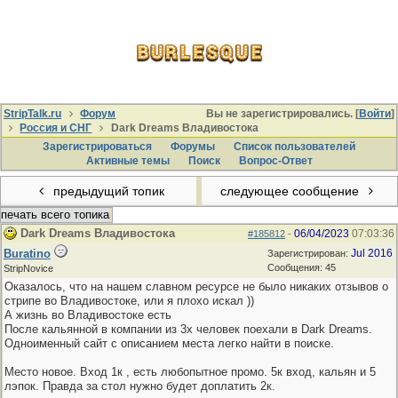
StripTalk.ru
Форум
Вы не зарегистрировались. [
Войти
]
Россия и СНГ
Dark Dreams Владивостока
Зарегистрироваться
Форумы
Список пользователей
Активные темы
Поиcк
Вопрос-Ответ
предыдущий топик
следующее сообщение
печать всего топика
Dark Dreams Владивостока
06/04/2023
07:03:36
#185812
-
Buratino
Jul 2016
Зарегистрирован:
Сообщения: 45
StripNovice
Оказалось, что на нашем славном ресурсе не было никаких отзывов о
стрипе во Владивостоке, или я плохо искал ))
А жизнь во Владивостоке есть
После кальянной в компании из 3х человек поехали в Dark Dreams.
Одноименный сайт с описанием места легко найти в поиске.
Место новое. Вход 1к , есть любопытное промо. 5к вход, кальян и 5
лэпок. Правда за стол нужно будет доплатить 2к.