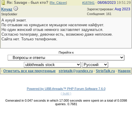
Re: Savage - был кто?
08/08/2023
19:51:29
[
Re: Citizen
]
#187841
-
Knyaz
Aug 2023
Зарегистрирован:
Сообщения: 161
StripSoldier
А кукуй знает.
По отзывам на хряндыксе мужыцкое население кайфует.
Но один женский отзыв немного заставляет задуматься.
Согласно телеграму, девочки есть, возможно даже неплохие.
Сайта нет. Только телефончик.
Перейти к
·
Отметить все как прочтенные
striptalk@yandex.ru
·
StripTalk.ru
·
Наверх
Powered by UBB.threads™ PHP Forum Software 7.6.0
( build )
Generated in 0.047 seconds in which 17.000 seconds were spent on a total of 0.0398
queries. 0.7681