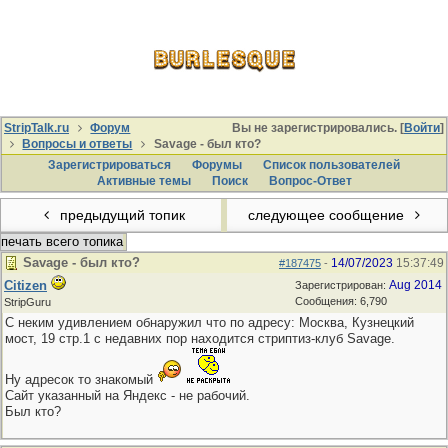
StripTalk.ru
Форум
Вы не зарегистрировались. [
Войти
]
Вопросы и ответы
Savage - был кто?
Зарегистрироваться
Форумы
Список пользователей
Активные темы
Поиcк
Вопрос-Ответ
предыдущий топик
следующее сообщение
печать всего топика
Savage - был кто?
14/07/2023
15:37:49
#187475
-
Citizen
Aug 2014
Зарегистрирован:
Сообщения: 6,790
StripGuru
С неким удивлением обнаружил что по адресу: Москва, Кузнецкий
мост, 19 стр.1 с недавних пор находится стриптиз-клуб Savage.
Ну адресок то знакомый
Сайт указанный на Яндекс - не рабочий.
Был кто?