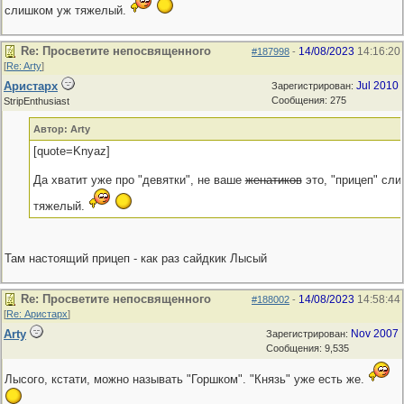
слишком уж тяжелый.
Re: Просветите непосвященного
14/08/2023
14:16:20
#187998
-
[
Re: Arty
]
Аристарх
Jul 2010
Зарегистрирован:
Сообщения: 275
StripEnthusiast
Автор: Arty
[quote=Knyaz]
Да хватит уже про "девятки", не ваше
женатиков
это, "прицеп" сл
тяжелый.
Там настоящий прицеп - как раз сайдкик Лысый
Re: Просветите непосвященного
14/08/2023
14:58:44
#188002
-
[
Re: Аристарх
]
Arty
Nov 2007
Зарегистрирован:
Сообщения: 9,535
Лысого, кстати, можно называть "Горшком". "Князь" уже есть же.