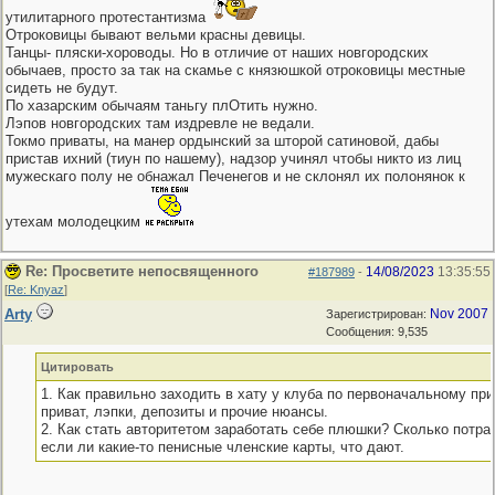
утилитарного протестантизма
Отроковицы бывают вельми красны девицы.
Танцы- пляски-хороводы. Но в отличие от наших новгородских
обычаев, просто за так на скамье с князюшкой отроковицы местные
сидеть не будут.
По хазарским обычаям таньгу плОтить нужно.
Лэпов новгородских там издревле не ведали.
Токмо приваты, на манер ордынский за шторой сатиновой, дабы
пристав ихний (тиун по нашему), надзор учинял чтобы никто из лиц
мужескаго полу не обнажал Печенегов и не склонял их полонянок к
утехам молодецким
Re: Просветите непосвященного
14/08/2023
13:35:55
#187989
-
[
Re: Knyaz
]
Arty
Nov 2007
Зарегистрирован:
Сообщения: 9,535
Цитировать
1. Как правильно заходить в хату у клуба по первоначальному пр
приват, лэпки, депозиты и прочие нюансы.
2. Как стать авторитетом заработать себе плюшки? Сколько потрат
если ли какие-то пенисные членские карты, что дают.