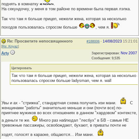
поднять в комнатку
.
На секундочку, у меня в том районе по времени была первая лэпка.
Так что там я больше прицеп, нежели жена, которая за несколько
походов пользовалась спросом больше
, чем я.
Re: Просветите непосвященного
14/08/2023
15:21:01
#188006
-
[
Re: Knyaz
]
Arty
Nov 2007
Зарегистрирован:
Сообщения: 9,535
Цитировать
Так что там я больше прицеп, нежели жена, которая за несколько 
пользовалась спросом больше ladysman, чем я. wall
Увы и ах - "стрижка", стандартная схема получить изи мани.
С
женщинами "работы" значительно меньше и они (почти все) по-
приятнее мужиков во всех отношениях в данном "хардовом" контексте,
а деньги те же.
Много раз наблюдал "лесбух" в БВ - самые НЕ
тревожные пассажиры, освобождают, бухают, в приваты почти не
ходят, голосят в караоке, общаются... Изи мани.