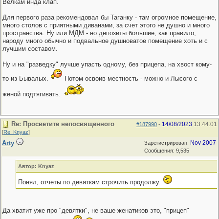
Велкам инда клап.
Для первого раза рекомендовал бы Таганку - там огромное помещение,
много столов с приятными диванами, за счет этого не душно и много
пространства. Ну или МДМ - но депозиты большие, как правило,
народу много обычно и подвальное душноватое помещение хоть и с
лучшим составом.
Ну и на "разведку" лучше упасть одному, без прицепа, на хвост кому-
то из Бывалых.
Потом освоив местность - можно и Лысого с
женой подтягивать.
Re: Просветите непосвященного
14/08/2023
13:44:01
#187990
-
[
Re: Knyaz
]
Arty
Nov 2007
Зарегистрирован:
Сообщения: 9,535
Автор: Knyaz
Понял, отчеты по девяткам строчить продолжу.
Да хватит уже про "девятки", не ваше
женатиков
это, "прицеп"