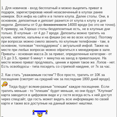
1. Для новичков - вход бесплатный и можно выцепить приват в
подарок, зарегистрировав некий незасвеченный в клупах ранее
номерок. Вся инфа на сайте и в телеге клупа. Далее столы. Они, в
основном, депозитные и депозит разнится от клупа к клупу и дня
недели. Депозиты от 0 до
бесконечности
14000 вроде (но это не точно).
К примеру, на Хорошэ столы бездепозитные есть, не в клупные дни
только. В клупные - от 4 до 7 вроде. Депозиты можно тратить на
кухню, напитки, кальяны и на фишки (но не во всех клупах). Поэтому
при вопросах можно смело звонить по клупным телефонам - там, в
основном, толковая "техподдержка" с актуальной инфой. Также на
месте при любых вопросах можно обратиться к менеджерам в зале.
Приваты - основная масса 2к за приват, определенные категории - от
2.5 до 3.5, приват 6 минут + минутка на заход в приватошную. На
месте можно приват продлевать, ценник и время такое же. Лэпов - нет.
Есть освободосы - типа посидеть со стрипкой наедине, от 7к за час.
2. Как стать "уважаемым гостем"? Все просто, тратить от 10К за
посещение (смотрят на средний чек за последние 1800 дней вроде).
Тогда будут всякие-разные "плюшки" каждое посещение. Если
тратить меньше - то "плюшек" будет меньше, но они будут. "Клупная"
карта заводится в цифровом виде и у гостя всегда есть к ней доступ
через спецсайт, где гость может видеть всю информацию по своей
карте и также все доступные на данный момент ништяки.