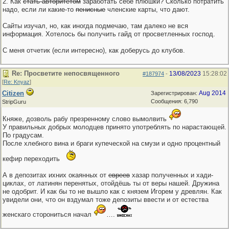
2. Как
стать авторитетом
заработать себе плюшки? Сколько потратить
надо, если ли какие-то
пенисные
членские карты, что дают.
Сайты изучал, но, как иногда подмечаю, там далеко не вся
информация. Хотелось бы получить гайд от просветленных господ.
С меня отчетик (если интересно), как доберусь до клубов.
Re: Просветите непосвященного
13/08/2023
15:28:02
#187974
-
[
Re: Knyaz
]
Citizen
Aug 2014
Зарегистрирован:
Сообщения: 6,790
StripGuru
Княже, дозволь рабу презренному слово вымолвить
У правильных добрых молодцев принято употреблять по нарастающей.
По градусам.
После хлебного вина и браги купеческой на смузи и одно процентный
кефир переходить
А в депозитах ихних окаянных от
евреев
хазар полученных и хади-
циклах, от латинян перенятых, отойдёшь ты от веры нашей. Дружина
не одобрит. И как бы то не вышло как с князем Игорем у древлян. Как
увидели они, что он вздумал тоже депозиты ввести и от естества
женскаго сторониться начал
….