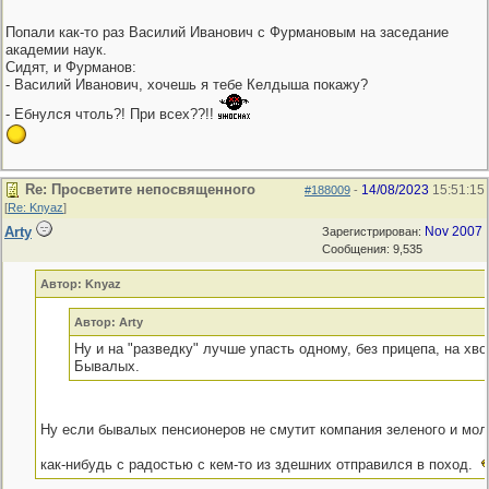
Попали как-то раз Василий Иванович с Фурмановым на заседание
академии наук.
Сидят, и Фурманов:
- Василий Иванович, хочешь я тебе Келдыша покажу?
- Ебнулся чтоль?! При всех??!!
Re: Просветите непосвященного
14/08/2023
15:51:15
#188009
-
[
Re: Knyaz
]
Arty
Nov 2007
Зарегистрирован:
Сообщения: 9,535
Автор: Knyaz
Автор: Arty
Ну и на "разведку" лучше упасть одному, без прицепа, на хво
Бывалых.
Ну если бывалых пенсионеров не смутит компания зеленого и моло
как-нибудь с радостью с кем-то из здешних отправился в поход.