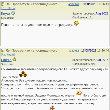
Re: Просветите непосвященного
13/08/2023
16:16:13
#187978
-
[
Re: Citizen
]
Knyaz
Aug 2023
Зарегистрирован:
Сообщения: 161
StripSoldier
Понял, отчеты по девяткам строчить продолжу.
Re: Просветите непосвященного
13/08/2023
16:46:46
#187982
-
[
Re: Knyaz
]
Citizen
Aug 2014
Зарегистрирован:
Сообщения: 6,790
StripGuru
Ну
латиняне
любители плодово-ягодного БВ может дадут расклад чем
там по чем
А серьезно без шутеек наших новгородских:
Сходить стоит. Чисто на экскурсию и для расширения кругозора.
Я когда-то этот проект Ватикана использовал как огуречный рассол
после огненной воды. Заодно Молодца остудить
Но это было до
великой Реформации с их депозитами и другими лютеранскими
нововведениями, когда они окончательно перешли на сторону