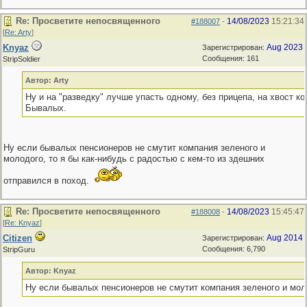
Re: Просветите непосвященного
14/08/2023
15:21:34
#188007
-
[
Re: Arty
]
Knyaz
Aug 2023
Зарегистрирован:
Сообщения: 161
StripSoldier
Автор: Arty
Ну и на "разведку" лучше упасть одному, без прицепа, на хвост ко
Бывалых.
Ну если бывалых пенсионеров не смутит компания зеленого и
молодого, то я бы как-нибудь с радостью с кем-то из здешних
отправился в поход.
Re: Просветите непосвященного
14/08/2023
15:45:47
#188008
-
[
Re: Knyaz
]
Citizen
Aug 2014
Зарегистрирован:
Сообщения: 6,790
StripGuru
Автор: Knyaz
Ну если бывалых пенсионеров не смутит компания зеленого и мол