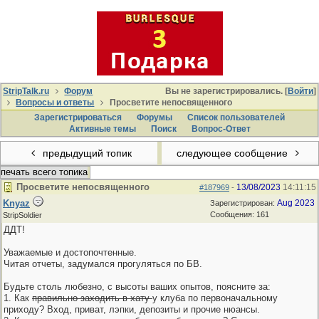
StripTalk.ru
Форум
Вы не зарегистрировались. [
Войти
]
Вопросы и ответы
Просветите непосвященного
Зарегистрироваться
Форумы
Список пользователей
Активные темы
Поиcк
Вопрос-Ответ
предыдущий топик
следующее сообщение
печать всего топика
Просветите непосвященного
13/08/2023
14:11:15
#187969
-
Knyaz
Aug 2023
Зарегистрирован:
Сообщения: 161
StripSoldier
ДДТ!
Уважаемые и достопочтенные.
Читая отчеты, задумался прогуляться по БВ.
Будьте столь любезно, с высоты ваших опытов, поясните за:
1. Как
правильно заходить в хату
у клуба по первоначальному
приходу? Вход, приват, лэпки, депозиты и прочие нюансы.