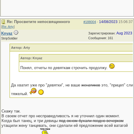
Re: Просветите непосвященного
14/08/2023
15:06:37
#188004
-
[
Re: Arty
]
Knyaz
Aug 2023
Зарегистрирован:
Сообщения: 161
StripSoldier
Автор: Arty
Автор: Knyaz
Понял, отчеты по девяткам строчить продолжу.
Да хватит уже про "девятки", не ваше
женатиков
это, "прицеп" сл
тяжелый.
Скажу так.
В своем отчет про несправедливость я не уточнил один момент.
Когда был танец, и три девицы
под окном бухали поздно вечерком
утащили жену танцевать, они сделали ей предложение всей ватагой