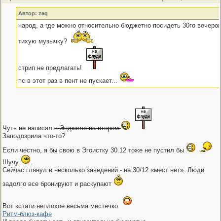
Автор: zaq
народ, а где можно относительно бюджетно посидеть 30го вечеро
тихую музычку?
стрип не предлагать!
пс в этот раз в пент не пускает...
Чуть не написал
в Энджелс на втором
Заподозрила что-то?
Если честно, я бы свою в Эгоистку 30.12 тоже не пустил бы
Шучу
.
Сейчас глянул в несколько заведений - на 30/12 «мест нет». Люди
задолго все бронируют и раскупают
Вот кстати неплохое весьма местечко
Ритм-блюз-кафе