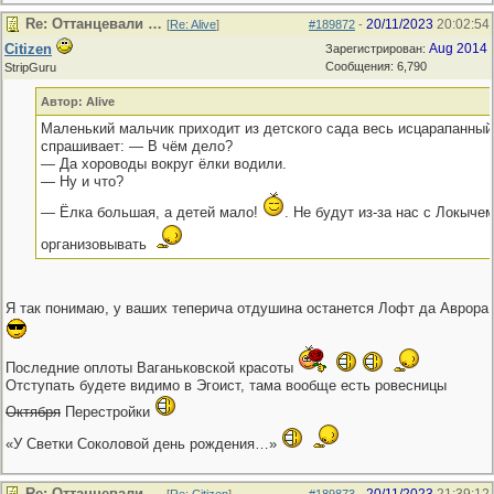
Re: Оттанцевали …
20/11/2023
20:02:54
[
Re: Alive
]
#189872
-
Citizen
Aug 2014
Зарегистрирован:
Сообщения: 6,790
StripGuru
Автор: Alive
Маленький мальчик приходит из детского сада весь исцарапанный
спрашивает: — В чём дело?
— Да хороводы вокруг ёлки водили.
— Ну и что?
— Ёлка большая, а детей мало!
. Не будут из-за нас с Локыче
организовывать
Я так понимаю, у ваших теперича отдушина останется Лофт да Аврора
Последние оплоты Ваганьковской красоты
Отступать будете видимо в Эгоист, тама вообще есть ровесницы
Октября
Перестройки
«У Светки Соколовой день рождения…»
Re: Оттанцевали …