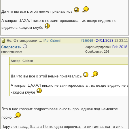
Да что вы все к этой немке привязались
А капрал ЦАХАЛ никого не заинтересовала , их везде видимо не
видимо в каждом клубе
Re: Оттанцевали …
24/11/2023
12:23:11
[
Re: Citizen
]
#189915
-
Спортсмэн
Feb 2018
Зарегистрирован:
Сообщения: 296
StripEnthusiast
Автор: Citizen
Да что вы все к этой немке привязались
А капрал ЦАХАЛ никого не заинтересовала , их везде видимо не 
каждом клубе
Это в нас говорит подростковая юность прошедшая под немецкое
порно
Пару лет назад была в Пенте одна евреечка, то ли гимнастка то ли с