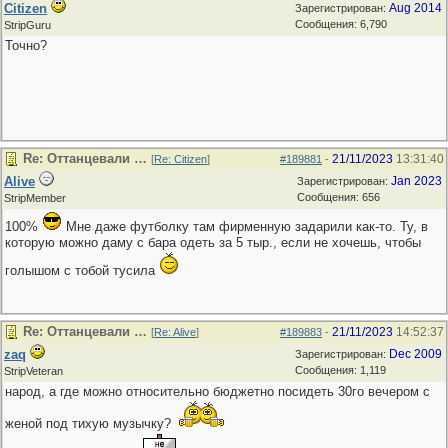
Citizen
Aug 2014
Зарегистрирован:
Сообщения: 6,790
StripGuru
Точно?
Re: Оттанцевали …
21/11/2023
13:31:40
[
Re: Citizen
]
#189881
-
Alive
Jan 2023
Зарегистрирован:
Сообщения: 656
StripMember
100%
Мне даже футболку там фирменную задарили как-то. Ту, в
которую можно даму с бара одеть за 5 тыр., если не хочешь, чтобы
голышом с тобой тусила
Re: Оттанцевали …
21/11/2023
14:52:37
[
Re: Alive
]
#189883
-
zaq
Dec 2009
Зарегистрирован:
Сообщения: 1,119
StripVeteran
народ, а где можно относительно бюджетно посидеть 30го вечером с
женой под тихую музычку?