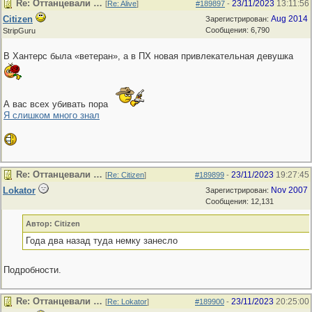
Re: Оттанцевали …
23/11/2023
13:11:56
[
Re: Alive
]
#189897
-
Citizen
Aug 2014
Зарегистрирован:
Сообщения: 6,790
StripGuru
В Хантерс была «ветеран», а в ПХ новая привлекательная девушка
А вас всех убивать пора
Я слишком много знал
Re: Оттанцевали …
23/11/2023
19:27:45
[
Re: Citizen
]
#189899
-
Lokator
Nov 2007
Зарегистрирован:
Сообщения: 12,131
Автор: Citizen
Года два назад туда немку занесло
Подробности.
Re: Оттанцевали …
23/11/2023
20:25:00
[
Re: Lokator
]
#189900
-