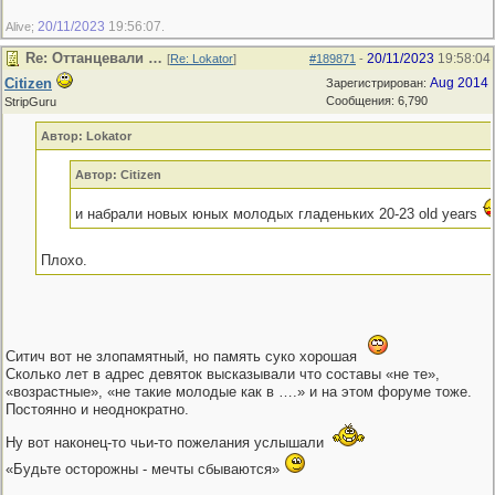
20/11/2023
19:56:07
Alive;
.
Re: Оттанцевали …
20/11/2023
19:58:04
[
Re: Lokator
]
#189871
-
Citizen
Aug 2014
Зарегистрирован:
Сообщения: 6,790
StripGuru
Автор: Lokator
Автор: Citizen
и набрали новых юных молодых гладеньких 20-23 old years
Плохо.
Ситич вот не злопамятный, но память суко хорошая
Сколько лет в адрес девяток высказывали что составы «не те»,
«возрастные», «не такие молодые как в ….» и на этом форуме тоже.
Постоянно и неоднократно.
Ну вот наконец-то чьи-то пожелания услышали
«Будьте осторожны - мечты сбываются»