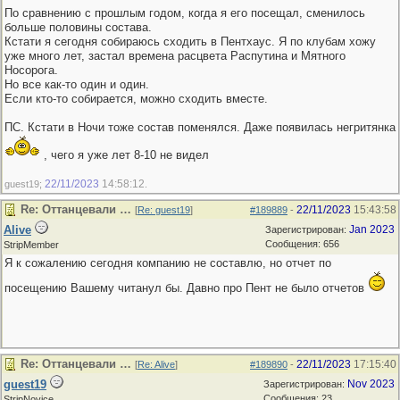
По сравнению с прошлым годом, когда я его посещал, сменилось
больше половины состава.
Кстати я сегодня собираюсь сходить в Пентхаус. Я по клубам хожу
уже много лет, застал времена расцвета Распутина и Мятного
Носорога.
Но все как-то один и один.
Если кто-то собирается, можно сходить вместе.
ПС. Кстати в Ночи тоже состав поменялся. Даже появилась негритянка
, чего я уже лет 8-10 не видел
22/11/2023
14:58:12
guest19;
.
Re: Оттанцевали …
22/11/2023
15:43:58
[
Re: guest19
]
#189889
-
Alive
Jan 2023
Зарегистрирован:
Сообщения: 656
StripMember
Я к сожалению сегодня компанию не составлю, но отчет по
посещению Вашему читанул бы. Давно про Пент не было отчетов
Re: Оттанцевали …
22/11/2023
17:15:40
[
Re: Alive
]
#189890
-
guest19
Nov 2023
Зарегистрирован:
Сообщения: 23
StripNovice