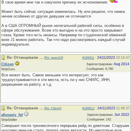
В свое время мне так и озвучили причину их исчезновения.
Может быть сейчас ситуация изменилась. Ну или решили, что немка
ничем особенно от других девушек не отличается
А в США ОГРОМНЫЙ рынок нелегальной рабочей силы, особенно в
сфере обслуживания. Всем это выгодно и на это просто закрывают
глаза. Кроме того есть нюансы. Например по студенческой обменной
визе J1 можно работать. Так что надо рассматривать каждый случай
индивидуально.
Re: Оттанцевали …
24/11/2023
10:15:47
[
Re: guest19
]
#189911
-
Citizen
Aug 2014
Зарегистрирован:
Сообщения: 6,790
StripGuru
Все может быть. Самое меньшее что интересует, это как
трудоустраиваются в эти места, есть ли у них СНИЛС, ИНН,
разрешения на работу, и т.д.
Re: Оттанцевали …
24/11/2023
11:46:37
[
Re: Citizen
]
#189912
-
afonasiy_fet
Jun 2022
Зарегистрирован:
Сообщения: 142
StripSoldier
Совершил после трехмесячного перерыва рейд по девяткам. Старушек
ощутимо меньше стало, пропал запах ветхости. Но некоторые еще