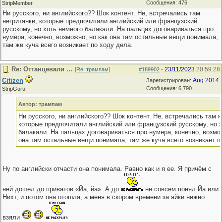
Сообщения: 476
StripMember
Ни русского, ни английского?? Шок контент. Не, встречались там
негритянки, которые предпочитали английский или французский
русскому, но хоть немного балакали. На пальцах договариваться про
нумера, конечно, возможно, но как она там остальные вещи понимала,
там же куча всего возникает по ходу дела.
Re: Оттанцевали …
23/11/2023
20:59:28
[
Re: трампам
]
#189902
-
Citizen
Aug 2014
Зарегистрирован:
Сообщения: 6,790
StripGuru
Автор: трампам
Ни русского, ни английского?? Шок контент. Не, встречались там н
которые предпочитали английский или французский русскому, но 
балакали. На пальцах договариваться про нумера, конечно, возмож
она там остальные вещи понимала, там же куча всего возникает п
Ну по английски отчасти она понимала. Равно как и я ее. Я причём с
ней дошел до приватов «Йа, йа». А до
не совсем понял Йа или
Нихт, и потом она отошла, а меня в скором времени за яйки нежно
взяли