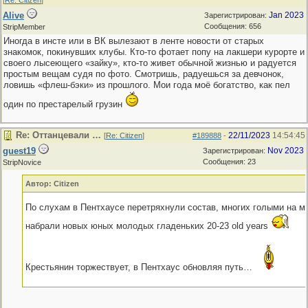
[
Re: Citizen
]
Alive
Jan 2023
Зарегистрирован:
Сообщения: 656
StripMember
Иногда в инсте или в ВК вылезают в ленте новости от старых
знакомок, покинувших клубы. Кто-то фотает попу на лакшери курорте и
своего лысеющего «зайку», кто-то живет обычной жизнью и радуется
простым вещам судя по фото. Смотришь, радуешься за девчонок,
ловишь «флеш-бэки» из прошлого. Мои года моё богатство, как пел
один по престарелый грузин
Re: Оттанцевали …
22/11/2023
14:54:45
[
Re: Citizen
]
#189888
-
guest19
Nov 2023
Зарегистрирован:
Сообщения: 23
StripNovice
Автор: Citizen
По слухам в Пентхаусе перетряхнули состав, многих голыми на м
набрали новых юных молодых гладеньких 20-23 old years
Крестьянин торжествует, в Пентхаус обновляя путь…