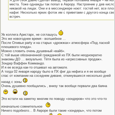
Я для себя давно сделал вывод: первая половина января – ни ного
места. Тоже однажды так попал в Аврору. Настроение у дев кисло
никакой на лицах. Они и в мессенджере ноют: гостей нет, все плох
нафиг. Несколько ярких фоток им с приветами с другого конца све
встреч.
Ув коллега Аристарх, не соглашусь
Это же новогоднее время - волшебное …
После Оливье party и на старых «дрожжах» атмосфера «Под лаской
плюшевого пледа».
Можно словить очень душевный «вайб».
С той выше обозначенной гражданкой из ПХ были неоднократно
знакомы ДО … визуально. Тётя была из «агрессивных продаж».
Зондер Ваффен Коммандо.
И я ее всегда как-то отшивал на автомате.
А тогда 02 января народу было в ПХ фиг да нефига и я ее вообще
спас от компании на соседнем диване, откинувшихся несколько дней
назад с зоны
Очень душевно пообщались , внизу так вообще порвали два баяна
Это кстати на заметку многим по поводу «зондеров» что это что-то
изначально сомнительное
Ничего подобного… В Авроре были такие «зондеры», что потом