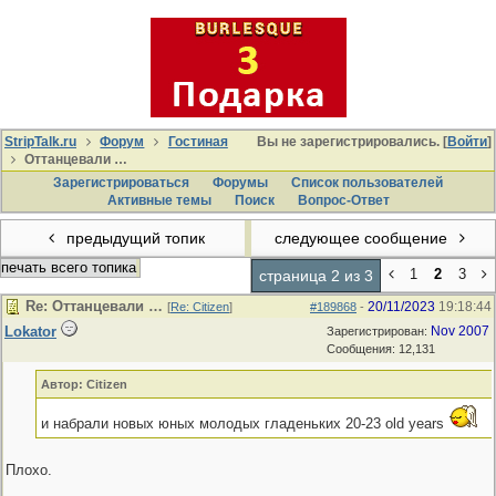
StripTalk.ru
Форум
Гостиная
Вы не зарегистрировались. [
Войти
]
Оттанцевали …
Зарегистрироваться
Форумы
Список пользователей
Активные темы
Поиcк
Вопрос-Ответ
предыдущий топик
следующее сообщение
печать всего топика
1
2
3
страница 2 из 3
Re: Оттанцевали …
20/11/2023
19:18:44
[
Re: Citizen
]
#189868
-
Lokator
Nov 2007
Зарегистрирован:
Сообщения: 12,131
Автор: Citizen
и набрали новых юных молодых гладеньких 20-23 old years
Плохо.