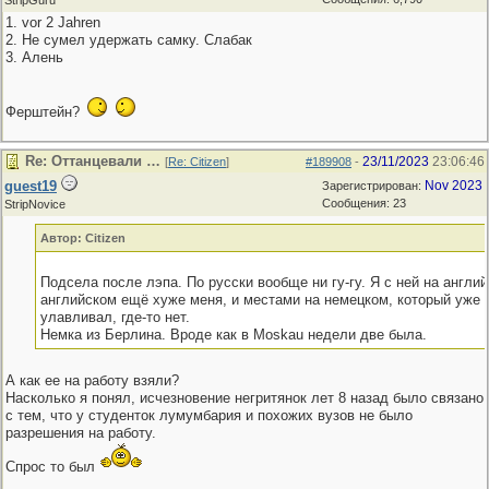
StripGuru
1. vor 2 Jahren
2. Не сумел удержать самку. Слабак
3. Алень
Ферштейн?
Re: Оттанцевали …
23/11/2023
23:06:46
[
Re: Citizen
]
#189908
-
guest19
Nov 2023
Зарегистрирован:
Сообщения: 23
StripNovice
Автор: Citizen
Подсела после лэпа. По русски вообще ни гу-гу. Я с ней на англий
английском ещё хуже меня, и местами на немецком, который уже я
улавливал, где-то нет.
Немка из Берлина. Вроде как в Mоskau недели две была.
А как ее на работу взяли?
Насколько я понял, исчезновение негритянок лет 8 назад было связано
с тем, что у студенток лумумбария и похожих вузов не было
разрешения на работу.
Спрос то был