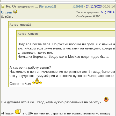
Re: Оттанцевали …
24/11/2023
06:53:14
[
Re: guest19
]
#189909
-
Citizen
Aug 2014
Зарегистрирован:
Сообщения: 6,790
StripGuru
Автор: guest19
Автор: Citizen
Подсела после лэпа. По русски вообще ни гу-гу. Я с ней на а
английском ещё хуже меня, и местами на немецком, который 
улавливал, где-то нет.
Немка из Берлина. Вроде как в Mоskau недели две была.
А как ее на работу взяли?
Насколько я понял, исчезновение негритянок лет 8 назад было свя
что у студенток лумумбария и похожих вузов не было разрешения 
Спрос то был
Вы думаете что в бо.. хард клуб нужно разрешения на работу?
«Наши»
в США во многих стрипах и не только вольготно пляшут