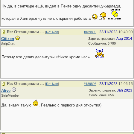
Ну да, в сентябре ещё, видел в Пенте одну десантницу-барледи,
которая в Хантерсе чуть не с открытия работала
Re: Оттанцевали …
23/11/2023
10:40:09
[
Re: ivan
]
#189895
-
Citizen
Aug 2014
Зарегистрирован:
Сообщения: 6,790
StripGuru
Потому что девиз десантуры «Никто кроме нас»
Re: Оттанцевали …
23/11/2023
12:06:15
[
Re: ivan
]
#189896
-
Alive
Jan 2023
Зарегистрирован:
Сообщения: 656
StripMember
Да, знаем такую
. Реально с первого дня открытия)