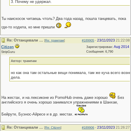
3. Почему не удержал.
Ты наискосок читаешь чтоль? Два года назад, пошла танцевать, пока
где-то ходила, ко мне пришли
Re: Оттанцевали …
23/11/2023
21:22:08
[
Re: трампам
]
#189905
-
Citizen
Aug 2014
Зарегистрирован:
Сообщения: 6,790
StripGuru
Автор: трампам
но как она там остальные вещи понимала, там же куча всего возни
дела.
На жестах, и на лексиконе из PornoHub очень даже хорошо
Без
английского я очень хорошо занимался упражнениями в Шанхае,
Бейруте, Буэнос-Айресе и в др. местах.
Re: Оттанцевали …
23/11/2023
21:26:27
[
Re: Citizen
]
#189906
-