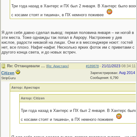
Три года назад в Хантерс и ПХ был 2 января. В Хантерс было во
с косами стоят и тишина», в ПХ немного поживее
Я для себя давно сделал вывод: первая половина января – ни ногой в
эти места. Тоже однажды так попал в Аврору. Настроение у дев
кислое, радости никакой на лицах. Они и в мессенджере ноют: гостей
нет, все плохо. Нафиг-нафиг. Несколько ярких фоток им с приветами с
другого конца света, и до новых встреч.
Re: Оттанцевали …
21/11/2023
08:34:11
[
Re: Аристарх
]
#189878
-
Citizen
Aug 2014
Зарегистрирован:
Сообщения: 6,790
StripGuru
Автор: Аристарх
Автор: Citizen
Три года назад в Хантерс и ПХ был 2 января. В Хантерс бы
с косами стоят и тишина», в ПХ немного поживее