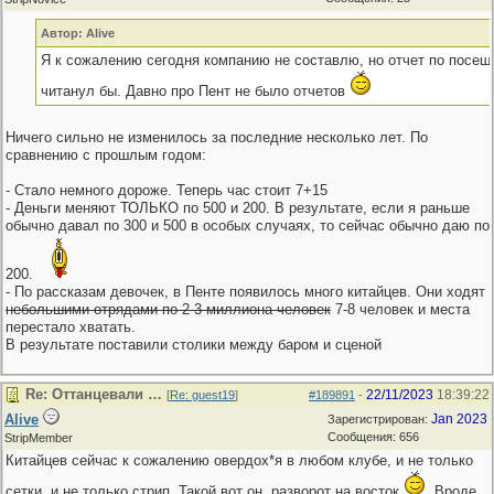
Автор: Alive
Я к сожалению сегодня компанию не составлю, но отчет по посе
читанул бы. Давно про Пент не было отчетов
Ничего сильно не изменилось за последние несколько лет. По
сравнению с прошлым годом:
- Стало немного дороже. Теперь час стоит 7+15
- Деньги меняют ТОЛЬКО по 500 и 200. В результате, если я раньше
обычно давал по 300 и 500 в особых случаях, то сейчас обычно даю по
200.
- По рассказам девочек, в Пенте появилось много китайцев. Они ходят
небольшими отрядами по 2-3 миллиона человек
7-8 человек и места
перестало хватать.
В результате поставили столики между баром и сценой
Re: Оттанцевали …
22/11/2023
18:39:22
[
Re: guest19
]
#189891
-
Alive
Jan 2023
Зарегистрирован:
Сообщения: 656
StripMember
Китайцев сейчас к сожалению овердох*я в любом клубе, и не только
сетки, и не только стрип. Такой вот он, разворот на восток
. Вроде