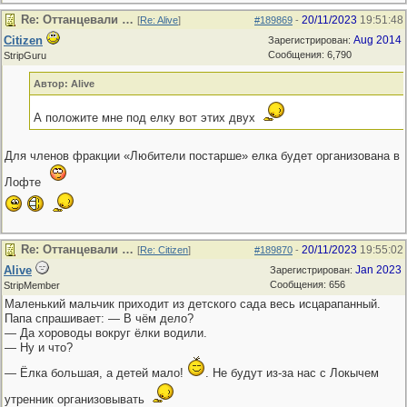
Re: Оттанцевали …
20/11/2023
19:51:48
[
Re: Alive
]
#189869
-
Citizen
Aug 2014
Зарегистрирован:
Сообщения: 6,790
StripGuru
Автор: Alive
А положите мне под елку вот этих двух
Для членов фракции «Любители постарше» елка будет организована в
Лофте
Re: Оттанцевали …
20/11/2023
19:55:02
[
Re: Citizen
]
#189870
-
Alive
Jan 2023
Зарегистрирован:
Сообщения: 656
StripMember
Маленький мальчик приходит из детского сада весь исцарапанный.
Папа спрашивает: — В чём дело?
— Да хороводы вокруг ёлки водили.
— Ну и что?
— Ёлка большая, а детей мало!
. Не будут из-за нас с Локычем
утренник организовывать