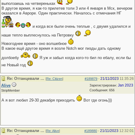
выползаешь на четвереньках
В другое время, я как-то прилетев толи 3 или 4 января в Мск, вечером
оказался в Авроре. Один практически. Началось с отмечания НГ
и когда все были очень теплые , с двумя удалился и
наше тепло выплеснулось на Петровку
Новогоднее время - оно волшебное
В какое ещё другое время я возле Notch мог пизды дать одному
долбоебу
Я уж и забыл когда кого-то бил по ебалу, если бы
не Новый год
Re: Оттанцевали …
21/11/2023
11:35:26
[
Re: Citizen
]
#189879
-
Alive
Jan 2023
Зарегистрирован:
Сообщения: 656
StripMember
А я вот любил 29-30 декабря приходить
Вот где огонь)))
Re: Оттанцевали …
21/11/2023
12:32:01
[
Re: Alive
]
#189880
-