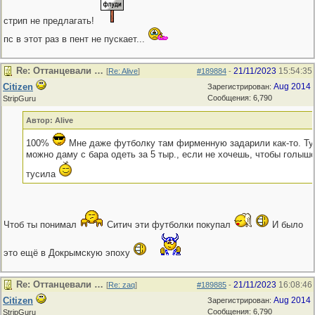
стрип не предлагать!
пс в этот раз в пент не пускает...
Re: Оттанцевали …
21/11/2023
15:54:35
[
Re: Alive
]
#189884
-
Citizen
Aug 2014
Зарегистрирован:
Сообщения: 6,790
StripGuru
Автор: Alive
100%
Мне даже футболку там фирменную задарили как-то. Ту,
можно даму с бара одеть за 5 тыр., если не хочешь, чтобы голышо
тусила
Чтоб ты понимал
Ситич эти футболки покупал
И было
это ещё в Докрымскую эпоху
Re: Оттанцевали …
21/11/2023
16:08:46
[
Re: zaq
]
#189885
-
Citizen
Aug 2014
Зарегистрирован:
Сообщения: 6,790
StripGuru