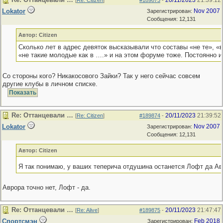
20/11/2023
21:39:12
[
Re: Citizen
]
#189873
-
Lokator
Nov 2007
Зарегистрирован:
Сообщения: 12,131
Автор: Citizen
Сколько лет в адрес девяток высказывали что составы «не те», «
«не такие молодые как в ….» и на этом форуме тоже. Постоянно и
Со стороны кого? Никакосового Зайки? Так у него сейчас совсем
другие клубы в личном списке.
Re: Оттанцевали …
20/11/2023
21:39:52
[
Re: Citizen
]
#189874
-
Lokator
Nov 2007
Зарегистрирован:
Сообщения: 12,131
Автор: Citizen
Я так понимаю, у ваших теперича отдушина останется Лофт да А
Аврора точно нет, Лофт - да.
Re: Оттанцевали …
20/11/2023
21:47:47
[
Re: Alive
]
#189875
-
Спортсмэн
Feb 2018
Зарегистрирован: