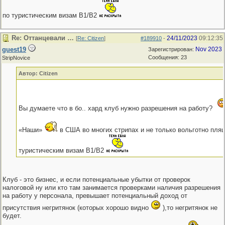
по туристическим визам В1/В2
Re: Оттанцевали …
24/11/2023
09:12:35
[
Re: Citizen
]
#189910
-
guest19
Nov 2023
Зарегистрирован:
Сообщения: 23
StripNovice
Автор: Citizen
Вы думаете что в бо.. хард клуб нужно разрешения на работу?
«Наши»
в США во многих стрипах и не только вольготно пля
туристическим визам В1/В2
Клуб - это бизнес, и если потенциальные убытки от проверок
налоговой ну или кто там занимается проверками наличия разрешения
на работу у персонала, превышает потенциальный доход от
присутствия негритянок (которых хорошо видно
),то негритянок не
будет.