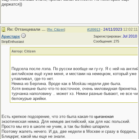
держатся))
Re: Оттанцевали …
24/11/2023
12:02:11
[
Re: Citizen
]
#189913
-
Аристарх
Jul 2010
Зарегистрирован:
Сообщения: 275
StripEnthusiast
Автор: Citizen
Подсела после лэпа. По русски вообще ни гу-гу. Я с ней на англий
английском ещё хуже меня, и местами на немецком, который уже я
улавливал, где-то нет.
Немка из Берлина. Вроде как в Mоskau недели две была.
Хотя внешне было что-то восточное, очень миловидная брюнетка.
турчанка наполовину .. может хз. Немки разные бывают, не все ч
белокурые арийки.
Есть крепкое подозрение, что это была какая-то
цыганская
экзотическая немка. Для немцев английский, как для нас польский.
Просто мы его в школе не учим, а так бы бойко шпарили.
Поэтому жалеть нечего. И да, две недели в Москве и сразу в бордель.
Блицкриг, какой мы еще не знали.