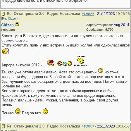
И вроде билеты есть и относительно бюджетно.
Re: Оттанцевали 2.0. Радио Ностальжи
21/11/2023
19:26:28
#189886
-
[
Re: Citizen
]
Citizen
Aug 2014
Зарегистрирован:
Сообщения: 6,790
StripGuru
Залез тут в Вконтакте, где-то полазил и наткнулся на относительно
свежие фото …
Етить колотить прям у них встреча бывших коллег или одноклассников
Аврора выпуска 2012 -…
Те, кто уже оттанцевали давно. Хотя это официантки
но тоже
танцевали будь здоров на барной стойке, до сих пор считаю что это
был лучший состав официанток в девятках за все годы. Потом такого
больше не было.
Все уже старше на десяток лет, но кто были красивые и сейчас
красивые 30+, к кому-то жизнь явно … но все вроде нормально.
Полазил дальше - дети, мужья, увлечения, в общем своя другая
жизнь.
Помню
Рад за них
Re: Оттанцевали 2.0. Радио Ностальжи
22/11/2023
10:05:57
#189887
-