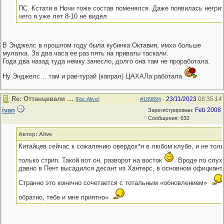
ПС. Кстати в Ночи тоже состав поменялся. Даже появилась негри
чего я уже лет 8-10 не видел
В Энджелс в прошлом году была кубинка Октавия, имхо больше
мулатка. За два часа ее раз пять на приваты таскали.
Года два назад туда немку занесло, долго она там не проработала.
Ну Энджелс… там и рав-турай (капрал) ЦАХАЛа работала
Re: Оттанцевали …
23/11/2023
08:35:14
[
Re: Alive
]
#189894
-
ivan
Feb 2008
Зарегистрирован:
Сообщения: 632
Автор: Alive
Китайцев сейчас к сожалению овердох*я в любом клубе, и не тольк
только стрип. Такой вот он, разворот на восток
. Вроде по слух
давно в Пент высадился десант из Хантерс, в основном официантк
Странно это конечно сочетается с тотальным «обновлением»
обратно, тебе и мне приятно»