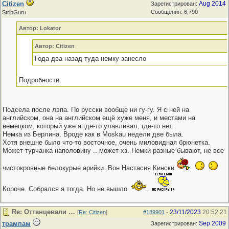
Citizen
Aug 2014
Зарегистрирован:
Сообщения: 6,790
StripGuru
Автор: Lokator
Автор: Citizen
Года два назад туда немку занесло
Подробности.
Подсела после лэпа. По русски вообще ни гу-гу. Я с ней на
английском, она на английском ещё хуже меня, и местами на
немецком, который уже я где-то улавливал, где-то нет.
Немка из Берлина. Вроде как в Mоskau недели две была.
Хотя внешне было что-то восточное, очень миловидная брюнетка.
Может турчанка наполовину .. может хз. Немки разные бывают, не все
чистокровные белокурые арийки. Вон Настасия Кински
Короче. Собрался я тогда. Но не вышло
.
Re: Оттанцевали …
23/11/2023
20:52:21
[
Re: Citizen
]
#189901
-
трампам
Sep 2009
Зарегистрирован: