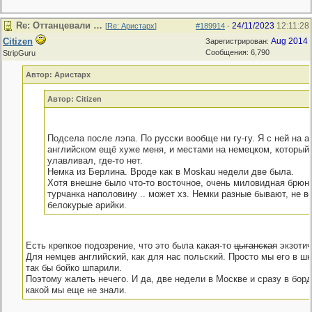
Re: Оттанцевали …
24/11/2023
12:11:28
[
Re: Аристарх
]
#189914
-
Citizen
Aug 2014
Зарегистрирован:
Сообщения: 6,790
StripGuru
Автор: Аристарх
Автор: Citizen
Подсела после лэпа. По русски вообще ни гу-гу. Я с ней на а
английском ещё хуже меня, и местами на немецком, который 
улавливал, где-то нет.
Немка из Берлина. Вроде как в Mоskau недели две была.
Хотя внешне было что-то восточное, очень миловидная брюн
турчанка наполовину .. может хз. Немки разные бывают, не в
белокурые арийки.
Есть крепкое подозрение, что это была какая-то
цыганская
экзотич
Для немцев английский, как для нас польский. Просто мы его в шк
так бы бойко шпарили.
Поэтому жалеть нечего. И да, две недели в Москве и сразу в борд
какой мы еще не знали.