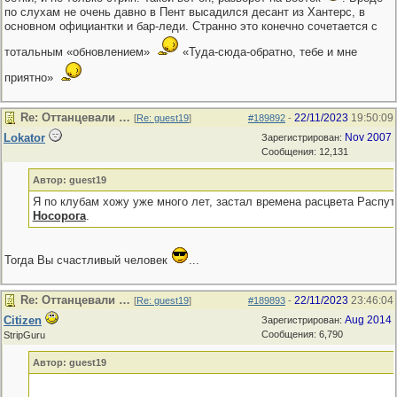
по слухам не очень давно в Пент высадился десант из Хантерс, в
основном официантки и бар-леди. Странно это конечно сочетается с
тотальным «обновлением»
«Туда-сюда-обратно, тебе и мне
приятно»
Re: Оттанцевали …
22/11/2023
19:50:09
[
Re: guest19
]
#189892
-
Lokator
Nov 2007
Зарегистрирован:
Сообщения: 12,131
Автор: guest19
Я по клубам хожу уже много лет, застал времена расцвета Распу
Носорога
.
Тогда Вы счастливый человек
...
Re: Оттанцевали …
22/11/2023
23:46:04
[
Re: guest19
]
#189893
-
Citizen
Aug 2014
Зарегистрирован:
Сообщения: 6,790
StripGuru
Автор: guest19