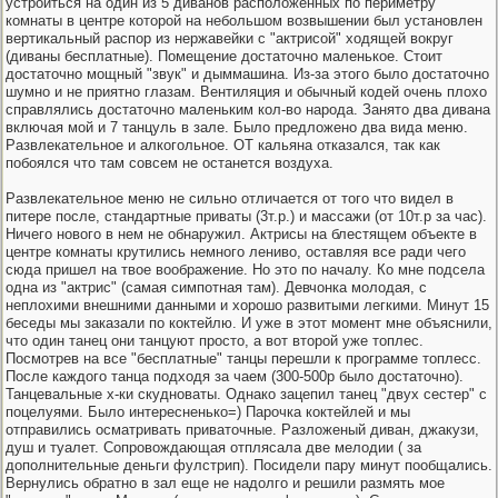
устроиться на один из 5 диванов расположенных по периметру
комнаты в центре которой на небольшом возвышении был установлен
вертикальный распор из нержавейки с "актрисой" ходящей вокруг
(диваны бесплатные). Помещение достаточно маленькое. Стоит
достаточно мощный "звук" и дыммашина. Из-за этого было достаточно
шумно и не приятно глазам. Вентиляция и обычный кодей очень плохо
справлялись достаточно маленьким кол-во народа. Занято два дивана
включая мой и 7 танцуль в зале. Было предложено два вида меню.
Развлекательное и алкогольное. ОТ кальяна отказался, так как
побоялся что там совсем не останется воздуха.
Развлекательное меню не сильно отличается от того что видел в
питере после, стандартные приваты (3т.р.) и массажи (от 10т.р за час).
Ничего нового в нем не обнаружил. Актрисы на блестящем объекте в
центре комнаты крутились немного лениво, оставляя все ради чего
сюда пришел на твое воображение. Но это по началу. Ко мне подсела
одна из "актрис" (самая симпотная там). Девчонка молодая, с
неплохими внешними данными и хорошо развитыми легкими. Минут 15
беседы мы заказали по коктейлю. И уже в этот момент мне объяснили,
что один танец они танцуют просто, а вот второй уже топлес.
Посмотрев на все "бесплатные" танцы перешли к программе топлесс.
После каждого танца подходя за чаем (300-500р было достаточно).
Танцевальные х-ки скудноваты. Однако зацепил танец "двух сестер" с
поцелуями. Было интересненько=) Парочка коктейлей и мы
отправились осматривать приваточные. Разложеный диван, джакузи,
душ и туалет. Сопровождающая отплясала две мелодии ( за
дополнительные деньги фулстрип). Посидели пару минут пообщались.
Вернулись обратно в зал еще не надолго и решили размять мое