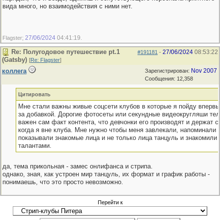
вида много, но взаимодействия с ними нет.
27/06/2024
04:41:19
Flagster;
.
Re: Полугодовое путешествие pt.1
27/06/2024
08:53:22
#191181
-
(Gatsby)
[
Re: Flagster
]
коллега
Nov 2007
Зарегистрирован:
Сообщения: 12,358
Цитировать
Мне стали важны живые соцсети клубов в которые я пойду впервы
за добавкой. Дорогие фотосеты или секундные видеокругляши те
важен сам факт контента, что девчонки его производят и держат с
когда я вне клуба. Мне нужно чтобы меня завлекали, напоминали 
показывали знакомые лица и не только лица танцуль и знакомили
талантами.
да, тема прикольная - замес онлифанса и стрипа.
однако, зная, как устроен мир танцуль, их формат и график работы -
понимаешь, что это просто невозможно.
Перейти к