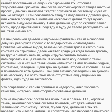
бывает простенькая на лицо и со скромными ттх, стройная
татуированная брюнетка. Чай после коротких-коротких танцев никто не
просит. Девчонки выбирают "жертв" спутников на постоянку и уже от
них не отходят. Если понравилась танцуля подсевшая к другому дону,
или хочется посидеть в компании нескольких девчат то тут нужно
включать выдумку-смекалку. Сами девчонки идут по скрипту: зашёл
гость, вроде приглянулся, подсяду и буду до талого раскручивать на
ништяки именно его.
На чай реальной деньгой и клубными фантиками как из монополии
девушки реагируют хорошо с благодарностью и самоотдачей.
Приватов несколько видов, базовый без фуллстрипа и какого либа
контакта со стрипулей, далее какая-то градация когда можно трогать,
но трусы снимать нельзя, когда и трусы снимать можно и
пальпировать и еще какие-то. В общем черт ногу сломит с такой
системой, ну и нах она такая нужна непонятно? Сами приваты бодрые,
контактные, заводные. Один трек на диване, второй на кровати. Так же
в приваточной есть джакузи. Танцули активно разводили и на джакузи
и на массажку. Но опять таки из-за отсутствия лиц увиденных на
фотках, идти туда не захотелось.
Что понравилось: кальян приятный и недорогой, алко хорошего
качества, интерьер, клиентоориентированные девчонки.
Что не понравилось: состав без ярких лиц и слабым ТТХ, короткие
танцы, нежизнеспособная система приватов, нет даже намёка на
заявленную стилистику Гэтсби, Мулен Руж, девчонки в тех же
нарядах, что и везде, админш и сопутствующего персонала приятного