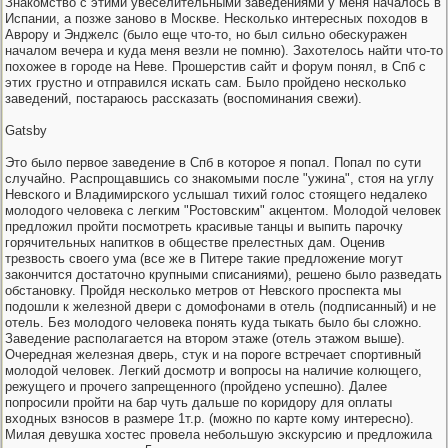
Знакомство с этими увеселительными заведениями у меня началось в
Испании, а позже заново в Москве. Несколько интересных походов в
Аврору и Энджелс (было еще что-то, но был сильно обескуражен
началом вечера и куда меня везли не помню). Захотелось найти что-то
похожее в городе на Неве. Прошерстив сайт и форум понял, в Спб с
этих грустно и отправился искать сам. Было пройдено несколько
заведений, постараюсь рассказать (воспоминания свежи).
Gatsby
Это было первое заведение в Спб в которое я попал. Попал по сути
случайно. Распрощавшись со знакомыми после "ужина", стоя на углу
Невского и Владимирского услышал тихий голос стоящего недалеко
молодого человека с легким "Ростовским" акцентом. Молодой человек
предложил пройти посмотреть красивые танцы и выпить парочку
горячительных напитков в обществе прелестных дам. Оценив
трезвость своего ума (все же в Питере такие предложение могут
закончится достаточно крупными списаниями), решено было разведать
обстановку. Пройдя несколько метров от Невского проспекта мы
подошли к железной двери с домофонами в отель (подписанный) и не
отель. Без молодого человека понять куда тыкать было бы сложно.
Заведение располагается на втором этаже (отель этажом выше).
Очередная железная дверь, стук и на пороге встречает спортивный
молодой человек. Легкий досмотр и вопросы на наличие колющего,
режущего и прочего запрещенного (пройдено успешно). Далее
попросили пройти на бар чуть дальше по коридору для оплаты
входных взносов в размере 1т.р. (можно по карте кому интересно).
Милая девушка хостес провела небольшую экскурсию и предложила