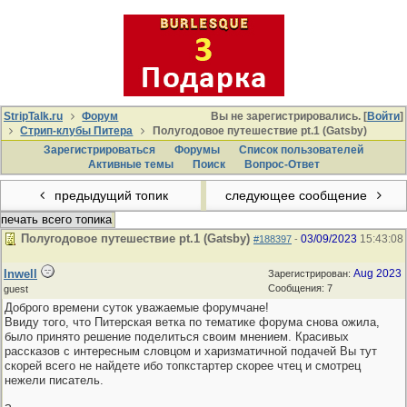
StripTalk.ru
Форум
Вы не зарегистрировались. [
Войти
]
Стрип-клубы Питера
Полугодовое путешествие pt.1 (Gatsby)
Зарегистрироваться
Форумы
Список пользователей
Активные темы
Поиcк
Вопрос-Ответ
предыдущий топик
следующее сообщение
печать всего топика
Полугодовое путешествие pt.1 (Gatsby)
03/09/2023
15:43:08
#188397
-
Inwell
Aug 2023
Зарегистрирован:
Сообщения: 7
guest
Доброго времени суток уважаемые форумчане!
Ввиду того, что Питерская ветка по тематике форума снова ожила,
было принято решение поделиться своим мнением. Красивых
рассказов с интересным словцом и харизматичной подачей Вы тут
скорей всего не найдете ибо топкстартер скорее чтец и смотрец
нежели писатель.