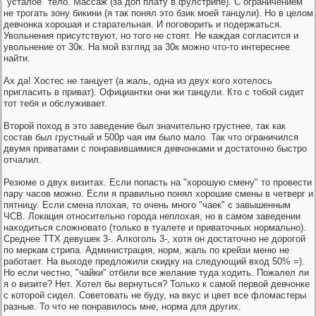
"усталое" тело. Массаж (за доп плату в фулстрипе). С ограничением
не трогать зону бикини (я так понял это бзик моей танцули). Но в целом
девчонка хорошая и старательная. И поговорить и подержаться.
Увольнения присутствуют, но того не стоят. Не каждая согласится и
увольнение от 30к. На мой взгляд за 30к можно что-то интереснее
найти.
Ах да! Хостес не танцует (а жаль, одна из двух кого хотелось
пригласить в приват). Официантки они жи танцули. Кто с тобой сидит
тот тебя и обслуживает.
Второй поход в это заведение был значительно грустнее, так как
состав был грустный и 500р чая им было мало. Так что ограничился
двумя приватами с понравившимися девчонками и достаточно быстро
отчалил.
Резюме о двух визитах. Если попасть на "хорошую смену" то провести
пару часов можно. Если я правильно понял хорошие смены в четверг и
пятницу. Если смена плохая, то очень много "чаек" с завышенным
ЧСВ. Локация относительно города неплохая, но в самом заведении
находиться сложновато (только в туалете и приваточных нормально).
Среднее ТТХ девушек 3-. Алкоголь 3-, хотя он достаточно не дорогой
по меркам стрипа. Администрация, норм, жаль по крейзи меню не
работает. На выходе предложили скидку на следующий вход 50% =).
Но если честно, "чайки" отбили все желание туда ходить. Пожалел ли
я о визите? Нет. Хотел бы вернуться? Только к самой первой девчонке
с которой сидел. Советовать не буду, на вкус и цвет все фломастеры
разные. То что не понравилось мне, норма для других.