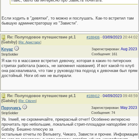
Найс, было бы интересно про Зависть почитать.
Если ходить в "девятки", то можно и послушать. Как-то встретил там
бывшую администраторшу из "Зависти".
Re: Полугодовое путешествие pt.1
03/09/2023
20:44:02
#188406
-
(Gatsby)
[
Re: Аристарх
]
Knyaz
Aug 2023
Зарегистрирован:
Сообщения: 161
StripSoldier
Я как-то в массажке встретил девочку, которая в каких-то питерских
стрипах работала (каюсь, не запомнил названия). И вот какой-то клуб
она расхваливала, что там у руководства подход к девочкам был прям
достойный. Ноги об них не вытирали.
Re: Полугодовое путешествие pt.1
04/09/2023
09:48:59
#188412
-
(Gatsby)
[
Re: Citizen
]
Поручикъ
May 2023
Зарегистрирован:
Сообщения: 74
StripSoldier
Ув. Inwell, не скромничайте, прекрасный отчет! Особенно интересно
прочитать про небольшие, локальный стрип-площадки наподобие этого
Gatsby. Бешено плюсую за
остальные отчеты по Вельвету, Чикаго, Зависти и прочее. Информации