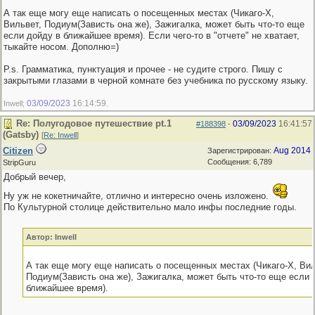
А так еще могу еще написать о посещенных местах (Чикаго-Х,
Вильвет, Подиум(Зависть она же), Зажигалка, может быть что-то еще
если дойду в ближайшее время). Если чего-то в "отчете" не хватает,
тыкайте носом. Дополню=)
P.s. Грамматика, пунктуация и прочее - не судите строго. Пишу с
закрытыми глазами в черной комнате без учебника по русскому языку.
03/09/2023
16:14:59
Inwell;
.
Re: Полугодовое путешествие pt.1
03/09/2023
16:41:57
#188398
-
(Gatsby)
[
Re: Inwell
]
Citizen
Aug 2014
Зарегистрирован:
Сообщения: 6,789
StripGuru
Добрый вечер,
Ну уж не кокетничайте, отлично и интересно очень изложено.
По Культурной столице действительно мало инфы последние годы.
Автор: Inwell
А так еще могу еще написать о посещенных местах (Чикаго-Х, Вил
Подиум(Зависть она же), Зажигалка, может быть что-то еще если 
ближайшее время).