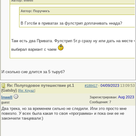
Автор: Inwell
Автор: Поручикъ
В Гэтсби в приватах за фулстрип доплачивать ннада?
Там есть два Привата. Фулстрип 5т.р сразу ну или дать на месте 
выбирал вариант с чаем
И сколько сие длится за 5 тыруб?
Re: Полугодовое путешествие pt.1
04/09/2023
13:09:53
#188417
-
(Gatsby)
[
Re: Knyaz
]
Inwell
Aug 2023
Зарегистрирован:
Сообщения: 7
guest
Два трека, но за временем сильно не следили. Или это просто мне
повезло. У всех была какая то своя «программа» и пока они ее не
закончили танцевали:)