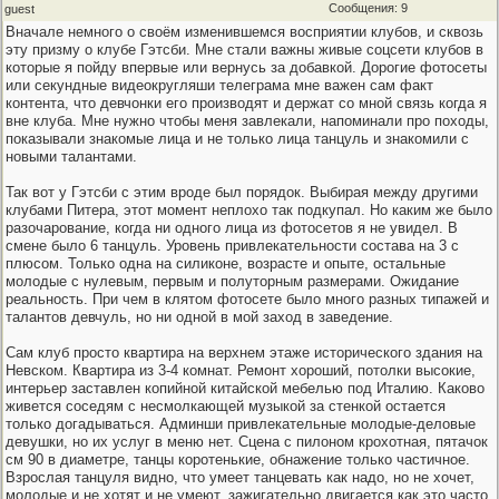
Сообщения: 9
guest
Вначале немного о своём изменившемся восприятии клубов, и сквозь
эту призму о клубе Гэтсби. Мне стали важны живые соцсети клубов в
которые я пойду впервые или вернусь за добавкой. Дорогие фотосеты
или секундные видеокругляши телеграма мне важен сам факт
контента, что девчонки его производят и держат со мной связь когда я
вне клуба. Мне нужно чтобы меня завлекали, напоминали про походы,
показывали знакомые лица и не только лица танцуль и знакомили с
новыми талантами.
Так вот у Гэтсби с этим вроде был порядок. Выбирая между другими
клубами Питера, этот момент неплохо так подкупал. Но каким же было
разочарование, когда ни одного лица из фотосетов я не увидел. В
смене было 6 танцуль. Уровень привлекательности состава на 3 с
плюсом. Только одна на силиконе, возрасте и опыте, остальные
молодые с нулевым, первым и полуторным размерами. Ожидание
реальность. При чем в клятом фотосете было много разных типажей и
талантов девчуль, но ни одной в мой заход в заведение.
Сам клуб просто квартира на верхнем этаже исторического здания на
Невском. Квартира из 3-4 комнат. Ремонт хороший, потолки высокие,
интерьер заставлен копийной китайской мебелью под Италию. Каково
живется соседям с несмолкающей музыкой за стенкой остается
только догадываться. Админши привлекательные молодые-деловые
девушки, но их услуг в меню нет. Сцена с пилоном крохотная, пятачок
см 90 в диаметре, танцы коротенькие, обнажение только частичное.
Взрослая танцуля видно, что умеет танцевать как надо, но не хочет,
молодые и не хотят и не умеют, зажигательно двигается как это часто