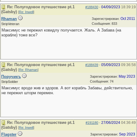
Re: Полугодовое путешествие pt.1
04/09/2023
18:39:19
#188430
-
(Gatsby)
[
Re: Inwell
]
Rhaman
Oct 2011
Зарегистрирован:
Сообщения: 833
StripVeteran
Максимус не пережил ковидлу получается. Жаль. А Забава (на
корабле) тоже все?
Re: Полугодовое путешествие pt.1
05/09/2023
09:36:58
#188439
-
(Gatsby)
[
Re: Rhaman
]
Поручикъ
May 2023
Зарегистрирован:
Сообщения: 74
StripSoldier
Максимус вроде жив и здоров. А вот корабль Забавы, действительно,
не пережил шторм перемен.
Re: Полугодовое путешествие pt.1
27/06/2024
04:36:49
#191180
-
(Gatsby)
[
Re: Inwell
]
Flagster
Sep 2023
Зарегистрирован: