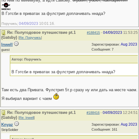
по ним по минимуму, а идти самому:
ограбят, убьют, наклафилнят
В Гэтсби в приватах за фулстрип доплачивать ннада?
04/09/2023
10:01:16
Поручикъ;
.
Re: Полугодовое путешествие pt.1
04/09/2023
11:53:25
#188415
-
(Gatsby)
[
Re: Поручикъ
]
Inwell
Aug 2023
Зарегистрирован:
Сообщения: 7
guest
Автор: Поручикъ
В Гэтсби в приватах за фулстрип доплачивать ннада?
Там есть два Привата. Фулстрип 5т.р сразу ну или дать на месте чаем.
Я выбирал вариант с чаем
Re: Полугодовое путешествие pt.1
04/09/2023
12:24:51
#188416
-
(Gatsby)
[
Re: Inwell
]
Knyaz
Aug 2023
Зарегистрирован:
Сообщения: 161
StripSoldier