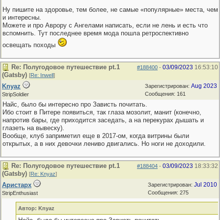
Ну пишите на здоровье, тем более, не самые «популярные» места, чем
и интересны.
Можете и про Аврору с Ангелами написать, если не лень и есть что
вспомнить. Тут последнее время мода пошла ретроспективно
освещать походы
Re: Полугодовое путешествие pt.1
03/09/2023
16:53:10
#188400
-
(Gatsby)
[
Re: Inwell
]
Knyaz
Aug 2023
Зарегистрирован:
Сообщения: 161
StripSoldier
Найс, было бы интересно про Зависть почитать.
Ибо стоит в Питере появиться, так глаза мозолит, манит (конечно,
напротив бары, где приходится заседать, а на перекурах дышать и
глазеть на вывеску).
Вообще, клуб заприметил еще в 2017-ом, когда витрины были
открытых, а в них девочки лениво двигались. Но ноги не доходили.
Re: Полугодовое путешествие pt.1
03/09/2023
18:33:32
#188404
-
(Gatsby)
[
Re: Knyaz
]
Аристарх
Jul 2010
Зарегистрирован:
Сообщения: 275
StripEnthusiast
Автор: Knyaz