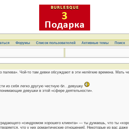
аться
Форумы
Список пользователей
Активные темы
Поиcк
з палева». Чой-то там девки обсуждают в эти нелёгкие времена. Мать ч
ести из себя легко другую честную бл.. девушку
 понимающие девушки в этой «сфере деятельности».
 страдающего «синдромом хорошего клиента» — ты думаешь, что ты «хоро
творяется, что у них романтические отношения]. Некоторые из вас даже 