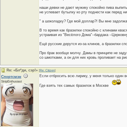
наши девки не дают мужику спокойно пива выпить
не успевает бутылку ко рту поднести как перед н
" а шоколадку? Где мой доллар?! Вы мне задолжа
В то время как бразилки спокойно с клинами квас
устраивая из "Весёлого Дома"--бардака --Церков
Ещё русские дерутся из-за клинов, а бразилки сп
Про брак вообще молчу. Дамы в принципе не задум
со шмотками, а он для них кровь проливает на ри
Re: «Бл*ди, сэр!»
[
Re: Citizen
]
Если отбросить всю лирику, у меня только один 
Спортсмэн
StripEnthusiast
Где взять тех самых бразилок в Москве