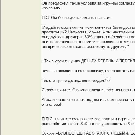
Он предложил такие условия за игру--вы согласил
компанию.
П.С. Особенно доставил этот пассаж:
'Угадайте, скольким из моих клиентов было доста
проституции? Немногим. Может быть, нескольким.
«подружки», примерно 80% клиентов (особенно «х
они-то исключение, с ними мне повезло в отличие
вы приписываете все плохое кому-то другому."
--Так а хули ты у них ДЕНьГИ БЕРЕШь И ПЕРЕК
ничоссе позиция: я вас ненавижу, но почистить в
Так кто тут тогда подлец и гaндон???
С себя начните. С самоанализа и собственного отн
А если к вам кто-то так подлез и начал воровать
эти слова!
П.П.С. таких же сучар женского пола и в стрипе 
расслабиться за его бабки и почувствовать себя
Эскорт --БИЗНЕС ГДЕ РАБОТАЮТ С ЛЮДьМИ. Если в