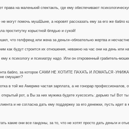
ет права на маленький спектакль, где ему обеспечивают психологическу
 не могут помочь мушШыне, а норовят рассказать ему за его же бабло к
ала проститутку корыстной блядью и сукой!
решил, что гелфренд или жена за деньги--обязательно жертва и несчастн
им как будут строится их отношения, неважно на час они на день или на
ему к психологу и психиатру надо. Или он откровенный грабитель-моше
иента бабло, за которое САМИ НЕ ХОТИТЕ ПАХАТь И ЛОМАТьСЯ -УНИЖАТь
о не смущает?
сотка в той же Америке частая зарплата, а не гонорар профессионалов,
 открытый рот, а Вы за них мужика будете хуесосить: дерьмо ты! Вот ты 
клиента и не согласна дать ему поддержку за его денежки, пусть идет 
ть какие они все гaндоны, за то, что не хотят просто дать деньги и от