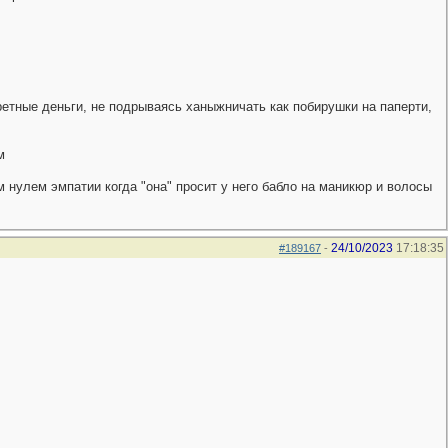
кретные деньги, не подрываясь ханыжничать как побирушки на паперти,
м
м нулем эмпатии когда "она" просит у него бабло на маникюр и волосы
24/10/2023
17:18:35
#189167
-