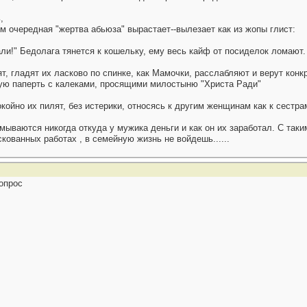
,
им очередная "жертва абьюза" вырастает--вылезает как из жопы глист:
ли!" Бедолага тянется к кошельку, ему весь кайф от посиделок ломают.
ят, гладят их ласково по спинке, как Мамочки, расслабляют и верут кон
ную паперть с калеками, просящими милостыню "Христа Ради"
окойно их пилят, без истерики, относясь к другим женщинам как к сестра
ываются никогда откуда у мужика деньги и как он их заработал. С таки
скованных работах , в семейную жизнь не войдешь......
вопрос