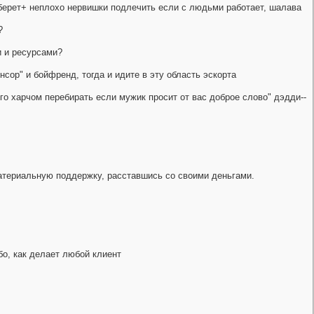
й берет+ неплохо нервишки подлечить если с людьми работает, шалaва
?
и и ресурсами?
нсор" и бойфренд, тогда и идите в эту область эскорта
го харчом перебирать если мужик просит от вас доброе слово" дэдди--
иальную поддержку, расставшись со своими деньгами.
о, как делает любой клиент