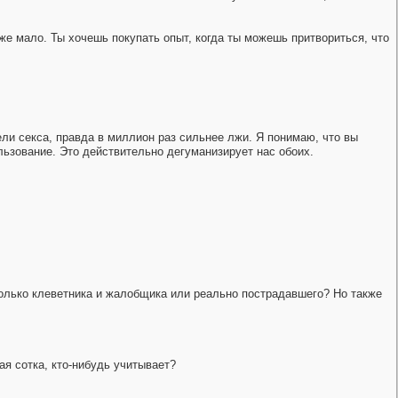
уже мало. Ты хочешь покупать опыт, когда ты можешь притвориться, что
тели секса, правда в миллион раз сильнее лжи. Я понимаю, что вы
ользование. Это действительно дегуманизирует нас обоих.
ько клеветника и жалобщика или реально пострадавшего? Но также
я сотка, кто-нибудь учитывает?