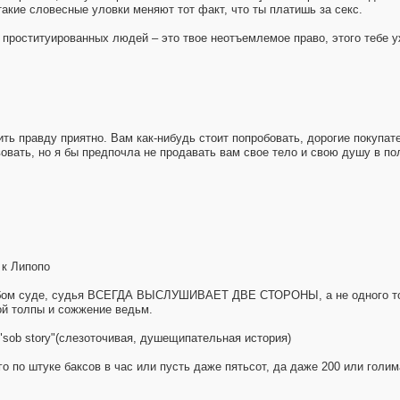
такие словесные уловки меняют тот факт, что ты платишь за секс.
м проституированных людей – это твое неотъемлемое право, этого тебе 
рить правду приятно. Вам как-нибудь стоит попробовать, дорогие покупа
вовать, но я бы предпочла не продавать вам свое тело и свою душу в п
 к Липопо
любом суде, судья ВСЕГДА ВЫСЛУШИВАЕТ ДВЕ СТОРОНЫ, а не одного тол
ной толпы и сожжение ведьм.
sob story"(слезоточивая, душещипательная история)
по штуке баксов в час или пусть даже пятьсот, да даже 200 или голима