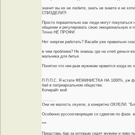
значит вы их не любите, знать не знаете и не
СПИЗДЕЛИ?!
Просто поразительно как люди могут покупаться 
общении и регулировать свою эмоциональную и 
Точно НЕ ПРОФИ
Нет энергии работать? Bасаби уже правильно сказ
в чем проблема? Не знаешь где на хлеб деньги вз
мальчика для битья.
Понятно что нек-рым мужикам нравится когда их х
П.П.П.С. Я кстати ФЕМИНИСТКА НА 1000%, уж фем
баб в патриархальном обществе.
Копирайт мой
……….
Они не малость охуели, а конкретно ОХУЕЛИ. "Бля
Особенно русскоговорящие со сдвигом по фазе. 
***
Представь бар за которым сидят мужики и пиво п