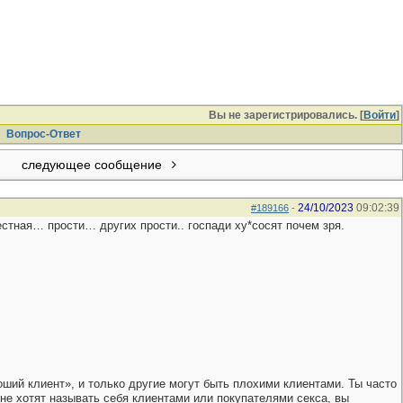
Вы не зарегистрировались. [
Войти
]
Вопрос-Ответ
следующее сообщение
24/10/2023
09:02:39
#189166
-
естная… прости… других прости.. госпади ху*сосят почем зря.
ший клиент», и только другие могут быть плохими клиентами. Ты часто
не хотят называть себя клиентами или покупателями секса, вы