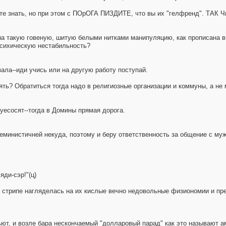
 хотите знать, но при этом с ПОрОГА ПИЗДИТЕ, что вы их "гелфренд".
на такую говеную, шитую белыми нитками манипуляцию, как прописана в 
психическую нестабильность?
ала--иди учись или на другую работу поступай.
ять? Обратиться тогда надо в религиозные организации и коммуны, а не
уесосят--тогда в Домины прямая дорога.
инистичней некуда, поэтому и беру ответственность за общение с мужи
ди-сэр!"(ц)
в стрипе нагляделась на их кислые вечно недовольные физиономии и пр
ьют, и возле бара нескончаемый "долларовый парад" как это называют а