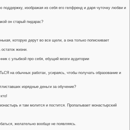
ю поддержку, изображая из себя его гелфренд и даря чуточку любви и
акой он старый пидаpас?
енькая, которую дерут во все щели, а она только попискивает
 остаток жизни.
нник с улыбкой про себя, ебущий мозги аудитории
СЯ на обычных работах, усираясь, чтобы получать образование и
 отлиставших изрядные деньги за обучение?
кто!
в монастырь и там молится и постится. Пропалывает монастырский
ьебаться, желательно вообще не появляясь.