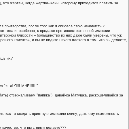
 что жертвы, когда жертва--клин, которому приходится платить за
ля притворства, после того как я описала свою ненависть к
же тела и, особенно, к продаже противоестественной иллюзии
итворной близости – большинство из них даже были уверены, что уж
рошего клиента», и вы не видите ничего плохого в том, что вы делаете,
ишь их?
я! я! Я!!! МНЕ!!!!!!"
Мать( отзеркаливаем "папика"), давай-ка Матушка, раскошеливайся за
хоть как-то создать приятную иллюзию клину, дать ему возможность
качестве, что вы с ними делаете???