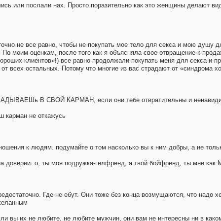
ись или послали нах. Просто поразительно как это женщины делают вид,
точно не все равно, чтобы не покупать мое тело для секса и мою душу д
 По моим оценкам, после того как я объясняла свое отвращение к прода
ороших клиентов»!) все равно продолжали покупать меня для секса и пр
 от всех остальных. Потому что многие из вас страдают от «синдрома хо
ЛАДЫВАЕШь В СВОЙ КАРМАН, если они тебе отвратительны и ненавид
аш карман не откажусь
ошения к людям. подумайте о том насколько вы к ним добры, а не только "
 на доверии: о, ты моя подружка-гелфренд, я твой бойфренд, ты мне как 
предостаточно. Где не eбут. Они тоже без конца возмущаются, что надо 
 желанным
ы их не любите, не любите мужчин, они вам не интересны ни в каком 