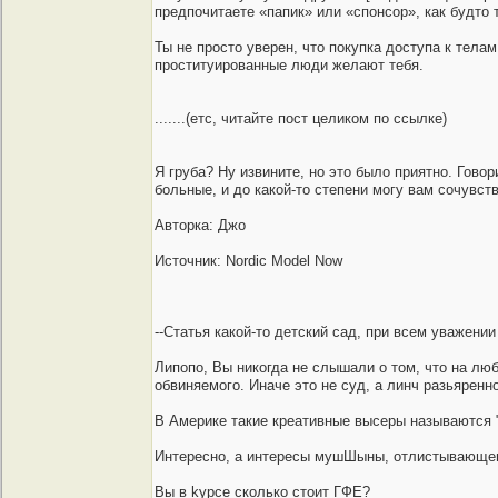
предпочитаете «папик» или «спонсор», как будто 
Ты не просто уверен, что покупка доступа к тела
проституированные люди желают тебя.
.......(етс, читайте пост целиком по ссылке)
Я груба? Ну извините, но это было приятно. Гово
больные, и до какой-то степени могу вам сочувст
Авторка: Джо
Источник: Nordic Model Now
--Статья какой-то детский сад, при всем уважении
Липопо, Вы никогда не слышали о том, что на 
обвиняемого. Иначе это не суд, а линч разьярен
В Америке такие креативные высеры называются "
Интересно, а интересы мушШыны, отлистывающего 
Вы в kурсе сколько стоит ГФЕ?