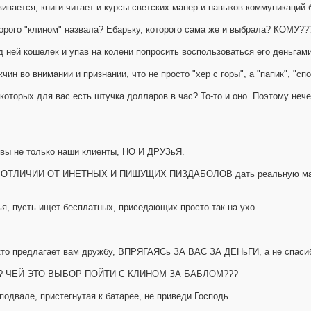
звивается, книги читает и курсы светских манер и навыков коммуникаци
торого "клином" назвала? Ебaрьку, которого сама же и выбрала? КОМУ??
 ней кошелек и упав на колени попросить воспользоваться его деньгам
ин во внимании и признании, что не просто "хер с горы", а "папик", "спо
оторых для вас есть штучка долларов в час? То-то и оно. Поэтому нече
 вы не только наши клиенты, НО И ДРУЗьЯ.
В ОТЛИЧИИ ОТ ИНЕТНЫХ И ПИШУЩИХ ПИЗДАБОЛОВ дать реальную матер
ья, пусть ищет бесплатных, приседающих просто так на ухо
 кто предлагает вам дружбу, ВПРЯГАЯСь ЗА ВАС ЗА ДЕНьГИ, а не спасиб
 Нет? ЧЕЙ ЭТО ВЫБОР ПОЙТИ С КЛИНОМ ЗА БАБЛОМ???
двале, пристегнутая к батарее, не приведи Господь