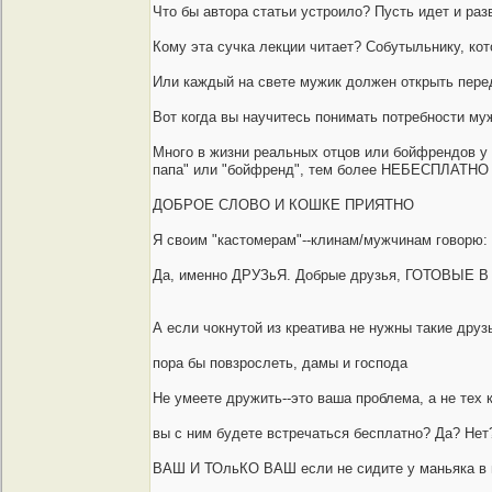
Что бы автора статьи устроило? Пусть идет и ра
Кому эта сучка лекции читает? Собутыльнику, ко
Или каждый на свете мужик должен открыть перед
Вот когда вы научитесь понимать потребности мужч
Много в жизни реальных отцов или бойфрендов у к
папа" или "бойфренд", тем более НЕБЕСПЛАТНО
ДОБРОЕ СЛОВО И КОШКЕ ПРИЯТНО
Я своим "кастомерам"--клинам/мужчинам говорю:
Да, именно ДРУЗьЯ. Добрые друзья, ГОТОВЫЕ 
А если чокнутой из креатива не нужны такие друз
пора бы повзрослеть, дамы и господа
Не умеете дружить--это ваша проблема, а не тех
вы с ним будете встречаться бесплатно? Да?
ВАШ И ТОльКО ВАШ если не сидите у маньяка в по