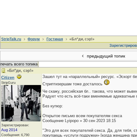
StripTalk.ru
Форум
Гостиная
«Бл*ди, сэр!»
Зарегистриров
предыдущий топик
печать всего топика
«Бл*ди, сэр!»
Зашел тут на «параллельный» ресурс. «Эскорт бе
Citizen
StripGuru
Стриптизершам тоже досталось
Че скажу, российская бл.. такова, что может выв
Радует что есть всё-таки вменяемые адекватные
Без купюр:
Открытое письмо всем покупателям секса
Сообщение Lyipopo » 30 сен 2023 18:15
Зарегистрирован:
Aug 2014
"Это для всех покупателей секса. Да, для тебя,
Сообщения: 6,790
покупаешь «услуги подружки» [когда женщина при