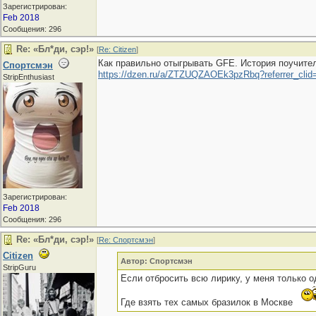
Зарегистрирован:
Feb 2018
Сообщения: 296
Re: «Бл*ди, сэр!»
[
Re: Citizen
]
Как правильно отыгрывать GFE. История поучитель
Спортсмэн
https:/
/
dzen.ru/
a/
ZTZUQZAOEk3pzRbq?referrer_clid
StripEnthusiast
Зарегистрирован:
Feb 2018
Сообщения: 296
Re: «Бл*ди, сэр!»
[
Re: Спортсмэн
]
Citizen
Автор: Спортсмэн
StripGuru
Если отбросить всю лирику, у меня только о
Где взять тех самых бразилок в Москве