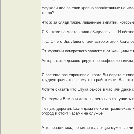
Неужели чел за свои кровно заработанные не име
тепла?
Что ж за бляди такие, лишенные эмпатии, которые
Я бы тоже на месте клина обиделась...... И обозв
П.С. С чего Вы, Липопо, или автор этого кг/ам-а 
От мужчины конкретного зависит и от женщины с н
Автор статьи демонстрирует непрофессионализм, 
Я вас ещё раз спрашиваю: когда Вы берете с кл
трудоустраиваться кому-то в работнички, Вас эт
Хотите сказать что штука баксов в час или даже 
Так схуяли Вам они должны легонько так упасть в
Нет уж, дорогая. Если дама не хочет развлекать 
огород и стоит часами на службе
А то повадились, понимаешь, лекции мужичью чита