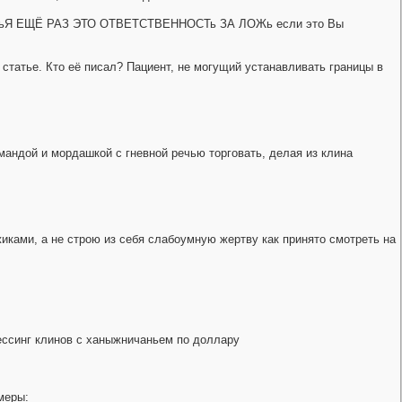
 ТАК ЧьЯ ЕЩЁ РАЗ ЭТО ОТВЕТСТВЕННОСТь ЗА ЛОЖь если это Вы
статье. Кто её писал? Пациент, не могущий устанавливать границы в
 мандой и мордашкой с гневной речью торговать, делая из клина
ками, а не строю из себя слабоумную жертву как принято смотреть на
ессинг клинов с ханыжничаньем по доллару
меры: