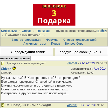
StripTalk.ru
Форум
Гостиная
Вы не зарегистрировались. [
Войти
]
Праздник к нам приходит …
Зарегистрироваться
Форумы
Список пользователей
Активные темы
Поиcк
Вопрос-Ответ
предыдущий топик
следующее сообщение
печать всего топика
Праздник к нам приходит …
29/12/2023
23:04:03
#190389
-
Citizen
Aug 2014
Зарегистрирован:
Сообщения: 6,790
StripGuru
Ну как вы там? В Хантерс есть кто? Что происходит?
Все входы перекрыты. Служебный в том числе.
Внутри «космонавты» и сотрудники в штатском.
Всем приказано пока оставаться на местах…
Интересно, в других местах что происходит…
Re: Праздник к нам приходит …
30/12/2023
09:56:31
#190390
-