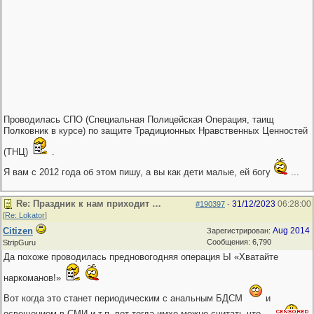
Проводилась СПО (Специальная Полицейская Операция, таищ
Полковник в курсе) по защите Традиционных Нравственных Ценностей
(ТНЦ)
.
Я вам с 2012 года об этом пишу, а вы как дети малые, ей богу
...
Re: Праздник к нам приходит …
31/12/2023
06:28:00
#190397
-
[
Re: Lokator
]
Citizen
Aug 2014
Зарегистрирован:
Сообщения: 6,790
StripGuru
Да похоже проводилась предновогодняя операция Ы «Хватайте
наркоманов!»
Вот когда это станет периодическим с анальным БДСМ
и
освещением в СМИ и т.п. вот тогда имхо можно считать что …