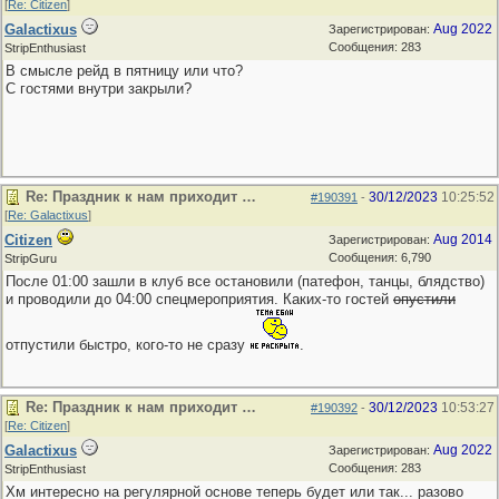
[
Re: Citizen
]
Galactixus
Aug 2022
Зарегистрирован:
Сообщения: 283
StripEnthusiast
В смысле рейд в пятницу или что?
С гостями внутри закрыли?
Re: Праздник к нам приходит …
30/12/2023
10:25:52
#190391
-
[
Re: Galactixus
]
Citizen
Aug 2014
Зарегистрирован:
Сообщения: 6,790
StripGuru
После 01:00 зашли в клуб все остановили (патефон, танцы, блядство)
и проводили до 04:00 спецмероприятия. Каких-то гостей
опустили
отпустили быстро, кого-то не сразу
.
Re: Праздник к нам приходит …
30/12/2023
10:53:27
#190392
-
[
Re: Citizen
]
Galactixus
Aug 2022
Зарегистрирован:
Сообщения: 283
StripEnthusiast
Хм интересно на регулярной основе теперь будет или так... разово