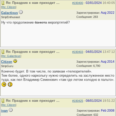
Re: Праздник к нам приходит …
02/01/2024
16:40:05
#190400
-
[
Re: Citizen
]
Galactixus
Aug 2022
Зарегистрирован:
Сообщения: 283
StripEnthusiast
Ну что продолжение
банкета
меропртятий?
Re: Праздник к нам приходит …
04/01/2024
13:47:12
#190403
-
[
Re: Galactixus
]
Citizen
Aug 2014
Зарегистрирован:
Сообщения: 6,790
StripGuru
Конечно будет. В том числе, по заявкам «телезрителей».
Тем более, одного нарколыгу нужно определить на заслуженное место
туда, как пел Владимир Семенович «там где летом холодно в пальто».
Re: Праздник к нам приходит …
08/01/2024
19:51:22
#190425
-
[
Re: Citizen
]
ivan
Feb 2008
Зарегистрирован:
Сообщения: 632