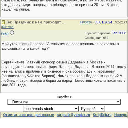
отказался, постоянно путался в показаниях, а потом и вовсе заявил,
что деваху видит впервые, а обнаруженные при нем 20 тыс баксов,
нашел на улице.
Re: Праздник к нам приходит …
08/01/2024
19:52:33
#190426
-
[
Re: ivan
]
ivan
Feb 2008
Зарегистрирован:
Сообщения: 632
Мой уточняющий вопрос "А события с несостоявшимся захватом в
заложники - это какой год?"
Сергей канев Главный спонсор семьи Дадаевых в Москве -
соучредитель нескольких фирм Эльвира Дадаева. В конце 2014 года у
нее начались проблемы в бизнесе и она обратилась к Геремееву
(организатор убийства Бориса). Намек про клан Дадаевых поняли? А
любителя стриптизерш и борца за народ Палестины хотели похитить в
мае 2011 года.
Перейти к
·
Отметить все как прочтенные
striptalk@yandex.ru
·
StripTalk.ru
·
Наверх