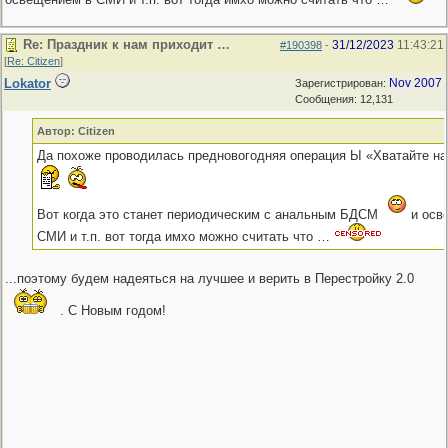
Re: Праздник к нам приходит …
31/12/2023
11:43:21
#190398
-
[
Re: Citizen
]
Lokator
Nov 2007
Зарегистрирован:
Сообщения: 12,131
Автор: Citizen
Да похоже проводилась предновогодняя операция Ы «Хватайте на
Вот когда это станет периодическим с анальным БДСМ
и осв
СМИ и т.п. вот тогда имхо можно считать что …
...поэтому будем надеяться на лучшее и верить в Перестройку 2.0
. С Новым годом!