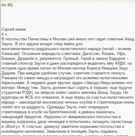
Из ФБ
Сергей канев
4 ч. ·
В посольстве Палестины в Москве уже много лет сидит советник Авад
Зауль. В его задачи входит сбор бабла для
многомногомногострадального палестинского народа (читай – всяким
Хамасам). Основные маршруты советника: Дагестан, Казань, Уфа,
Бишкек, Душанбе и, разумеется, Грозный. Герой в законе Кадыров –
главный спонсор Зауля и даже распорядился выделить ему АУДИ, на
котором одно время летал по Москве киллер Бориса Немцова Заур
Дадаев. При каждом удобном случае, советник старается лизнуть
Рамзана по самое никуда и награждает его всякими палестинскими
бирюльками. А недавно даже вручил орден «Звезда Иерусалима» его
матери. Между тем, Зауль должен был сидеть в тюрьме: еще будучи
студентом РУДН, он зверски избил своего земляка Шошу Зауда. Но
кураторы из ФСБ его отмазали. А еще борец за счастье палестинского
народа – завсегдатай московских ночных клубов и стриптизерши очень
любят его за щедрость. Однажды Зауль снял очередную
стриптизершу в клубе на Кропоткинской, а деваха оказалась
наводчицей бандитов. Недалеко от американского посольства в
машину ворвались двое чеченцев и попытались затащить палестинца
в «Волгу». К счастью, движуху заметили охранники посольства и
освободили заложника. Заявление в полицию Зауль подавать