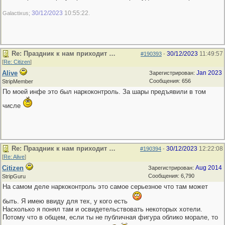
30/12/2023
10:55:22
Galactixus;
.
Re: Праздник к нам приходит …
30/12/2023
11:49:57
#190393
-
[
Re: Citizen
]
Alive
Jan 2023
Зарегистрирован:
Сообщения: 656
StripMember
По моей инфе это был наркоконтроль. За шары предъявили в том
числе
Re: Праздник к нам приходит …
30/12/2023
12:22:08
#190394
-
[
Re: Alive
]
Citizen
Aug 2014
Зарегистрирован:
Сообщения: 6,790
StripGuru
На самом деле наркоконтроль это самое серьезное что там может
быть. Я имею ввиду для тех, у кого есть
Насколько я понял там и освидетельствовать некоторых хотели.
Потому что в общем, если ты не публичная фигура облико морале, то