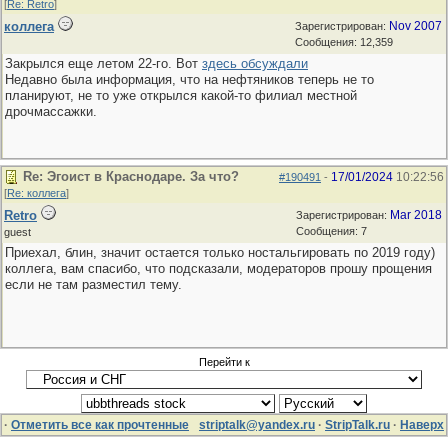
[
Re: Retro
]
коллега
Nov 2007
Зарегистрирован:
Сообщения: 12,359
Закрылся еще летом 22-го. Вот
здесь обсуждали
Недавно была информация, что на нефтяников теперь не то
планируют, не то уже открылся какой-то филиал местной
дрочмассажки.
Re: Эгоист в Краснодаре. За что?
17/01/2024
10:22:56
#190491
-
[
Re: коллега
]
Retro
Mar 2018
Зарегистрирован:
Сообщения: 7
guest
Приехал, блин, значит остается только ностальгировать по 2019 году)
коллега, вам спасибо, что подсказали, модераторов прошу прощения
если не там разместил тему.
Перейти к
·
Отметить все как прочтенные
striptalk@yandex.ru
·
StripTalk.ru
·
Наверх