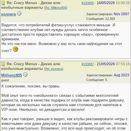
Re: Crazy Menus - Дикие или
16/05/2026
15:00:26
#193885
-
необычные варианты
[
Re: Millionz805
]
коллега
Nov 2007
Зарегистрирован:
Сообщения: 12,359
Видится, что потребителей фетиш-услуг становится меньше. И
соответственно клубам нет нужды делать нечто особенное -
достаточно просто предоставлять хорошую «базу», проверенную
временем.
Но это чистое имхо. Возможно у вас есть свои наблюдения на этот
счет?
Re: Crazy Menus - Дикие или
21/05/2026
07:53:16
#193887
-
необычные варианты
[
Re: коллега
]
Millionz805
Aug 2023
Зарегистрирован:
Сообщения: 5
guest
К сожалению, похоже, вы правы.
Мой опыт чего-то «необычного» связан с событиями многолетней
давности, когда в качестве подарка от клуба нам подарили девушку,
которая на несколько часов служила нам столиком для напитков в
VIP-зоне. Необычно, но декадентски и весело!
Как я уже говорил, раньше я видел, как клубы рекламировали «игры с
животными» или даже девушку в качестве рабыни, но сейчас, похоже,
это уже неактуально. Возможно, это всё ещё происходит, но об этом