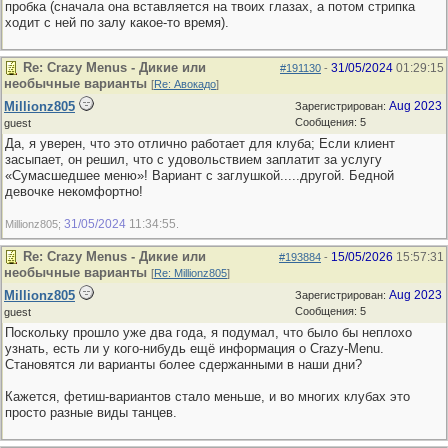
пробка (сначала она вставляется на твоих глазах, а потом стрипка
ходит с ней по залу какое-то время).
Re: Crazy Menus - Дикие или
31/05/2024
01:29:15
#191130
-
необычные варианты
[
Re: Авокадо
]
Millionz805
Aug 2023
Зарегистрирован:
Сообщения: 5
guest
Да, я уверен, что это отлично работает для клуба; Если клиент
засыпает, он решил, что с удовольствием заплатит за услугу
«Сумасшедшее меню»! Вариант с заглушкой.....другой. Бедной
девочке некомфортно!
31/05/2024
11:34:55
Millionz805;
.
Re: Crazy Menus - Дикие или
15/05/2026
15:57:31
#193884
-
необычные варианты
[
Re: Millionz805
]
Millionz805
Aug 2023
Зарегистрирован:
Сообщения: 5
guest
Поскольку прошло уже два года, я подумал, что было бы неплохо
узнать, есть ли у кого-нибудь ещё информация о Crazy-Menu.
Становятся ли варианты более сдержанными в наши дни?
Кажется, фетиш-вариантов стало меньше, и во многих клубах это
просто разные виды танцев.