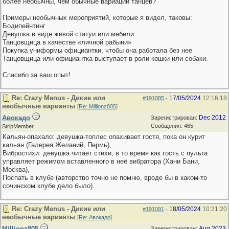
более необычны, чем обычные вариации танцев?
Примеры необычных мероприятий, которые я видел, таковы:
Бодипейнтинг
Девушка в виде живой статуи или мебели
Танцовщица в качестве «личной рабыни»
Покупка униформы официантки, чтобы она работала без нее
Танцовщица или официантка выступает в роли кошки или собаки.
Спасибо за ваш опыт!
Re: Crazy Menus - Дикие или
17/05/2024
12:16:18
#191085
-
необычные варианты
[
Re: Millionz805
]
Авокадо
Dec 2012
Зарегистрирован:
Сообщения: 465
StripMember
Кальян-опахало: девушка-топлес опахивает гостя, пока он курит
кальян (Галерея Желаний, Пермь),
Вибростихи: девушка читает стихи, в то время как гость с пульта
управляет режимом вставленного в неё вибратора (Хани Бани,
Москва),
Поспать в клубе (авторство точно не помню, вроде бы в каком-то
сочинском клубе дело было).
Re: Crazy Menus - Дикие или
18/05/2024
10:21:20
#191091
-
необычные варианты
[
Re: Авокадо
]
Millionz805
Aug 2023
Зарегистрирован: