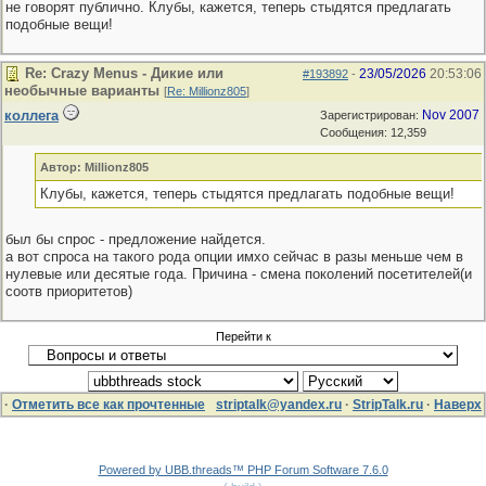
не говорят публично. Клубы, кажется, теперь стыдятся предлагать
подобные вещи!
Re: Crazy Menus - Дикие или
23/05/2026
20:53:06
#193892
-
необычные варианты
[
Re: Millionz805
]
коллега
Nov 2007
Зарегистрирован:
Сообщения: 12,359
Автор: Millionz805
Клубы, кажется, теперь стыдятся предлагать подобные вещи!
был бы спрос - предложение найдется.
а вот спроса на такого рода опции имхо сейчас в разы меньше чем в
нулевые или десятые года. Причина - смена поколений посетителей(и
соотв приоритетов)
Перейти к
·
Отметить все как прочтенные
striptalk@yandex.ru
·
StripTalk.ru
·
Наверх
Powered by UBB.threads™ PHP Forum Software 7.6.0