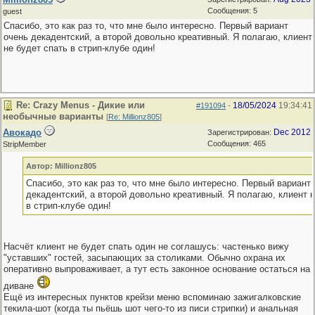
Сообщения: 5
guest
Спасибо, это как раз то, что мне было интересно. Первый вариант
очень декадентский, а второй довольно креативный. Я полагаю, клиент
не будет спать в стрип-клубе один!
Re: Crazy Menus - Дикие или
18/05/2024
19:34:41
#191094
-
необычные варианты
[
Re: Millionz805
]
Авокадо
Dec 2012
Зарегистрирован:
Сообщения: 465
StripMember
Автор: Millionz805
Спасибо, это как раз то, что мне было интересно. Первый вариант
декадентский, а второй довольно креативный. Я полагаю, клиент н
в стрип-клубе один!
Насчёт клиент не будет спать один не соглашусь: частенько вижу
"уставших" гостей, засыпающих за столиками. Обычно охрана их
оперативно выпроваживает, а тут есть законное основание остаться на
диване
Ещё из интересных пунктов крейзи меню вспоминаю зажигалковские
текила-шот (когда ты пьёшь шот чего-то из писи стрипки) и анальная