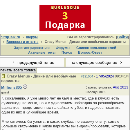
StripTalk.ru
Форум
Вы не зарегистрировались. [
Войти
]
Вопросы и ответы
Crazy Menus - Дикие или необычные варианты
Зарегистрироваться
Форумы
Список пользователей
Активные темы
Поиcк
Вопрос-Ответ
предыдущий топик
следующее сообщение
печать всего топика
Crazy Menus - Дикие или необычные
17/05/2024
09:34:34
#191084
-
варианты
Millionz805
Aug 2023
Зарегистрирован:
Сообщения: 5
guest
К сожалению, я уже много лет не был в местах, где в клубах есть
сумасшедшие меню, но я с удивлением наблюдаю за разнообразием
вариантов, представленных на сайтах клубов, и надеюсь посетить
один из них в ближайшее время.
Мне хотелось бы узнать, в каких клубах, по вашему опыту, самые
большие crazy-меню и какие варианты вы видели/пробовали, которые