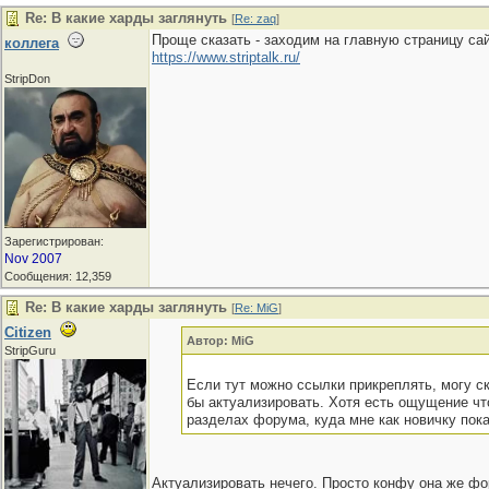
Re: В какие харды заглянуть
[
Re: zaq
]
Проще сказать - заходим на главную страницу са
коллега
https://www.striptalk.ru/
StripDon
Зарегистрирован:
Nov 2007
Сообщения: 12,359
Re: В какие харды заглянуть
[
Re: MiG
]
Citizen
Автор: MiG
StripGuru
Если тут можно ссылки прикреплять, могу ск
бы актуализировать. Хотя есть ощущение чт
разделах форума, куда мне как новичку пока
Актуализировать нечего. Просто конфу она же фо