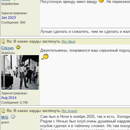
Посуточную аренду имел ввиду
. Не переезжа
StripMember
Зарегистрирован:
Jan 2023
Сообщения: 656
Лучше сделать и сожалеть, чем не сделать и жал
Re: В какие харды заглянуть
[
Re: Alive
]
Citizen
Джентельмены, понравился ваш серьезный подход
StripGuru
Зарегистрирован:
Aug 2014
Сообщения: 6,790
Re: В какие харды заглянуть
[
Re: Araun
]
Сам был в Ночи в ноябре 2025, так и есть. Холодн
MiG
Рядом с Ночью был клуб очень душевный хардовый
guest
клубов сделал и в табличку сложил. Но там похо