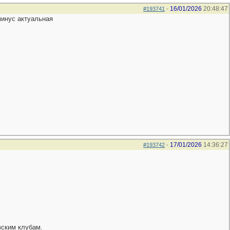
16/01/2026
20:48:47
#193741
-
минус актуальная
17/01/2026
14:36:27
#193742
-
вским клубам.