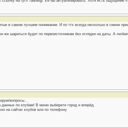
ь ссылку на гугл таблицу. Ее бы актуализировать. Хотя есть ощущение 
тые в самом лучшем понимании. И по ттх всегда несколько в смене пр
 он же шариться будет по первоисточникам без оглядки на даты. А люба
орум/вопросы...
а данных по клубам! В меню выберете город и вперёд.
жно на сайтах клубов или по телефону