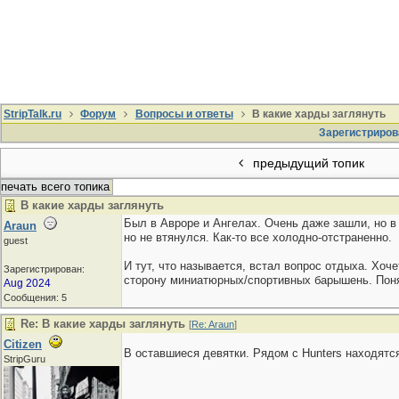
StripTalk.ru
Форум
Вопросы и ответы
В какие харды заглянуть
Зарегистриров
предыдущий топик
печать всего топика
В какие харды заглянуть
Был в Авроре и Ангелах. Очень даже зашли, но в
Araun
но не втянулся. Как-то все холодно-отстраненно.
guest
И тут, что называется, встал вопрос отдыха. Хоч
Зарегистрирован:
сторону миниатюрных/спортивных барышень. Понятн
Aug 2024
Сообщения: 5
Re: В какие харды заглянуть
[
Re: Araun
]
Citizen
В оставшиеся девятки. Рядом с Hunters находят
StripGuru