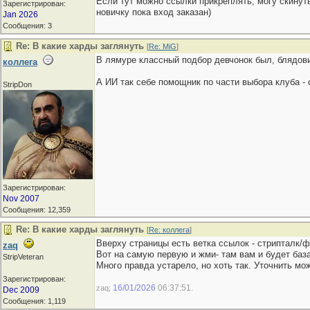
Если тут можно ссылки прикреплять, могу скинут
Зарегистрирован:
новичку пока вход заказан)
Jan 2026
Сообщения: 3
Re: В какие харды заглянуть
[
Re: MiG
]
В лямуре классный подбор девчонок был, блядови
коллега
А ИИ так себе помощник по части выбора клуба -
StripDon
Зарегистрирован:
Nov 2007
Сообщения: 12,359
Re: В какие харды заглянуть
[
Re: коллега
]
Вверху страницы есть ветка ссылок - стрипталк/ф
zaq
Вот на самую первую и жми- там вам и будет баз
StripVeteran
Много правда устарело, но хоть так. Уточнить мо
Зарегистрирован:
16/01/2026
06:37:51
zaq;
.
Dec 2009
Сообщения: 1,119