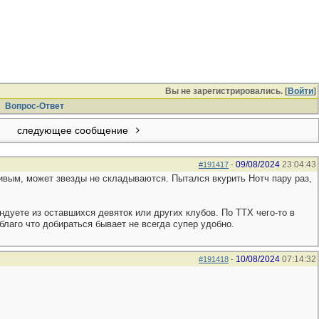
Вы не зарегистрировались. [
Войти
]
Вопрос-Ответ
следующее сообщение
09/08/2024
23:04:43
#191417
-
ивым, может звезды не складываются. Пытался вкурить Нотч пару раз,
ндуете из оставшихся девяток или других клубов. По ТТХ чего-то в
благо что добираться бывает не всегда супер удобно.
10/08/2024
07:14:32
#191418
-