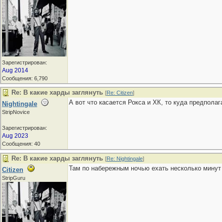
Зарегистрирован:
Aug 2014
Сообщения: 6,790
Re: В какие харды заглянуть
[
Re: Citizen
]
А вот что касается Рокса и ХК, то куда предпола
Nightingale
StripNovice
Зарегистрирован:
Aug 2023
Сообщения: 40
Re: В какие харды заглянуть
[
Re: Nightingale
]
Там по набережным ночью ехать несколько минут 
Citizen
StripGuru