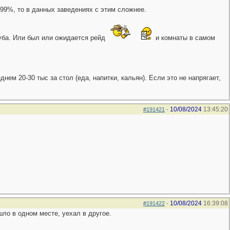
99%, то в данных заведениях с этим сложнее.
луба. Или был или ожидается рейд
и комнаты в самом
ем 20-30 тыс за стол (еда, напитки, кальян). Если это не напрягает,
10/08/2024
13:45:20
#191421
-
10/08/2024
16:39:08
#191422
-
ло в одном месте, уехал в другое.