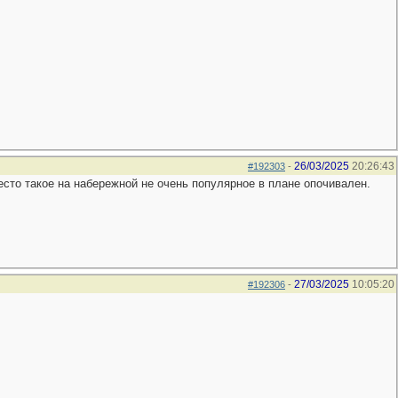
26/03/2025
20:26:43
#192303
-
есто такое на набережной не очень популярное в плане опочивален.
27/03/2025
10:05:20
#192306
-