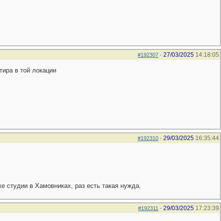
27/03/2025
14:18:05
#192307
-
тира в той локации
29/03/2025
16:35:44
#192310
-
ке студии в Хамовниках, раз есть такая нужда.
29/03/2025
17:23:39
#192311
-