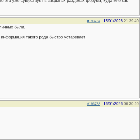
что это уже существует в закрытых разделах форума, куда мне как
15/01/2026
21:39:40
#193734
-
иличных были.
я информация такого рода быстро устаревает
16/01/2026
06:30:40
#193738
-