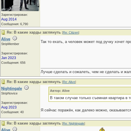
Зарегистрирован:
Aug 2014
Сообщения: 6,790
Re: В какие харды заглянуть
[
Re: Citizen
]
Alive
Так то ехать, а человек может под ручку хочет п
StripMember
Зарегистрирован:
Jan 2023
Сообщения: 656
Лучше сделать и сожалеть, чем не сделать и жал
Re: В какие харды заглянуть
[
Re: Alive
]
Nightingale
Автор: Alive
StripNovice
В таком случае только съемная квартира в т
Зарегистрирован:
Aug 2023
Я сейчас поражён, как далеко можно, оказывается
Сообщения: 40
Re: В какие харды заглянуть
[
Re: Nightingale
]
Alive