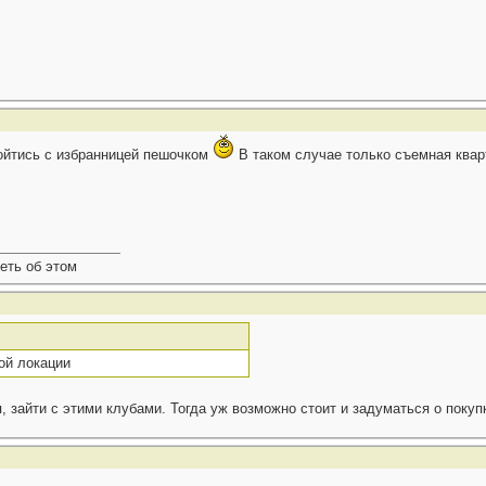
ройтись с избранницей пешочком
В таком случае только съемная квар
еть об этом
ой локации
, зайти с этими клубами. Тогда уж возможно стоит и задуматься о покуп