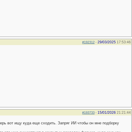
29/03/2025
17:53:46
#192312
-
15/01/2026
21:21:44
#193733
-
ерь вот ищу куда еще сходить. Запряг ИИ чтобы он мне подборку