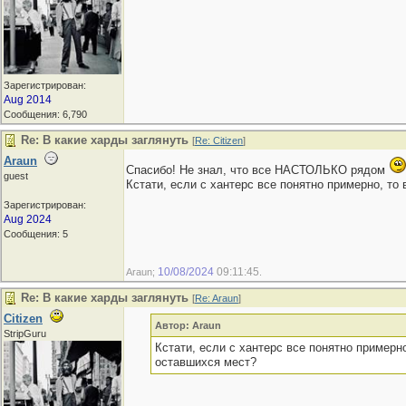
Зарегистрирован:
Aug 2014
Сообщения: 6,790
Re: В какие харды заглянуть
[
Re: Citizen
]
Araun
Спасибо! Не знал, что все НАСТОЛЬКО рядом
guest
Кстати, если с хантерс все понятно примерно, то
Зарегистрирован:
Aug 2024
Сообщения: 5
10/08/2024
09:11:45
Araun;
.
Re: В какие харды заглянуть
[
Re: Araun
]
Citizen
Автор: Araun
StripGuru
Кстати, если с хантерс все понятно примерн
оставшихся мест?