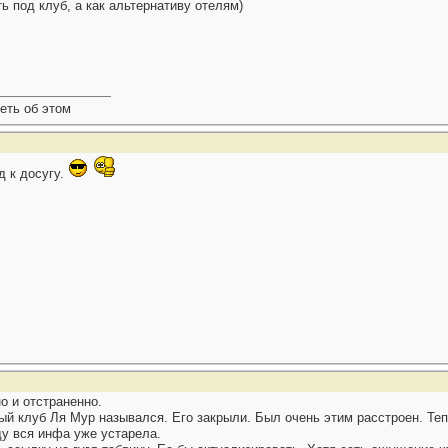
ть под клуб, а как альтернативу отелям)
еть об этом
 к досугу.
о и отстраненно.
 клуб Ля Мур назывался. Его закрыли. Был очень этим расстроен. Теп
ду вся инфа уже устарела.