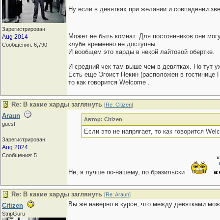
Ну если в девятках при желании и совпадении зв
Зарегистрирован:
Может не быть комнат. Для постоянников они могу
Aug 2014
клубе временно не доступны.
Сообщения: 6,790
И вообщем это харды в некой лайтовой обертке.
И средний чек там выше чем в девятках. Но тут у
Есть еще Эгоист Пекин (расположен в гостинице П
то как говорится Welcome .
Re: В какие харды заглянуть
[
Re: Citizen
]
Araun
Автор: Citizen
guest
Если это не напрягает, то как говорится Wel
Зарегистрирован:
Aug 2024
Сообщения: 5
Не, я лучше по-нашему, по бразильски
Re: В какие харды заглянуть
[
Re: Araun
]
Вы же наверно в курсе, что между девятками мож
Citizen
StripGuru