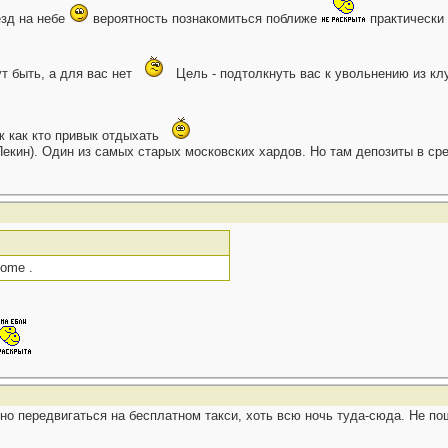
езд на небе
вероятность познакомиться поближе
практически 
т быть, а для вас нет
Цель - подтолкнуть вас к увольнению из к
ж как кто привык отдыхать
екин). Один из самых старых московских хардов. Но там депозиты в средн
come .
но передвигаться на бесплатном такси, хоть всю ночь туда-сюда. Не пош