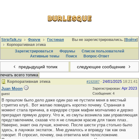
StripTalk.ru
Форум
Гостиная
Вы не зарегистрировались. [
Войти
]
Корпоративная этика
Зарегистрироваться
Форумы
Список пользователей
Активные темы
Поиcк
Вопрос-Ответ
предыдущий топик
следующее сообщение
печать всего топика
Корпоративная этика
24/01/2025
18:21:41
#192087
-
Juan Moon
Apr 2023
Зарегистрирован:
Сообщения: 4
guest
В прошлом было дело даже один раз не пустили меня в местный
стриптиз клуб.. Вот желаю поведать коротко почему. Странная в
момент стала причина, в коридоре страж мафии молчаливо и дерзко
преградил прямую дорогу. Что ж, из смуты возникла зам.управляющая
представлением, сказав что я не слишком красив для таких плаз..
Наверно, знает она лучше, конечно. После шести утра столько было
здесь, в лаунжах экспаток.. Мне думалось и вправду так как она
говорит. Я спросил, почему, она ответила моё телосложение.