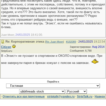
Предложила мне посмотреть какие здесь люди. Что ж, повторяю,
действительно, с этим не поспоришь, собственно, потому я и приходил
туда. Но я впервые задумался о своей внешности, внешность вполне
средняя, и что??? Это было внезапно. Хотя, такой ли по факту есть
сам уровень претензии в наших эротических реланиумах?? Редко
очень кто спрашивает рейдера ведь о внешке, нет??
Так я туда и не попал внутрь. 'Эгоист', если не ошибаюсь называлась
б-гема..
24/01/2025
18:41:00
Juan Moon;
.
Re: Корпоративная этика
24/01/2025
19:22:54
[
Re: Juan Moon
]
#192089
-
Citizen
Aug 2014
Зарегистрирован:
Сообщения: 6,790
StripGuru
В «Эгоист» не пускают в спортивном и ОКОЛО-спортивном виде. При
мне завернули парня в брюках кэжуал с поясом на завязках.
Перейти к
·
Отметить все как прочтенные
striptalk@yandex.ru
·
StripTalk.ru
·
Наверх