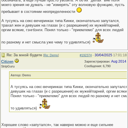
обозначать, а еще лучше просто увозить. А об их "делах" вне поля
моего зрения не думать - не "измерять" эту волновую функцию, пусть
пребывает в состоянии неопределенности
А тусуясь на секс-вечеринках типа Кинки, окончательно запутался,
трахал жен и девушек на глазах (и с разрешения) их мужей/парней,
оргии всякие, гэнгбэнги. Понял только - "приемлемо" для всех людей
по разному и нет смысла уже чему то удивляться)
Re: За мной будете
30/04/2025
17:01:18
[
Re: Dems
]
#192374
-
Citizen
Aug 2014
Зарегистрирован:
Сообщения: 6,790
StripGuru
Автор: Dems
А тусуясь на секс-вечеринках типа Кинки, окончательно запутался
девушек на глазах (и с разрешения) их мужей/парней, оргии всякие
Понял только - "приемлемо" для всех людей по разному и нет см
то удивляться)
Хорошее слово «запутался», так наверно можно и еще сильнее