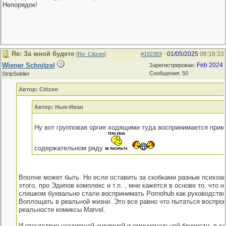
Непорядок!
Re: За мной будете
01/05/2025
08:18:33
[
Re: Citizen
]
#192383
-
Wiener Schnitzel
Feb 2024
Зарегистрирован:
Сообщения: 50
StripSoldier
Автор: Citizen
Автор: Нью-Иван
Ну вот групповая оргия ходящими туда воспринимается прим
содержательном ряду
Вполне может быть. Но если оставить за скобками разные психоа
этого, про Эдипов комплекс и т.п. , мне кажется в основе то, что 
слишком буквально стали воспринимать Pornohub как руководство
Воплощать в реальной жизни. Это все равно что пытаться воспрои
реальности комиксы Marvel.
И отсутствие настоящей интимной и эмоциональной близости, в с