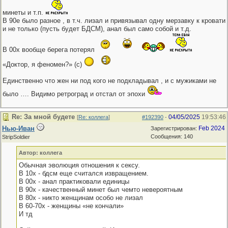
минеты и т.п.
В 90е было разное , в т.ч. лизал и привязывал одну мерзавку к кровати
и не только (пусть будет БДСМ), анал был само собой и т.д.
В 00х вообще берега потерял
«Доктор, я феномен?» (с)
Единственно что жен ни под кого не подкладывал , и с мужиками не
было …. Видимо ретроград и отстал от эпохи
Re: За мной будете
04/05/2025
19:53:46
[
Re: коллега
]
#192390
-
Нью-Иван
Feb 2024
Зарегистрирован:
Сообщения: 140
StripSoldier
Автор: коллега
Обычная эволюция отношения к сексу.
В 10х - бдсм еще считался извращением.
В 00х - анал практиковали единицы
В 90х - качественный минет был чемто невероятным
В 80х - никто женщинам особо не лизал
В 60-70х - женщины «не кончали»
И тд