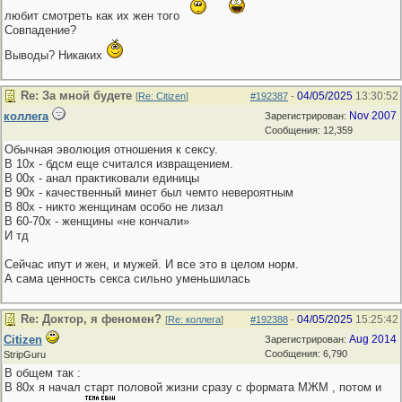
любит смотреть как их жен того
Совпадение?
Выводы? Никаких
Re: За мной будете
04/05/2025
13:30:52
[
Re: Citizen
]
#192387
-
коллега
Nov 2007
Зарегистрирован:
Сообщения: 12,359
Обычная эволюция отношения к сексу.
В 10х - бдсм еще считался извращением.
В 00х - анал практиковали единицы
В 90х - качественный минет был чемто невероятным
В 80х - никто женщинам особо не лизал
В 60-70х - женщины «не кончали»
И тд
Сейчас ипут и жен, и мужей. И все это в целом норм.
А сама ценность секса сильно уменьшилась
Re: Доктор, я феномен?
04/05/2025
15:25:42
[
Re: коллега
]
#192388
-
Citizen
Aug 2014
Зарегистрирован:
Сообщения: 6,790
StripGuru
В общем так :
В 80х я начал старт половой жизни сразу с формата МЖМ , потом и