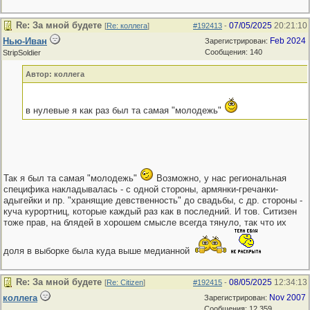
Re: За мной будете
07/05/2025
20:21:10
[
Re: коллега
]
#192413
-
Нью-Иван
Feb 2024
Зарегистрирован:
Сообщения: 140
StripSoldier
Автор: коллега
в нулевые я как раз был та самая "молодежь"
Так я был та самая "молодежь"
Возможно, у нас региональная
специфика накладывалась - с одной стороны, армянки-гречанки-
адыгейки и пр. "хранящие девственность" до свадьбы, с др. стороны -
куча курортниц, которые каждый раз как в последний. И тов. Ситизен
тоже прав, на блядей в хорошем смысле всегда тянуло, так что их
доля в выборке была куда выше медианной
Re: За мной будете
08/05/2025
12:34:13
[
Re: Citizen
]
#192415
-
коллега
Nov 2007
Зарегистрирован:
Сообщения: 12,359