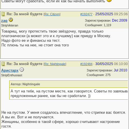
Советы могут сработать, если их как бы начать выполнять
Re: За мной будете
25/05/2025
09:25:06
[
Re: Citizen
]
#192477
-
zaq
Dec 2009
Зарегистрирован:
Сообщения: 1,119
StripVeteran
Товарищ, могу протестить твою звёздочку, правда только
платонически (а может это и к лучшему) как приеду в Москву.
Надо фото ее и финансы на тест.
Пс плюнь ты на нее, не стоит она того
Re: За мной будете
30/05/2025
06:10:00
[
Re: Nightingale
]
#192484
-
Аристарх
Jul 2010
Зарегистрирован:
Сообщения: 275
StripEnthusiast
Автор: Nightingale
А тут на тебе, на пустом месте, как говорится. Советы по завязыв
предложенные ранее, как бы не сработали. ))
Не на пустом. У меня создалось впечатление, что стрипки вас боятся.
А вы их. Вот и не получается.
Женщины, особенно в такой сфере, хорошо считывают настроение
гостя.