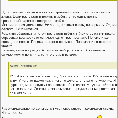
Ну потому что как не покажется странным кому-то, в стрипе как и в
жизни. Если вас стали игнорить и избегать, то единственно
правильный вариант поведения - забыть.
Максимальная дистанция. Не звать, не заманивать, ни кормить. Одним
словом - не унижаться.
Когда вы общались и потом вас стали избегать (при отсутствии ваших
серьезных косяков) это означает одно - вас послали. Почему и как -
вообще не важно. Понимать никого не нужно. Понималки на всех не
хватит.
Захочет, сама подойдет. А там уже выбор за вами. В противном
случае можно получить то, что у вас и вышло.
Автор: Nightingale
PS. И я всё так же очень хочу бросить эти стрипы. Ибо я уже по д
тяну. У кого-то наркотики, у кого-то алкоголь, у кого-то курение. Я 
курю и других вредных зависимостей не имею. А тут на тебе, на п
как говорится. Советы по завязыванию, предложенные ранее, как 
сработали. ))
Как окончательно по деньгам тянуть перестанете - закончатся стрипы.
Инфа - сотка.