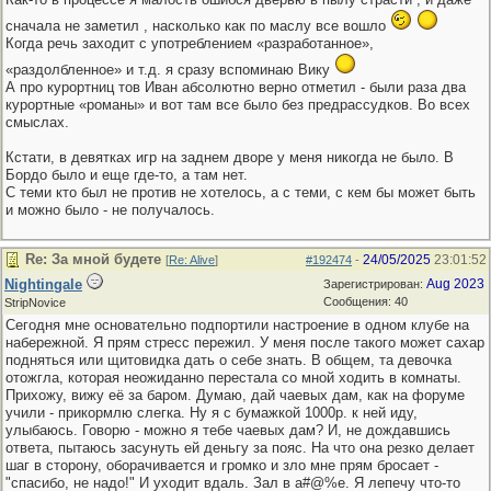
сначала не заметил , насколько как по маслу все вошло
Когда речь заходит с употреблением «разработанное»,
«раздолбленное» и т.д. я сразу вспоминаю Вику
А про курортниц тов Иван абсолютно верно отметил - были раза два
курортные «романы» и вот там все было без предрассудков. Во всех
смыслах.
Кстати, в девятках игр на заднем дворе у меня никогда не было. В
Бордо было и еще где-то, а там нет.
С теми кто был не против не хотелось, а с теми, с кем бы может быть
и можно было - не получалось.
Re: За мной будете
24/05/2025
23:01:52
[
Re: Alive
]
#192474
-
Nightingale
Aug 2023
Зарегистрирован:
Сообщения: 40
StripNovice
Сегодня мне основательно подпортили настроение в одном клубе на
набережной. Я прям стресс пережил. У меня после такого может сахар
подняться или щитовидка дать о себе знать. В общем, та девочка
отожгла, которая неожиданно перестала со мной ходить в комнаты.
Прихожу, вижу её за баром. Думаю, дай чаевых дам, как на форуме
учили - прикормлю слегка. Ну я с бумажкой 1000р. к ней иду,
улыбаюсь. Говорю - можно я тебе чаевых дам? И, не дождавшись
ответа, пытаюсь засунуть ей деньгу за пояс. На что она резко делает
шаг в сторону, оборачивается и громко и зло мне прям бросает -
"спасибо, не надо!" И уходит вдаль. Зал в а#@%е. Я лепечу что-то