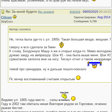
очень красивые, ухоженные, а по фактуре на любой вкус
Re: За мной будете
09/05/2025
00:19:22
[
Re: коллега
]
#192418
-
Citizen
Aug 2014
Зарегистрирован:
Сообщения: 6,790
StripGuru
Автор: коллега
Не, тетка была где-то с ул. 1905г. Такая большая везде, мощная. 
сверху и все сделала за 5мин
К слову, Бездонную Машу я же и открыл когда-то. Мимо молодежк
думаю заеду на амбразуру. Шок #1 - она была выше меня. Шок #2 
сракатаном залезла мне на ногу. Тиснул отчет о таком неординар
темой про гренадера, ну и дальше пошло-поехало
Пс вечер воспоминаний считаем открытым
Видимо ул. 1905 года место … силы
Году в 2002 там обитала некая Виктория родом из Горловки, огненно
рыжая бестия .
Как-то в процессе я малость ошибся дверью в пылу страсти , и даже