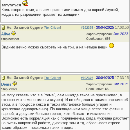
запутаться
Коль скоро в теме, а в чем прикол или смысл для парней /мужей,
когда с их разрешения трахают их женщин?
Re: За мной будете
30/04/2025
17:03:50
[
Re: Citizen
]
#192375
-
Alive
Jan 2023
Зарегистрирован:
Сообщения: 656
StripMember
Видимо вечно можно смотреть не на три, а на четыре вещи
Re: За мной будете
30/04/2025
17:33:15
[
Re: Citizen
]
#192376
-
Dems
Jan 2015
Зарегистрирован:
Сообщения: 66
StripSoldier
не могу сказать что я в "теме", сам никогда такое не практиковал, в
отношениях я моногамен и скучен). И не общался с такими парнями об
этом, а в процессе секса в такой обстановке больше угарал и
кринжевал одновременно). По наблюдениям чаще всего это фетиши
парней, а девушки больше терпят, хотя бывают и исключения.
Возможно есть корреляция как с подчинением, когда мужчина работает
на очень напряжной работе, директор там и тд, сбрасывает стресс
таким образом - несколько таких я видел.