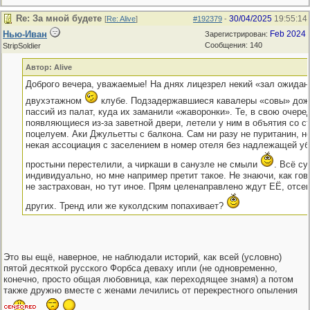
Re: За мной будете
30/04/2025
19:55:14
[
Re: Alive
]
#192379
-
Нью-Иван
Feb 2024
Зарегистрирован:
Сообщения: 140
StripSoldier
Автор: Alive
Доброго вечера, уважаемые! На днях лицезрел некий «зал ожидан
двухэтажном
клубе. Подзадержавшиеся кавалеры «совы» дож
пассий из палат, куда их заманили «жаворонки». Те, в свою очере
появляющиеся из-за заветной двери, летели у ним в объятия со с
поцелуем. Аки Джульетты с балкона. Сам ни разу не пуританин, н
некая ассоциация с заселением в номер отеля без надлежащей уб
простыни перестелили, а чиркаши в санузле не смыли
. Всё су
индивидуально, но мне например претит такое. Не знаючи, как гов
не застрахован, но тут иное. Прям целенаправлено ждут ЕЁ, отсе
других. Тренд или же куколдским попахивает?
Это вы ещё, наверное, не наблюдали историй, как всей (условно)
пятой десяткой русского Форбса деваху ипли (не одновременно,
конечно, просто общая любовница, как переходящее знамя) а потом
также дружно вместе с женами лечились от перекрестного опыления