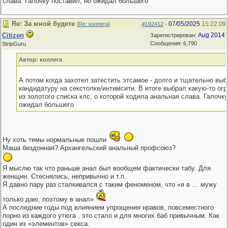
слава. Галочку поставил, но ожидал большего
Re: За мной будете
07/05/2025
15:22:09
[
Re: коллега
]
#192412
-
Citizen
Aug 2014
Зарегистрирован:
Сообщения: 6,790
StripGuru
Автор: коллега
А потом когда захотел затестить этсамое - долго и тщательно вы
кандидатуру на секстолке/интимсити. В итоге выбрал какую-то о
из золотого списка клс, о которой ходила анальная слава. Галочку
ожидал большего
Ну хоть темы нормальные пошли
Маша бездонная? Архангельский анальный профсоюз?
Я мыслю так что раньше анал был вообщем фактически табу. Для
женщин. Стеснялись, непривычно и т.п.
Я давно пару раз сталкивался с таким феноменом, что «я в … мужу
только даю, поэтому в анал»
А последние годы под влиянием упрощения нравов, повсеместного
порно из каждого утюга , это стало и для многих баб привычным. Как
один из «элементов» секса.