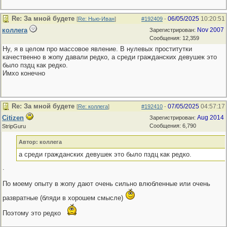
Re: За мной будете
06/05/2025
10:20:51
[
Re: Нью-Иван
]
#192409
-
коллега
Nov 2007
Зарегистрирован:
Сообщения: 12,359
Ну, я в целом про массовое явление. В нулевых проститутки
качественно в жопу давали редко, а среди гражданских девушек это
было пздц как редко.
Имхо конечно
Re: За мной будете
07/05/2025
04:57:17
[
Re: коллега
]
#192410
-
Citizen
Aug 2014
Зарегистрирован:
Сообщения: 6,790
StripGuru
Автор: коллега
а среди гражданских девушек это было пздц как редко.
.
По моему опыту в жопу дают очень сильно влюбленные или очень
развратные (бляди в хорошем смысле)
Поэтому это редко