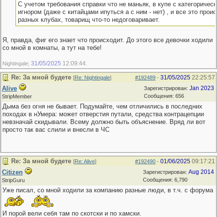
С учетом требования справки что не маньяк, в купе с категоричес
игнором (даже с китайцами ипуться а с ним - нет) , и все это прои
разных клубах, товарищ что-то недоговаривает.
Я, правда, фиг его знает что происходит. До этого все девочки ходили
со мной в комнаты, а тут на тебе!
31/05/2025
12:09:44
Nightingale;
.
Re: За мной будете
31/05/2025
22:25:57
[
Re: Nightingale
]
#192489
-
Alive
Jan 2023
Зарегистрирован:
Сообщения: 656
StripMember
Дыма без огня не бывает. Подумайте, чем отличились в последних
походах в нУмера: может отверстия путали, средства контрацепции
невзначай скидывали. Всему должно быть объяснение. Вряд ли вот
просто так вас слили и внесли в ЧС
Re: За мной будете
01/06/2025
09:17:21
[
Re: Alive
]
#192490
-
Citizen
Aug 2014
Зарегистрирован:
Сообщения: 6,790
StripGuru
Уже писал, со мной ходили за компанию разные люди, в т.ч. с форума
И порой вели себя там по скотски и по хамски.