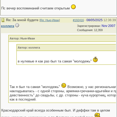
Пс вечер воспоминаний считаем открытым
Re: За мной будете
08/05/2025
12:36:39
[
Re: Нью-Иван
]
#192416
-
коллега
Nov 2007
Зарегистрирован:
Сообщения: 12,359
Автор: Нью-Иван
Автор: коллега
в нулевые я как раз был та самая "молодежь"
Так я был та самая "молодежь"
Возможно, у нас региональная
накладывалась - с одной стороны, армянки-гречанки-адыгейки и п
девственность" до свадьбы, с др. стороны - куча курортниц, кото
как в последний.
Краснодарский край всегда особенным был. И деффки там в целом