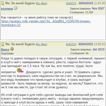
Re: За мной будете
30/04/2025
11:45:36
[
Re: Alive
]
#192372
-
коллега
Nov 2007
Зарегистрирован:
Сообщения: 12,359
Как говорится - «у меня работа тоже не сахар»(с)
https://avatars.mds.yandex.net/i?id...
42ed861_l-5245745-images-
thumbs&n=13
Re: За мной будете
30/04/2025
13:58:25
[
Re: Alive
]
#192373
-
Dems
Jan 2015
Зарегистрирован:
Сообщения: 66
StripSoldier
Когда то давно попадал в такую ситуацию, с первой любимкой, пришел
в клуб к ней с намерением в комнату увести, сидели болтали - вдруг
она пропадает на 1,5 часа. Ну как бы, все понятно, куда), было
неприятно
. Дождался, сделал дела и ушел. Устраивать сцены
или как то выражать свое недовольство не стал, не рационально. Мы
все ведь понимаем что происходит в клубах, и грань выходит
размытой - быть первым за вечер, за неделю, за месяц? Кажется, что
не в том мы месте, где стоит об этом думать)
Из этой ситуации я для себя сделал выводы как безопасней для себя
(своего чсв) с любимками дело иметь - всегда заранее предупреждать
о приходе в клуб (если идешь к ней), сразу свои намерения