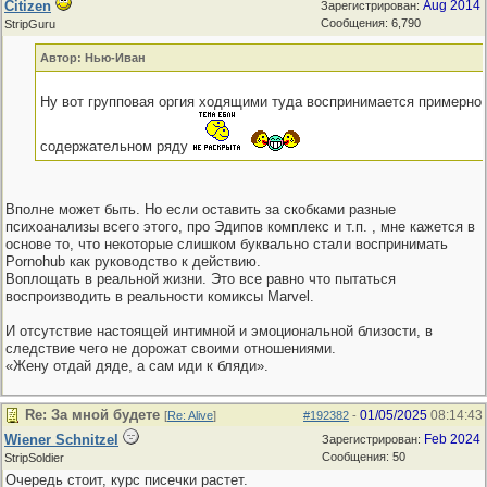
Citizen
Aug 2014
Зарегистрирован:
Сообщения: 6,790
StripGuru
Автор: Нью-Иван
Ну вот групповая оргия ходящими туда воспринимается примерно 
содержательном ряду
Вполне может быть. Но если оставить за скобками разные
психоанализы всего этого, про Эдипов комплекс и т.п. , мне кажется в
основе то, что некоторые слишком буквально стали воспринимать
Pornohub как руководство к действию.
Воплощать в реальной жизни. Это все равно что пытаться
воспроизводить в реальности комиксы Marvel.
И отсутствие настоящей интимной и эмоциональной близости, в
следствие чего не дорожат своими отношениями.
«Жену отдай дяде, а сам иди к бляди».
Re: За мной будете
01/05/2025
08:14:43
[
Re: Alive
]
#192382
-
Wiener Schnitzel
Feb 2024
Зарегистрирован:
Сообщения: 50
StripSoldier
Очередь стоит, курс писечки растет.