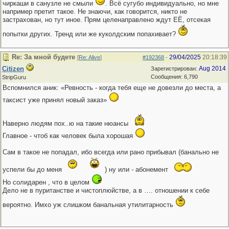
чиркаши в санузле не смыли
. Всё сугубо индивидуально, но мне
например претит такое. Не знаючи, как говорится, никто не
застрахован, но тут иное. Прям целенаправлено ждут ЕЁ, отсекая
попытки других. Тренд или же куколдским попахивает?
Re: За мной будете
29/04/2025
20:18:39
[
Re: Alive
]
#192368
-
Citizen
Aug 2014
Зарегистрирован:
Сообщения: 6,790
StripGuru
Вспомнился аник: «Ревность - когда тебя еще не довезли до места, а
таксист уже принял новый заказ»
Наверно людям пох..ю на такие нюансы
Главное - чтоб как человек была хорошая
Сам в такое не попадал, ибо всегда или рано прибывал (банально не
успели бы до меня
) ну или - абонемент
Но солидарен , что в целом
Дело не в пуританстве и чистоплюйстве, а в …. отношении к себе
вероятно. Имхо уж слишком банальная утилитарность