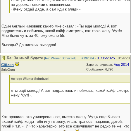
не дорожат своими отношениями.
«Жену отдай дяде, а сам иди к бляди».
Один беглый чиновник как-то мне сказал: «Ты ещё молод! А вот
подрастешь и поймешь, какой кайф смотреть, как твою жену *бут!».
Мне было чуть за 40, ему около 55.
Выводы? Да никаких выводов!
Re: За мной будете
01/05/2025
10:54:28
[
Re: Wiener Schnitzel
]
#192384
-
Citizen
Aug 2014
Зарегистрирован:
Сообщения: 6,790
StripGuru
Автор: Wiener Schnitzel
«Ты ещё молод! А вот подрастешь и поймешь, какой кайф смотрет
жену *бут!».
Как правило, это универсальное, вместо «жену *бут,» еще бывает
«какой кайф когда тебя ипут в жопу, ипать трансов, пацанов, детей,
гусей и т.п.». И что характерно, это все озвучивают не редко те же, кто