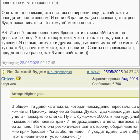
невнятное и густо краснею. ))
Опять же, я понимаю, что они там не пирожки пекут, а работают и
находятся под стрессом. И если общая ситуация припекает, то стресс
будет накапливаться. Поэтому её можно понять.
PS. И я всё так же очень хочу бросить эти стрипы. Ибо я уже по
деньгам не тяну. У кого-то наркотики, у кого-то алкоголь, у кого-то
курение. Я не пью, не курю и других вредных зависимостей не имею. А
тут на тебе, на пустом месте, как говорится. Советы по завязыванию,
предложенные ранее, как бы не сработали. ))
25/05/2025
09:17:45
Nightingale;
.
Re: За мной будете
25/05/2025
04:37:48
[
Re: Nightingale
]
#192476
-
Citizen
Aug 2014
Зарегистрирован:
Сообщения: 6,790
StripGuru
Автор: Nightingale
В общем, та девочка отожгла, которая неожиданно перестала со м
комнаты. Прихожу, вижу её за баром. Думаю, дай чаевых дам, ка
учили - прокормлю слегка. Ну я с бумажкой 1000р. к ней иду, улы
- можно я тебе чаевых дам? И, не дождавшись ответа, пытаюсь за
ей за пояс. На что она резко делает шаг в сторону, оборачивается 
мне прям бросает - "спасибо, не надо!" И уходит вдаль. Зал в а#
что-то невнятное и густо краснею. ))