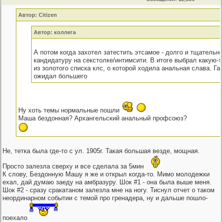
Автор: Citizen
Автор: коллега
А потом когда захотел затестить этсамое - долго и тщательн
кандидатуру на секстолке/интимсити. В итоге выбрал какую-
из золотого списка клс, о которой ходила анальная слава. Га
ожидал большего
Ну хоть темы нормальные пошли
Маша бездонная? Архангельский анальный профсоюз?
Не, тетка была где-то с ул. 1905г. Такая большая везде, мощная.
Просто залезла сверху и все сделала за 5мин
К слову, Бездонную Машу я же и открыл когда-то. Мимо молодежки
ехал, дай думаю заеду на амбразуру. Шок #1 - она была выше меня.
Шок #2 - сразу сракатаном залезла мне на ногу. Тиснул отчет о таком
неординарном событии с темой про гренадера, ну и дальше пошло-
поехало