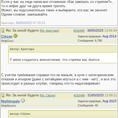
Если у вас на лице написано отчаянное «Как завязать со стрипом?»,
то и нефиг друг на друга время тратить.
Может, вы подсознательно таких и выбираете, кто вас не захочет.
Одним словом: завязывайте.
30/05/2025
07:35:51
Аристарх;
.
Re: За мной будете
30/05/2025
13:54:44
[
Re: Аристарх
]
#192485
-
Citizen
Aug 2014
Зарегистрирован:
Сообщения: 6,790
StripGuru
Автор: Аристарх
У меня создалось впечатление, что стрипки вас боятся.
.
С учетом требования справки что не маньяк, в купе с категорическим
отказом и игнором (даже с китайцами ипуться а с ним - нет) , и все это
происходит в разных клубах, товарищ что-то недоговаривает.
Re: За мной будете
31/05/2025
12:09:11
[
Re: Citizen
]
#192486
-
Nightingale
Aug 2023
Зарегистрирован:
Сообщения: 40
StripNovice
Автор: Citizen