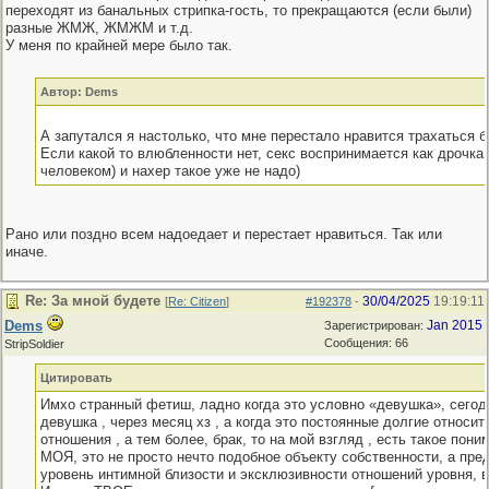
переходят из банальных стрипка-гость, то прекращаются (если были)
разные ЖМЖ, ЖМЖМ и т.д.
У меня по крайней мере было так.
Автор: Dems
А запутался я настолько, что мне перестало нравится трахаться бе
Если какой то влюбленности нет, секс воспринимается как дрочка
человеком) и нахер такое уже не надо)
Рано или поздно всем надоедает и перестает нравиться. Так или
иначе.
Re: За мной будете
30/04/2025
19:19:11
[
Re: Citizen
]
#192378
-
Dems
Jan 2015
Зарегистрирован:
Сообщения: 66
StripSoldier
Цитировать
Имхо странный фетиш, ладно когда это условно «девушка», сегод
девушка , через месяц хз , а когда это постоянные долгие относит
отношения , а тем более, брак, то на мой взгляд , есть такое пони
МОЯ, это не просто нечто подобное объекту собственности, а пр
уровень интимной близости и эксклюзивности отношений уровня, 