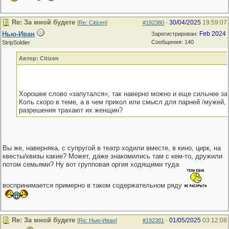
Re: За мной будете
30/04/2025
19:59:07
[
Re: Citizen
]
#192380
-
Нью-Иван
Feb 2024
Зарегистрирован:
Сообщения: 140
StripSoldier
Автор: Citizen
Хорошее слово «запутался», так наверно можно и еще сильнее з
Коль скоро в теме, а в чем прикол или смысл для парней /мужей, 
разрешения трахают их женщин?
Вы же, наверняка, с супругой в театр ходили вместе, в кино, цирк, на
квесты/квизы какие? Может, даже знакомились там с кем-то, дружили
потом семьями? Ну вот групповая оргия ходящими туда
воспринимается примерно в таком содержательном ряду
Re: За мной будете
01/05/2025
03:12:08
[
Re: Нью-Иван
]
#192381
-