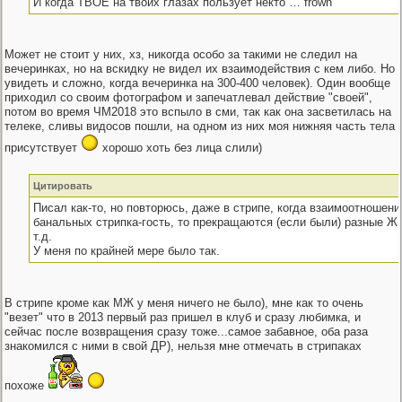
И когда ТВОЕ на твоих глазах пользует некто … frown
Может не стоит у них, хз, никогда особо за такими не следил на
вечеринках, но на вскидку не видел их взаимодействия с кем либо. Но
увидеть и сложно, когда вечеринка на 300-400 человек). Один вообще
приходил со своим фотографом и запечатлевал действие "своей",
потом во время ЧМ2018 это вспыло в сми, так как она засветилась на
телеке, сливы видосов пошли, на одном из них моя нижняя часть тела
присутствует
хорошо хоть без лица слили)
Цитировать
Писал как-то, но повторюсь, даже в стрипе, когда взаимоотношени
банальных стрипка-гость, то прекращаются (если были) разные
т.д.
У меня по крайней мере было так.
В стрипе кроме как МЖ у меня ничего не было), мне как то очень
"везет" что в 2013 первый раз пришел в клуб и сразу любимка, и
сейчас после возвращения сразу тоже...самое забавное, оба раза
знакомился с ними в свой ДР), нельзя мне отмечать в стрипаках
похоже