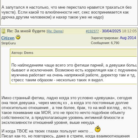
А запутался я настолько, что мне перестало нравится трахаться без
чувств). Если какой то влюбленности нет, секс воспринимается как
дрочка другим человеком) и нахер такое уже не надо)
Re: За мной будете
30/04/2025
18:12:05
[
Re: Dems
]
#192377
-
Citizen
Aug 2014
Зарегистрирован:
Сообщения: 6,790
StripGuru
Автор: Dems
По наблюдениям чаще всего это фетиши парней, а девушки больше
бывают и исключения. Возможно есть корреляция как с подчинени
мужчина работает на очень напряжной работе, директор там и тд,
стресс таким образом - несколько таких я видел.
Имхо странный фетиш, ладно когда это условно «девушка», сегодня
она твоя девушка , через месяц хз , а когда это постоянные долгие
относительно отношения , а тем более, брак, то на мой взгляд , есть
такое понимание как МОЯ, это не просто нечто подобное объекту
собственности, а предполагающее уровень интимной близости и
эксклюзивности отношений уровня, выше некуда.
И когда ТВОЕ на твоих глазах пользует некто …
Писал как-то, но повторюсь, даже в стрипе, когда взаимоотношения