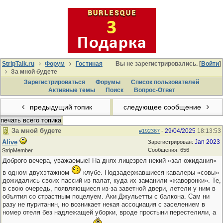
StripTalk.ru
Форум
Гостиная
Вы не зарегистрировались. [
Войти
]
За мной будете
Зарегистрироваться
Форумы
Список пользователей
Активные темы
Поиcк
Вопрос-Ответ
предыдущий топик
следующее сообщение
печать всего топика
За мной будете
29/04/2025
18:13:53
#192367
-
Alive
Jan 2023
Зарегистрирован:
Сообщения: 656
StripMember
Доброго вечера, уважаемые! На днях лицезрел некий «зал ожидания»
в одном двухэтажном
клубе. Подзадержавшиеся кавалеры «совы»
дожидались своих пассий из палат, куда их заманили «жаворонки». Те,
в свою очередь, появляющиеся из-за заветной двери, летели у ним в
объятия со страстным поцелуем. Аки Джульетты с балкона. Сам ни
разу не пуританин, но возникает некая ассоциация с заселением в
номер отеля без надлежащей уборки, вроде простыни перестелили, а