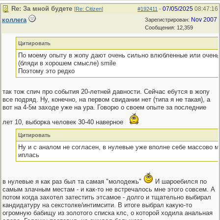
Re: За мной будете
07/05/2025
08:47:16
[
Re: Citizen
]
#192411
-
коллега
Nov 2007
Зарегистрирован:
Сообщения: 12,359
Цитировать
По моему опыту в жопу дают очень сильно влюбленные или очень
(бляди в хорошем смысле) smile
Поэтому это редко
так тож спич про события 20-летней давности. Сейчас ебутся в жопу
все подряд. Ну, конечно, на первом свидании нет (типа я не такая), а
вот на 4-5м заходе уже на ура. Говорю о своем опыте за последние
лет 10, выборка человек 30-40 наверное
Цитировать
Ну и с аналом не согласен, в нулевые уже вполне себе массово 
иплась
в нулевые я как раз был та самая "молодежь"
И шароебился по
самым злачным местам - и как-то не встречалось мне этого совсем. А
потом когда захотел затестить этсамое - долго и тщательно выбирал
кандидатуру на секстолке/интимсити. В итоге выбрал какую-то
огромную бабищу из золотого списка клс, о которой ходила анальная