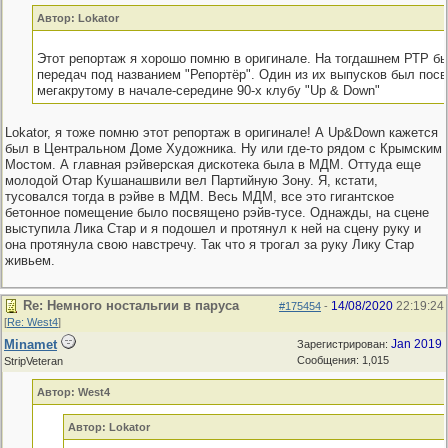
Автор: Lokator
Этот репортаж я хорошо помню в оригинале. На тогдашнем РТР бы
передач под названием "Репортёр". Один из их выпусков был пос
мегакрутому в начале-середине 90-х клубу "Up & Down"
Lokator, я тоже помню этот репортаж в оригинале! А Up&Down кажется
был в Центральном Доме Художника. Ну или где-то рядом с Крымским
Мостом. А главная рэйверская дискотека была в МДМ. Оттуда еще
молодой Отар Кушанашвили вел Партийную Зону. Я, кстати,
тусовался тогда в рэйве в МДМ. Весь МДМ, все это гигантское
бетонное помещение было посвящено рэйв-тусе. Однажды, на сцене
выступила Лика Стар и я подошел и протянул к ней на сцену руку и
она протянула свою навстречу. Так что я трогал за руку Лику Стар
живьем.
Re: Немного ностальгии в паруса
14/08/2020
22:19:24
#175454
-
[
Re: West4
]
Minamet
Jan 2019
Зарегистрирован:
Сообщения: 1,015
StripVeteran
Автор: West4
Автор: Lokator