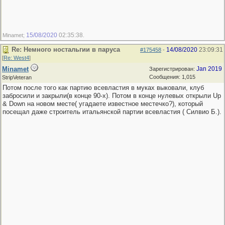
15/08/2020
02:35:38
Minamet;
.
Re: Немного ностальгии в паруса
14/08/2020
23:09:31
#175458
-
[
Re: West4
]
Minamet
Jan 2019
Зарегистрирован:
Сообщения: 1,015
StripVeteran
Потом после того как партию всевластия в муках выковали, клуб
забросили и закрыли(в конце 90-х). Потом в конце нулевых открыли Up
& Down на новом месте( угадаете известное местечко?), который
посещал даже строитель итальянской партии всевластия ( Силвио Б.).