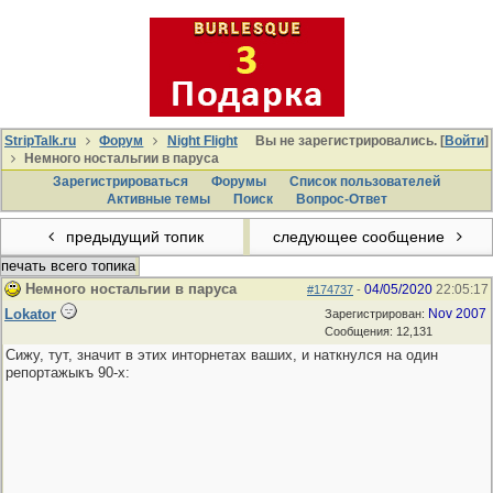
StripTalk.ru
Форум
Night Flight
Вы не зарегистрировались. [
Войти
]
Немного ностальгии в паруса
Зарегистрироваться
Форумы
Список пользователей
Активные темы
Поиcк
Вопрос-Ответ
предыдущий топик
следующее сообщение
печать всего топика
Немного ностальгии в паруса
04/05/2020
22:05:17
#174737
-
Lokator
Nov 2007
Зарегистрирован:
Сообщения: 12,131
Сижу, тут, значит в этих инторнетах ваших, и наткнулся на один
репортажыкъ 90-х: