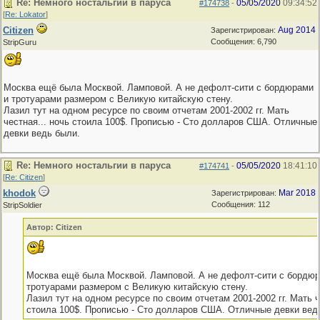
Re: Немного ностальгии в паруса
05/05/2020
09:34:52
#174738
-
[
Re: Lokator
]
Citizen
Aug 2014
Зарегистрирован:
Сообщения: 6,790
StripGuru
Москва ещё была Москвой. Ламповой. А не дефолт-сити с бордюрами
и тротуарами размером с Великую китайскую стену.
Лазил тут на одном ресурсе по своим отчетам 2001-2002 гг. Мать
честная... ночь стоила 100$. Прописью - Сто долларов США. Отличные
девки ведь были.
Re: Немного ностальгии в паруса
05/05/2020
18:41:10
#174741
-
[
Re: Citizen
]
khodok
Mar 2018
Зарегистрирован:
Сообщения: 112
StripSoldier
Автор: Citizen
Москва ещё была Москвой. Ламповой. А не дефолт-сити с бордюр
тротуарами размером с Великую китайскую стену.
Лазил тут на одном ресурсе по своим отчетам 2001-2002 гг. Мать ч
стоила 100$. Прописью - Сто долларов США. Отличные девки вед