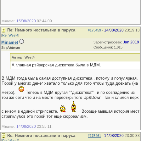
15/08/2020
02:44:09
Minamet;
.
Re: Немного ностальгии в паруса
14/08/2020
23:19:13
#175459
-
[
Re: West4
]
Minamet
Jan 2019
Зарегистрирован:
Сообщения: 1,015
StripVeteran
Автор: West4
А главная рэйверская дискотека была в МДМ.
В МДМ тогда была самая доступная дискотека , потому и популярная.
Порой у многих денег хватало только для того чтобы туда доехать (на
метро).
Теперь в МДМ другая ""дискотека"", и по совпадению из
той же сети что и на месте переоткрытого Up&Down. Так и слился верх
с низом в единой стрипсекте.
Вообще бывшая история мест
стрипклубов это порой тот ещё сюрреализм.
14/08/2020
23:55:11
Minamet;
.
Re: Немного ностальгии в паруса
14/08/2020
23:30:33
#175461
-
[
Re: West4
]