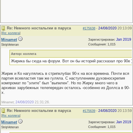
Re: Немного ностальгии в паруса
24/08/2020
20:13:09
#175638
-
[
Re: коллега
]
Minamet
Jan 2019
Зарегистрирован:
Сообщения: 1,015
StripVeteran
Автор: коллега
Жирика бы сюда на форум. Вот он бы историй рассказал про 90е )
Жирик и Ко нагулялись в стрипклубах 90-х на все времена. Почти вся
партия всевластия там же гуляла. С наступлением духовноскрепия
компромат по "элите" был "выпилен". Но по Жирку много чего в
архивах зарубежных телепередач осталось -особенно из Доллса в 90-
х.
24/08/2020
21:31:26
Minamet;
.
Re: Немного ностальгии в паруса
24/08/2020
20:13:59
#175639
-
[
Re: коллега
]
Minamet
Jan 2019
Зарегистрирован:
Сообщения: 1,015
StripVeteran