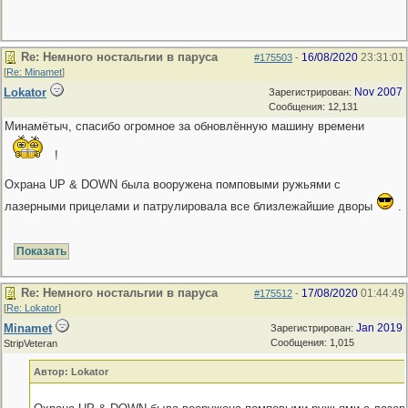
Re: Немного ностальгии в паруса
16/08/2020
23:31:01
#175503
-
[
Re: Minamet
]
Lokator
Nov 2007
Зарегистрирован:
Сообщения: 12,131
Минамётыч, спасибо огромное за обновлённую машину времени
!
Охрана UP & DOWN была вооружена помповыми ружьями с
лазерными прицелами и патрулировала все близлежайшие дворы
.
Re: Немного ностальгии в паруса
17/08/2020
01:44:49
#175512
-
[
Re: Lokator
]
Minamet
Jan 2019
Зарегистрирован:
Сообщения: 1,015
StripVeteran
Автор: Lokator