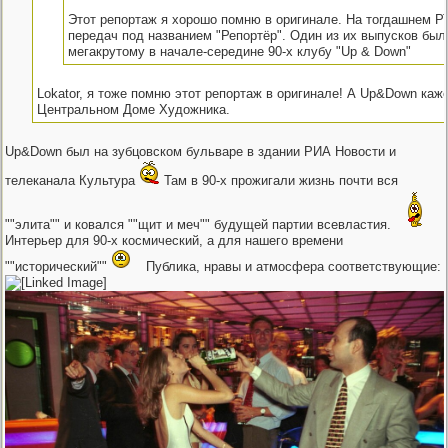
Этот репортаж я хорошо помню в оригинале. На тогдашнем Р
передач под названием "Репортёр". Один из их выпусков бы
мегакрутому в начале-середине 90-х клубу "Up & Down"
Lokator, я тоже помню этот репортаж в оригинале! А Up&Down каж
Центральном Доме Художника.
Up&Down был на зубцовском бульваре в здании РИА Новости и
телеканала Культура
Там в 90-х прожигали жизнь почти вся
""элита"" и ковался ""щит и меч"" будущей партии всевластия.
Интерьер для 90-х космический, а для нашего времени
""исторический""
Публика, нравы и атмосфера соответствующие: