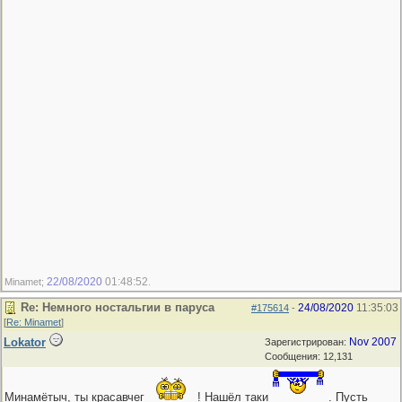
22/08/2020
01:48:52
Minamet;
.
Re: Немного ностальгии в паруса
24/08/2020
11:35:03
#175614
-
[
Re: Minamet
]
Lokator
Nov 2007
Зарегистрирован:
Сообщения: 12,131
Минамётыч, ты красавчег
! Нашёл таки
. Пусть