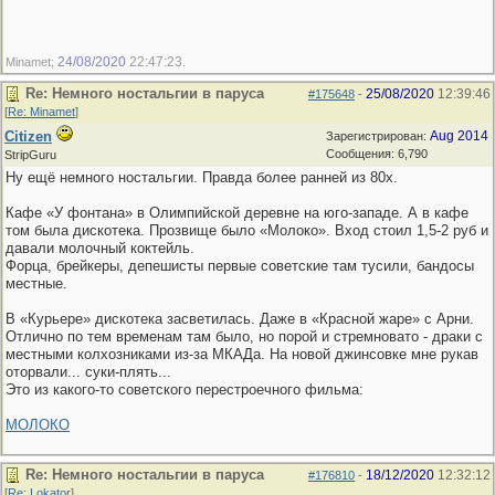
24/08/2020
22:47:23
Minamet;
.
Re: Немного ностальгии в паруса
25/08/2020
12:39:46
#175648
-
[
Re: Minamet
]
Citizen
Aug 2014
Зарегистрирован:
Сообщения: 6,790
StripGuru
Ну ещё немного ностальгии. Правда более ранней из 80х.
Кафе «У фонтана» в Олимпийской деревне на юго-западе. А в кафе
том была дискотека. Прозвище было «Молоко». Вход стоил 1,5-2 руб и
давали молочный коктейль.
Форца, брейкеры, депешисты первые советские там тусили, бандосы
местные.
В «Курьере» дискотека засветилась. Даже в «Красной жаре» с Арни.
Отлично по тем временам там было, но порой и стремновато - драки с
местными колхозниками из-за МКАДа. На новой джинсовке мне рукав
оторвали... суки-плять...
Это из какого-то советского перестроечного фильма:
МОЛОКО
Re: Немного ностальгии в паруса
18/12/2020
12:32:12
#176810
-
[
Re: Lokator
]