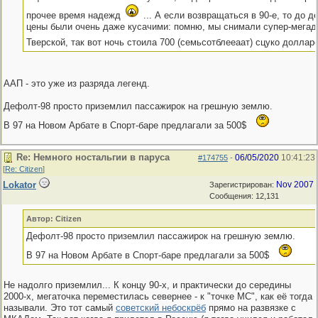
прочее время надежд
... А если возвращаться в 90-е, то до д
цены были очень даже кусачими: помню, мы снимали супер-мегад
Тверской, так вот ночь стоила 700 (семьсотблееаат) сцуко доллар
ААП - это уже из разряда легенд.
Дефолт-98 просто приземлил пассажирок на грешную землю.
В 97 на Новом Арбате в Спорт-баре предлагали за 500$
Re: Немного ностальгии в паруса
06/05/2020
10:41:23
#174755
-
[
Re: Citizen
]
Lokator
Nov 2007
Зарегистрирован:
Сообщения: 12,131
Автор: Citizen
Дефолт-98 просто приземлил пассажирок на грешную землю.
В 97 на Новом Арбате в Спорт-баре предлагали за 500$
Не надолго приземлил... К концу 90-х, и практически до середины
2000-х, мегаточка переместилась севернее - к "точке МС", как её тогда
называли. Это тот самый
советский небоскрёб
прямо на развязке с