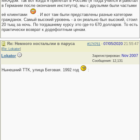
МКАДом. Так вот когда я прилетал в Россию (я тогда учился и работал
в Германии после окончания института), мы с друзьями были частыми
её клиентами
. И вот там были представлены разные категории
гражданок. Самый высокий уровень - а он реально был высокий, стоил
20 тыщ за ночь. По тогдашнему курсу это где-то 670 долларов. То есть
практически возврат к додефолтным ценам.
Re: Немного ностальгии в паруса
07/05/2020
21:55:47
#174761
-
[
Re: Lokator
]
Lokator
Nov 2007
Зарегистрирован:
Сообщения: 12,131
Нынешний ТТК, улица Беговая. 1992 год
: