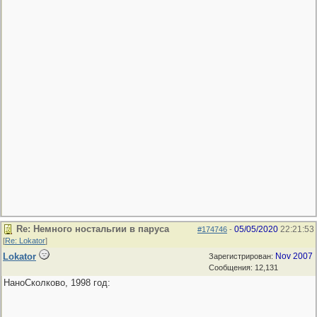
Re: Немного ностальгии в паруса
05/05/2020
22:21:53
#174746
-
[
Re: Lokator
]
Lokator
Nov 2007
Зарегистрирован:
Сообщения: 12,131
НаноСколково, 1998 год: