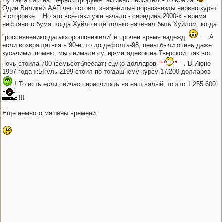
Ну так я сам на "чёрном форуме" активно пейсатил в то время
.
Один Великий ААП чего стоил, знаменитые порнозвёзды нервно курят
в сторонке... Но это всё-таки уже начало - середина 2000-х - время
нефтяного бума, когда Хуйло ещё только начинал быть Хуйлом, когда
"россияненикогдатакхорошонежили" и прочее время надежд
... А
если возвращаться в 90-е, то до дефолта-98, цены были очень даже
кусачими: помню, мы снимали супер-мегадевок на Тверской, так вот
ночь стоила 700 (семьсотблееаат) сцуко долларов
. В Июне
1997 года жЫгуль 2199 стоил по тогдашнему курсу 17.200 долларов
! То есть если сейчас пересчитать на наш вялый, то это 1.255.600
!!!
Ещё немного машины времени: