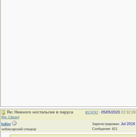
Re: Немного ностальгии в паруса
05/05/2020
22:32:20
#174747
-
[
Re: Citizen
]
lukin
Jul 2016
Зарегистрирован:
Сообщения: 821
чебоксарский спецкор