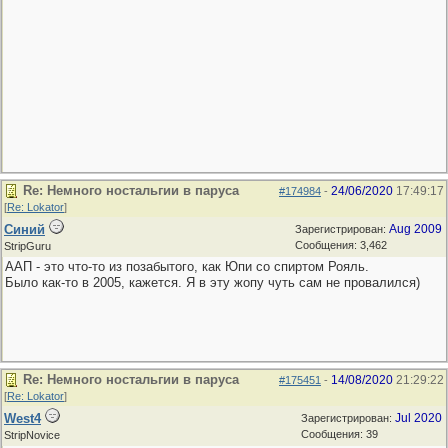
Re: Немного ностальгии в паруса
24/06/2020
17:49:17
#174984
-
[
Re: Lokator
]
Синий
Aug 2009
Зарегистрирован:
Сообщения: 3,462
StripGuru
ААП - это что-то из позабытого, как Юпи со спиртом Рояль.
Было как-то в 2005, кажется. Я в эту жопу чуть сам не провалился)
Re: Немного ностальгии в паруса
14/08/2020
21:29:22
#175451
-
[
Re: Lokator
]
West4
Jul 2020
Зарегистрирован:
Сообщения: 39
StripNovice