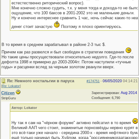
естестественно риторический вопрос).
Мне конечно сложно судить, т.к. у меня тогда и дохода-то не было
ощущение, что 100 баксов в 2001-2002 это не маленькие деньги.
Ну и конечно интереснее сравнить 1 час, ночь сейчас каких-то не
денег стоит зачастую
Поэтому я плохо ориентируюсь.
В то время в среднем зарабатывал в районе 2-3 тыс $.
Причем как раз развелся и был свободен в стратегии поведения
.
Но такие цены просуществовали относительно недолго. Где-то после
дефолта 1998 и примерно до 2003-2004гг. Потом наступили «тучные
годы» и расценки вслед за черным золотом рванули вверх.
Re: Немного ностальгии в паруса
06/05/2020
04:14:21
#174751
-
[
Re: Lokator
]
Citizen
Aug 2014
Зарегистрирован:
Сообщения: 6,790
StripGuru
Автор: Lokator
Ну так я сам на "чёрном форуме" активно пейсатил в то время
Великий ААП чего стоил, знаменитые порнозвёзды нервно курят в 
это всё-таки уже начало - середина 2000-х - время нефтяного бума
ещё только начинал быть Хуйлом, когда "россияненикогдатакхоро