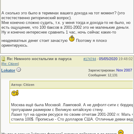
А сколько это было в теримнах вашего дохода на тот момент? (это
естестественно риторический вопрос).
Мне конечно сложно судить, т.к. у меня тогда и дохода-то не было, но
есть ощущение, что 100 баксов в 2001-2002 это не маленькие деньги.
Ну и конечно интереснее сравнить 1 час, ночь сейчас каких-то
неадекватных денег стоит зачастую
Поэтому я плохо
ориентируюсь.
Re: Немного ностальгии в паруса
05/05/2020
19:48:02
#174744
-
[
Re: Citizen
]
Lokator
Nov 2007
Зарегистрирован:
Сообщения: 12,131
Автор: Citizen
Москва ещё была Москвой. Ламповой. А не дефолт-сити с бордюр
тротуарами размером с Великую китайскую стену.
Лазил тут на одном ресурсе по своим отчетам 2001-2002 гг. Мать ч
стоила 100$. Прописью - Сто долларов США. Отличные девки вед