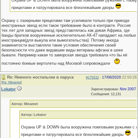
Охрана UP & DOWN была вооружена помповыми ружьями с лазер
прицелами и патрулировала все близлежайшие дворы
.
Охрану с лазерными прицелами там усиливали только при приезде
иностранных звезд если такое требование было в контракте. Россия
тех лет для западных звезд представлялась как дикая Африка, где
банды братков вооруженные исключительно АК-47 нападают на любых
иностранцев(для выкупа или вымогательства). Потому иногда
знаменитости выставляли такие условия обеспечения своей
безопасности что даже видавшие виды ветераны афгана в шоке
бывали. Например какая то заморская звезда требовала что бы её
постоянно боевые вертолеты над Москвой сопровождали
.
Re: Немного ностальгии в паруса
17/08/2020
22:50:26
#175532
-
[
Re: Minamet
]
Lokator
Nov 2007
Зарегистрирован:
Сообщения: 12,131
Автор: Minamet
Автор: Lokator
Охрана UP & DOWN была вооружена помповыми ружьями с 
прицелами и патрулировала все близлежайшие дворы
.