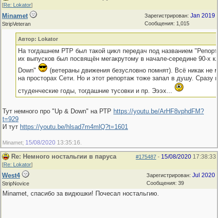
[
Re: Lokator
]
Minamet
Jan 2019
Зарегистрирован:
Сообщения: 1,015
StripVeteran
Автор: Lokator
На тогдашнем РТР был такой цикл передач под названием "Репорт
их выпусков был посвящён мегакрутому в начале-середине 90-х к
Down"
(ветераны движения безусловно помнят). Всё никак не м
на просторах Сети. Но и этот репортаж тоже запал в душу. Сразу 
студенческие годы, тогдашние тусовки и пр. Эээх...
Тут немного про "Up & Down" на РТР
https://youtu.be/ArHF8vphdFM?
t=929
И тут
https://youtu.be/hlsad7m4mlQ?t=1601
15/08/2020
13:35:16
Minamet;
.
Re: Немного ностальгии в паруса
15/08/2020
17:38:33
#175487
-
[
Re: Lokator
]
West4
Jul 2020
Зарегистрирован:
Сообщения: 39
StripNovice
Minamet, спасибо за видюшки! Почесал ностальгию.