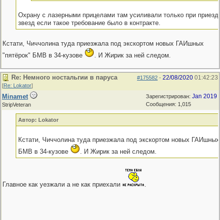
Охрану с лазерными прицелами там усиливали только при приезд
звезд если такое требование было в контракте.
Кстати, Чиччолина туда приезжала под экскортом новых ГАИшных
"пятёрок" БМВ в 34-кузове
. И Жирик за ней следом.
Re: Немного ностальгии в паруса
22/08/2020
01:42:23
#175582
-
[
Re: Lokator
]
Minamet
Jan 2019
Зарегистрирован:
Сообщения: 1,015
StripVeteran
Автор: Lokator
Кстати, Чиччолина туда приезжала под экскортом новых ГАИшных 
БМВ в 34-кузове
. И Жирик за ней следом.
Главное как уезжали а не как приехали
.