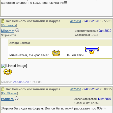
качество аховое, но какие воспоминания!!!
Re: Немного ностальгии в паруса
24/08/2020
19:55:31
#175634
-
[
Re: Lokator
]
Minamet
Jan 2019
Зарегистрирован:
Сообщения: 1,015
StripVeteran
Автор: Lokator
Минамётыч, ты красавчег
! Нашёл таки
24/08/2020
21:47:08
Minamet;
.
Re: Немного ностальгии в паруса
24/08/2020
20:00:25
#175636
-
[
Re: Minamet
]
коллега
Nov 2007
Зарегистрирован:
Сообщения: 12,359
Жирика бы сюда на форум. Вот он бы историй рассказал про 90е ))