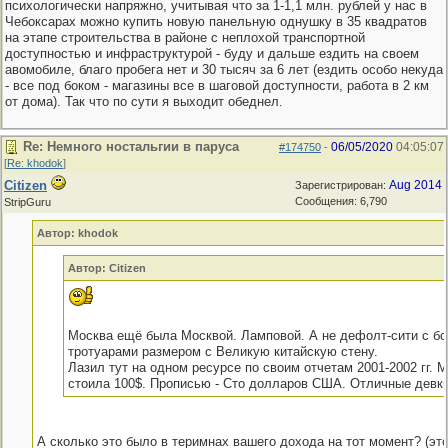
психологически напряжно, учитывая что за 1-1,1 млн. рублей у нас в
Чебоксарах можно купить новую панельную однушку в 35 квадратов
на этапе строительства в районе с неплохой транспортной
доступностью и инфраструктурой - буду и дальше ездить на своем
авомобиле, благо пробега нет и 30 тысяч за 6 лет (ездить особо некуда
- все под боком - магазины все в шаговой доступности, работа в 2 км
от дома). Так что по сути я выходит обеднел.
Re: Немного ностальгии в паруса
06/05/2020
04:05:07
#174750
-
[
Re: khodok
]
Citizen
Aug 2014
Зарегистрирован:
Сообщения: 6,790
StripGuru
Автор: khodok
Автор: Citizen
Москва ещё была Москвой. Ламповой. А не дефолт-сити с б
тротуарами размером с Великую китайскую стену.
Лазил тут на одном ресурсе по своим отчетам 2001-2002 гг. М
стоила 100$. Прописью - Сто долларов США. Отличные девки
А сколько это было в теримнах вашего дохода на тот момент? (эт