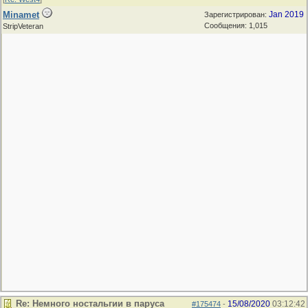
Minamet
Jan 2019
Зарегистрирован:
Сообщения: 1,015
StripVeteran
Re: Немного ностальгии в паруса
15/08/2020
03:12:42
#175474
-