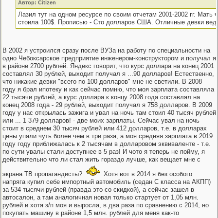
Автор: Citizen
Лазил тут на одном ресурсе по своим отчетам 2001-2002 гг. Мать ч
стоила 100$. Прописью - Сто долларов США. Отличные девки вед
В 2002 я устроился сразу после ВУЗа на работу по специальности на
одно Чебоксарское предприятие инженером-конструктором и получал я
в районе 2700 рублей. Яндекс говорит, что курс доллара на конец 2001
составлял 30 рублей, выходит получал я ...90 долларов! Естественно,
что никакие девки "всего по 100 долларов" мне не светили. В 2008
году я брал ипотеку и как сейчас помню, что моя зарплата составляла
22 тысячи рублей, а курс доллара к концу 2008 года составлял на
конец 2008 года - 29 рублей, выходит получал я 758 долларов. В 2009
году у нас открылась зажига и увал на ночь там стоил 40 тысяч рублей
или ... 1 379 долларов! - две моих зарплаты. Сейчас увал на ночь
стоит в среднем 30 тысяч рублей или 412 долларов, т.е. в долларах
цены упали чуть более чем в три раза, а моя средняя зарплата в 2019
году году приближалась к 2 тысячам в долларовом эквиваленте - т.е.
по сути увалы стали доступнее в 5 раз! И чото я теперь не пойму, я
действительно что ли стал жить гораздо лучше, как вещает мне с
экрана ТВ пропагандисты?
Хотя вот в 2014 я без особого
напряга купил себе импортный автомобиль (седан С класса на АКПП)
за 534 тысячи рублей (правда это со скидкой), а сейчас зашел в
автосалон, а там аналогичная новая только стартует от 1,05 млн.
рублей и хотя з/п моя и выросла, в два раза по сравнению с 2014, но
покупать машину в районе 1,5 млн. рублей для меня как-то