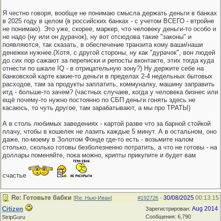
Я честно говоря, вообще не понимаю смысла держать деньги в банках
в 2025 году в целом (в российских банках - с учетом ВСЕГО - втройне
не понимаю). Это уже, скорее, маркер, что человеку деньги-то особо и
не надо (ну или он дурачок), ну вот отсюдова такие "законы" и
появляются, так сказать, в обеспечение транзита кому ваши/наши
денежки нужнее.(Хотя, с другой стороны, ну как "дурачок", вон людей
до сих пор сажают за переписки и репосты вконтакте, этих тогда куда
отнести по шкале IQ - в отрицательную зону?) Ну держите себе на
банковской карте какие-то деньги в пределах 2-4 недельных бытовых
расходов, там за продукты заплатить, коммуналку, машину заправить
итд - больше-то зачем? (частных случаев, когда у человека бизнес или
ещё почему-то нужно постоянно по СБП деньги гонять здесь не
касаюсь, то чуть другое, там зарабатывают, а мы про ТРАТЫ)
А в столь любимых заведениях - картой разве что за барной стойкой
плачу, чтобы в кошелек не лазить каждые 5 минут. А в остальном, оно
даже, по-моему в Золотом Фонде где-то есть - возьмите налом
столько, сколько готовы безболезненно потратить, а что не готовы - на
доллары поменяйте, пока можно, крипты прикупите и будет вам
счастье
Re: Готовьте бабки
30/08/2025
00:13:15
[
Re: Нью-Иван
]
#192726
-
Citizen
Aug 2014
Зарегистрирован:
Сообщения: 6,790
StripGuru