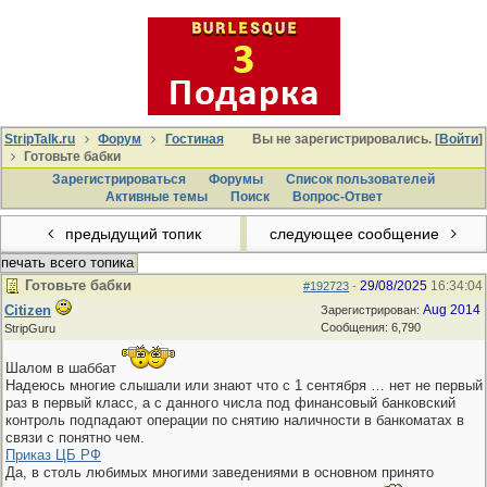
StripTalk.ru
Форум
Гостиная
Вы не зарегистрировались. [
Войти
]
Готовьте бабки
Зарегистрироваться
Форумы
Список пользователей
Активные темы
Поиcк
Вопрос-Ответ
предыдущий топик
следующее сообщение
печать всего топика
Готовьте бабки
29/08/2025
16:34:04
#192723
-
Citizen
Aug 2014
Зарегистрирован:
Сообщения: 6,790
StripGuru
Шалом в шаббат
Надеюсь многие слышали или знают что с 1 сентября … нет не первый
раз в первый класс, а с данного числа под финансовый банковский
контроль подпадают операции по снятию наличности в банкоматах в
связи с понятно чем.
Приказ ЦБ РФ
Да, в столь любимых многими заведениями в основном принято