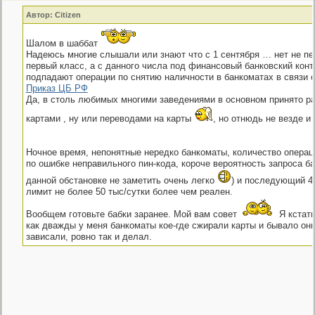
Автор: Citizen
Шалом в шаббат
Надеюсь многие слышали или знают что с 1 сентября … нет не пе
первый класс, а с данного числа под финансовый банковский кон
подпадают операции по снятию наличности в банкоматах в связи с
Приказ ЦБ РФ
Да, в столь любимых многими заведениями в основном принято р
картами , ну или переводами на карты
, но отнюдь не везде и 
Ночное время, непонятные нередко банкоматы, количество операц
по ошибке неправильного пин-кода, короче вероятность запроса ба
данной обстановке не заметить очень легко
) и последующий 4
лимит не более 50 тыс/сутки более чем реален.
Вообщем готовьте бабки заранее. Мой вам совет
Я кстати
как дважды у меня банкоматы кое-где сжирали карты и бывало он
зависали, ровно так и делал.