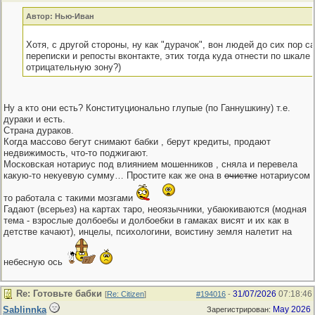
Автор: Нью-Иван
Хотя, с другой стороны, ну как "дурачок", вон людей до сих пор с
переписки и репосты вконтакте, этих тогда куда отнести по шкале I
отрицательную зону?)
Ну а кто они есть? Конституционально глупые (по Ганнушкину) т.е.
дураки и есть.
Страна дураков.
Когда массово бегут снимают бабки , берут кредиты, продают
недвижимость, что-то поджигают.
Московская нотариус под влиянием мошенников , сняла и перевела
какую-то некуевую сумму… Простите как же она в
очистке
нотариусом
то работала с такими мозгами
Гадают (всерьез) на картах таро, неоязычники, убаюкиваются (модная
тема - взрослые долбоебы и долбоебки в гамаках висят и их как в
детстве качают), инцелы, психологини, воистину земля налетит на
небесную ось
Re: Готовьте бабки
31/07/2026
07:18:46
[
Re: Citizen
]
#194016
-
Sablinnka
May 2026
Зарегистрирован: