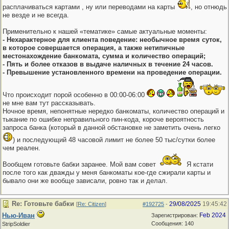
расплачиваться картами , ну или переводами на карты
, но отнюдь
не везде и не всегда.
Применительно к нашей «тематике» самые актуальные моменты:
- Нехарактерное для клиента поведение: необычное время суток,
в которое совершается операция, а также нетипичные
местонахождение банкомата, сумма и количество операций;
- Пять и более отказов в выдаче наличных в течение 24 часов.
- Превышение установленного времени на проведение операции.
Что происходит порой особенно в 00:00-06:00
не мне вам тут рассказывать.
Ночное время, непонятные нередко банкоматы, количество операций и
тыкание по ошибке неправильного пин-кода, короче вероятность
запроса банка (который в данной обстановке не заметить очень легко
) и последующий 48 часовой лимит не более 50 тыс/сутки более
чем реален.
Вообщем готовьте бабки заранее. Мой вам совет
Я кстати
после того как дважды у меня банкоматы кое-где сжирали карты и
бывало они же вообще зависали, ровно так и делал.
Re: Готовьте бабки
29/08/2025
19:45:42
[
Re: Citizen
]
#192725
-
Нью-Иван
Feb 2024
Зарегистрирован:
Сообщения: 140
StripSoldier