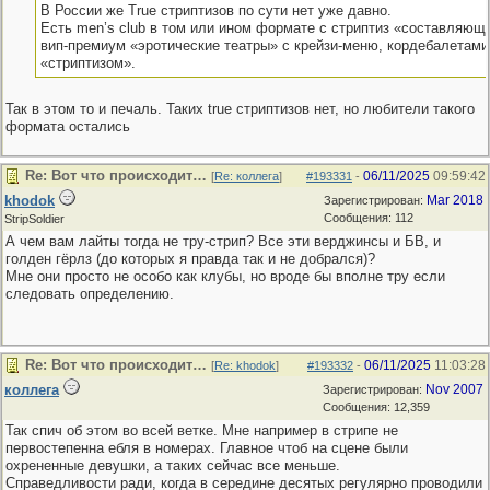
В России же True стриптизов по сути нет уже давно.
Есть men’s club в том или ином формате с стриптиз «составляющ
вип-премиум «эротические театры» с крейзи-меню, кордебалетами 
«стриптизом».
Так в этом то и печаль. Таких true стриптизов нет, но любители такого
формата остались
Re: Вот что происходит…
06/11/2025
09:59:42
[
Re: коллега
]
#193331
-
khodok
Mar 2018
Зарегистрирован:
Сообщения: 112
StripSoldier
А чем вам лайты тогда не тру-стрип? Все эти верджинсы и БВ, и
голден гёрлз (до которых я правда так и не добрался)?
Мне они просто не особо как клубы, но вроде бы вполне тру если
следовать определению.
Re: Вот что происходит…
06/11/2025
11:03:28
[
Re: khodok
]
#193332
-
коллега
Nov 2007
Зарегистрирован:
Сообщения: 12,359
Так спич об этом во всей ветке. Мне например в стрипе не
первостепенна ебля в номерах. Главное чтоб на сцене были
охрененные девушки, а таких сейчас все меньше.
Справедливости ради, когда в середине десятых регулярно проводили