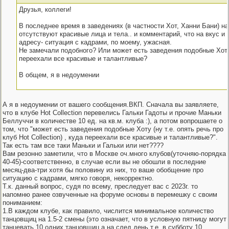
Друзья, коллеги!
В последнее время в заведениях (в частности Хот, Ханни Бани) н
отсутствуют красивые лица и тела.. и комментарий, что на вкус и
адресу- ситуация с кадрами, по моему, ужасная.
Не замечали подобного? Или может есть заведения подобные Хоту
переехали все красивые и талантливые?
В общем, я в недоумении
А я в недоумении от вашего сообщения.ВКП. Сначала вы заявляете,
что в клубе Hot Collection перевелись Гальки Гадоты и прочие Маньки
Беллуччи в количестве 10 ед. на кв.м. клуба :), а потом вопрошаете о
том, что "может есть заведения подобные Хоту (ну т.е. опять речь про
клуб Hot Collection) , куда переехали все красивые и талантливые?".
Так есть там все таки Маньки и Гальки или нет????
Вам резонно заметили, что в Москве оч.много клубов(уточняю-порядка
40-45)-соответственно, в случае если вы не обошли в последние
месяц-два-три хотя бы половину из них, то ваше обобщение про
ситуацию с кадрами, мягко говоря, некорректно.
Т.к. данный вопрос, судя по всему, преследует вас с 2023г. то
напомню ранее озвученные на форуме основы в перемешку с своим
пониманием:
1.В каждом клубе, как правило, числится минимальное количество
танцовщиц на 1.5-2 смены (это означает, что в условную пятницу могут
танцевать 10 одних танцовщиц а на след.день т.е. в субботу 10