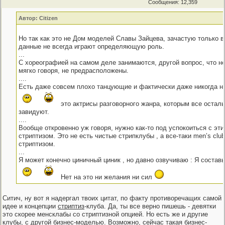
Сообщения: 12,359
Автор: Citizen
Но так как это не Дом моделей Славы Зайцева, зачастую только 
данные не всегда играют определяющую роль.
...
С хореографией на самом деле занимаются, другой вопрос, что не
мягко говоря, не предрасположены.
....
Есть даже совсем плохо танцующие и фактически даже никогда н
это актрисы разговорного жанра, которым все остал
завидуют.
....
Вообще откровенно уж говоря, нужно как-то под успокоиться с эт
стриптизом. Это не есть чистые стрипклубы , а все-таки men’s club
стриптизом.
...
Я может конечно циничный циник , но давно озвучиваю : Я состав
Нет на это ни желания ни сил
Ситич, ну вот я надергал твоих цитат, по факту противоречащих самой
идее и концепции
стриптиз
-клуба. Да, ты все верно пишешь - девятки
это скорее менсклабы со стриптизной опцией. Но есть же и другие
клубы, с другой бизнес-моделью. Возможно, сейчас такая бизнес-