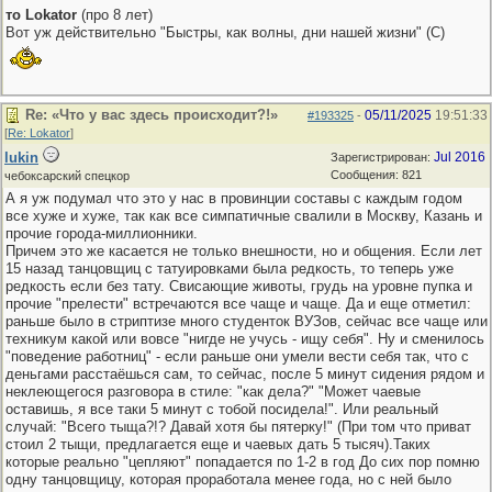
то Lokator
(про 8 лет)
Вот уж действительно "Быстры, как волны, дни нашей жизни" (С)
Re: «Что у вас здесь происходит?!»
05/11/2025
19:51:33
#193325
-
[
Re: Lokator
]
lukin
Jul 2016
Зарегистрирован:
Сообщения: 821
чебоксарский спецкор
А я уж подумал что это у нас в провинции составы с каждым годом
все хуже и хуже, так как все симпатичные свалили в Москву, Казань и
прочие города-миллионники.
Причем это же касается не только внешности, но и общения. Если лет
15 назад танцовщиц с татуировками была редкость, то теперь уже
редкость если без тату. Свисающие животы, грудь на уровне пупка и
прочие "прелести" встречаются все чаще и чаще. Да и еще отметил:
раньше было в стриптизе много студенток ВУЗов, сейчас все чаще или
техникум какой или вовсе "нигде не учусь - ищу себя". Ну и сменилось
"поведение работниц" - если раньше они умели вести себя так, что с
деньгами расстаёшься сам, то сейчас, после 5 минут сидения рядом и
неклеющегося разговора в стиле: "как дела?" "Может чаевые
оставишь, я все таки 5 минут с тобой посидела!". Или реальный
случай: "Всего тыща?!? Давай хотя бы пятерку!" (При том что приват
стоил 2 тыщи, предлагается еще и чаевых дать 5 тысяч).Таких
которые реально "цепляют" попадается по 1-2 в год До сих пор помню
одну танцовщицу, которая проработала менее года, но с ней было