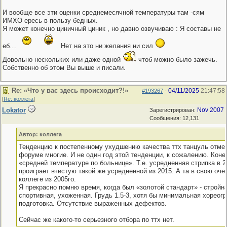
И вообще все эти оценки среднемесячной температуры там -сям
ИМХО ересь в пользу бедных.
Я может конечно циничный циник , но давно озвучиваю : Я составы не
еб…
Нет на это ни желания ни сил
Довольно нескольких или даже одной
чтоб можно было зажечь.
Собственно об этом Вы выше и писали.
Re: «Что у вас здесь происходит?!»
04/11/2025
21:47:58
#193267
-
[
Re: коллега
]
Lokator
Nov 2007
Зарегистрирован:
Сообщения: 12,131
Автор: коллега
Тенденцию к постепенному ухудшению качества ттх танцуль отме
форуме многие. И не один год этой тенденции, к сожалению. Конеч
«средней температуре по больнице». Т.е. усредненная стрипка в 
проиграет вчистую такой же усредненной из 2015. А та в свою оче
коллеге из 2005го.
Я прекрасно помню время, когда был «золотой стандарт» - стройна
спортивная, ухоженная. Грудь 1.5-3, хотя бы минимальная хореог
подготовка. Отсутствие выраженных дефектов.
Сейчас же какого-то серьезного отбора по ттх нет.