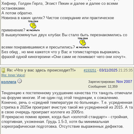
Хефнер, Голден Герлз, Эгоист Пекин и далее и далее со всеми
остановками.
А потом обратно.
Новизна в каких целях? Чистое созерцание или практическое
применение?
В вышеупомянутых двух клубах Вы стало быть перезнакомились со
всеми понравившимися и пресытились?
Без обид , но мне кажется что у Вас и топикстартера выражаясь
фразой одной киногероини «Они сами не понимают чего они хочут».
Re: «Что у вас здесь происходит?!»
03/11/2025
21:25:35
#193251
-
[
Re: Inner Voice
]
коллега
Nov 2007
Зарегистрирован:
Сообщения: 12,359
Тенденцию к постепенному ухудшению качества ттх танцуль отмечали
на форуме многие. И не один год этой тенденции, к сожалению.
Конечно, речь о «средней температуре по больнице». Т.е. усредненная
стрипка в 2025м проиграет вчистую такой же усредненной из 2015. А та
в свою очередь проиграет коллеге из 2005го.
Я прекрасно помню время, когда был «золотой стандарт» - стройная,
спортивная, ухоженная. Грудь 1.5-3, хотя бы минимальная
хореографическая подготовка. Отсутствие выраженных дефектов.