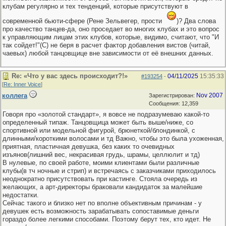
клубам регулярно и тех тенденций, которые присутствуют в
современной бьюти-сфере (Рене Зельвегер, прости
)? Два слова
про качество танцев-да, оно проседает во многих клубах и это вопрос
к управляющим лицам этих клубов, которые, видимо, считают, что "И
так сойдет!"(С) не беря в расчет фактор добавления вистов (читай,
чаевых) любой танцовщице вне зависимости от её внешних данных.
Re: «Что у вас здесь происходит?!»
04/11/2025
15:35:33
#193254
-
[
Re: Inner Voice
]
коллега
Nov 2007
Зарегистрирован:
Сообщения: 12,359
Говоря про «золотой стандарт», я вовсе не подразумеваю какой-то
определенный типаж. Танцовщица может быть выше/ниже, со
спортивной или модельной фигурой, брюнеткой/блондинкой, с
длинными/короткими волосами и тд Важно, чтобы это была ухоженная,
приятная, пластичная девушка, без каких то очевидных
изъянов(лишний вес, некрасивая грудь, шрамы, целлюлит и тд)
В нулевые, по своей работе, моими клиентами были различные
клубы(в тч ночные и стрип) и встречаясь с заказчиками приходилось
неоднократно присутствовать при кастинге. Стояла очередь из
желающих, а арт-директоры браковали кандидаток за малейшие
недостатки.
Сейчас такого и близко нет по вполне объективным причинам - у
девушек есть возможность зарабатывать сопоставимые деньги
гораздо более легкими способами. Поэтому берут тех, кто идет. Не