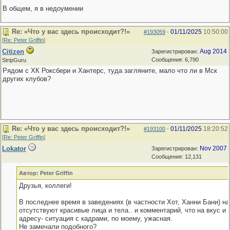
В общем, я в недоумении
Re: «Что у вас здесь происходит?!»
01/11/2025
10:50:00
#193059
-
[
Re: Peter Griffin
]
Citizen
Aug 2014
Зарегистрирован:
Сообщения: 6,790
StripGuru
Рядом с ХК Роксбери и Хантерс, туда загляните, мало что ли в Мск
других клубов?
Re: «Что у вас здесь происходит?!»
01/11/2025
18:20:52
#193100
-
[
Re: Peter Griffin
]
Lokator
Nov 2007
Зарегистрирован:
Сообщения: 12,131
Автор: Peter Griffin
Друзья, коллеги!
В последнее время в заведениях (в частности Хот, Ханни Бани) н
отсутствуют красивые лица и тела.. и комментарий, что на вкус и
адресу- ситуация с кадрами, по моему, ужасная.
Не замечали подобного?