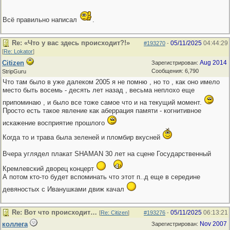
Всё правильно написал
.
Re: «Что у вас здесь происходит?!»
05/11/2025
04:44:29
#193270
-
[
Re: Lokator
]
Citizen
Aug 2014
Зарегистрирован:
Сообщения: 6,790
StripGuru
Что там было в уже далеком 2005 я не помню , но то , как оно имело
место быть восемь - десять лет назад , весьма неплохо еще
припоминаю , и было все тоже самое что и на текущий момент.
Просто есть такое явление как аберрация памяти - когнитивное
искажение восприятие прошлого
Когда то и трава была зеленей и пломбир вкусней
Вчера углядел плакат SHAMAN 30 лет на сцене Государственный
Кремлевский дворец концерт
А потом кто-то будет вспоминать что этот п..д еще в середине
девяностых с Иванушками движ качал
Re: Вот что происходит…
05/11/2025
06:13:21
[
Re: Citizen
]
#193276
-
коллега
Nov 2007
Зарегистрирован: