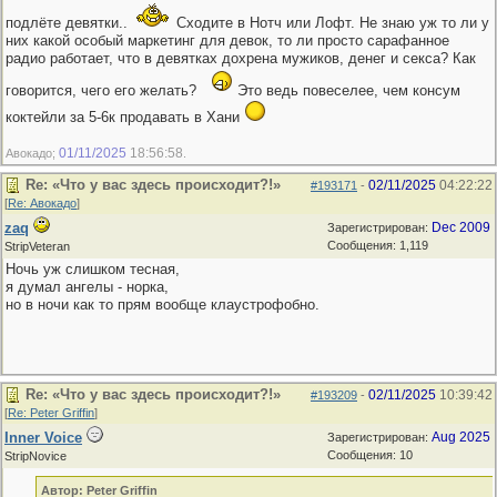
подлёте девятки..
Сходите в Нотч или Лофт. Не знаю уж то ли у
них какой особый маркетинг для девок, то ли просто сарафанное
радио работает, что в девятках дохрена мужиков, денег и секса? Как
говорится, чего его желать?
Это ведь повеселее, чем консум
коктейли за 5-6к продавать в Хани
01/11/2025
18:56:58
Авокадо;
.
Re: «Что у вас здесь происходит?!»
02/11/2025
04:22:22
#193171
-
[
Re: Авокадо
]
zaq
Dec 2009
Зарегистрирован:
Сообщения: 1,119
StripVeteran
Ночь уж слишком тесная,
я думал ангелы - норка,
но в ночи как то прям вообще клаустрофобно.
Re: «Что у вас здесь происходит?!»
02/11/2025
10:39:42
#193209
-
[
Re: Peter Griffin
]
Inner Voice
Aug 2025
Зарегистрирован:
Сообщения: 10
StripNovice
Автор: Peter Griffin