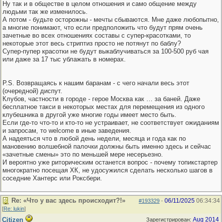
Ну так и в обществе в целом отношения и само общение между
людьми так же изменилось.
А потом - будьте осторожны - мечты сбываются. Мне даже любопытно,
а многие понимают, что если предположить что будут прям очень
зачетные во всех отношениях составы с супер-красотками, то
некоторые этот весь стриптиз просто не потянут по баблу?
Супер-пупер красотки не будут выкаблучиваться за 100-500 руб чая
или даже за 17 тыс ублажать в номерах.
P.S. Возвращаясь к нашим баранам - с чего начали весь этот
(очередной) диспут.
Клубов, частности в городе - герое Москва как … за баней. Даже
бесплатное такси в некоторых местах для перемещения из одного
клубешника в другой уже многие годы имеет место быть.
Если где-то что-то и кто-то не устраивает, не соответствует ожиданиям
и запросам, то welcome в иные заведения.
А надеяться что в любой день недели, месяца и года как по
мановению волшебной палочки должны быть именно здесь и сейчас
«зачетные смены» это по меньшей мере несерьезно.
И вероятно уже риторическим останется вопрос - почему топикстартер
многократно посещая ХК, не удосужился сделать несколько шагов в
соседние Хантерс или Роксбери.
Re: «Что у вас здесь происходит?!»
06/11/2025
06:34:34
#193329
-
[
Re: lukin
]
Citizen
Aug 2014
Зарегистрирован: