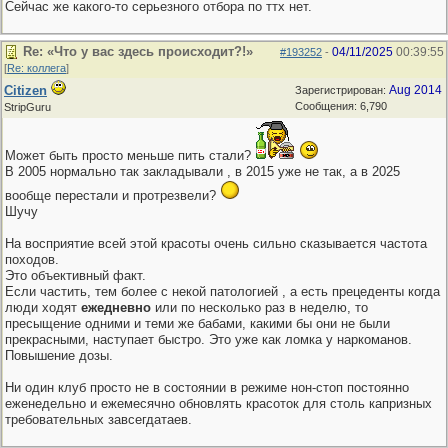
Сейчас же какого-то серьезного отбора по ттх нет.
Re: «Что у вас здесь происходит?!»
04/11/2025
00:39:55
#193252
-
[
Re: коллега
]
Citizen
Aug 2014
Зарегистрирован:
Сообщения: 6,790
StripGuru
Может быть просто меньше пить стали?
В 2005 нормально так закладывали , в 2015 уже не так, а в 2025
вообще перестали и протрезвели?
Шучу
На восприятие всей этой красоты очень сильно сказывается частота
походов.
Это объективный факт.
Если частить, тем более с некой патологией , а есть прецеденты когда
люди ходят
ежедневно
или по несколько раз в неделю, то
пресыщение одними и теми же бабами, какими бы они не были
прекрасными, наступает быстро. Это уже как ломка у наркоманов.
Повышение дозы.
Ни один клуб просто не в состоянии в режиме нон-стоп постоянно
еженедельно и ежемесячно обновлять красоток для столь капризных
требовательных завсегдатаев.