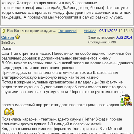
конкурс Хаттера, то приглашали в клубы различные
стрипколлективы(типа парадайз, Даймонд герл, богема). Так вот уже
тогда отмечалась пропасть между фактурой приглашенных и штатных
танцовщиц. А проводили мы мероприятия в самых разных клубах.
Re: Вот что происходит…
06/11/2025
12:13:43
[
Re: коллега
]
#193333
-
Citizen
Aug 2014
Зарегистрирован:
Сообщения: 6,790
StripGuru
Имхо:
Сам True стриптиз в наших Палестинах не особо видимо прижился без
различных добавок и дополнительных ингредиентов к нему.
В 90е- начале нулевых еще был некий запал на волне новизны данного
вида досуга для постсоветских граждан.
Причем здесь он изначально в отличие от тех же Штатов занял
элитарно-боярскую мажорную нишу как те же казино.
Потом в жирные нулевые организаторы и владельцы (по факту не
редко те же сутенеры) улавливая потребности охласа все это дело
спустили на тормозах в угоду черни. Чернь это не ругательство а
просто словесный портрет стандартного потенциального ходока
Появились караоке, «театры», где-то сауны (Hefner Уфа) и прочие
элементы досуга купцов 1-3 гильдий и боярских детей.
Когда-то в моем понимании форматом true стриптиза был Мятный
Носорог. Ну и где он? Большинство уже не помнит и даже не слышали