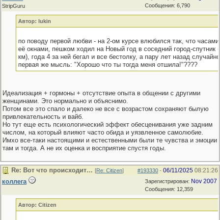
Сообщения: 6,790
StripGuru
Автор: lukin
по поводу первой любви - на 2-ом курсе влюбился так, что часами
её окнами, пешком ходил на Новый год в соседний город-спутник 
км), года 4 за ней бегал и все бестолку, а пару лет назад случайн
первая же мысль: "Хорошо что ты тогда меня отшила!"????
Идеализация + гормоны + отсутствие опыта в общении с другими
женщинами. Это нормально и объяснимо.
Потом все это спало и далеко не все с возрастом сохраняют былую
привлекательность и вайб.
Но тут еще есть психологический эффект обесценивания уже задним
числом, на который влияют часто обида и уязвленное самолюбие.
Имхо все-таки настоящими и естественными были те чувства и эмоции
там и тогда. А не их оценка и восприятие спустя годы.
Re: Вот что происходит…
06/11/2025
08:21:26
[
Re: Citizen
]
#193330
-
коллега
Nov 2007
Зарегистрирован:
Сообщения: 12,359
Автор: Citizen