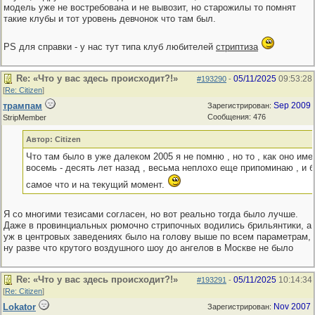
модель уже не востребована и не вывозит, но старожилы то помнят
такие клубы и тот уровень девчонок что там был.
РS для справки - у нас тут типа клуб любителей
стриптиза
Re: «Что у вас здесь происходит?!»
05/11/2025
09:53:28
#193290
-
[
Re: Citizen
]
трампам
Sep 2009
Зарегистрирован:
Сообщения: 476
StripMember
Автор: Citizen
Что там было в уже далеком 2005 я не помню , но то , как оно им
восемь - десять лет назад , весьма неплохо еще припоминаю , и 
самое что и на текущий момент.
Я со многими тезисами согласен, но вот реально тогда было лучше.
Даже в провинциальных рюмочно стрипочных водились брильянтики, а
уж в центровых заведениях было на голову выше по всем параметрам,
ну разве что крутого воздушного шоу до ангелов в Москве не было
Re: «Что у вас здесь происходит?!»
05/11/2025
10:14:34
#193291
-
[
Re: Citizen
]
Lokator
Nov 2007
Зарегистрирован: