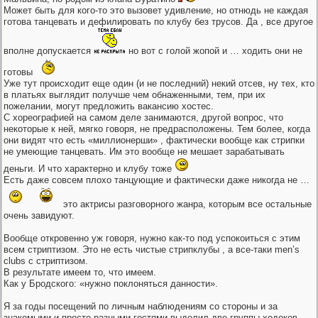
Может быть для кого-то это вызовет удивление, но отнюдь не каждая
готова танцевать и дефилировать по клубу без трусов. Да , все другое
вполне допускается
но вот с голой жопой и … ходить они не
готовы
Уже тут происходит еще один (и не последний) некий отсев, ну тех, кто
в платьях выглядит получше чем обнаженными, тем, при их
пожелании, могут предложить вакансию хостес.
С хореографией на самом деле занимаются, другой вопрос, что
некоторые к ней, мягко говоря, не предрасположены. Тем более, когда
они видят что есть «миллионерши» , фактически вообще как стрипки
не умеющие танцевать. Им это вообще не мешает зарабатывать
деньги. И что характерно и клубу тоже
Есть даже совсем плохо танцующие и фактически даже никогда не …
это актрисы разговорного жанра, которым все остальные
очень завидуют.
Вообще откровенно уж говоря, нужно как-то под успокоиться с этим
всем стриптизом. Это не есть чистые стрипклубы , а все-таки men’s
clubs с стриптизом.
В результате имеем то, что имеем.
Как у Бродского: «нужно поклоняться данности».
Я за годы посещений по личным наблюдениям со стороны и за
знакомыми и просто разными гостями выделил две группы ходоков