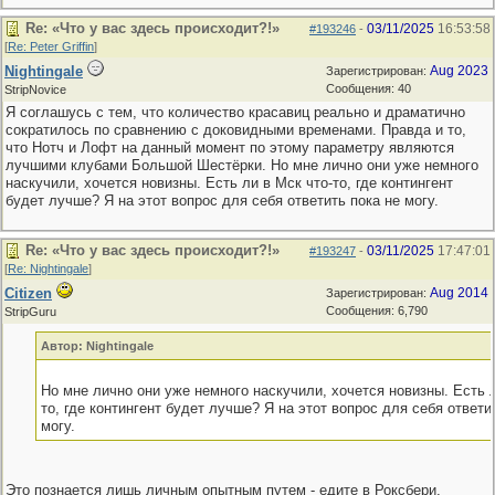
Re: «Что у вас здесь происходит?!»
03/11/2025
16:53:58
#193246
-
[
Re: Peter Griffin
]
Nightingale
Aug 2023
Зарегистрирован:
Сообщения: 40
StripNovice
Я соглашусь с тем, что количество красавиц реально и драматично
сократилось по сравнению с доковидными временами. Правда и то,
что Нотч и Лофт на данный момент по этому параметру являются
лучшими клубами Большой Шестёрки. Но мне лично они уже немного
наскучили, хочется новизны. Есть ли в Мск что-то, где контингент
будет лучше? Я на этот вопрос для себя ответить пока не могу.
Re: «Что у вас здесь происходит?!»
03/11/2025
17:47:01
#193247
-
[
Re: Nightingale
]
Citizen
Aug 2014
Зарегистрирован:
Сообщения: 6,790
StripGuru
Автор: Nightingale
Но мне лично они уже немного наскучили, хочется новизны. Есть л
то, где контингент будет лучше? Я на этот вопрос для себя ответи
могу.
Это познается лишь личным опытным путем - едите в Роксбери,