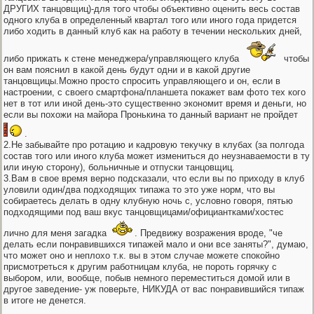
ДРУГИХ танцовщиц)-для того чтобы объективно оценить весь состав
одного клуба в определенный квартал того или иного года придется
либо ходить в данный клуб как на работу в течении нескольких дней,
либо прижать к стене менеджера/управляющего клуба
чтобы
он вам пояснил в какой день будут одни и в какой другие
танцовщицы.Можно просто спросить управляющего и он, если в
настроении, с своего смартфона/планшета покажет вам фото тех кого
нет в тот или иной день-это существенно экономит время и деньги, но
если вы похожи на майора Пронькина то данный вариант не пройдет
.
2.Не забывайте про ротацию и кадровую текучку в клубах (за полгода
состав того или иного клуба может измениться до неузнаваемости в ту
или иную сторону), больничные и отпуски танцовщиц.
3.Вам в свое время верно подсказали, что если вы по приходу в клуб
уловили один/два подходящих типажа то это уже норм, что вы
собираетесь делать в одну клубную ночь с, условно говоря, пятью
подходящими под ваш вкус танцовщицами/официантками/хостес
лично для меня загадка
. Предвижу возражения вроде, "че
делать если понравившихся типажей мало и они все заняты?", думаю,
что может оно и неплохо т.к. вы в этом случае можете спокойно
присмотреться к другим работницам клуба, не пороть горячку с
выбором, или, вообще, побыв немного переместиться домой или в
другое заведение- уж поверьте, НИКУДА от вас понравившийся типаж
в итоге не денется.