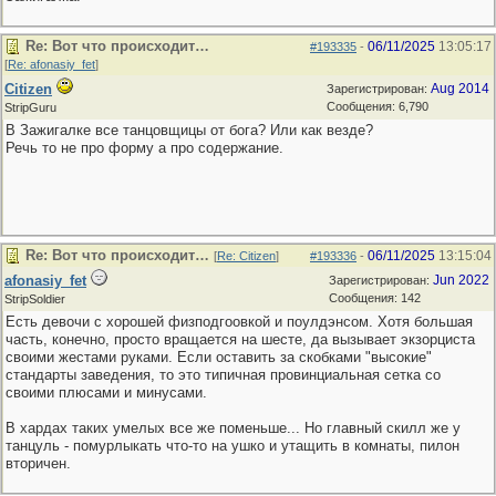
Re: Вот что происходит…
06/11/2025
13:05:17
#193335
-
[
Re: afonasiy_fet
]
Citizen
Aug 2014
Зарегистрирован:
Сообщения: 6,790
StripGuru
В Зажигалке все танцовщицы от бога? Или как везде?
Речь то не про форму а про содержание.
Re: Вот что происходит…
06/11/2025
13:15:04
[
Re: Citizen
]
#193336
-
afonasiy_fet
Jun 2022
Зарегистрирован:
Сообщения: 142
StripSoldier
Есть девочи с хорошей физподгоовкой и поулдэнсом. Хотя большая
часть, конечно, просто вращается на шесте, да вызывает экзорциста
своими жестами руками. Если оставить за скобками "высокие"
стандарты заведения, то это типичная провинциальная сетка со
своими плюсами и минусами.
В хардах таких умелых все же поменьше... Но главный скилл же у
танцуль - помурлыкать что-то на ушко и утащить в комнаты, пилон
вторичен.