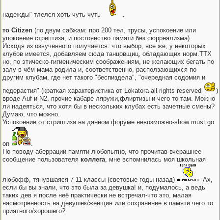
надежды" тлелся хоть чуть чуть
.
то Citizen
(по двум сабжам: про 200 тел, трусы, успокоение или
упокоение стриптиза, и постоянство памяти без сюрреализма)
Исходя из озвученного получается: что выбор, все же, у некоторых
клубов имеется, добавляем сюда танцовщиц, обладающих норм.ТТХ
но, по этическо-гигиеническим соображениям, не желающих бегать по
залу в чём мама родила и, соответственно, расползающихся по
другим клубам, где нет такого "беспиздела", "очередная содомия и
педерастия" (краткая характеристика от Lokatora-all rights reserved
)
вроде Auf и N2, прочие кабаре ляружи,флиртизы и чего то там. Можно
ли надеяться, что хотя бы в нескольких клубах есть зачетные смены?
Думаю, что можно.
Успокоение от стриптиза на данном форуме невозможно-show must go
on
.
По поводу аберрации памяти-любопытно, что прочитав вчерашнее
сообщение пользователя
коллега
, мне вспомнилась моя школьная
любофф, тянувшаяся 7-11 классы (световые годы назад)
-Ах,
если бы вы знали, что это была за девушка! и, подумалось, а ведь
таких дев я после неё практически не встречал-что это, малая
насмотренность на девушек/женщин или сохранение в памяти чего то
приятного/хорошего?