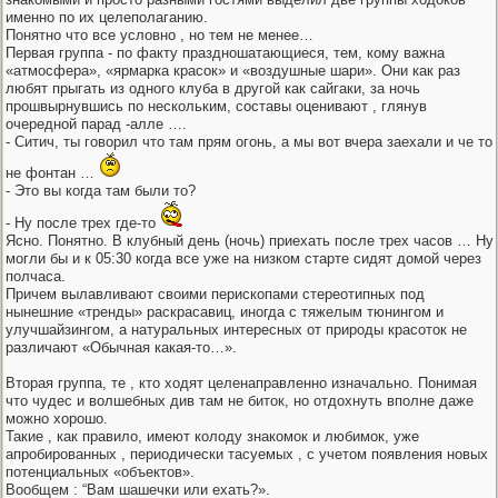
именно по их целеполаганию.
Понятно что все условно , но тем не менее…
Первая группа - по факту праздношатающиеся, тем, кому важна
«атмосфера», «ярмарка красок» и «воздушные шари». Они как раз
любят прыгать из одного клуба в другой как сайгаки, за ночь
прошвырнувшись по нескольким, составы оценивают , глянув
очередной парад -алле ….
- Ситич, ты говорил что там прям огонь, а мы вот вчера заехали и че то
не фонтан …
- Это вы когда там были то?
- Ну после трех где-то
Ясно. Понятно. В клубный день (ночь) приехать после трех часов … Ну
могли бы и к 05:30 когда все уже на низком старте сидят домой через
полчаса.
Причем вылавливают своими перископами стереотипных под
нынешние «тренды» раскрасавиц, иногда с тяжелым тюнингом и
улучшайзингом, а натуральных интересных от природы красоток не
различают «Обычная какая-то…».
Вторая группа, те , кто ходят целенаправленно изначально. Понимая
что чудес и волшебных див там не биток, но отдохнуть вполне даже
можно хорошо.
Такие , как правило, имеют колоду знакомок и любимок, уже
апробированных , периодически тасуемых , с учетом появления новых
потенциальных «объектов».
Вообщем : “Вам шашечки или ехать?».