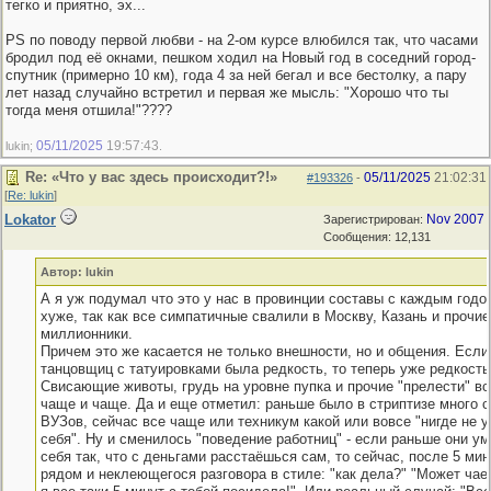
тегко и приятно, эх...
PS по поводу первой любви - на 2-ом курсе влюбился так, что часами
бродил под её окнами, пешком ходил на Новый год в соседний город-
спутник (примерно 10 км), года 4 за ней бегал и все бестолку, а пару
лет назад случайно встретил и первая же мысль: "Хорошо что ты
тогда меня отшила!"????
05/11/2025
19:57:43
lukin;
.
Re: «Что у вас здесь происходит?!»
05/11/2025
21:02:31
#193326
-
[
Re: lukin
]
Lokator
Nov 2007
Зарегистрирован:
Сообщения: 12,131
Автор: lukin
А я уж подумал что это у нас в провинции составы с каждым годо
хуже, так как все симпатичные свалили в Москву, Казань и прочие
миллионники.
Причем это же касается не только внешности, но и общения. Если
танцовщиц с татуировками была редкость, то теперь уже редкость 
Свисающие животы, грудь на уровне пупка и прочие "прелести" в
чаще и чаще. Да и еще отметил: раньше было в стриптизе много с
ВУЗов, сейчас все чаще или техникум какой или вовсе "нигде не у
себя". Ну и сменилось "поведение работниц" - если раньше они ум
себя так, что с деньгами расстаёшься сам, то сейчас, после 5 ми
рядом и неклеющегося разговора в стиле: "как дела?" "Может чае