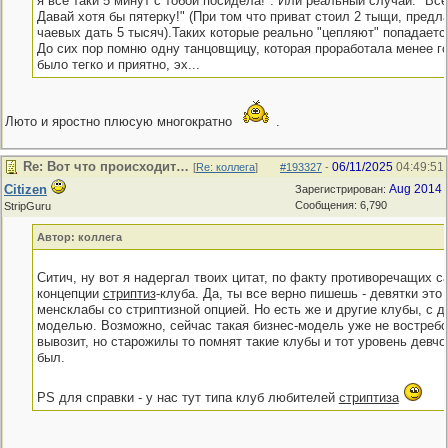
я все таки 5 минут с тобой посидела!". Или реальный случай: "Вс
Давай хотя бы пятерку!" (При том что приват стоил 2 тыщи, предл
чаевых дать 5 тысяч).Таких которые реально "цепляют" попадается
До сих пор помню одну танцовщицу, которая проработала менее го
было тегко и приятно, эх...
Люто и яростно плюсую многократно
.
Re: Вот что происходит…
06/11/2025
04:49:51
[
Re: коллега
]
#193327
-
Citizen
Aug 2014
Зарегистрирован:
Сообщения: 6,790
StripGuru
Автор: коллега
Ситич, ну вот я надергал твоих цитат, по факту противоречащих с
концепции
стриптиз
-клуба. Да, ты все верно пишешь - девятки это
менсклабы со стриптизной опцией. Но есть же и другие клубы, с д
моделью. Возможно, сейчас такая бизнес-модель уже не востребо
вывозит, но старожилы то помнят такие клубы и тот уровень девчо
был.
РS для справки - у нас тут типа клуб любителей
стриптиза