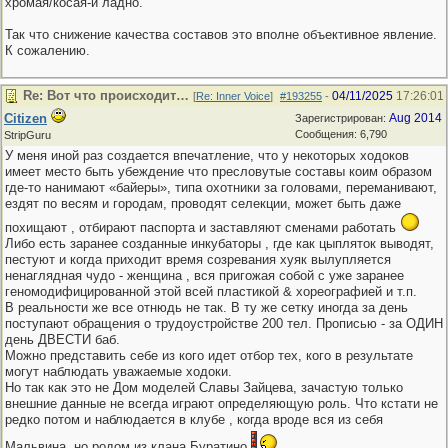
хромая/косая-и ладно.
Так что снижение качества составов это вполне объективное явление.
К сожалению.
Re: Вот что происходит…
04/11/2025
17:26:01
[
Re: Inner Voice
]
#193255
-
Citizen
Aug 2014
Зарегистрирован:
Сообщения: 6,790
StripGuru
У меня иной раз создается впечатление, что у некоторых ходоков
имеет место быть убеждение что пресловутые составы коим образом
где-то нанимают «байеры», типа охотники за головами, переманивают,
ездят по весям и городам, проводят селекции, может быть даже
похищают , отбирают паспорта и заставляют сменами работать
Либо есть заранее созданные инкубаторы , где как цыпляток выводят,
пестуют и когда приходит время созревания хуяк вылупляется
ненаглядная чудо - женщина , вся пригожая собой с уже заранее
геномодифицированной этой всей пластикой & хореографией и т.п.
В реальности же все отнюдь не так. В ту же сетку иногда за день
поступают обращения о трудоустройстве 200 тел. Прописью - за ОДИН
день ДВЕСТИ баб.
Можно представить себе из кого идет отбор тех, кого в результате
могут наблюдать уважаемые ходоки.
Но так как это не Дом моделей Славы Зайцева, зачастую только
внешние данные не всегда играют определяющую роль. Что кстати не
редко потом и наблюдается в клубе , когда вроде вся из себя
Мальвина, но родом из клана Буратино