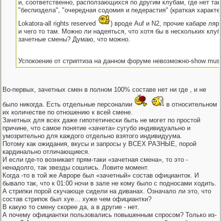
и, соответственно, расползающихся по другим клубам, где нет так
"беспиздела", "очередная содомия и педерастия" (краткая характе
Lokatora-all rights reserved
) вроде Auf и N2, прочие кабаре ля
и чего то там. Можно ли надеяться, что хотя бы в нескольких клуб
зачетные смены? Думаю, что можно.
Успокоение от стриптиза на данном форуме невозможно-show mus
Во-первых, зачетных смен в полном 100% составе нет ни где , и не
было никогда. Есть отдельные персоналии
в относительном
их количестве по отношению к всей смене.
Зачетных для всех даже гипотетически быть не могет по простой
причине, что самое понятие «зачета» сугубо индивидуально и
умозрительно для каждого отдельно взятого индивидуума.
Потому как ожидания, вкусы и запросы у ВСЕХ РАЗНЫЕ, порой
кардинально отличающиеся.
И если где-то возникает прям-таки «зачетная смена», то это -
ненадолго, так звезды сошлись. Ловите момент.
Когда -то в той же Авроре был «зачетный» состав официанток. И
бывало так, что к 01:00 ночи в зале не кому было с подносами ходить.
А стрипки порой скучающе сидели на диванах. Означало ли это, что
состав стрипок был хуе… хуже чем официантки?
В какую то смену скорее да, а в другие - нет.
А почему официантки пользовались повышенным спросом? Только из-