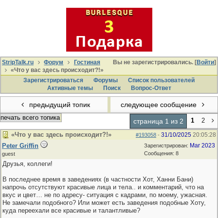
StripTalk.ru
Форум
Гостиная
Вы не зарегистрировались. [
Войти
]
«Что у вас здесь происходит?!»
Зарегистрироваться
Форумы
Список пользователей
Активные темы
Поиcк
Вопрос-Ответ
предыдущий топик
следующее сообщение
печать всего топика
1
2
страница 1 из 2
«Что у вас здесь происходит?!»
31/10/2025
20:05:28
#193058
-
Peter Griffin
Mar 2023
Зарегистрирован:
Сообщения: 8
guest
Друзья, коллеги!
В последнее время в заведениях (в частности Хот, Ханни Бани)
напрочь отсутствуют красивые лица и тела.. и комментарий, что на
вкус и цвет… не по адресу- ситуация с кадрами, по моему, ужасная.
Не замечали подобного? Или может есть заведения подобные Хоту,
куда переехали все красивые и талантливые?