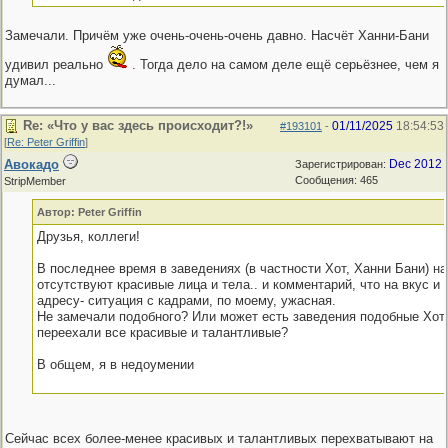
Замечали. Причём уже очень-очень-очень давно. Насчёт Ханни-Бани
удивил реально
. Тогда дело на самом деле ещё серьёзнее, чем я
думал...
Re: «Что у вас здесь происходит?!»
01/11/2025
18:54:53
#193101
-
[
Re: Peter Griffin
]
Авокадо
Dec 2012
Зарегистрирован:
Сообщения: 465
StripMember
Автор: Peter Griffin
Друзья, коллеги!
В последнее время в заведениях (в частности Хот, Ханни Бани) н
отсутствуют красивые лица и тела.. и комментарий, что на вкус и
адресу- ситуация с кадрами, по моему, ужасная.
Не замечали подобного? Или может есть заведения подобные Хоту
переехали все красивые и талантливые?
В общем, я в недоумении
Сейчас всех более-менее красивых и талантливых перехватывают на