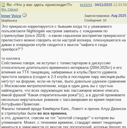
Re: «Что у вас здесь происходит?!»
04/11/2025
12:33:59
#193253
-
[
Re: Citizen
]
Inner Voice
Aug 2025
Зарегистрирован:
Сообщения: 10
StripNovice
Это прекрасно коррелируется с бывшим когда то у уважаемого
пользовтаеля Nightingale настроем завязать с хождением по
стрипклубам (since 2024) - о каком серьезном восприятии прекрасного/
прелестного можно говорить если настрой волкера, плюхнувшегося на
диван в очередном клубе сводится к мысли "нафига я сюда
припёрся?"?
то коллега
Собственно говоря, не вступал с топикстартером в дискуссию
относительно длительного временного интервала (2004-2025гг) и его
влияния на ТТХ танцовщиц, набираемых в клубы.Просто удивила
простота запроса (сходил в 2-3 клуба в последние пару месяцев-рыбы
нет)-тут на форуме, если не путаю, было довольно удачное сравнение
с Московским метрополитеном, когда в один день вы с грустью
наблюдаете, что всех окружающих вас пассажиров можно описать
ёмкой фразой "Какая отвратительная рожа!"(с), а в другой проживаете
несколько вирутальных романов с пассажирками во время перегона
Алтуфьево-Пражская...
Фанаты типажей вроде Кимберли Капс, Ловетт и прочих Алур Дженсон
в стрипклубах были
во все времена
,
а это, думается, совсем не тот "золотой стандарт" о котором вы
упоминаете. Может, с течением времени, стандарт имеет тенденцию
меняться в зависимости от вкусов тех посетителей, которые бродят по