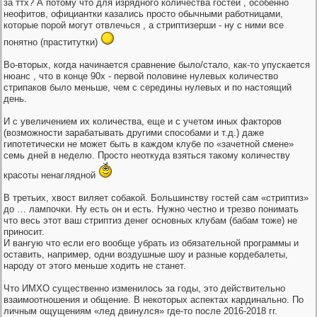
за ттх? А потому что для изрядного количества гостей , особенно
неофитов, официантки казались просто обычными работницами,
которые порой могут отвлечься , а стриптизерши - ну с ними все
понятно (праститутки)
Во-вторых, когда начинается сравнение было/стало, как-то упускается
нюанс , что в конце 90х - первой половине нулевых количество
стрипаков было меньше, чем с середины нулевых и по настоящий
день.
И с увеличением их количества, еще и с учетом иных факторов
(возможности зарабатывать другими способами и т.д.) даже
гипотетически не может быть в каждом клубе по «зачетной смене»
семь дней в неделю. Просто неоткуда взяться такому количеству
красоты ненаглядной
В третьих, хвост виляет собакой. Большинству гостей сам «стриптиз»
до … лампочки. Ну есть он и есть. Нужно честно и трезво понимать
что весь этот ваш стриптиз денег основных клубам (бабам тоже) не
приносит.
И вангую что если его вообще убрать из обязательной программы и
оставить, например, одни воздушные шоу и разные кордебалеты,
народу от этого меньше ходить не станет.
Что ИМХО существенно изменилось за годы, это действительно
взаимоотношения и общение. В некоторых аспектах кардинально. По
личным ощущениям «лед двинулся» где-то после 2016-2018 гг.