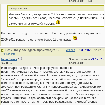
Сообщения: 12,131
Автор: Citizen
Что там было в уже далеком 2005 я не помню , но то , как оно им
восемь - десять лет назад , весьма неплохо еще припоминаю , и 
самое что и на текущий момент.
Восемь лет назад - это мгновенье. По факту резкий спад случился в
2009-2010 годах. То есть уже более 15 лет назад
.
Re: «Что у вас здесь происходит?!»
05/11/2025
19:38:01
#193302
-
[
Re: коллега
]
Inner Voice
Aug 2025
Зарегистрирован:
Сообщения: 10
StripNovice
Благодарю, за достаточно развернутое пояснение,
проиллюстрированное (хотя, может, фоток и не хватает хе-хе) на
примере из собственной жизни. Можно, конечно, и тут причепиться с
"умными" распросами вроде "сколько клубов из ста(или сколько их
было в Москве в нулевые) вы обслуживали или куда девались
девушки, не прошедшие кастинг у привередливых арт-директоров тех
лет?" намякивая на, возможно, половинчатый охват увиденного вами и
последующую материализацию не взятых в эти клубы танцовщиц в
клубах, например, с требованиями поскромнее (естессно в эти же
годы)-но это просто так,не чтобы вас раззадорить, а чтобы "огонёк