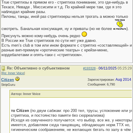
True стриптизы в прямом его - стриптиза понимании, это где-нибудь в
Техасе, Неваде , Миссисипи и т.д. По крайней мере там, где я это
наблюдал крайние разы.
Пилоны, танцы, иной раз стриптизерш нельзя трогать а можно только
смотреть. Банальная консумация, ну и приваты (но не более
).
Присунуть можно кому-нибудь очень редко
В России же True стриптизов по сути нет уже давно.
Есть men’s club в том или ином формате с стриптиз «составляющей» и
разные вип-премиум «эротические театры» с крейзи-меню,
кордебалетами и опять-таки с «стриптизом».
Re: Объективно о субъективном
06/11/2025
05:25:29
#193328
-
[
Re: Inner Voice
]
Citizen
Aug 2014
Зарегистрирован:
Сообщения: 6,790
StripGuru
Автор: Inner Voice
то Citizen
(по двум сабжам: про 200 тел, трусы, успокоение или у
стриптиза, и постоянство памяти без сюрреализма)
Исходя из озвученного получается: что выбор, все же, у некоторы
имеется, добавляем сюда танцовщиц, обладающих норм.ТТХ но, п
гигиеническим соображениям, не желающих бегать по залу в чём