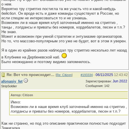
о нем.
Вероятно тру стриптиз постигла та же участь что и какой-нибудь
бейсбол. Он вроде есть и даже команды существуют в России, но
если спецом не интересоваться то и не узнаешь.
Возможен ли в наше время клуб заточенный именно на стриптиз ,
танцы , лэпдансы и приваты без номеров, кордебалетов, песен и т.п.?
Не знаю.
Может и возможен при умной стратегии и энтузиазме организаторов.
Но то, что массово-популярным это уже не будет, вот в этом я уверен.
Я в один из крайних разов наблюдал тру стриптиз несколько лет назад
в Клубнике на Дербеневской наб.
Было неожиданно и поэтому видимо запомнилось.
Re: Вот что происходит…
06/11/2025
12:43:42
[
Re: Citizen
]
#193334
-
afonasiy_fet
Jun 2022
Зарегистрирован:
Сообщения: 142
StripSoldier
Автор: Citizen
Имхо:
Возможен ли в наше время клуб заточенный именно на стриптиз , 
лэпдансы и приваты без номеров, кордебалетов, песен и т.п.?
Как ни странно, но под это описание практически полностью подходит
Зажигалка.