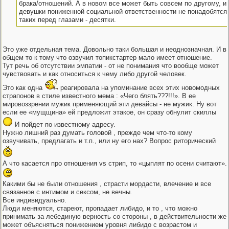
брака/отношений. А в новом все может быть совсем по другому, и 
девушки пониженной социальной ответственности не понадобятся
таких перед глазами - десятки.
Это уже отдельная тема. Довольно таки большая и неоднозначная. И в
общем то к тому что озвучил топикстартер мало имеет отношение.
Тут речь об отсутствии эмпатии - от не понимания что вообще может
чувствовать и как относиться к чему либо другой человек.
Это как одна
реагировала на упоминание всех этих новомодных
страпонов в стиле известного мема : «Чего блять???!!!». В ее
мировоззрении мужик применяющий эти девайсы - не мужик. Ну вот
если ее «мущщина» ей предложит этакое, он сразу обнулит скиллы
И пойдет по известному адресу.
Нужно лишний раз думать головой , прежде чем что-то кому
озвучивать, предлагать и т.п., или ну его нах? Вопрос риторический
А что касается про отношения vs стрип, то «цыплят по осени считают».
Какими бы не были отношения , страсти мордасти, влечение и все
связанное с интимом и сексом, не вечны.
Все индивидуально.
Люди меняются, стареют, пропадает либидо, и то , что можно
принимать за лебединую верность со стороны , в действительности же
может объясняться понижением уровня либидо с возрастом и