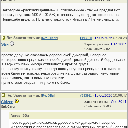
Некоторые «раскрепощенные» и «современные» так же предлагают
своим девушкам МЖМ , ЖМЖ, страпоны , куколд , которые они на
Порнохабе видели. Ну а чего такого то? Чувства ? Не не слышали.
Re: Заноза топчик
16/06/2026
07:20:28
[
Re: Citizen
]
#193910
-
ЭБи
Dec 2007
Зарегистрирован:
Сообщения: 6,154
просто девушка оказалась деревенской дикаркой, наверное.
и стереотипно представляет себе дикий грязный дешевый бордельезо.
а ведь стрипаки иногда отличаются друг от друга.
по своему опыту скажу - всегда всех девушек приводил в стрипачок.
всем было интересно. некоторых не на шутку заводило. некоторые
веселились, как в обычном ночнике.
прям отврат-отврат - ни у кого не было.
Re: Заноза топчик
16/06/2026
10:08:47
[
Re: ЭБи
]
#193911
-
Citizen
Aug 2014
Зарегистрирован:
Сообщения: 6,790
StripGuru
Автор: ЭБи
просто девушка оказалась деревенской дикаркой, наверное.
и стереотипно представляет себе дикий грязный дешевый бордель