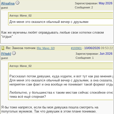
Alisalisa
May 2026
Зарегистрирован:
Сообщения: 2
guest
Автор: Мачо_02
Для меня это оказался обычный вечер с друзьями
Как же мужчины любят оправдывать любые свои хотелки словом
“отдых”
Re: Заноза топчик
10/06/2026
09:53:22
[
Re: Мачо_02
]
#193901
-
(Vitek)
Jun 2026
Зарегистрирован:
Сообщения: 1
guest
Автор: Мачо_02
Рассказал потом девушке, куда ходили, и вот тут как раз мнения 
Для меня это оказался обычный вечер с друзьями, а она сказала, 
неприятен сам факт и она вообще не понимает такой формат отды
Любопытно, у большинства к таким местам сейчас спокойное отн
тема всё ещё спорная?
Я бы тоже напрягся, если бы моя девушка пошла смотреть на
полуголых мужиков. Так что девушек в этом плане понимаю.