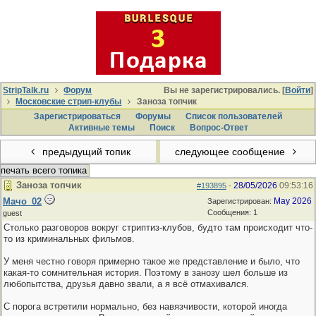
StripTalk.ru
Форум
Вы не зарегистрировались. [
Войти
]
Московские стрип-клубы
Заноза топчик
Зарегистрироваться
Форумы
Список пользователей
Активные темы
Поиcк
Вопрос-Ответ
предыдущий топик
следующее сообщение
печать всего топика
Заноза топчик
28/05/2026
09:53:16
#193895
-
Мачо_02
May 2026
Зарегистрирован:
Сообщения: 1
guest
Столько разговоров вокруг стриптиз-клубов, будто там происходит что-
то из криминальных фильмов.
У меня честно говоря примерно такое же представление и было, что
какая-то сомнительная история. Поэтому в занозу шел больше из
любопытства, друзья давно звали, а я всё отмахивался.
С порога встретили нормально, без навязчивости, которой иногда