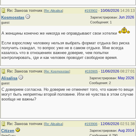
Re: Заноза топчик
10/06/2026
14:26:13
[
Re: Alisalisa
]
#193902
-
Kosmosstas
Jun 2026
Зарегистрирован:
Сообщения: 1
guest
А женщины конечно же никогда не оправдывают свои хотелки
Если взрослому человеку нельзя выбрать формат отдыха без риска
получить скандал, то вопрос уже не в самом отдыхе. Мне всегда
казалось что в отношениях важнее доверие, чем попытки
контролировать, где и как человек проводит свободное время.
Re: Заноза топчик
11/06/2026
08:27:01
[
Re: Kosmosstas
]
#193905
-
Alisalisa
May 2026
Зарегистрирован:
Сообщения: 2
guest
С доверием согласна. Но доверие не отменяет того, что какие-то вещи
могут быть неприятны второй половине. Или её чувства в этом случае
вообще не важны?
Re: Заноза топчик
12/06/2026
02:51:38
[
Re: Alisalisa
]
#193906
-
Citizen
Aug 2014
Зарегистрирован:
Сообщения: 6,790
StripGuru