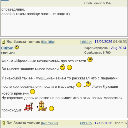
Сообщения: 6,154
справедливо.
своей о таком вообще знать не надо =)
Re: Заноза топчик
17/06/2026
04:46:53
[
Re: ЭБи
]
#193914
-
Citizen
Aug 2014
Зарегистрирован:
Сообщения: 6,790
StripGuru
Фильм «Идеальные незнакомцы» про это кстати
Во многих знаниях много печали
У знакомой так ее «мущщина» зачем то рассказал что с пацанами
после корпоратива они пошли в массажку
Женя Лукашин
нового времени
Ну взрослая девочка разве не понимает что в этих ваших массажках
происходит
Re: Заноза топчик
17/06/2026
18:27:16
[
Re: Citizen
]
#193915
-