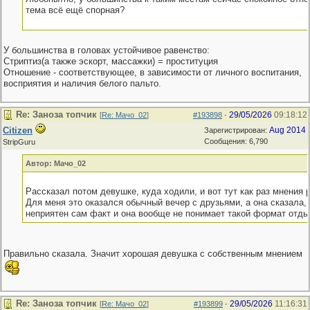
тема всё ещё спорная?
У большинства в головах устойчивое равенство:
Стриптиз(а также эскорт, массажки) = проституция
Отношение - соответствующее, в зависимости от личного воспитания,
восприятия и наличия белого пальто.
Re: Заноза топчик
29/05/2026
09:18:12
[
Re: Мачо_02
]
#193898
-
Citizen
Aug 2014
Зарегистрирован:
Сообщения: 6,790
StripGuru
Автор: Мачо_02
Рассказал потом девушке, куда ходили, и вот тут как раз мнения 
Для меня это оказался обычный вечер с друзьями, а она сказала, 
неприятен сам факт и она вообще не понимает такой формат отды
Правильно сказала. Значит хорошая девушка с собственным мнением
Re: Заноза топчик
29/05/2026
11:16:31
[
Re: Мачо_02
]
#193899
-