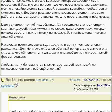
ждешь от таких мест. В зале красивый интерьер, хороший свет,
нормальный бар, музыка не орет так, что невозможно разговаривать,
можно спокойно сидеть компанией, заказать коктейли, пообщаться и
смотреть шоу. Девушки реально очень красивые, видно, что умеют
работать с залом, держать внимание, а не просто выходят под музыку.
Еще удивило, что публика обычная. За соседними столами сидели
компании друзей, пара мужчин постарше, даже видел пару, которая
пришла вместе, ниикто никому не мешает, без пьяных конфликтов и
лишней суеты.
Рассказал потом девушке, куда ходили, и вот тут как раз мнения
разошлись. Для меня это оказался обычный вечер с друзьями, а она
сказала, что ей неприятен сам факт и она вообще не понимает такой
формат отдыха.
Любопытно, у большинства к таким местам сейчас спокойное
отношение или тема всё ещё спорная?
Re: Заноза топчик
29/05/2026
08:06:09
[
Re: Мачо_02
]
#193897
-
коллега
Nov 2007
Зарегистрирован:
Сообщения: 12,359
Цитировать
Любопытно, у большинства к таким местам сейчас спокойное отн