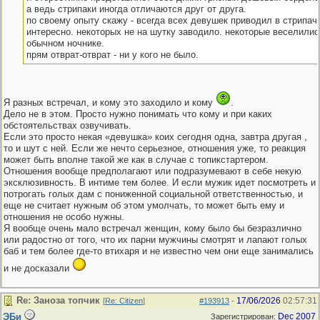
а ведь стрипаки иногда отличаются друг от друга.
по своему опыту скажу - всегда всех девушек приводил в стрипач
интересно. некоторых не на шутку заводило. некоторые веселились
обычном ночнике.
прям отврат-отврат - ни у кого не было.
Я разных встречал, и кому это заходило и кому
.
Дело не в этом. Просто нужно понимать что кому и при каких
обстоятельствах озвучивать.
Если это просто некая «девушка» коих сегодня одна, завтра другая ,
то и шут с ней. Если же нечто серьезное, отношения уже, то реакция
может быть вполне такой же как в случае с топикстартером.
Отношения вообще предполагают или подразумевают в себе некую
эксклюзивность. В интиме тем более. И если мужик идет посмотреть и
потрогать голых дам с пониженной социальной ответственностью, и
еще не считает нужным об этом умолчать, то может быть ему и
отношения не особо нужны.
Я вообще очень мало встречал женщин, кому было бы безразлично
или радостно от того, что их парни мужчины смотрят и лапают голых
баб и тем более где-то втихаря и не известно чем они еще занимались
и не досказали
Re: Заноза топчик
17/06/2026
02:57:31
[
Re: Citizen
]
#193913
-
ЭБи
Dec 2007
Зарегистрирован: