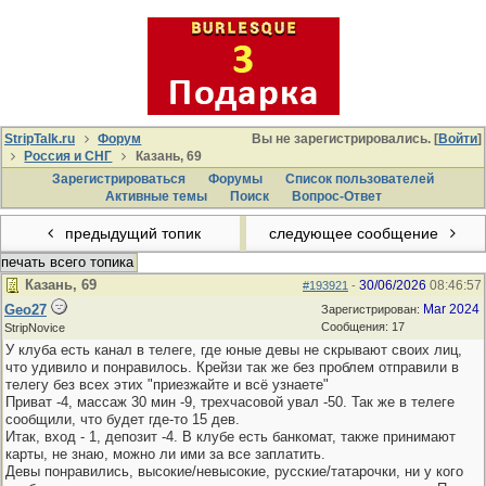
StripTalk.ru
Форум
Вы не зарегистрировались. [
Войти
]
Россия и СНГ
Казань, 69
Зарегистрироваться
Форумы
Список пользователей
Активные темы
Поиcк
Вопрос-Ответ
предыдущий топик
следующее сообщение
печать всего топика
Казань, 69
30/06/2026
08:46:57
#193921
-
Geo27
Mar 2024
Зарегистрирован:
Сообщения: 17
StripNovice
У клуба есть канал в телеге, где юные девы не скрывают своих лиц,
что удивило и понравилось. Крейзи так же без проблем отправили в
телегу без всех этих "приезжайте и всё узнаете"
Приват -4, массаж 30 мин -9, трехчасовой увал -50. Так же в телеге
сообщили, что будет где-то 15 дев.
Итак, вход - 1, депозит -4. В клубе есть банкомат, также принимают
карты, не знаю, можно ли ими за все заплатить.
Девы понравились, высокие/невысокие, русские/татарочки, ни у кого