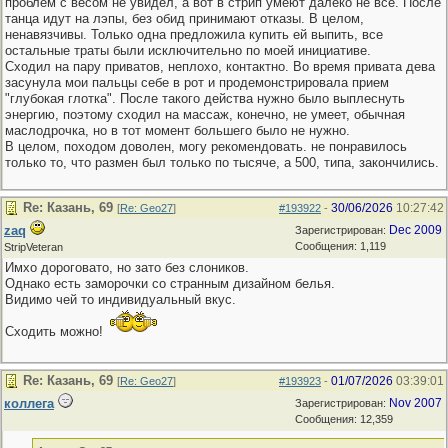
проблем с весом не увидел, а вот в стрип умеют далеко не все. После
танца идут на лэпы, без обид принимают отказы. В целом,
ненавязчивы. Только одна предложила купить ей выпить, все
остальные траты были исключительно по моей инициативе.
Сходил на пару приватов, неплохо, контактно. Во время привата дева
засунула мои пальцы себе в рот и продемонстрировала прием
"глубокая глотка". После такого действа нужно было выплеснуть
энергию, поэтому сходил на массаж, конечно, не умеет, обычная
маслодрочка, но в тот момент большего было не нужно.
В целом, походом доволен, могу рекомендовать. не понравилось
только то, что размен был только по тысяче, а 500, типа, закончились.
Re: Казань, 69
30/06/2026
10:27:42
[
Re: Geo27
]
#193922
-
zaq
Dec 2009
Зарегистрирован:
Сообщения: 1,119
StripVeteran
Имхо дороговато, но зато без слоников.
Однако есть заморочки со странным дизайном белья.
Видимо чей то индивидуальный вкус.
Сходить можно!
Re: Казань, 69
01/07/2026
03:39:01
[
Re: Geo27
]
#193923
-
коллега
Nov 2007
Зарегистрирован:
Сообщения: 12,359