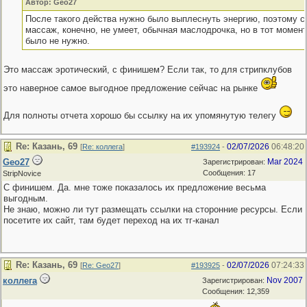
Автор: Geo27
После такого действа нужно было выплеснуть энергию, поэтому с
массаж, конечно, не умеет, обычная маслодрочка, но в тот момен
было не нужно.
Это массаж эротический, с финишем? Если так, то для стрипклубов
это наверное самое выгодное предложение сейчас на рынке
Для полноты отчета хорошо бы ссылку на их упомянутую телегу
Re: Казань, 69
02/07/2026
06:48:20
[
Re: коллега
]
#193924
-
Geo27
Mar 2024
Зарегистрирован:
Сообщения: 17
StripNovice
С финишем. Да. мне тоже показалось их предложение весьма
выгодным.
Не знаю, можно ли тут размещать ссылки на сторонние ресурсы. Если
посетите их сайт, там будет переход на их тг-канал
Re: Казань, 69
02/07/2026
07:24:33
[
Re: Geo27
]
#193925
-
коллега
Nov 2007
Зарегистрирован:
Сообщения: 12,359