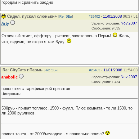
городам и сравнить заодно
Сидел, пускал слюньки+
11/01/2008
06:37:51
[
Re: ЭБи
]
#25402
-
Arty
Nov 2007
Зарегистрирован:
Сообщения: 9,535
Отличный отчет, аффтору - риспект, захотелось в Пермь!
Жаль,
что, видимо, не скоро я там буду.
Re: CityCats г.Пермь
11/01/2008
11:54:03
[
Re: ЭБи
]
#25403
-
anabolic
Nov 2007
Зарегистрирован:
Сообщения: 1,434
непонятки с тарификацией приватов:
Цитировать:
500руб - приват топлесс, 1500 - фулл. Плюс комната - то ли 1500, то
ли 2000 рубликов.
приват-танец - от 2000/мелодию - я правильно понял?