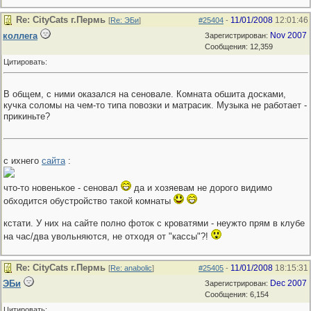
Re: CityCats г.Пермь
11/01/2008
12:01:46
[
Re: ЭБи
]
#25404
-
коллега
Nov 2007
Зарегистрирован:
Сообщения: 12,359
Цитировать:
В общем, с ними оказался на сеновале. Комната обшита досками,
кучка соломы на чем-то типа повозки и матрасик. Музыка не работает -
прикиньте?
с ихнего
сайта
:
что-то новенькое - сеновал
да и хозяевам не дорого видимо
обходится обустройство такой комнаты
кстати. У них на сайте полно фоток с кроватями - неужто прям в клубе
на час/два увольняются, не отходя от "кассы"?!
Re: CityCats г.Пермь
11/01/2008
18:15:31
[
Re: anabolic
]
#25405
-
ЭБи
Dec 2007
Зарегистрирован:
Сообщения: 6,154
Цитировать: