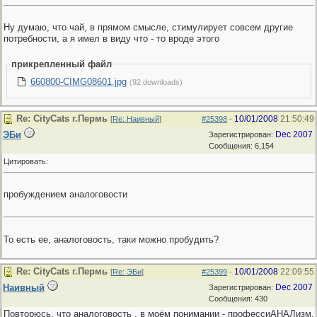
Ну думаю, что чай, в прямом смысле, стимулирует совсем другие
потребности, а я имел в виду что - то вроде этого
прикрепленный файл
660800-CIMG08601.jpg
(92 downloads)
Re: CityCats г.Пермь
10/01/2008
21:50:49
[
Re: Наивный
]
#25398
-
ЭБи
Dec 2007
Зарегистрирован:
Сообщения: 6,154
Цитировать:
пробуждением аналоговости
То есть ее, аналоговость, таки можно пробудить?
Re: CityCats г.Пермь
10/01/2008
22:09:55
[
Re: ЭБи
]
#25399
-
Наивный
Dec 2007
Зарегистрирован:
Сообщения: 430
Повторюсь, что аналоговость , в моём понимании - профессиАНАЛизм,