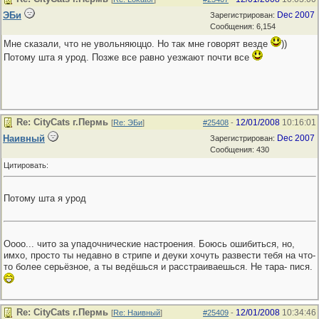
ЭБи
Dec 2007
Зарегистрирован:
Сообщения: 6,154
Мне сказали, что не увольняюццо. Но так мне говорят везде
))
Потому шта я урод. Позже все равно уезжают почти все
Re: CityCats г.Пермь
12/01/2008
10:16:01
[
Re: ЭБи
]
#25408
-
Наивный
Dec 2007
Зарегистрирован:
Сообщения: 430
Цитировать:
Потому шта я урод
Оооо... чито за упадочнические настроения. Боюсь ошибиться, но,
имхо, просто ты недавно в стрипе и деуки хочуть развести тебя на что-
то более серьёзное, а ты ведёшься и расстраиваешься. Не тара- пися.
Re: CityCats г.Пермь
12/01/2008
10:34:46
[
Re: Наивный
]
#25409
-