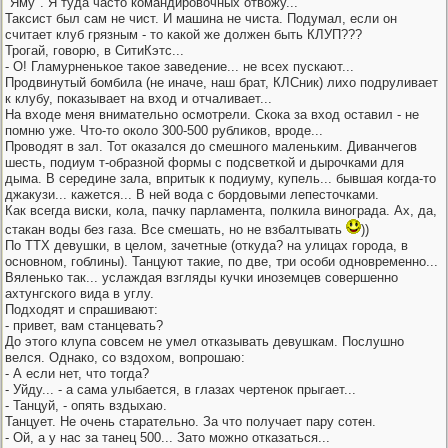
"Яму". Я туда часто командировочных отвожу...
Таксист был сам не чист. И машина не чиста. Подумал, если он
считает клуб грязным - то какой же должен быть КЛУП???
Трогай, говорю, в СитиКэтс...
- О! Гламурненькое такое заведение... не всех пускают...
Продвинутый бомбила (не иначе, наш брат, КЛСник) лихо подруливает
к клубу, показывает на вход и отчаливает...
На входе меня внимательно осмотрели. Скока за вход оставил - не
помню уже. Что-то около 300-500 рубликов, вроде...
Проводят в зал. Тот оказался до смешного маленьким. Диванчегов
шесть, подиум т-образной формы с подсветкой и дырочками для
дыма. В середине зала, впритык к подиуму, купель... бывшая когда-то
джакузи... кажется... В ней вода с бордовыми лепесточками.
Как всегда виски, кола, пачку парламента, полкила винограда. Ах, да,
стакан воды без газа. Все смешать, но не взбалтывать
))
По ТТХ девушки, в целом, зачетные (откуда? на улицах города, в
основном, гоблины). Танцуют такие, по две, три особи одновременно...
Вяленько так... услаждая взгляды кучки иноземцев совершенно
ахтунгского вида в углу.
Подходят и спрашивают:
- привет, вам станцевать?
До этого клупа совсем не умел отказывать девушкам. Послушно
велся. Однако, со вздохом, вопрошаю:
- А если нет, что тогда?
- Уйду... - а сама улыбается, в глазах чертенок прыгает...
- Танцуй, - опять вздыхаю.
Танцует. Не очень старательно. За что получает пару сотен.
- Ой, а у нас за танец 500... Зато можно отказаться...