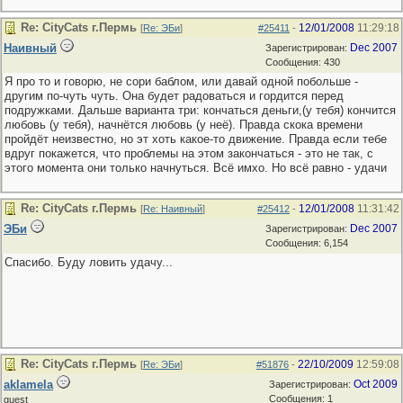
Re: CityCats г.Пермь
12/01/2008
11:29:18
[
Re: ЭБи
]
#25411
-
Наивный
Dec 2007
Зарегистрирован:
Сообщения: 430
Я про то и говорю, не сори баблом, или давай одной побольше -
другим по-чуть чуть. Она будет радоваться и гордится перед
подружками. Дальше варианта три: кончаться деньги,(у тебя) кончится
любовь (у тебя), начнётся любовь (у неё). Правда скока времени
пройдёт неизвестно, но эт хоть какое-то движение. Правда если тебе
вдруг покажется, что проблемы на этом закончаться - это не так, с
этого момента они только начнуться. Всё имхо. Но всё равно - удачи
Re: CityCats г.Пермь
12/01/2008
11:31:42
[
Re: Наивный
]
#25412
-
ЭБи
Dec 2007
Зарегистрирован:
Сообщения: 6,154
Спасибо. Буду ловить удачу...
Re: CityCats г.Пермь
22/10/2009
12:59:08
[
Re: ЭБи
]
#51876
-
aklamela
Oct 2009
Зарегистрирован:
Сообщения: 1
guest