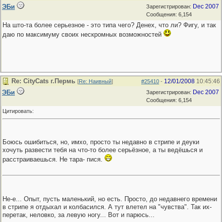
ЭБи
Dec 2007
Зарегистрирован:
Сообщения: 6,154
На што-та более серьезное - это типа чего? Денех, что ли? Фигу, и так
даю по максимуму своих нескромных возможностей
Re: CityCats г.Пермь
12/01/2008
10:45:46
[
Re: Наивный
]
#25410
-
ЭБи
Dec 2007
Зарегистрирован:
Сообщения: 6,154
Цитировать:
Боюсь ошибиться, но, имхо, просто ты недавно в стрипе и деуки
хочуть развести тебя на что-то более серьёзное, а ты ведёшься и
расстраиваешься. Не тара- пися.
Не-е... Опыт, пусть маленький, но есть. Просто, до недавнего времени
в стрипе я отдыхал и колбасился. А тут влетел на "чувства". Так их-
перетак, неловко, за левую ногу... Вот и парюсь...