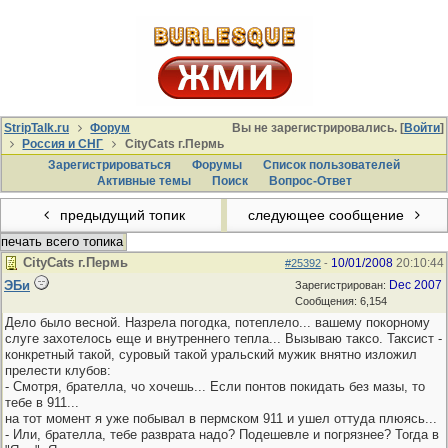
StripTalk.ru
Форум
Вы не зарегистрировались. [
Войти
]
Россия и СНГ
CityCats г.Пермь
Зарегистрироваться
Форумы
Список пользователей
Активные темы
Поиcк
Вопрос-Ответ
предыдущий топик
следующее сообщение
печать всего топика
CityCats г.Пермь
10/01/2008
20:10:44
#25392
-
ЭБи
Dec 2007
Зарегистрирован:
Сообщения: 6,154
Дело было весной. Назрела погодка, потеплело... вашему покорному
слуге захотелось еще и внутреннего тепла... Вызываю таксо. Таксист -
конкретный такой, суровый такой уральский мужик внятно изложил
прелести клубов:
- Смотря, брателла, чо хочешь... Если понтов покидать без мазы, то
тебе в 911...
на тот момент я уже побывал в пермском 911 и ушел оттуда плюясь...
- Или, брателла, тебе разврата надо? Подешевле и погрязнее? Тогда в