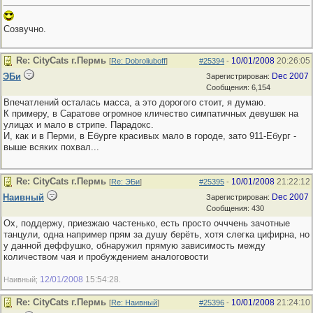
Созвучно.
Re: CityCats г.Пермь
10/01/2008
20:26:05
[
Re: Dobroliuboff
]
#25394
-
ЭБи
Dec 2007
Зарегистрирован:
Сообщения: 6,154
Впечатлений осталась масса, а это дорогого стоит, я думаю.
К примеру, в Саратове огромное кличество симпатичных девушек на
улицах и мало в стрипе. Парадокс.
И, как и в Перми, в Ебурге красивых мало в городе, зато 911-Ебург -
выше всяких похвал...
Re: CityCats г.Пермь
10/01/2008
21:22:12
[
Re: ЭБи
]
#25395
-
Наивный
Dec 2007
Зарегистрирован:
Сообщения: 430
Ох, поддержу, приезжаю частенько, есть просто очччень зачотные
танцули, одна например прям за душу берёть, хотя слегка цифирна, но
у данной деффушко, обнаружил прямую зависимость между
количеством чая и пробуждением аналоговости
12/01/2008
15:54:28
Наивный;
.
Re: CityCats г.Пермь
10/01/2008
21:24:10
[
Re: Наивный
]
#25396
-