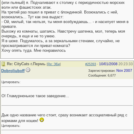
(или пьяный) я. Подчаливают к столику с периодичностью морских
волн или фашистских атак.
На третий раз пошел в приват с блондинкой. Возюкались с ней,
возюкались... Тут как она выдаст:
- Ой, милый, так нельзя, ты меня возбуждаешь... - и насилует меня в
привате.
Выхожу из комнаты, шатаясь. Навстречу шатенка, мол, теперь моя
очередь, я еще и не то умею.
Я в шоке. Подумалось, а за зеркальными стенами, случайно, не
просматривается ли приват-комната?
Хочу опять туда. Мне понравилось
Re: CityCats г.Пермь
10/01/2008
20:23:33
[
Re: ЭБи
]
#25393
-
Dobroliuboff
Nov 2007
Зарегистрирован:
Сообщения: 6,677
Цитировать:
О! Гламурненькое такое заведение...
Дык одно название чего стоит, сразу возникает ассоциативный ряд с
кормами для кошек!
Цитировать: