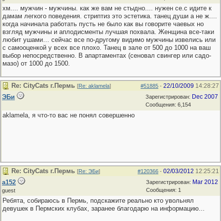
хм.... мужчин - мужчины. как же вам не стыдно.... нужен се.с идите к
дамам легкого поведения. стриптиз это эстетика. танец души а не ж....
когда начинала работать пусть не было как вы говорите чаевых но
взгляд мужчины и аплодисменты лучшая похвала. Женщина все-таки
любит ушами… сейчас все по-другому видимо мужчины извелись или
с самооценкой у всех все плохо. Танец в зале от 500 до 1000 на ваш
выбор непосредственно. В апартаментах (сеновал свингер или садо-
мазо) от 1000 до 1500.
Re: CityCats г.Пермь
22/10/2009
14:28:27
[
Re: aklamela
]
#51885
-
ЭБи
Dec 2007
Зарегистрирован:
Сообщения: 6,154
aklamela, я что-то вас не понял совершенно
Re: CityCats г.Пермь
02/03/2012
12:25:21
[
Re: ЭБи
]
#120366
-
a152
Mar 2012
Зарегистрирован:
Сообщения: 1
guest
Ребята, собираюсь в Пермь, подскажите реально кто увольнял
девушек в Пермских клубах, заранее благодарю на информацию...