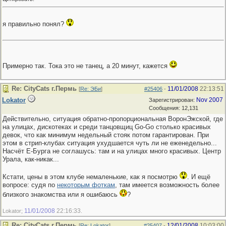
я правильно понял?
Примерно так. Тока это не танец, а 20 минут, кажется
Re: CityCats г.Пермь
11/01/2008
22:13:51
[
Re: ЭБи
]
#25406
-
Lokator
Nov 2007
Зарегистрирован:
Сообщения: 12,131
Действительно, ситуация обратно-пропорциональная ВоронЭжской, где
на улицах, дискотеках и среди танцовщиц Go-Go столько красивых
девок, что как минимум недельный стояк потом гарантирован. При
этом в стрип-клубах ситуация ухудшается чуть ли не еженедельно...
Насчёт Е-Бурга не соглашусь: там и на улицах много красивых. Центр
Урала, как-никак...
Кстати, цены в этом клубе немаленькие, как я посмотрю
. И ещё
вопросе: судя по
некоторым фоткам
, там имеется возможность более
близкого знакомства или я ошибаюсь
?
11/01/2008
22:16:33
Lokator;
.
Re: CityCats г.Пермь
12/01/2008
10:03:00
[
Re: Lokator
]
#25407
-