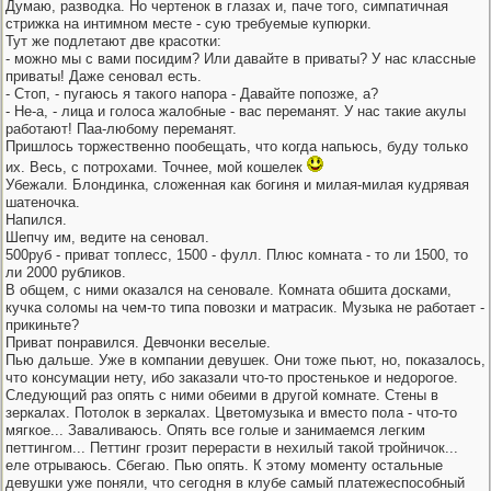
Думаю, разводка. Но чертенок в глазах и, паче того, симпатичная
стрижка на интимном месте - сую требуемые купюрки.
Тут же подлетают две красотки:
- можно мы с вами посидим? Или давайте в приваты? У нас классные
приваты! Даже сеновал есть.
- Стоп, - пугаюсь я такого напора - Давайте попозже, а?
- Не-а, - лица и голоса жалобные - вас переманят. У нас такие акулы
работают! Паа-любому переманят.
Пришлось торжественно пообещать, что когда напьюсь, буду только
их. Весь, с потрохами. Точнее, мой кошелек
Убежали. Блондинка, сложенная как богиня и милая-милая кудрявая
шатеночка.
Напился.
Шепчу им, ведите на сеновал.
500руб - приват топлесс, 1500 - фулл. Плюс комната - то ли 1500, то
ли 2000 рубликов.
В общем, с ними оказался на сеновале. Комната обшита досками,
кучка соломы на чем-то типа повозки и матрасик. Музыка не работает -
прикиньте?
Приват понравился. Девчонки веселые.
Пью дальше. Уже в компании девушек. Они тоже пьют, но, показалось,
что консумации нету, ибо заказали что-то простенькое и недорогое.
Следующий раз опять с ними обеими в другой комнате. Стены в
зеркалах. Потолок в зеркалах. Цветомузыка и вместо пола - что-то
мягкое... Заваливаюсь. Опять все голые и занимаемся легким
петтингом... Петтинг грозит перерасти в нехилый такой тройничок...
еле отрываюсь. Сбегаю. Пью опять. К этому моменту остальные
девушки уже поняли, что сегодня в клубе самый платежеспособный