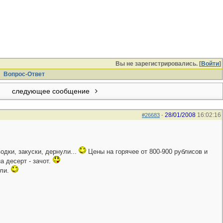
Вы не зарегистрировались. [
Войти
]
Вопрос-Ответ
следующее сообщение
28/01/2008
16:02:16
#26683
-
одки, закуски, дернули...
Цены на горячее от 800-900 рублисов и
а десерт - зачот.
ыли.