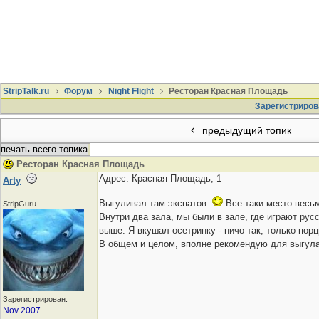
StripTalk.ru
Форум
Night Flight
Ресторан Красная Площадь
Зарегистриров
предыдущий топик
печать всего топика
Ресторан Красная Площадь
Адрес: Красная Площадь, 1
Arty
Выгуливал там экспатов.
Все-таки место весьм
StripGuru
Внутри два зала, мы были в зале, где играют рус
выше. Я вкушал осетринку - ничо так, только пор
В общем и целом, вполне рекомендую для выгула э
Зарегистрирован:
Nov 2007