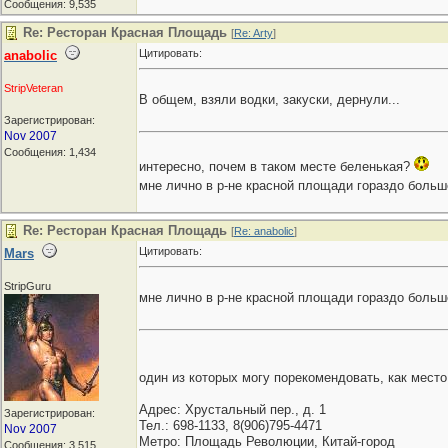
Сообщения: 9,535
Re: Ресторан Красная Площадь
[
Re: Arty
]
Цитировать:
anabolic
StripVeteran
В общем, взяли водки, закуски, дернули...
Зарегистрирован:
Nov 2007
Сообщения: 1,434
интересно, почем в таком месте беленькая?
мне лично в р-не красной площади гораздо больш
Re: Ресторан Красная Площадь
[
Re: anabolic
]
Цитировать:
Mars
StripGuru
мне лично в р-не красной площади гораздо больш
один из которых могу порекомендовать, как место
Адрес: Хрустальный пер., д. 1
Зарегистрирован:
Тел.: 698-1133, 8(906)795-4471
Nov 2007
Метро: Площадь Революции, Китай-город
Сообщения: 3,515