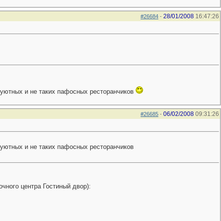
28/01/2008
16:47:26
#26684
-
, уютных и не таких пафосных ресторанчиков
06/02/2008
09:31:26
#26685
-
, уютных и не таких пафосных ресторанчиков
очного центра Гостиный двор):