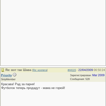
Re: вот так Шава
22/04/2009
06:50:24
[
Re: коллега
]
#44115
-
Priority
Mar 2009
Зарегистрирован:
Сообщения: 528
StripMember
Красава! Рад за парня!
Футболок теперь продадут - мама не горюй!