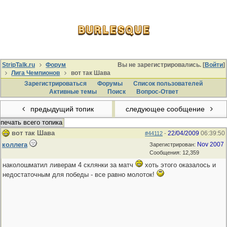
StripTalk.ru
Форум
Вы не зарегистрировались. [
Войти
]
Лига Чемпионов
вот так Шава
Зарегистрироваться
Форумы
Список пользователей
Активные темы
Поиcк
Вопрос-Ответ
предыдущий топик
следующее сообщение
печать всего топика
вот так Шава
22/04/2009
06:39:50
#44112
-
коллега
Nov 2007
Зарегистрирован:
Сообщения: 12,359
наколошматил ливерам 4 склянки за матч
хоть этого оказалось и
недостаточным для победы - все равно молоток!