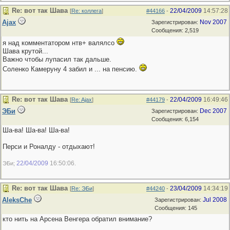
Re: вот так Шава
22/04/2009
14:57:28
[
Re: коллега
]
#44166
-
Ajax
Nov 2007
Зарегистрирован:
Сообщения: 2,519
я над комментатором нтв+ валялсо
Шава крутой...
Важно чтобы лупасил так дальше.
Соленко Камеруну 4 забил и ... на пенсию.
Re: вот так Шава
22/04/2009
16:49:46
[
Re: Ajax
]
#44179
-
ЭБи
Dec 2007
Зарегистрирован:
Сообщения: 6,154
Ша-ва! Ша-ва! Ша-ва!
Перси и Роналду - отдыхают!
22/04/2009
16:50:06
ЭБи;
.
Re: вот так Шава
23/04/2009
14:34:19
[
Re: ЭБи
]
#44240
-
AleksChe
Jul 2008
Зарегистрирован:
Сообщения: 145
кто нить на Арсена Венгера обратил внимание?