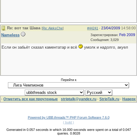
Re: вот так Шава
23/04/2009
14:58:00
[
Re: AleksChe
]
#44241
-
Nameless
Feb 2009
Зарегистрирован:
Сообщения: 3,029
Если он забьёт сказал каментатар и всё
умолк и надолго, акуел
Перейти к
·
Отметить все как прочтенные
striptalk@yandex.ru
·
StripTalk.ru
·
Наверх
Powered by UBB.threads™ PHP Forum Software 7.6.0
( build )
Generated in 0.057 seconds in which 16.000 seconds were spent on a total of 0.047
queries. 0.8028