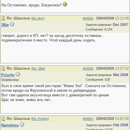
На Остоженко, вроде, Багратион?
Re: Шашлык
29/04/2009
13:13:58
[
Re: Arty
]
#44592
-
ЭБи
Dec 2007
Зарегистрирован:
Сообщения: 6,154
говорят, дорого в КП, нет? за заход десяточку оставишь...
подемократичнее б место. Чтоб каждый день ходить
Re: Шашлык
29/04/2009
13:27:52
[
Re: ЭБи
]
#44595
-
Priority
Mar 2009
Зарегистрирован:
Сообщения: 528
StripMember
Был в свое время такой ресторан "Мама Зоя". Сначала на Остоженке,
потом вроде на Фрунзенской в каком-то дебаркадере.
Вот там царила вкуснотища вместе с демократией по ценам
Щас не знаю, живы аль нет...
Re: Шашлык
29/04/2009
15:52:36
[
Re: Priority
]
#44601
-
Nameless
Feb 2009
Зарегистрирован:
Сообщения: 3,029