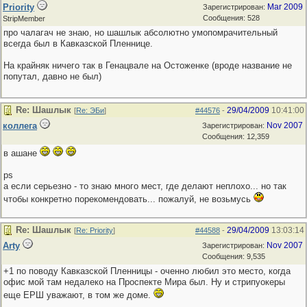
Priority
Mar 2009
Зарегистрирован:
Сообщения: 528
StripMember
про чалагач не знаю, но шашлык абсолютно умопомрачительный
всегда был в Кавказской Пленнице.
На крайняк ничего так в Генацвале на Остоженке (вроде название не
попутал, давно не был)
Re: Шашлык
29/04/2009
10:41:00
[
Re: ЭБи
]
#44576
-
коллега
Nov 2007
Зарегистрирован:
Сообщения: 12,359
в ашане
ps
а если серьезно - то знаю много мест, где делают неплохо... но так
чтобы конкретно порекомендовать... пожалуй, не возьмусь
Re: Шашлык
29/04/2009
13:03:14
[
Re: Priority
]
#44588
-
Arty
Nov 2007
Зарегистрирован:
Сообщения: 9,535
+1 по поводу Кавказской Пленницы - оченно любил это место, когда
офис мой там недалеко на Проспекте Мира был. Ну и стрипуокеры
еще ЕРШ уважают, в том же доме.