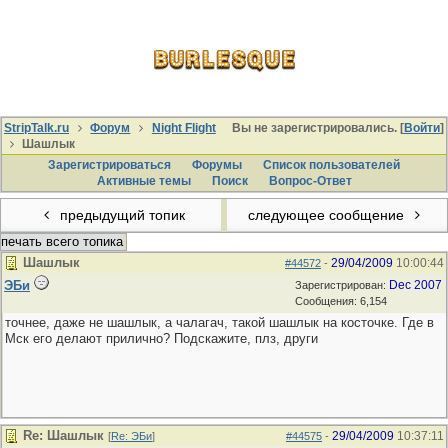
StripTalk.ru
Форум
Night Flight
Вы не зарегистрировались. [
Войти
]
Шашлык
Зарегистрироваться
Форумы
Список пользователей
Активные темы
Поиcк
Вопрос-Ответ
предыдущий топик
следующее сообщение
печать всего топика
Шашлык
29/04/2009
10:00:44
#44572
-
ЭБи
Dec 2007
Зарегистрирован:
Сообщения: 6,154
точнее, даже не шашлык, а чалагач, такой шашлык на косточке. Где в
Мск его делают прилично? Подскажите, плз, други
Re: Шашлык
29/04/2009
10:37:11
[
Re: ЭБи
]
#44575
-