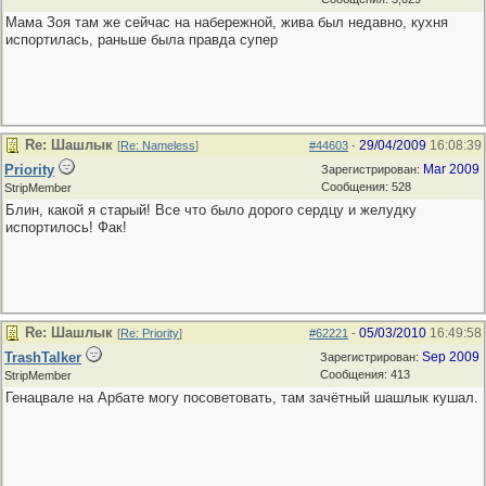
Мама Зоя там же сейчас на набережной, жива был недавно, кухня
испортилась, раньше была правда супер
Re: Шашлык
29/04/2009
16:08:39
[
Re: Nameless
]
#44603
-
Priority
Mar 2009
Зарегистрирован:
Сообщения: 528
StripMember
Блин, какой я старый! Все что было дорого сердцу и желудку
испортилось! Фак!
Re: Шашлык
05/03/2010
16:49:58
[
Re: Priority
]
#62221
-
TrashTalker
Sep 2009
Зарегистрирован:
Сообщения: 413
StripMember
Генацвале на Арбате могу посоветовать, там зачётный шашлык кушал.