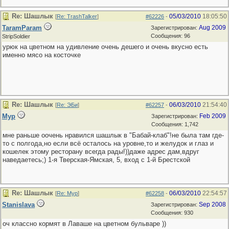
Re: Шашлык
05/03/2010
18:05:50
[
Re: TrashTalker
]
#62226
-
TaramParam
Aug 2009
Зарегистрирован:
Сообщения: 96
StripSoldier
урюк на цветном на удивление очень дешего и очень вкусно есть
именно мясо на косточке
Re: Шашлык
06/03/2010
21:54:40
[
Re: ЭБи
]
#62257
-
Мур
Feb 2009
Зарегистрирован:
Сообщения: 1,742
мне раньше оочень нравился шашлык в "Бабай-клаб"!не была там где-
то с полгода,но если всё осталось на уровне,то и желудок и глаз и
кошелек этому ресторану всегда рады!))даже адрес дам,вдруг
наведаетесь;) 1-я Тверская-Ямская, 5, вход с 1-й Брестской
Re: Шашлык
06/03/2010
22:54:57
[
Re: Мур
]
#62258
-
Stanislava
Sep 2008
Зарегистрирован:
Сообщения: 930
оч классно кормят в Лаваше на цветном бульваре ))