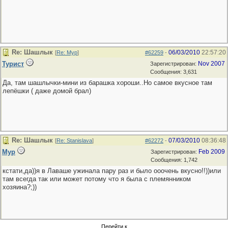
Re: Шашлык
06/03/2010
22:57:20
[
Re: Мур
]
#62259
-
Турист
Nov 2007
Зарегистрирован:
Сообщения: 3,631
Да, там шашлычки-мини из барашка хороши..Но самое вкусное там
лепёшки ( даже домой брал)
Re: Шашлык
07/03/2010
08:36:48
[
Re: Stanislava
]
#62272
-
Мур
Feb 2009
Зарегистрирован:
Сообщения: 1,742
кстати,да))я в Лаваше ужинала пару раз и было ооочень вкусно!!))или
там всегда так или может потому что я была с племянником
хозяина?;))
Перейти к