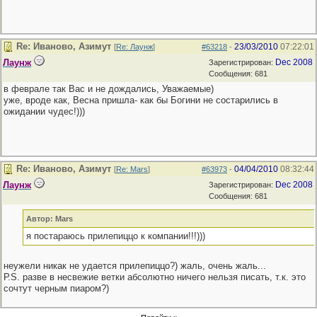
Re: Иваново, Азимут
23/03/2010
07:22:01
[
Re: Лаунж
]
#63218
-
Лаунж
Dec 2008
Зарегистрирован:
Сообщения: 681
в феврале так Вас и не дождались, Уважаемые)
уже, вроде как, Весна пришла- как бы Богини не состарились в
ожидании чудес!)))
Re: Иваново, Азимут
04/04/2010
08:32:44
[
Re: Mars
]
#63973
-
Лаунж
Dec 2008
Зарегистрирован:
Сообщения: 681
Автор: Mars
я постараюсь прилепиццо к компании!!!)))
неужели никак не удается прилепиццо?) жаль, очень жаль...
Р.S. разве в несвежие ветки абсолютно ничего нельзя писать, т.к. это
сочтут черным пиаром?)