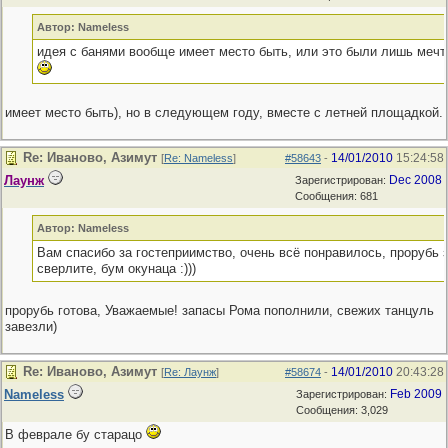
Автор: Nameless
идея с банями вообще имеет место быть, или это были лишь мечт
имеет место быть), но в следующем году, вместе с летней площадкой.
Re: Иваново, Азимут
14/01/2010
15:24:58
[
Re: Nameless
]
#58643
-
Лаунж
Dec 2008
Зарегистрирован:
Сообщения: 681
Автор: Nameless
Вам спасибо за гостеприимство, очень всё понравилось, прорубь 
сверлите, бум окунаца :)))
прорубь готова, Уважаемые! запасы Рома пополнили, свежих танцуль
завезли)
Re: Иваново, Азимут
14/01/2010
20:43:28
[
Re: Лаунж
]
#58674
-
Nameless
Feb 2009
Зарегистрирован:
Сообщения: 3,029
В феврале бу старацо