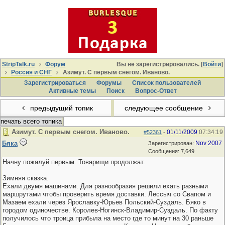
StripTalk.ru
Форум
Вы не зарегистрировались. [
Войти
]
Россия и СНГ
Азимут. С первым снегом. Иваново.
Зарегистрироваться
Форумы
Список пользователей
Активные темы
Поиcк
Вопрос-Ответ
предыдущий топик
следующее сообщение
печать всего топика
Азимут. С первым снегом. Иваново.
01/11/2009
07:34:19
#52361
-
Бяка
Nov 2007
Зарегистрирован:
Сообщения: 7,649
Начну пожалуй первым. Товарищи продолжат.
Зимняя сказка.
Ехали двумя машинами. Для разнообразия решили ехать разными
маршрутами чтобы проверить время доставки. Лессыч со Свапом и
Мазаем ехали через Ярославку-Юрьев Польский-Суздаль. Бяко в
городом одиночестве. Королев-Ногинск-Владимир-Суздаль. По факту
получилось что троица прибыла на место где то минут на 30 раньше