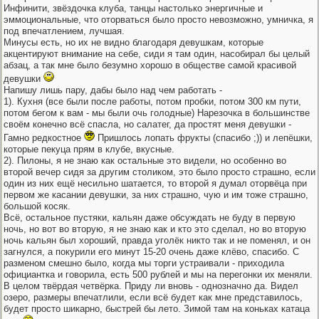
Инфинити, звёздочка клуба, танцы настолько энергичные и
эммоциональные, что оторваться было просто невозможно, умничка, я
под впечатлением, лучшая.
Минусы есть, но их не видно благодаря девушкам, которые
акцентируют внимание на себе, сиди я там один, насобирал бы целый
абзац, а так мне было безумно хорошо в обществе самой красивой
девушки
Напишу лишь пару, дабы было над чем работать -
1). Кухня (все были после работы, потом пробки, потом 300 км пути,
потом бегом к вам - мы были очь голодные) Нарезочка в большинстве
своём конечно всё спасла, но салатег, да простят меня девушки -
Гамно редкостное
Пришлось лопать фрукты (спасибо ;)) и лепёшки,
которые пекуца прям в клубе, вкусные.
2). Пилоны, я не знаю как остальные это видели, но особенно во
второй вечер сидя за другим столиком, это было просто страшно, если
один из них ещё несильно шатается, то второй я думал оторвёца при
первом же касании девушки, за них страшно, чую и им тоже страшно,
большой косяк.
Всё, остальное пустяки, кальян даже обсуждать не буду в первую
ночь, но вот во вторую, я не знаю как и кто это сделал, но во вторую
ночь кальян был хороший, правда уголёк никто так и не поменял, и он
загнулся, а покурили его минут 15-20 очень даже клёво, спасибо. С
разменом смешно было, когда мы торги устраивали - приходила
официантка и говорила, есть 500 рублей и мы на перегонки их меняли.
В целом твёрдая четвёрка. Приду ли вновь - однозначно да. Видел
озеро, размеры впечатлили, если всё будет как мне представилось,
будет просто шикарно, быстрей бы лето. Зимой там на коньках катаца