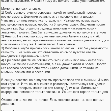
были не вкусными. А Свап к тому же похоже траванулся салатегом.
Моменты положительные:
1) Собственно стриптиз соврешил какой то глобальный прорыв на
новую высоту. Девчонки реально жгут на сцене ни па деццки.
Чувствуется подготовились, стараются. Разные костюмы, идеи,
постановочные номера, лесбос из 6 танцуль сразу. Инфинити после
отдыха как будто шило в задницу воткнули – настолько ярко и
энергично танцует. Она была лучшая однозначно по танцу в эту ночь.
2) Аналог. Не знаю как кому но мне танцули Азимута кажутся абс
аналоговыми, непосредственными и очень открытыми девачками. Да и
красивыми к тому же. С ними легко. Они клевые.
3) Вообще в клубе прибавилось какого то лоска… как бы уверенности
какой то … не знаю как это объяснить но было чувство что мы
находимся в правильном месте….
4) При свете дня те же богини что были с нами всю ночь оказались
ничуть не менее симпатишными, а я бы даже сказал и более. Просто
без боевого раскраса они стали более домашними но такими же
милыми ласковыми и веселыми.
В общем собственно в клуппе мы пробыли часа три с лишним. И было
нам хорошо. И танцы и выпивка и разговоры. Кстати звук так удачно
настроен – говорить можно не рвя глотку. Дым был. Лампочки в
старденсах поменяли только частично. Из четырех горели только два.
Общее впечатление – отлично! Есть конечно моменты, но в целом я
доволен.