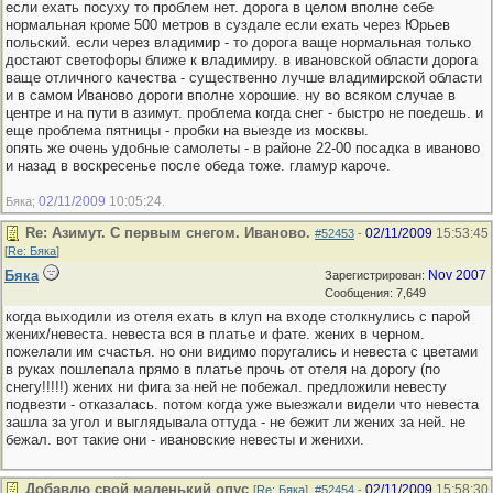
если ехать посуху то проблем нет. дорога в целом вполне себе
нормальная кроме 500 метров в суздале если ехать через Юрьев
польский. если через владимир - то дорога ваще нормальная только
достают светофоры ближе к владимиру. в ивановской области дорога
ваще отличного качества - существенно лучше владимирской области
и в самом Иваново дороги вполне хорошие. ну во всяком случае в
центре и на пути в азимут. проблема когда снег - быстро не поедешь. и
еще проблема пятницы - пробки на выезде из москвы.
опять же очень удобные самолеты - в районе 22-00 посадка в иваново
и назад в воскресенье после обеда тоже. гламур кароче.
02/11/2009
10:05:24
Бяка;
.
Re: Азимут. С первым снегом. Иваново.
02/11/2009
15:53:45
#52453
-
[
Re: Бяка
]
Бяка
Nov 2007
Зарегистрирован:
Сообщения: 7,649
когда выходили из отеля ехать в клуп на входе столкнулись с парой
жених/невеста. невеста вся в платье и фате. жених в черном.
пожелали им счастья. но они видимо поругались и невеста с цветами
в руках пошлепала прямо в платье прочь от отеля на дорогу (по
снегу!!!!!) жених ни фига за ней не побежал. предложили невесту
подвезти - отказалась. потом когда уже выезжали видели что невеста
зашла за угол и выглядывала оттуда - не бежит ли жених за ней. не
бежал. вот такие они - ивановские невесты и женихи.
Добавлю свой маленький опус
02/11/2009
15:58:30
[
Re: Бяка
]
#52454
-