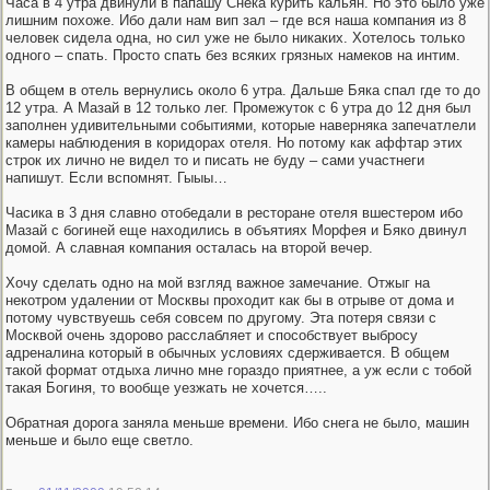
Часа в 4 утра двинули в папашу Снека курить кальян. Но это было уже
лишним похоже. Ибо дали нам вип зал – где вся наша компания из 8
человек сидела одна, но сил уже не было никаких. Хотелось только
одного – спать. Просто спать без всяких грязных намеков на интим.
В общем в отель вернулись около 6 утра. Дальше Бяка спал где то до
12 утра. А Мазай в 12 только лег. Промежуток с 6 утра до 12 дня был
заполнен удивительными событиями, которые наверняка запечатлели
камеры наблюдения в коридорах отеля. Но потому как аффтар этих
строк их лично не видел то и писать не буду – сами участнеги
напишут. Если вспомнят. Гыыы…
Часика в 3 дня славно отобедали в ресторане отеля вшестером ибо
Мазай с богиней еще находились в объятиях Морфея и Бяко двинул
домой. А славная компания осталась на второй вечер.
Хочу сделать одно на мой взгляд важное замечание. Отжыг на
некотром удалении от Москвы проходит как бы в отрыве от дома и
потому чувствуешь себя совсем по другому. Эта потеря связи с
Москвой очень здорово расслабляет и способствует выбросу
адреналина который в обычных условиях сдерживается. В общем
такой формат отдыха лично мне гораздо приятнее, а уж если с тобой
такая Богиня, то вообще уезжать не хочется…..
Обратная дорога заняла меньше времени. Ибо снега не было, машин
меньше и было еще светло.