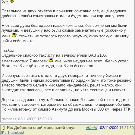
бум
Остальное из двух отчётов в принцепи описанно всё, ещё дедушко
добавит в своём изысканном стиле и будет полная картина у всех.
Я от всей души благодарен нашей компании, без сомнения мы были
лучшими, и девушки у нас были самые замечательные (особенно у
меня
) Уезжать не хотелось просто безумно, сижу тоскую, не могу
найти себе места.
Пы.Сы.
Отдельное спасибо таксисту на великолепной ВАЗ 2105,
вместимостью 7 человек
мне было неудобнее всех. Жалко уехал
Бяка, его бы ещё к нам туда, вот было бы весело.
И вернусь всё таки к отелю, в двух номерах, а точнее у Swapa и
дедушки, были видимо асфальтовые площадки (или что тоже резонно,
вместо плотного белья у них было наждачное), ребят жалко, они
выглядят как пионеры, все в ссадинах, но чёта сесняюца и молчат.
Дорога назад заняла чуть больше 3 часов без сильной гонки, и даже
местами с заторами, которые легко объезжались по широкой обочине.
По километражу от самого Азимута до юга Москвы 300 км, через ТТК.
02/11/2009
16:00:28
Nameless;
.
Re: Добавлю свой маленький опус
02/11/2009
17:57:30
#52460
-
[
Re: Nameless
]