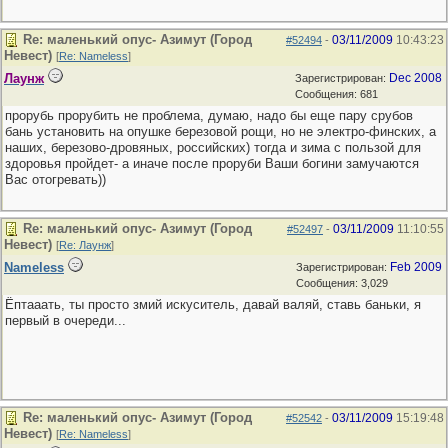
Re: маленький опус- Азимут (Город
03/11/2009
10:43:23
#52494
-
Невест)
[
Re: Nameless
]
Лаунж
Dec 2008
Зарегистрирован:
Сообщения: 681
прорубь прорубить не проблема, думаю, надо бы еще пару срубов
бань установить на опушке березовой рощи, но не электро-финских, а
наших, березово-дровяных, российских) тогда и зима с пользой для
здоровья пройдет- а иначе после проруби Ваши богини замучаются
Вас отогревать))
Re: маленький опус- Азимут (Город
03/11/2009
11:10:55
#52497
-
Невест)
[
Re: Лаунж
]
Nameless
Feb 2009
Зарегистрирован:
Сообщения: 3,029
Ёптааать, ты просто змий искуситель, давай валяй, ставь баньки, я
первый в очереди...
Re: маленький опус- Азимут (Город
03/11/2009
15:19:48
#52542
-
Невест)
[
Re: Nameless
]