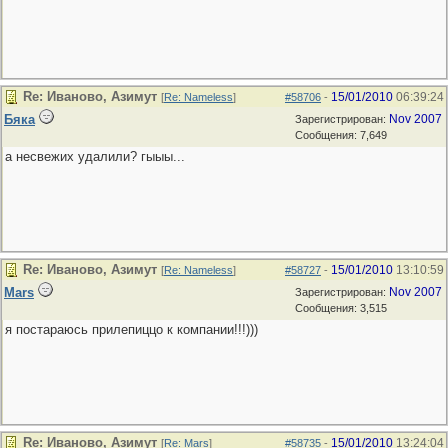
Re: Иваново, Азимут
15/01/2010
06:39:24
[
Re: Nameless
]
#58706
-
Бяка
Nov 2007
Зарегистрирован:
Сообщения: 7,649
а несвежих удалили? гыыы...
Re: Иваново, Азимут
15/01/2010
13:10:59
[
Re: Nameless
]
#58727
-
Mars
Nov 2007
Зарегистрирован:
Сообщения: 3,515
я постараюсь прилепиццо к компании!!!)))
Re: Иваново, Азимут
15/01/2010
13:24:04
[
Re: Mars
]
#58735
-